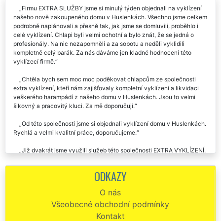
Firmu EXTRA SLUŽBY jsme si minulý týden objednali na vyklízení
našeho nově zakoupeného domu v Huslenkách. Všechno jsme celkem
podrobně naplánovali a přesně tak, jak jsme se domluvili, proběhlo i
celé vyklízení. Chlapi byli velmi ochotní a bylo znát, že se jedná o
profesionály. Na nic nezapomněli a za sobotu a neděli vyklidili
kompletně celý barák. Za nás dáváme jen kladné hodnocení této
vyklízecí firmě.
Chtěla bych sem moc moc poděkovat chlapcům ze společnosti
extra vyklízení, kteří nám zajišťovaly kompletní vyklízení a likvidaci
veškerého harampádí z našeho domu v Huslenkách. Jsou to velmi
šikovný a pracovitý kluci. Za mě doporučuji.
Od této společnosti jsme si objednali vyklízení domu v Huslenkách.
Rychlá a velmi kvalitní práce, doporučujeme.
Již dvakrát jsme využili služeb této společnosti EXTRA VYKLÍZENÍ.
Zhruba před půl rokem nám likvidovali veškerý nepořádek na naší
zahradě v Huslenkách, a minulý týden se nám postarali o vyklízení
ODKAZY
části domu, kde se válel různý starý stavební materiál. Vždy si se vším
perfektně poradili. Pokud budeme potřebovat, budeme využívat i
O nás
nadále služeb této firmy.
Všeobecné obchodní podmínky
Jelikož jsme potřebovali vyklidit náš důmv Huslenkách, na základě
Kontakt