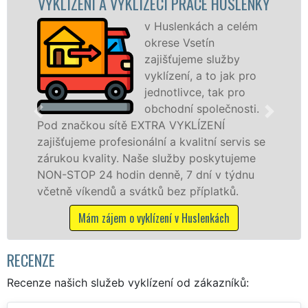
Í A VYKLÍZECÍ PRÁCE HUSLENKY
VYKLÍZECÍ
v Huslenkách a celém
okrese Vsetín
zajišťujeme služby
vyklízení, a to jak pro
jednotlivce, tak pro
obchodní společnosti.
ou sítě EXTRA VYKLÍZENÍ
v Huslenkách
 profesionální a kvalitní servis se
službu jak f
ality. Naše služby poskytujeme
osobám se zá
24 hodin denně, 7 dní v týdnu
práce, a to 
endů a svátků bez příplatků.
Mám zájem
 zájem o vyklízení v Huslenkách
RECENZE
Recenze našich služeb vyklízení od zákazníků: