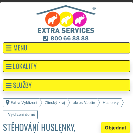
800 66 88 88
MENU
LOKALITY
SLUŽBY
Extra Vyklízení
Zlínský kraj
okres Vsetín
Huslenky
Vyklízení domů
STĚHOVÁNÍ HUSLENKY,
Objednat