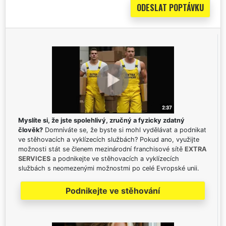
Myslíte si, že jste spolehlivý, zručný a fyzicky zdatný
člověk?
Domníváte se, že byste si mohl vydělávat a podnikat
ve stěhovacích a vyklízecích službách? Pokud ano, využijte
možnosti stát se členem mezinárodní franchisové sítě
EXTRA
SERVICES
a podnikejte ve stěhovacích a vyklízecích
službách s neomezenými možnostmi po celé Evropské unii.
Podnikejte ve stěhování