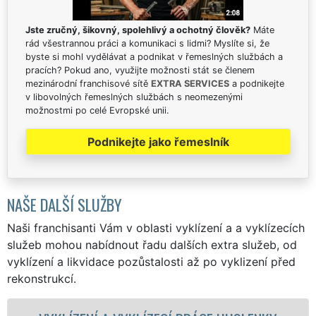
Jste zručný, šikovný, spolehlivý a ochotný člověk?
Máte
rád všestrannou práci a komunikaci s lidmi? Myslíte si, že
byste si mohl vydělávat a podnikat v řemeslných službách a
pracích? Pokud ano, využijte možnosti stát se členem
mezinárodní franchisové sítě
EXTRA SERVICES
a podnikejte
v libovolných řemeslných službách s neomezenými
možnostmi po celé Evropské unii.
Podnikejte jako řemeslník
NAŠE DALŠÍ SLUŽBY
Naši franchisanti Vám v oblasti vyklízení a a vyklízecích
služeb mohou nabídnout řadu dalších extra služeb, od
vyklízení a likvidace pozůstalosti až po vyklizení před
rekonstrukcí.