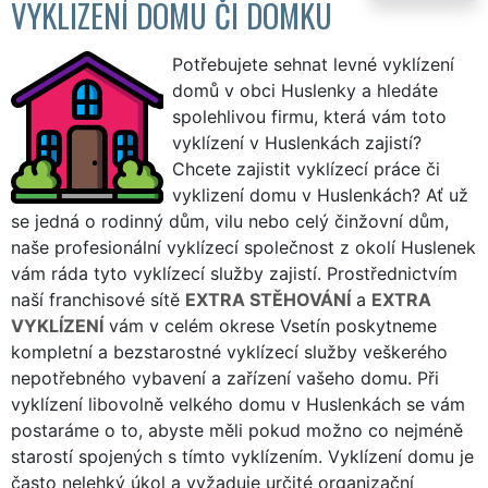
VYKLIZENÍ DOMU ČI DOMKU
Potřebujete sehnat levné vyklízení
domů v obci Huslenky a hledáte
spolehlivou firmu, která vám toto
vyklízení v Huslenkách zajistí?
Chcete zajistit vyklízecí práce či
vyklizení domu v Huslenkách? Ať už
se jedná o rodinný dům, vilu nebo celý činžovní dům,
naše profesionální vyklízecí společnost z okolí Huslenek
vám ráda tyto vyklízecí služby zajistí. Prostřednictvím
naší franchisové sítě
EXTRA STĚHOVÁNÍ
a
EXTRA
VYKLÍZENÍ
vám v celém okrese Vsetín poskytneme
kompletní a bezstarostné vyklízecí služby veškerého
nepotřebného vybavení a zařízení vašeho domu. Při
vyklízení libovolně velkého domu v Huslenkách se vám
postaráme o to, abyste měli pokud možno co nejméně
starostí spojených s tímto vyklízením. Vyklízení domu je
často nelehký úkol a vyžaduje určité organizační