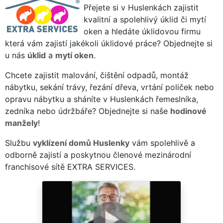
Přejete si v Huslenkách zajistit
kvalitní a spolehlivý úklid či mytí
oken a hledáte úklidovou firmu
která vám zajistí jakékoli úklidové práce? Objednejte si
u nás
úklid
a
mytí oken
.
Chcete zajistit malování, čištění odpadů, montáž
nábytku, sekání trávy, řezání dřeva, vrtání poliček nebo
opravu nábytku a sháníte v Huslenkách řemeslníka,
zedníka nebo údržbáře? Objednejte si naše
hodinové
manžely
!
Službu
vyklízení domů Huslenky
vám spolehlivě a
odborně zajistí a poskytnou členové mezinárodní
franchisové sítě EXTRA SERVICES.