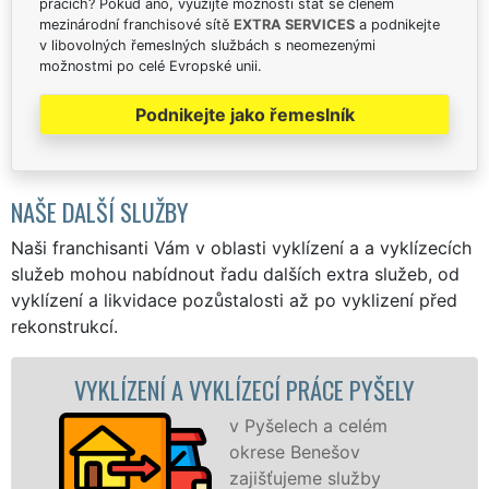
pracích? Pokud ano, využijte možnosti stát se členem
mezinárodní franchisové sítě
EXTRA SERVICES
a podnikejte
v libovolných řemeslných službách s neomezenými
možnostmi po celé Evropské unii.
Podnikejte jako řemeslník
NAŠE DALŠÍ SLUŽBY
Naši franchisanti Vám v oblasti vyklízení a a vyklízecích
služeb mohou nabídnout řadu dalších extra služeb, od
vyklízení a likvidace pozůstalosti až po vyklizení před
rekonstrukcí.
NÍ A VYKLÍZECÍ PRÁCE PYŠELY
VYKLÍZEC
v Pyšelech a celém
okrese Benešov
zajišťujeme služby