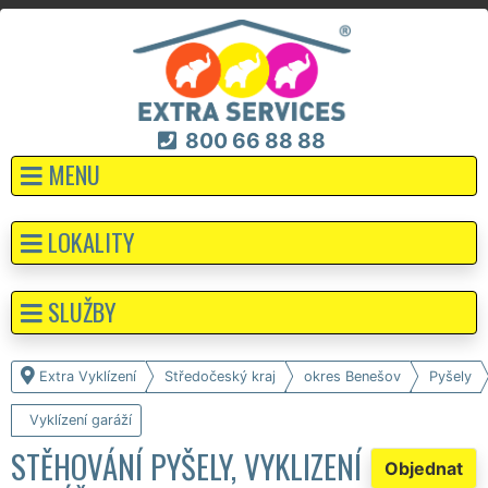
800 66 88 88
MENU
LOKALITY
SLUŽBY
Extra Vyklízení
Středočeský kraj
okres Benešov
Pyšely
Vyklízení garáží
STĚHOVÁNÍ PYŠELY, VYKLIZENÍ
Objednat