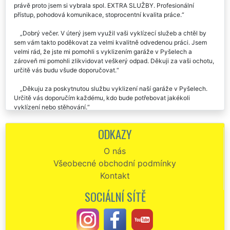
právě proto jsem si vybrala spol. EXTRA SLUŽBY. Profesionální
přístup, pohodová komunikace, stoprocentní kvalita práce.
Dobrý večer. V úterý jsem využil vaši vyklízecí služeb a chtěl by
sem vám takto poděkovat za velmi kvalitně odvedenou práci. Jsem
velmi rád, že jste mi pomohli s vyklizením garáže v Pyšelech a
zároveň mi pomohli zlikvidovat veškerý odpad. Děkuji za vaši ochotu,
určitě vás budu všude doporučovat.
Děkuju za poskytnutou službu vyklizení naší garáže v Pyšelech.
Určitě vás doporučím každému, kdo bude potřebovat jakékoli
vyklízení nebo stěhování.
Vyklizení BYTU v BenešověVyklizení bytu Benešov - Potřebujete
ODKAZY
zajistit od spolehlivé firmy vyklízení bytů v Benešově? Jsme
profesionální vyklízecí společnost z Benešova, která vám toto
O nás
vyklízení mile ráda zajistí. Naše franchisová síť EXTRA STĚHOVÁNÍ a
Všeobecné obchodní podmínky
EXTRA VYKLÍZENÍ vám v celém okrese Benešov zajistí
bezproblémové vyklizení vašeho bytu nebo vyklízení bytové
Kontakt
jednotky. Váš byt vyklidíme ve vámi zvoleném termínu, který vám
bude vyhovovat. Vyklízení bytů v Benešově automaticky zahrnuje
SOCIÁLNÍ SÍTĚ
likvidaci a odvoz likvidovaných věcí na skládku. V případě zájmu
zajistíme přistavení kontejneru či kontejnerů na likvidovaný nábytek či
materiál, který se nachází ve vyklízeném bytě či objektu.