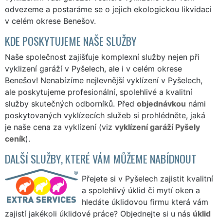
odvezeme a postaráme se o jejich ekologickou likvidaci
v celém okrese Benešov.
KDE POSKYTUJEME NAŠE SLUŽBY
Naše společnost zajišťuje komplexní služby nejen při
vyklizení garáží v Pyšelech, ale i v celém okrese
Benešov! Nenabízíme nejlevnější vyklízení v Pyšelech,
ale poskytujeme profesionální, spolehlivé a kvalitní
služby skutečných odborníků. Před
objednávkou
námi
poskytovaných vyklízecích služeb si prohlédněte, jaká
je naše cena za vyklízení (viz
vyklízení garáží Pyšely
ceník
).
DALŠÍ SLUŽBY, KTERÉ VÁM MŮŽEME NABÍDNOUT
Přejete si v Pyšelech zajistit kvalitní
a spolehlivý úklid či mytí oken a
hledáte úklidovou firmu která vám
zajistí jakékoli úklidové práce? Objednejte si u nás
úklid