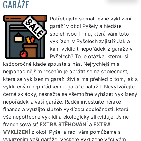
GARÁŽE
Potřebujete sehnat levné vyklízení
garáží v obci Pyšely a hledáte
spolehlivou firmu, která vám toto
vyklízení v Pyšelech zajistí? Jak a
kam vyklidit nepořádek z garáže v
Pyšelech? To je otázka, kterou si
každoročně klade spousta z nás. Nejrychlejším a
nejpohodlnějším řešením je obrátit se na společnost,
která se vyklízením garáží živí a má přehled o tom, jak s
vyklízeným nepořádkem z garáže naložit. Nevytvářejte
černé skládky, nesnažte se všemožně vyházet vyklízený
nepořádek z vaší garáže. Raději investujte nějaké
finance a využijte služeb vyklízecí společnosti, která
vše nepotřebné vyklidí a ekologicky zlikviduje. Jsme
franchisová síť
EXTRA STĚHOVÁNÍ
a
EXTRA
VYKLÍZENÍ
z okolí Pyšel a rádi vám pomůžeme s
vyklizením vaší garáže. Veškeré vyklizené věci vám