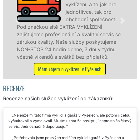
vyklízení, a to jak pro
jednotlivce, tak pro
obchodní společnosti.
ou sítě EXTRA VYKLÍZENÍ
v Pyšelech a 
 profesionální a kvalitní servis se
jak fyzickým
ality. Naše služby poskytujeme
zárukou kval
24 hodin denně, 7 dní v týdnu
STOP bez dalš
endů a svátků bez příplatků.
Mám záje
ám zájem o vyklízení v Pyšelech
RECENZE
Recenze našich služeb vyklízení od zákazníků:
Nejenže mi tato firma vyklidila garáž v Pyšelech, ale potom ji celou
vyštukovali a vymalovali. Musím uznat že poskytují naprosto špičkový
servis. Jednoznačně doporučuju.
Potřebovala jsem po svých rodičích vyklidit garáž v Pyšelech a