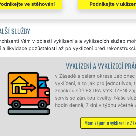
Podnikejte ve stěhování
Podnikejte v uklízen
ALŠÍ SLUŽBY
nchisanti Vám v oblasti vyklízení a a vyklízecích služeb mo
í a likvidace pozůstalosti až po vyklizení před rekonstrukcí
VYKLÍZENÍ A VYKLÍZECÍ PRÁC
v Zásadě a celém okrese Jablonec n
vyklízení, a to jak pro jednotlivce, 
značkou sítě EXTRA VYKLÍZENÍ zajišť
servis se zárukou kvality. Naše sl
hodin denně, 7 dní v týdnu včetně ví
Mám zájem o vyklízení v Zása