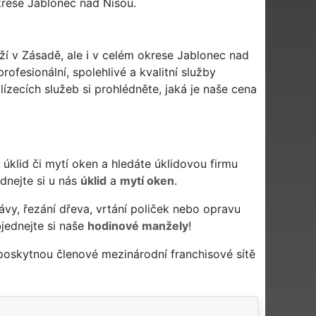
krese Jablonec nad Nisou.
áží v Zásadě, ale i v celém okrese Jablonec nad
ofesionální, spolehlivé a kvalitní služby
zecích služeb si prohlédněte, jaká je naše cena
vý úklid či mytí oken a hledáte úklidovou firmu
ednejte si u nás
úklid
a
mytí oken
.
ávy, řezání dřeva, vrtání poliček nebo opravu
jednejte si naše
hodinové manžely
!
 poskytnou členové mezinárodní franchisové sítě