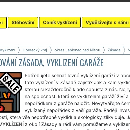
Stěhování
Ceník vyklízení
Vydělávejte s námi
ní
Vyklízení
Liberecký kraj
okres Jablonec nad Nisou
Zásada
V
VÁNÍ ZÁSADA, VYKLIZENÍ GARÁŽE
Potřebujete sehnat levné vyklízení garáží v obc
toto vyklízení v Zásadě zajistí? Jak a kam vykl
kterou si každoročně klade spousta z nás. Nejry
na společnost, která se vyklízením garáží živí 
nepořádkem z garáže naložit. Nevytvářejte čer
vyklízený nepořádek z vaší garáže. Raději invest
sti, která vše nepotřebné vyklidí a ekologicky zlikviduje. 
VYKLÍZENÍ
z okolí Zásady a rádi vám pomůžeme s vyklizen