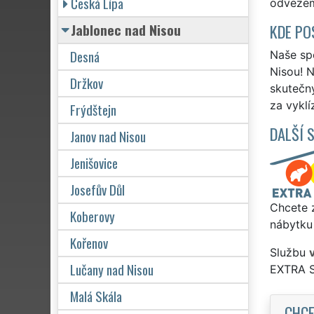
Česká Lípa
odvezeme
Jablonec nad Nisou
KDE PO
Desná
Naše spo
Nisou! N
Držkov
skutečn
za vyklí
Frýdštejn
DALŠÍ 
Janov nad Nisou
Jenišovice
Josefův Důl
Chcete z
Koberovy
nábytku 
Kořenov
Službu
Lučany nad Nisou
EXTRA 
Malá Skála
CHCE