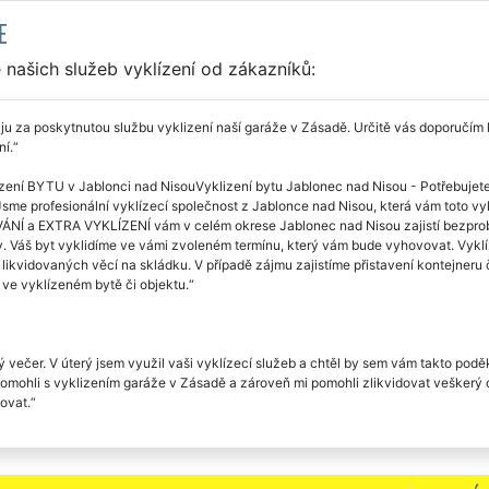
E
našich služeb vyklízení od zákazníků:
u za poskytnutou službu vyklizení naší garáže v Zásadě. Určitě vás doporučím
í.
zení BYTU v Jablonci nad NisouVyklizení bytu Jablonec nad Nisou - Potřebujete z
sme profesionální vyklízecí společnost z Jablonce nad Nisou, která vám toto vykl
NÍ a EXTRA VYKLÍZENÍ vám v celém okrese Jablonec nad Nisou zajistí bezprob
. Váš byt vyklidíme ve vámi zvoleném termínu, který vám bude vyhovovat. Vyklí
likvidovaných věcí na skládku. V případě zájmu zajistíme přistavení kontejneru č
ve vyklízeném bytě či objektu.
 večer. V úterý jsem využil vaši vyklízecí služeb a chtěl by sem vám takto podě
pomohli s vyklizením garáže v Zásadě a zároveň mi pomohli zlikvidovat veškerý 
ovat.
firma mi zajišťovala vyklízení garáže v Zásadě. Musím uznat že chlapi byli velmi 