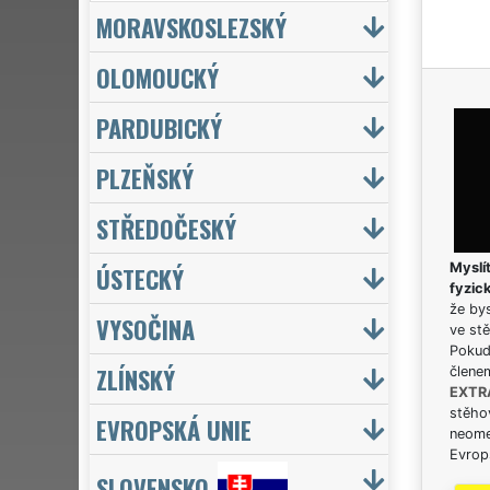
MORAVSKOSLEZSKÝ
OLOMOUCKÝ
PARDUBICKÝ
PLZEŇSKÝ
STŘEDOČESKÝ
Myslít
ÚSTECKÝ
fyzic
že bys
VYSOČINA
ve stě
Pokud 
ZLÍNSKÝ
člene
EXTR
stěhov
EVROPSKÁ UNIE
neome
Evrops
SLOVENSKO