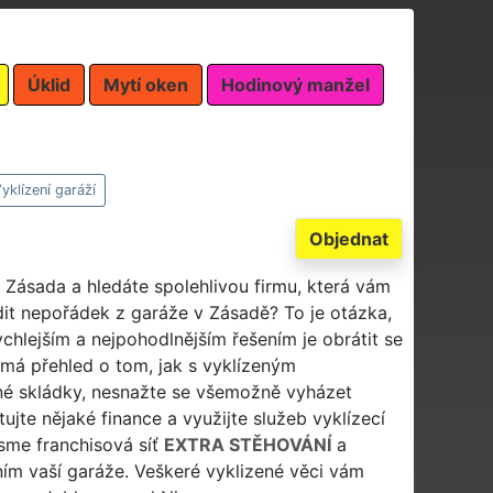
Úklid
Mytí oken
Hodinový manžel
yklízení garáží
Objednat
i Zásada a hledáte spolehlivou firmu, která vám
idit nepořádek z garáže v Zásadě? To je otázka,
chlejším a nejpohodlnějším řešením je obrátit se
a má přehled o tom, jak s vyklízeným
né skládky, nesnažte se všemožně vyházet
ujte nějaké finance a využijte služeb vyklízecí
Jsme franchisová síť
EXTRA STĚHOVÁNÍ
a
ím vaší garáže. Veškeré vyklizené věci vám