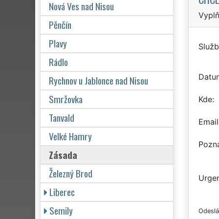
Nová Ves nad Nisou
Vyplň
Pěnčín
Plavy
Služb
Rádlo
Datu
Rychnov u Jablonce nad Nisou
Smržovka
Kde
Tanvald
Email
Velké Hamry
Pozn
Zásada
Železný Brod
Urgen
Liberec
Semily
Odeslá