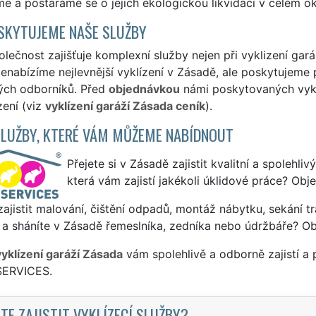
 a postaráme se o jejich ekologickou likvidaci v celém o
SKYTUJEME NAŠE SLUŽBY
lečnost zajišťuje komplexní služby nejen při vyklizení gar
enabízíme nejlevnější vyklízení v Zásadě, ale poskytujeme pr
ých odborníků. Před
objednávkou
námi poskytovaných vyklí
zení (viz
vyklízení garáží Zásada ceník
).
SLUŽBY, KTERÉ VÁM MŮŽEME NABÍDNOUT
Přejete si v Zásadě zajistit kvalitní a spolehli
která vám zajistí jakékoli úklidové práce? Obj
ajistit malování, čištění odpadů, montáž nábytku, sekání tr
a sháníte v Zásadě řemeslníka, zedníka nebo údržbáře? Ob
vyklízení garáží Zásada
vám spolehlivě a odborně zajistí a
SERVICES.
TE ZAJISTIT VYKLÍZECÍ SLUŽBY?