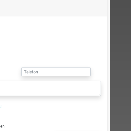
i
en.