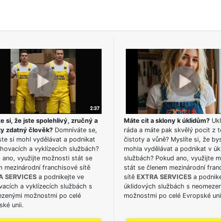
e si, že jste spolehlivý, zručný a
Máte cit a sklony k úklidům?
Ukl
ky zdatný člověk?
Domníváte se,
ráda a máte pak skvělý pocit z t
te si mohl vydělávat a podnikat
čistoty a vůně? Myslíte si, že by
hovacích a vyklízecích službách?
mohla vydělávat a podnikat v úk
ano, využijte možnosti stát se
službách? Pokud ano, využijte 
m mezinárodní franchisové sítě
stát se členem mezinárodní fran
A SERVICES
a podnikejte ve
sítě
EXTRA SERVICES
a podnike
acích a vyklízecích službách s
úklidových službách s neomeze
zenými možnostmi po celé
možnostmi po celé Evropské uni
ké unii.