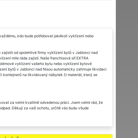
 každému, kdo bude potřebovat jakékoli vyklízení nebo
ajistit od spolehlivé firmy vyklízení bytů v Jablonci nad
ízení mile ráda zajistí. Naše franchisová síť EXTRA
lémové vyklizení vašeho bytu nebo vyklízení bytové
zení bytů v Jablonci nad Nisou automaticky zahrnuje likvidaci
i kontejnerů na likvidovaný nábytek či materiál, který se
kovat za velmi kvalitně odvedenou práci. Jsem velmi rád, že
odpad. Děkuji za vaši ochotu, určitě vás budu všude
šikovný. I cena bylo super.