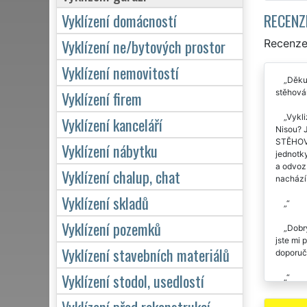
RECENZ
Vyklízení domácností
Vyklízení ne/bytových prostor
Recenze 
Vyklízení nemovitostí
Děkuj
stěhován
Vyklízení firem
Vykli
Vyklízení kanceláří
Nisou? J
STĚHOVÁ
Vyklízení nábytku
jednotky
a odvoz 
Vyklízení chalup, chat
nachází 
Vyklízení skladů
Vyklízení pozemků
Dobrý
jste mi 
Vyklízení stavebních materiálů
doporuč
Vyklízení stodol, usedlostí
Vyklízení před rekonstrukcí
Tato 