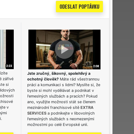
ízíte
Jste zručný, šikovný, spolehlivý a
é zářivé
ochotný člověk?
Máte rád všestrannou
ste si
práci a komunikaci s lidmi? Myslíte si, že
lidových
byste si mohl vydělávat a podnikat v
možnosti
řemeslných službách a pracích? Pokud
chisové
ano, využijte možnosti stát se členem
jte v
mezinárodní franchisové sítě
EXTRA
nými
SERVICES
a podnikejte v libovolných
i.
řemeslných službách s neomezenými
možnostmi po celé Evropské unii.