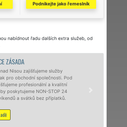
í
Podnikejte jako řemeslník
hou nabídnout řadu dalších extra služeb, od
.
E ZÁSADA
ad Nisou zajišťujeme služby
tak pro obchodní společnosti. Pod
ujeme profesionální a kvalitní
užby poskytujeme NON-STOP 24
kendů a svátků bez příplatků.
dě