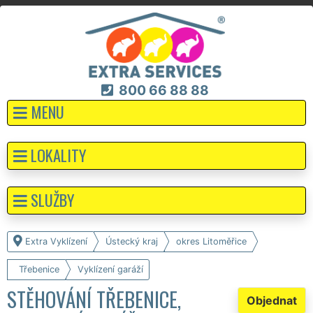
800 66 88 88
MENU
LOKALITY
SLUŽBY
Extra Vyklízení
Ústecký kraj
okres Litoměřice
Třebenice
Vyklízení garáží
STĚHOVÁNÍ TŘEBENICE,
Objednat