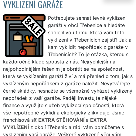
VYKLIZENÍ GARÁŽE
Potřebujete sehnat levné vyklízení
garáží v obci Třebenice a hledáte
spolehlivou firmu, která vám toto
vyklízení v Třebenicích zajistí? Jak a
kam vyklidit nepořádek z garáže v
Třebenicích? To je otázka, kterou si
každoročně klade spousta z nás. Nejrychlejším a
nejpohodlnějším řešením je obrátit se na společnost,
která se vyklízením garáží živí a má přehled o tom, jak s
vyklízeným nepořádkem z garáže naložit. Nevytvářejte
černé skládky, nesnažte se všemožně vyházet vyklízený
nepořádek z vaší garáže. Raději investujte nějaké
finance a využijte služeb vyklízecí společnosti, která
vše nepotřebné vyklidí a ekologicky zlikviduje. Jsme
franchisová síť
EXTRA STĚHOVÁNÍ
a
EXTRA
VYKLÍZENÍ
z okolí Třebenic a rádi vám pomůžeme s
vyklizením vaší garáže. Veškeré vyklizené věci vám