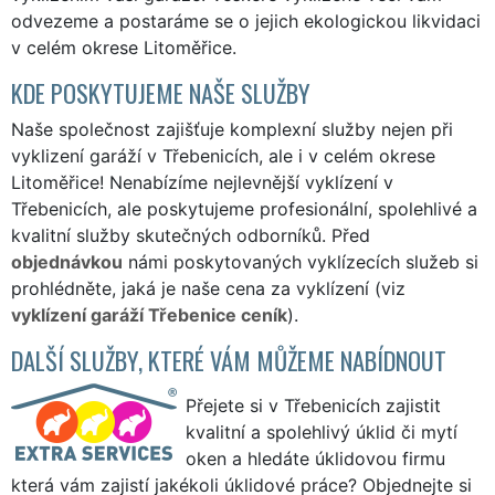
odvezeme a postaráme se o jejich ekologickou likvidaci
v celém okrese Litoměřice.
KDE POSKYTUJEME NAŠE SLUŽBY
Naše společnost zajišťuje komplexní služby nejen při
vyklizení garáží v Třebenicích, ale i v celém okrese
Litoměřice! Nenabízíme nejlevnější vyklízení v
Třebenicích, ale poskytujeme profesionální, spolehlivé a
kvalitní služby skutečných odborníků. Před
objednávkou
námi poskytovaných vyklízecích služeb si
prohlédněte, jaká je naše cena za vyklízení (viz
vyklízení garáží Třebenice ceník
).
DALŠÍ SLUŽBY, KTERÉ VÁM MŮŽEME NABÍDNOUT
Přejete si v Třebenicích zajistit
kvalitní a spolehlivý úklid či mytí
oken a hledáte úklidovou firmu
která vám zajistí jakékoli úklidové práce? Objednejte si