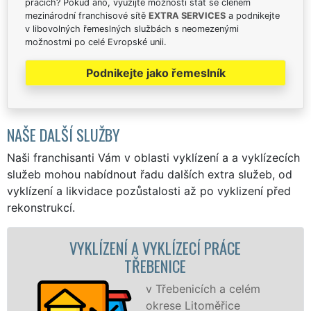
pracích? Pokud ano, využijte možnosti stát se členem
mezinárodní franchisové sítě
EXTRA SERVICES
a podnikejte
v libovolných řemeslných službách s neomezenými
možnostmi po celé Evropské unii.
Podnikejte jako řemeslník
NAŠE DALŠÍ SLUŽBY
Naši franchisanti Vám v oblasti vyklízení a a vyklízecích
služeb mohou nabídnout řadu dalších extra služeb, od
vyklízení a likvidace pozůstalosti až po vyklizení před
rekonstrukcí.
NÍ A VYKLÍZECÍ PRÁCE
VYKLÍZECÍ PRÁ
TŘEBENICE
S
VY
v Třebenicích a celém
pr
okrese Litoměřice