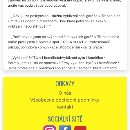
zároveň mi pomohli zlikvidovat veškerý odpad. Děkuji za vaši ochotu,
určitě vás budu všude doporučovat.
Děkuju za poskytnutou službu vyklizení naší garáže v Třebenicích.
Určitě vás doporučím každému, kdo bude potřebovat jakékoli
vyklízení nebo stěhování.
Potřebovala jsem po svých rodičích vyklidit garáž v Třebenicích a
právě proto jsem si vybrala spol. EXTRA SLUŽBY. Profesionální
přístup, pohodová komunikace, stoprocentní kvalita práce.
Vyklizení BYTU v LitoměřicíchVyklizení bytu Litoměřice -
Potřebujete zajistit od spolehlivé firmy vyklízení bytů v Litoměřicích?
Jsme profesionální vyklízecí společnost z Litoměřic, která vám toto
vyklízení mile ráda zajistí. Naše franchisová síť EXTRA STĚHOVÁNÍ a
EXTRA VYKLÍZENÍ vám v celém okrese Litoměřice zajistí
ODKAZY
bezproblémové vyklizení vašeho bytu nebo vyklízení bytové
jednotky. Váš byt vyklidíme ve vámi zvoleném termínu, který vám
O nás
bude vyhovovat. Vyklízení bytů v Litoměřicích automaticky zahrnuje
Všeobecné obchodní podmínky
likvidaci a odvoz likvidovaných věcí na skládku. V případě zájmu
zajistíme přistavení kontejneru či kontejnerů na likvidovaný nábytek či
Kontakt
materiál, který se nachází ve vyklízeném bytě či objektu.
SOCIÁLNÍ SÍTĚ