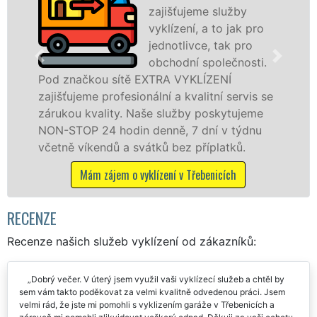
fr
zajišťujeme služby
le
vyklízení, a to jak pro
pr
jednotlivce, tak pro
v Třebenicích a ok
obchodní společnosti.
službu jak fyzick
ítě EXTRA VYKLÍZENÍ
osobám se záruko
esionální a kvalitní servis se
práce, a to NON-S
y. Naše služby poskytujeme
din denně, 7 dní v týdnu
Mám zájem o vyk
a svátků bez příplatků.
 o vyklízení v Třebenicích
RECENZE
Recenze našich služeb vyklízení od zákazníků:
Dobrý večer. V úterý jsem využil vaši vyklízecí služeb a chtěl by
sem vám takto poděkovat za velmi kvalitně odvedenou práci. Jsem
velmi rád, že jste mi pomohli s vyklizením garáže v Třebenicích a