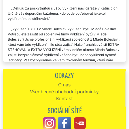
Děkuju za poskytnutou službu vyklizení naší garáže v Katusicích.
Určitě vás doporučím každému, kdo bude potřebovat jakékoli
vyklízení nebo stěhování.
Vyklizení BYTU v Mladé BoleslaviVyklizení bytu Mladá Boleslav -
Potřebujete zajistit od spolehlivé firmy vyklízení bytů v Mladé
Boleslavi? Jsme profesionální vyklízecí společnost z Mladé Boleslavi,
která vám toto vyklízení mile ráda zajistí. Naše franchisová síť EXTRA
STĚHOVÁNÍ a EXTRA VYKLÍZENÍ vám v celém okrese Mladá Boleslav
zajistí bezproblémové vyklizení vašeho bytu nebo vyklízení bytové
jednotky. Váš byt vyklidíme ve vámi zvoleném termínu, který vám
bude vyhovovat. Vyklízení bytů v Mladé Boleslavi automaticky
zahrnuje likvidaci a odvoz likvidovaných věcí na skládku. V případě
ODKAZY
zájmu zajistíme přistavení kontejneru či kontejnerů na likvidovaný
nábytek či materiál, který se nachází ve vyklízeném bytě či objektu.
O nás
Všeobecné obchodní podmínky
Kontakt
SOCIÁLNÍ SÍTĚ
Tato firma mi zajišťovala vyklízení garáže v Katusicích. Musím
uznat že chlapi byli velmi šikovný. I cena bylo super.
Děkuju za včerejší vyklízení garáže v Katusicích. Výborná