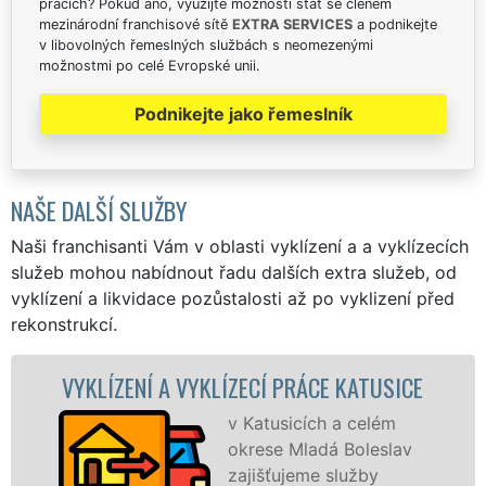
pracích? Pokud ano, využijte možnosti stát se členem
mezinárodní franchisové sítě
EXTRA SERVICES
a podnikejte
v libovolných řemeslných službách s neomezenými
možnostmi po celé Evropské unii.
Podnikejte jako řemeslník
NAŠE DALŠÍ SLUŽBY
Naši franchisanti Vám v oblasti vyklízení a a vyklízecích
služeb mohou nabídnout řadu dalších extra služeb, od
vyklízení a likvidace pozůstalosti až po vyklizení před
rekonstrukcí.
Í A VYKLÍZECÍ PRÁCE KATUSICE
VYKLÍZECÍ
v Katusicích a celém
okrese Mladá Boleslav
zajišťujeme služby