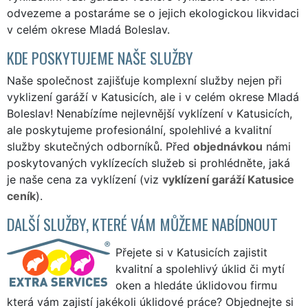
odvezeme a postaráme se o jejich ekologickou likvidaci
v celém okrese Mladá Boleslav.
KDE POSKYTUJEME NAŠE SLUŽBY
Naše společnost zajišťuje komplexní služby nejen při
vyklizení garáží v Katusicích, ale i v celém okrese Mladá
Boleslav! Nenabízíme nejlevnější vyklízení v Katusicích,
ale poskytujeme profesionální, spolehlivé a kvalitní
služby skutečných odborníků. Před
objednávkou
námi
poskytovaných vyklízecích služeb si prohlédněte, jaká
je naše cena za vyklízení (viz
vyklízení garáží Katusice
ceník
).
DALŠÍ SLUŽBY, KTERÉ VÁM MŮŽEME NABÍDNOUT
Přejete si v Katusicích zajistit
kvalitní a spolehlivý úklid či mytí
oken a hledáte úklidovou firmu
která vám zajistí jakékoli úklidové práce? Objednejte si