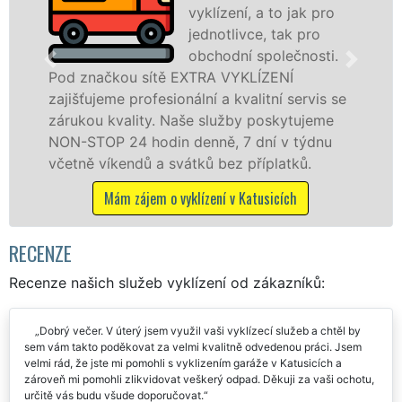
vyklízení, a to jak pro
jednotlivce, tak pro
obchodní společnosti.
ou sítě EXTRA VYKLÍZENÍ
v Katusicích 
 profesionální a kvalitní servis se
službu jak f
ality. Naše služby poskytujeme
osobám se zá
24 hodin denně, 7 dní v týdnu
práce, a to 
endů a svátků bez příplatků.
Mám zájem
m zájem o vyklízení v Katusicích
RECENZE
Recenze našich služeb vyklízení od zákazníků:
Dobrý večer. V úterý jsem využil vaši vyklízecí služeb a chtěl by
sem vám takto poděkovat za velmi kvalitně odvedenou práci. Jsem
velmi rád, že jste mi pomohli s vyklizením garáže v Katusicích a
zároveň mi pomohli zlikvidovat veškerý odpad. Děkuji za vaši ochotu,
určitě vás budu všude doporučovat.