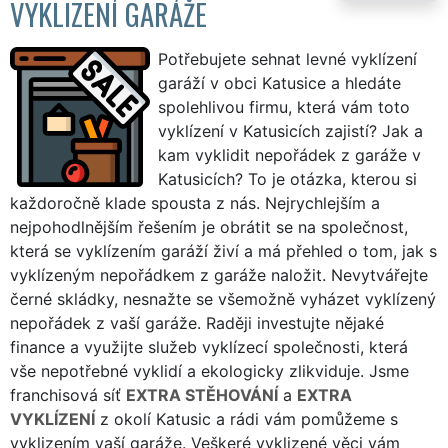
VYKLIZENÍ GARÁŽE
Potřebujete sehnat levné vyklízení
garáží v obci Katusice a hledáte
spolehlivou firmu, která vám toto
vyklízení v Katusicích zajistí? Jak a
kam vyklidit nepořádek z garáže v
Katusicích? To je otázka, kterou si
každoročně klade spousta z nás. Nejrychlejším a
nejpohodlnějším řešením je obrátit se na společnost,
která se vyklízením garáží živí a má přehled o tom, jak s
vyklízeným nepořádkem z garáže naložit. Nevytvářejte
černé skládky, nesnažte se všemožně vyházet vyklízený
nepořádek z vaší garáže. Raději investujte nějaké
finance a využijte služeb vyklízecí společnosti, která
vše nepotřebné vyklidí a ekologicky zlikviduje. Jsme
franchisová síť
EXTRA STĚHOVÁNÍ
a
EXTRA
VYKLÍZENÍ
z okolí Katusic a rádi vám pomůžeme s
vyklizením vaší garáže. Veškeré vyklizené věci vám