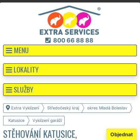
800 66 88 88
MENU
LOKALITY
SLUŽBY
Extra Vyklízení
Středočeský kraj
okres Mladá Boleslav
Katusice
Vyklízení garáží
STĚHOVÁNÍ KATUSICE,
Objednat