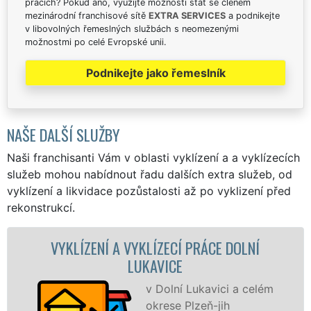
pracích? Pokud ano, využijte možnosti stát se členem
mezinárodní franchisové sítě
EXTRA SERVICES
a podnikejte
v libovolných řemeslných službách s neomezenými
možnostmi po celé Evropské unii.
Podnikejte jako řemeslník
NAŠE DALŠÍ SLUŽBY
Naši franchisanti Vám v oblasti vyklízení a a vyklízecích
služeb mohou nabídnout řadu dalších extra služeb, od
vyklízení a likvidace pozůstalosti až po vyklizení před
rekonstrukcí.
ÍZENÍ A VYKLÍZECÍ PRÁCE DOLNÍ
VYKLÍ
LUKAVICE
v Dolní Lukavici a celém
okrese Plzeň-jih