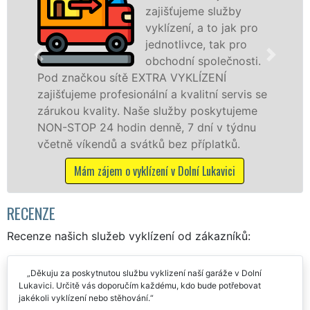
zajišťujeme služby
vyklízení, a to jak pro
jednotlivce, tak pro
obchodní společnosti.
čkou sítě EXTRA VYKLÍZENÍ
v Dolní Luk
eme profesionální a kvalitní servis se
službu jak
 kvality. Naše služby poskytujeme
osobám se 
P 24 hodin denně, 7 dní v týdnu
práce, a t
íkendů a svátků bez příplatků.
Mám záje
ám zájem o vyklízení v Dolní Lukavici
RECENZE
Recenze našich služeb vyklízení od zákazníků:
Děkuju za poskytnutou službu vyklizení naší garáže v Dolní
Lukavici. Určitě vás doporučím každému, kdo bude potřebovat
jakékoli vyklízení nebo stěhování.