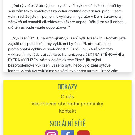
Dobrý večer. V úterý jsem využil vaši vyklízecí služeb a chtěl by
sem vám takto poděkovat za velmi kvalitně odvedenou práci. Jsem
velmi rád, že jste mi pomohli s vyklizením garáže v Dolní Lukavici a
zároveň mi pomohli zlikvidovat veškerý odpad. Děkuji za vaši ochotu,
určitě vás budu všude doporučovat.
Vyklizení BYTU na Plzni-jihuVyklizení bytu Plzeň-jih - Potřebujete
zajistit od spolehlivé firmy vyklízení bytů na Plzni-jihu? Jsme
profesionální vyklízecí společnost z Plzně-jihu, která vám toto
vyklízení mile ráda zajistí. Naše franchisová síť EXTRA STĚHOVÁNÍ a
EXTRA VYKLÍZENÍ vám v celém okrese Plzeň-jih zajistí
bezproblémové vyklizení vašeho bytu nebo vyklízení bytové
jednotky. Váš byt vyklidíme ve vámi zvoleném termínu, který vám
bude vyhovovat. Vyklízení bytů na Plzni-jihu automaticky zahrnuje
likvidaci a odvoz likvidovaných věcí na skládku. V případě zájmu
ODKAZY
zajistíme přistavení kontejneru či kontejnerů na likvidovaný nábytek či
materiál, který se nachází ve vyklízeném bytě či objektu.
O nás
Všeobecné obchodní podmínky
Kontakt
SOCIÁLNÍ SÍTĚ
Tato firma mi zajišťovala vyklízení garáže v Dolní Lukavici. Musím
uznat že chlapi byli velmi šikovný. I cena bylo super.