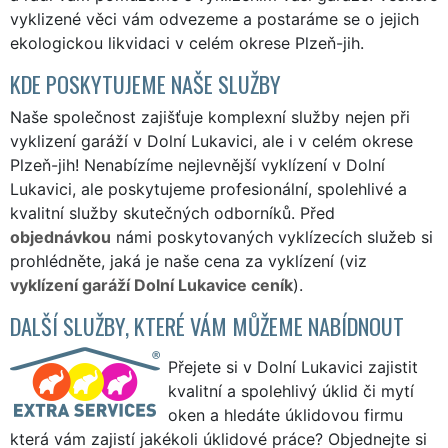
vyklizené věci vám odvezeme a postaráme se o jejich
ekologickou likvidaci v celém okrese Plzeň-jih.
KDE POSKYTUJEME NAŠE SLUŽBY
Naše společnost zajišťuje komplexní služby nejen při
vyklizení garáží v Dolní Lukavici, ale i v celém okrese
Plzeň-jih! Nenabízíme nejlevnější vyklízení v Dolní
Lukavici, ale poskytujeme profesionální, spolehlivé a
kvalitní služby skutečných odborníků. Před
objednávkou
námi poskytovaných vyklízecích služeb si
prohlédněte, jaká je naše cena za vyklízení (viz
vyklízení garáží Dolní Lukavice ceník
).
DALŠÍ SLUŽBY, KTERÉ VÁM MŮŽEME NABÍDNOUT
Přejete si v Dolní Lukavici zajistit
kvalitní a spolehlivý úklid či mytí
oken a hledáte úklidovou firmu
která vám zajistí jakékoli úklidové práce? Objednejte si