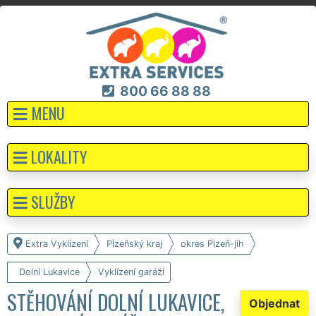
800 66 88 88
MENU
LOKALITY
SLUŽBY
Extra Vyklízení
Plzeňský kraj
okres Plzeň-jih
Dolní Lukavice
Vyklízení garáží
STĚHOVÁNÍ DOLNÍ LUKAVICE,
Objednat