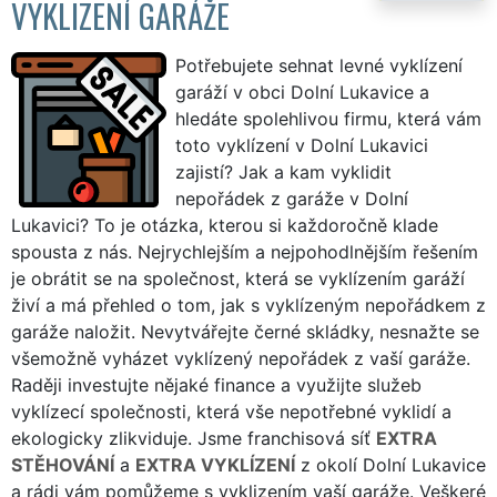
VYKLIZENÍ GARÁŽE
Potřebujete sehnat levné vyklízení
garáží v obci Dolní Lukavice a
hledáte spolehlivou firmu, která vám
toto vyklízení v Dolní Lukavici
zajistí? Jak a kam vyklidit
nepořádek z garáže v Dolní
Lukavici? To je otázka, kterou si každoročně klade
spousta z nás. Nejrychlejším a nejpohodlnějším řešením
je obrátit se na společnost, která se vyklízením garáží
živí a má přehled o tom, jak s vyklízeným nepořádkem z
garáže naložit. Nevytvářejte černé skládky, nesnažte se
všemožně vyházet vyklízený nepořádek z vaší garáže.
Raději investujte nějaké finance a využijte služeb
vyklízecí společnosti, která vše nepotřebné vyklidí a
ekologicky zlikviduje. Jsme franchisová síť
EXTRA
STĚHOVÁNÍ
a
EXTRA VYKLÍZENÍ
z okolí Dolní Lukavice
a rádi vám pomůžeme s vyklizením vaší garáže. Veškeré