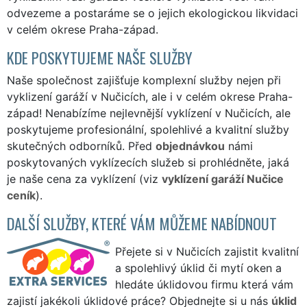
odvezeme a postaráme se o jejich ekologickou likvidaci
v celém okrese Praha-západ.
KDE POSKYTUJEME NAŠE SLUŽBY
Naše společnost zajišťuje komplexní služby nejen při
vyklizení garáží v Nučicích, ale i v celém okrese Praha-
západ! Nenabízíme nejlevnější vyklízení v Nučicích, ale
poskytujeme profesionální, spolehlivé a kvalitní služby
skutečných odborníků. Před
objednávkou
námi
poskytovaných vyklízecích služeb si prohlédněte, jaká
je naše cena za vyklízení (viz
vyklízení garáží Nučice
ceník
).
DALŠÍ SLUŽBY, KTERÉ VÁM MŮŽEME NABÍDNOUT
Přejete si v Nučicích zajistit kvalitní
a spolehlivý úklid či mytí oken a
hledáte úklidovou firmu která vám
zajistí jakékoli úklidové práce? Objednejte si u nás
úklid