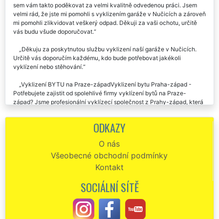
sem vám takto poděkovat za velmi kvalitně odvedenou práci. Jsem
velmi rád, že jste mi pomohli s vyklizením garáže v Nučicích a zároveň
mi pomohli zlikvidovat veškerý odpad. Děkuji za vaši ochotu, určitě
vás budu všude doporučovat.
Děkuju za poskytnutou službu vyklizení naší garáže v Nučicích.
Určitě vás doporučím každému, kdo bude potřebovat jakékoli
vyklízení nebo stěhování.
Vyklizení BYTU na Praze-západVyklizení bytu Praha-západ -
Potřebujete zajistit od spolehlivé firmy vyklízení bytů na Praze-
západ? Jsme profesionální vyklízecí společnost z Prahy-západ, která
vám toto vyklízení mile ráda zajistí. Naše franchisová síť EXTRA
STĚHOVÁNÍ a EXTRA VYKLÍZENÍ vám v celém okrese Praha-západ
ODKAZY
zajistí bezproblémové vyklizení vašeho bytu nebo vyklízení bytové
jednotky. Váš byt vyklidíme ve vámi zvoleném termínu, který vám
O nás
bude vyhovovat. Vyklízení bytů na Praze-západ automaticky
Všeobecné obchodní podmínky
zahrnuje likvidaci a odvoz likvidovaných věcí na skládku. V případě
zájmu zajistíme přistavení kontejneru či kontejnerů na likvidovaný
Kontakt
nábytek či materiál, který se nachází ve vyklízeném bytě či objektu.
SOCIÁLNÍ SÍTĚ