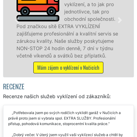
vyklízení, a to jak pro
jednotlivce, tak pro
obchodní společnosti.
čkou sítě EXTRA VYKLÍZENÍ
v Nučicích
eme profesionální a kvalitní servis se
jak fyzick
 kvality. Naše služby poskytujeme
zárukou kv
P 24 hodin denně, 7 dní v týdnu
STOP bez d
íkendů a svátků bez příplatků.
Mám z
Mám zájem o vyklízení v Nučicích
RECENZE
Recenze našich služeb vyklízení od zákazníků:
Potřebovala jsem po svých rodičích vyklidit garáž v Nučicích a
právě proto jsem si vybrala spol. EXTRA SLUŽBY. Profesionální
přístup, pohodová komunikace, stoprocentní kvalita práce.
Dobrý večer. V úterý jsem využil vaši vyklízecí služeb a chtěl by