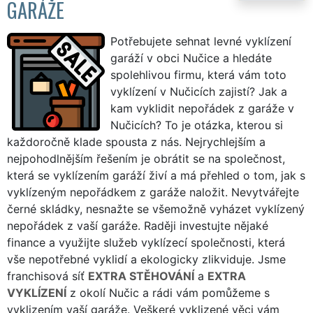
GARÁŽE
Potřebujete sehnat levné vyklízení
garáží v obci Nučice a hledáte
spolehlivou firmu, která vám toto
vyklízení v Nučicích zajistí? Jak a
kam vyklidit nepořádek z garáže v
Nučicích? To je otázka, kterou si
každoročně klade spousta z nás. Nejrychlejším a
nejpohodlnějším řešením je obrátit se na společnost,
která se vyklízením garáží živí a má přehled o tom, jak s
vyklízeným nepořádkem z garáže naložit. Nevytvářejte
černé skládky, nesnažte se všemožně vyházet vyklízený
nepořádek z vaší garáže. Raději investujte nějaké
finance a využijte služeb vyklízecí společnosti, která
vše nepotřebné vyklidí a ekologicky zlikviduje. Jsme
franchisová síť
EXTRA STĚHOVÁNÍ
a
EXTRA
VYKLÍZENÍ
z okolí Nučic a rádi vám pomůžeme s
vyklizením vaší garáže. Veškeré vyklizené věci vám