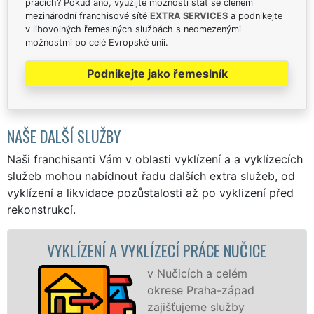
pracích? Pokud ano, využijte možnosti stát se členem
mezinárodní franchisové sítě
EXTRA SERVICES
a podnikejte
v libovolných řemeslných službách s neomezenými
možnostmi po celé Evropské unii.
Podnikejte jako řemeslník
NAŠE DALŠÍ SLUŽBY
Naši franchisanti Vám v oblasti vyklízení a a vyklízecích
služeb mohou nabídnout řadu dalších extra služeb, od
vyklízení a likvidace pozůstalosti až po vyklizení před
rekonstrukcí.
ZENÍ A VYKLÍZECÍ PRÁCE NUČICE
VYKLÍZ
v Nučicích a celém
okrese Praha-západ
zajišťujeme služby