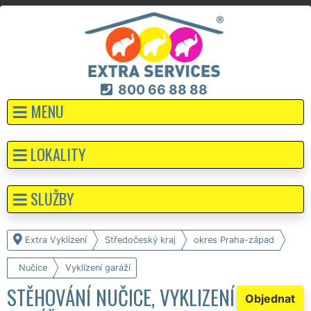
800 66 88 88
MENU
LOKALITY
SLUŽBY
Extra Vyklízení
Středočeský kraj
okres Praha-západ
Nučice
Vyklízení garáží
STĚHOVÁNÍ NUČICE, VYKLIZENÍ
Objednat