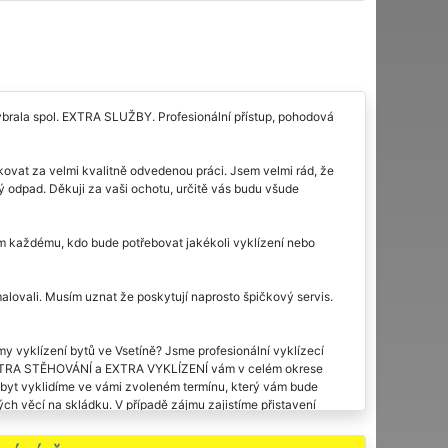
vybrala spol. EXTRA SLUŽBY. Profesionální přístup, pohodová
kovat za velmi kvalitně odvedenou práci. Jsem velmi rád, že
ý odpad. Děkuji za vaši ochotu, určitě vás budu všude
ím každému, kdo bude potřebovat jakékoli vyklízení nebo
malovali. Musím uznat že poskytují naprosto špičkový servis.
rmy vyklízení bytů ve Vsetíně? Jsme profesionální vyklízecí
síť EXTRA STĚHOVÁNÍ a EXTRA VYKLÍZENÍ vám v celém okrese
š byt vyklidíme ve vámi zvoleném termínu, který vám bude
ch věcí na skládku. V případě zájmu zajistíme přistavení
ném bytě či objektu.