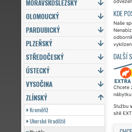
MORAVSKOSLEZSKÝ
odvezeme
KDE PO
OLOMOUCKÝ
Naše spo
PARDUBICKÝ
Nenabízí
odborní
PLZEŇSKÝ
vyklízen
DALŠÍ 
STŘEDOČESKÝ
ÚSTECKÝ
VYSOČINA
Chcete z
nábytku 
ZLÍNSKÝ
Službu
Kroměříž
sítě EX
Uherské Hradiště
CHCE