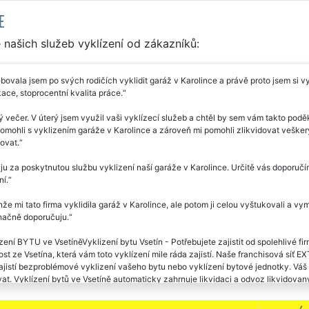
E
našich služeb vyklízení od zákazníků:
bovala jsem po svých rodičích vyklidit garáž v Karolince a právě proto jsem si 
ce, stoprocentní kvalita práce.
 večer. V úterý jsem využil vaši vyklízecí služeb a chtěl by sem vám takto podě
pomohli s vyklizením garáže v Karolince a zároveň mi pomohli zlikvidovat vešker
ovat.
u za poskytnutou službu vyklizení naší garáže v Karolince. Určitě vás doporuč
í.
že mi tato firma vyklidila garáž v Karolince, ale potom ji celou vyštukovali a vy
ačně doporučuju.
zení BYTU ve VsetíněVyklizení bytu Vsetín - Potřebujete zajistit od spolehlivé fi
ost ze Vsetína, která vám toto vyklízení mile ráda zajistí. Naše franchisová 
ajistí bezproblémové vyklizení vašeho bytu nebo vyklízení bytové jednotky. Vá
t. Vyklízení bytů ve Vsetíně automaticky zahrnuje likvidaci a odvoz likvidovaný
ru či kontejnerů na likvidovaný nábytek či materiál, který se nachází ve vyklíze