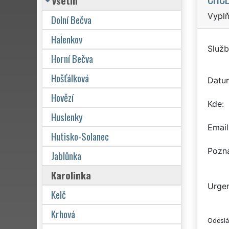
Vsetín
Vyplň
Dolní Bečva
Halenkov
Služb
Horní Bečva
Hošťálková
Datu
Hovězí
Kde
Huslenky
Email
Hutisko-Solanec
Pozn
Jablůnka
Karolinka
Urgen
Kelč
Krhová
Odeslá