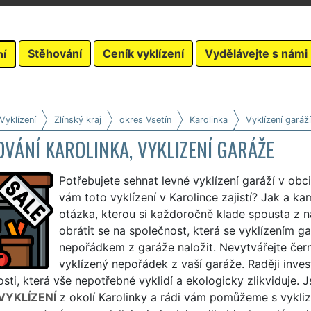
Stěhování
Ceník vyklízení
Vydělávejte s námi
ní
Vyklízení
Zlínský kraj
okres Vsetín
Karolinka
Vyklízení garáží
VÁNÍ KAROLINKA, VYKLIZENÍ GARÁŽE
Potřebujete sehnat levné vyklízení garáží v obci
vám toto vyklízení v Karolince zajistí? Jak a ka
otázka, kterou si každoročně klade spousta z n
obrátit se na společnost, která se vyklízením ga
nepořádkem z garáže naložit. Nevytvářejte čer
vyklízený nepořádek z vaší garáže. Raději invest
sti, která vše nepotřebné vyklidí a ekologicky zlikviduje. 
VYKLÍZENÍ
z okolí Karolinky a rádi vám pomůžeme s vykliz