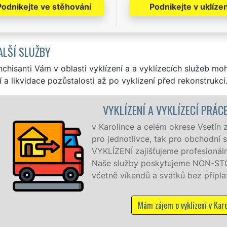
Podnikejte ve stěhování
Podnikejte v uklízen
ALŠÍ SLUŽBY
nchisanti Vám v oblasti vyklízení a a vyklízecích služeb mo
í a likvidace pozůstalosti až po vyklizení před rekonstrukcí
 VYKLÍZECÍ PRÁCE KAROLINKA
ém okrese Vsetín zajišťujeme služby vyklízení, a to jak
 tak pro obchodní společnosti. Pod značkou sítě EXTRA
jeme profesionální a kvalitní servis se zárukou kvality.
ytujeme NON-STOP 24 hodin denně, 7 dní v týdnu
svátků bez příplatků.
jem o vyklízení v Karolince