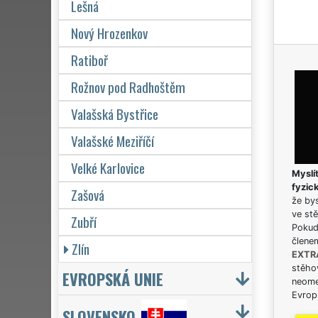
Lešná
Nový Hrozenkov
Ratiboř
Rožnov pod Radhoštěm
Valašská Bystřice
Valašské Meziříčí
Velké Karlovice
Myslít
fyzic
Zašová
že bys
ve stě
Zubří
Pokud 
člene
Zlín
EXTR
stěhov
EVROPSKÁ UNIE
neome
Evrops
SLOVENSKO