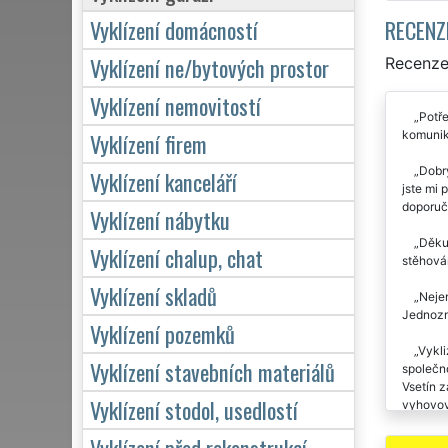
RECENZ
Vyklízení domácností
Vyklízení ne/bytových prostor
Recenze 
Vyklízení nemovitostí
Potře
komunika
Vyklízení firem
Dobrý
Vyklízení kanceláří
jste mi 
doporuč
Vyklízení nábytku
Děkuj
Vyklízení chalup, chat
stěhován
Vyklízení skladů
Nejen
Jednozn
Vyklízení pozemků
Vykli
Vyklízení stavebních materiálů
společn
Vsetín z
Vyklízení stodol, usedlostí
vyhovova
kontejne
Vyklízení před rekonstrukcí