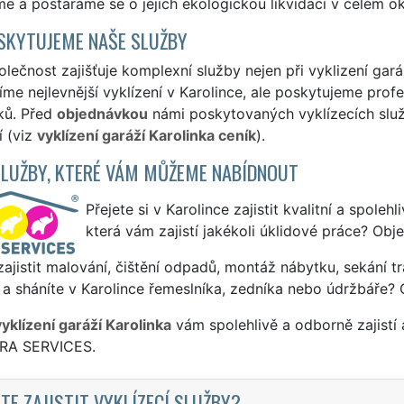
 a postaráme se o jejich ekologickou likvidaci v celém ok
SKYTUJEME NAŠE SLUŽBY
lečnost zajišťuje komplexní služby nejen při vyklizení garáž
me nejlevnější vyklízení v Karolince, ale poskytujeme profes
ků. Před
objednávkou
námi poskytovaných vyklízecích služe
í (viz
vyklízení garáží Karolinka ceník
).
SLUŽBY, KTERÉ VÁM MŮŽEME NABÍDNOUT
Přejete si v Karolince zajistit kvalitní a spoleh
která vám zajistí jakékoli úklidové práce? Obj
ajistit malování, čištění odpadů, montáž nábytku, sekání tr
a sháníte v Karolince řemeslníka, zedníka nebo údržbáře? 
vyklízení garáží Karolinka
vám spolehlivě a odborně zajistí
TRA SERVICES.
TE ZAJISTIT VYKLÍZECÍ SLUŽBY?