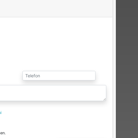
i
en.