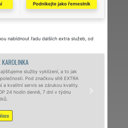
í
Podnikejte jako řemeslník
hou nabídnout řadu dalších extra služeb, od
.
VYKLÍZECÍ PR
Společnost EXTRA VYKLÍZ
poboček levné, přesto kv
okolí. Poskytujeme tuto
zárukou kvalitně odvede
Mám zájem o v