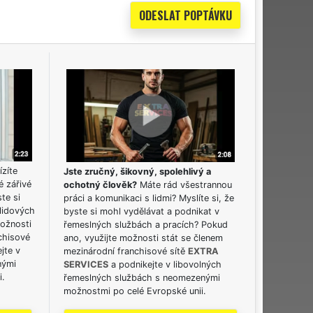
ízíte
Jste zručný, šikovný, spolehlivý a
é zářivé
ochotný člověk?
Máte rád všestrannou
ste si
práci a komunikaci s lidmi? Myslíte si, že
lidových
byste si mohl vydělávat a podnikat v
možnosti
řemeslných službách a pracích? Pokud
chisové
ano, využijte možnosti stát se členem
jte v
mezinárodní franchisové sítě
EXTRA
nými
SERVICES
a podnikejte v libovolných
i.
řemeslných službách s neomezenými
možnostmi po celé Evropské unii.