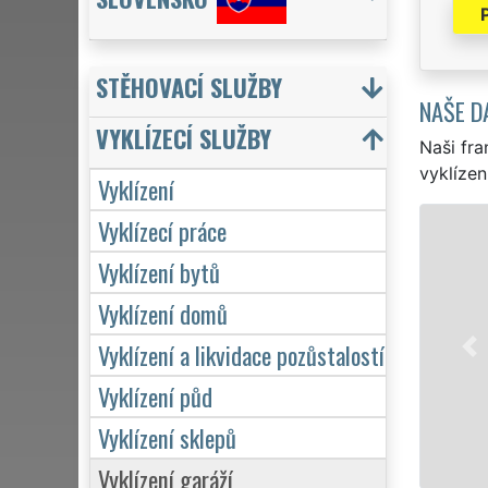
STĚHOVACÍ SLUŽBY
NAŠE D
VYKLÍZECÍ SLUŽBY
Naši fra
vyklízen
Vyklízení
Vyklízecí práce
VYKLÍZENÍ A
Vyklízení bytů
v Karolince a cel
pro jednotlivce,
Vyklízení domů
VYKLÍZENÍ zajišťu
Vyklízení a likvidace pozůstalostí
Naše služby posk
včetně víkendů a 
Vyklízení půd
Vyklízení sklepů
Mám zá
Vyklízení garáží