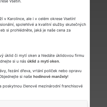
rese Vsetín.
í v Karolince, ale i v celém okrese Vsetín!
ionální, spolehlivé a kvalitní služby skutečných
b si prohlédněte, jaká je naše cena za
livý úklid či mytí oken a hledáte úklidovou firmu
ednejte si u nás
úklid
a
mytí oken
.
ávy, řezání dřeva, vrtání poliček nebo opravu
Objednejte si naše
hodinové manžely
!
 a poskytnou členové mezinárodní franchisové