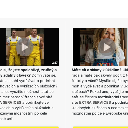
e si, že jste spolehlivý, zručný a
Máte cit a sklony k úklidům?
Ukl
ky zdatný člověk?
Domníváte se,
ráda a máte pak skvělý pocit z t
te si mohl vydělávat a podnikat
čistoty a vůně? Myslíte si, že by
hovacích a vyklízecích službách?
mohla vydělávat a podnikat v úk
ano, využijte možnosti stát se
službách? Pokud ano, využijte 
m mezinárodní franchisové sítě
stát se členem mezinárodní fran
A SERVICES
a podnikejte ve
sítě
EXTRA SERVICES
a podnike
acích a vyklízecích službách s
úklidových službách s neomeze
zenými možnostmi po celé
možnostmi po celé Evropské uni
ké unii.