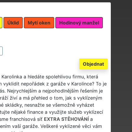
Úklid
Mytí oken
Hodinový manžel
Objednat
 Karolinka a hledáte spolehlivou firmu, která
m vyklidit nepořádek z garáže v Karolince? To je
ás. Nejrychlejším a nejpohodlnějším řešením je
ráží živí a má přehled o tom, jak s vyklízeným
né skládky, nesnažte se všemožně vyházet
ujte nějaké finance a využijte služeb vyklízecí
Jsme franchisová síť
EXTRA STĚHOVÁNÍ
a
ením vaší garáže. Veškeré vyklizené věci vám