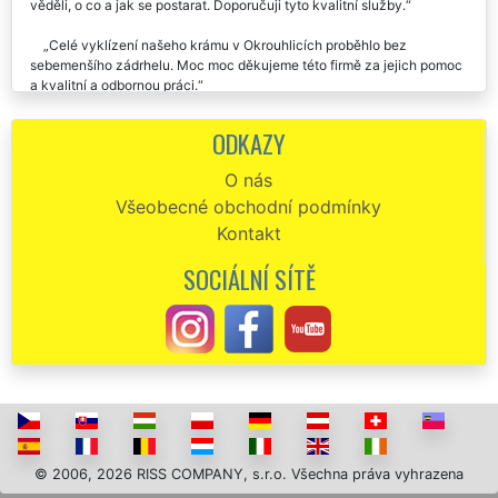
věděli, o co a jak se postarat. Doporučuji tyto kvalitní služby.
Celé vyklízení našeho krámu v Okrouhlicích proběhlo bez
sebemenšího zádrhelu. Moc moc děkujeme této firmě za jejich pomoc
a kvalitní a odbornou práci.
Předevčírem jsme vyklízeli nepořádek z naší prodejny v
ODKAZY
Okrouhlicích. Jelikož bylo toho nepořádku skutečně spoustu,
potřebovali jsme zajistit kontejner a šikovné pracovníky. Bylo moc
O nás
fajn, že se nám o všechno postarala firma EXTRA SLUŽBY. Jejich
Všeobecné obchodní podmínky
služby rozhodně doporučujeme.
Kontakt
V neděli jsem vyklízela náš krám v Okrouhlicích . Vše proběhlo
velmi odborně a rychle. Děkujeme této firmě za jejich ochotu a
SOCIÁLNÍ SÍTĚ
profesionální přístup. Určitě budeme doporučovat.
© 2006, 2026 RISS COMPANY, s.r.o. Všechna práva vyhrazena