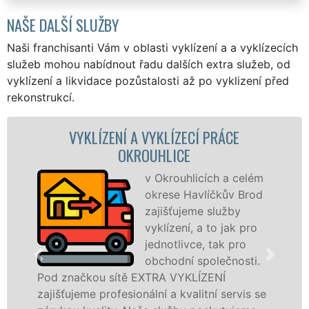
NAŠE DALŠÍ SLUŽBY
Naši franchisanti Vám v oblasti vyklízení a a vyklízecích
služeb mohou nabídnout řadu dalších extra služeb, od
vyklízení a likvidace pozůstalosti až po vyklizení před
rekonstrukcí.
Í PRÁCE
VYKLÍZECÍ PRÁCE A SLUŽBY O
Společnost EXTR
VYKLÍZENÍ zajištu
cích a celém
prostřednictvím
líčkův Brod
franchisových po
e služby
levné, přesto kvali
a to jak pro
profesionální vykl
, tak pro
v Okrouhlicích a okolí. Poskytujem
polečnosti.
službu jak fyzickým, tak právnick
ÍZENÍ
osobám se zárukou kvalitně odve
tní servis se
práce, a to NON-STOP bez dalších 