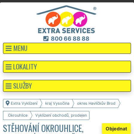
800 66 88 88
MENU
LOKALITY
SLUŽBY
Extra Vyklízení
kraj Vysočina
okres Havlíčkův Brod
Okrouhlice
Vyklízení obchodů, prodejen
STĚHOVÁNÍ OKROUHLICE,
Objednat