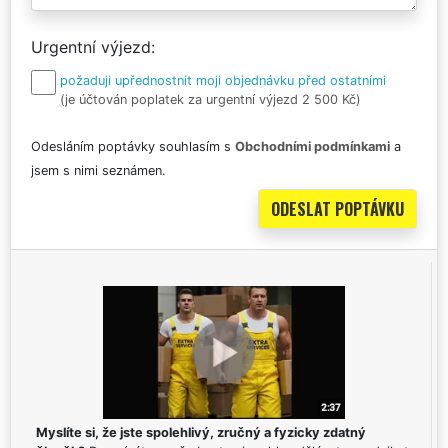
Urgentní výjezd
požaduji upřednostnit moji objednávku před ostatními
(je účtován poplatek za urgentní výjezd 2 500 Kč)
Odesláním poptávky souhlasím s
Obchodními podmínkami
a
jsem s nimi seznámen.
Myslíte si, že jste spolehlivý, zručný a fyzicky zdatný