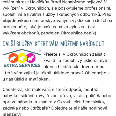
celém okrese Havlíčkův Brod! Nenabízíme nejlevnější
vyklízení v Okrouhlicích, ale poskytujeme profesionální,
spolehlivé a kvalitní služby skutečných odborníků. Před
objednávkou
námi poskytovaných vyklízecích služeb si
prohlédněte, jaká je naše cena za vyklízení (viz
vyklízení obchodů, prodejen Okrouhlice ceník
).
DALŠÍ SLUŽBY, KTERÉ VÁM MŮŽEME NABÍDNOUT
Přejete si v Okrouhlicích zajistit
kvalitní a spolehlivý úklid či mytí
oken a hledáte úklidovou firmu
která vám zajistí jakékoli úklidové práce? Objednejte si
u nás
úklid
a
mytí oken
.
Chcete zajistit malování, čištění odpadů, montáž
nábytku, sekání trávy, řezání dřeva, vrtání poliček nebo
opravu nábytku a sháníte v Okrouhlicích řemeslníka,
zedníka nebo údržbáře? Objednejte si naše
hodinové
manžely
!