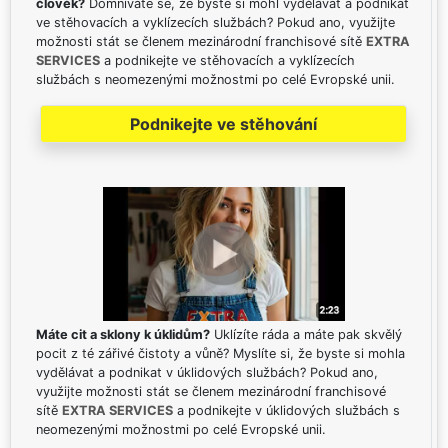
člověk?
Domníváte se, že byste si mohl vydělávat a podnikat
ve stěhovacích a vyklízecích službách? Pokud ano, využijte
možnosti stát se členem mezinárodní franchisové sítě
EXTRA
SERVICES
a podnikejte ve stěhovacích a vyklízecích
službách s neomezenými možnostmi po celé Evropské unii.
Podnikejte ve stěhování
Máte cit a sklony k úklidům?
Uklízíte ráda a máte pak skvělý
pocit z té zářivé čistoty a vůně? Myslíte si, že byste si mohla
vydělávat a podnikat v úklidových službách? Pokud ano,
využijte možnosti stát se členem mezinárodní franchisové
sítě
EXTRA SERVICES
a podnikejte v úklidových službách s
neomezenými možnostmi po celé Evropské unii.