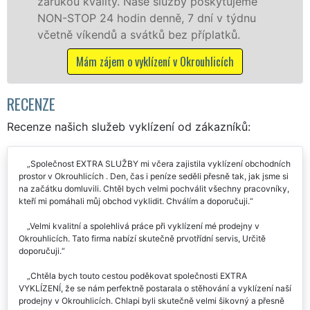
oskytujeme
ní v týdnu
Mám zájem o vyklízecí práce v Okrou
íplatků.
uhlicích
RECENZE
Recenze našich služeb vyklízení od zákazníků:
Společnost EXTRA SLUŽBY mi včera zajistila vyklízení obchodních
prostor v Okrouhlicích . Den, čas i peníze seděli přesně tak, jak jsme si
na začátku domluvili. Chtěl bych velmi pochválit všechny pracovníky,
kteří mi pomáhali můj obchod vyklidit. Chválím a doporučuji.
Velmi kvalitní a spolehlivá práce při vyklízení mé prodejny v
Okrouhlicích. Tato firma nabízí skutečně prvotřídní servis, Určitě
doporučuji.
Chtěla bych touto cestou poděkovat společnosti EXTRA
VYKLÍZENÍ, že se nám perfektně postarala o stěhování a vyklízení naší
prodejny v Okrouhlicích. Chlapi byli skutečně velmi šikovný a přesně