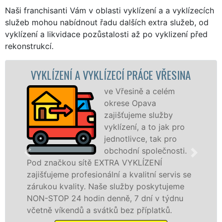
Naši franchisanti Vám v oblasti vyklízení a a vyklízecích
služeb mohou nabídnout řadu dalších extra služeb, od
vyklízení a likvidace pozůstalosti až po vyklizení před
rekonstrukcí.
ECÍ PRÁCE VŘESINA
VYKLÍZECÍ PRÁCE A S
 Vřesině a celém
Společno
rese Opava
VYKLÍZENÍ 
išťujeme služby
prostředn
lízení, a to jak pro
franchiso
notlivce, tak pro
levné, přes
chodní společnosti.
profesioná
A VYKLÍZENÍ
ve Vřesině a okolí. Poskyt
í a kvalitní servis se
jak fyzickým, tak právni
služby poskytujeme
zárukou kvalitně odveden
ně, 7 dní v týdnu
STOP bez dalších příplatků
 bez příplatků.
Mám zájem o vyklízecí p