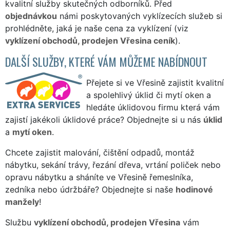
kvalitní služby skutečných odborníků. Před
objednávkou
námi poskytovaných vyklízecích služeb si
prohlédněte, jaká je naše cena za vyklízení (viz
vyklízení obchodů, prodejen Vřesina ceník
).
DALŠÍ SLUŽBY, KTERÉ VÁM MŮŽEME NABÍDNOUT
Přejete si ve Vřesině zajistit kvalitní
a spolehlivý úklid či mytí oken a
hledáte úklidovou firmu která vám
zajistí jakékoli úklidové práce? Objednejte si u nás
úklid
a
mytí oken
.
Chcete zajistit malování, čištění odpadů, montáž
nábytku, sekání trávy, řezání dřeva, vrtání poliček nebo
opravu nábytku a sháníte ve Vřesině řemeslníka,
zedníka nebo údržbáře? Objednejte si naše
hodinové
manžely
!
Službu
vyklízení obchodů, prodejen Vřesina
vám