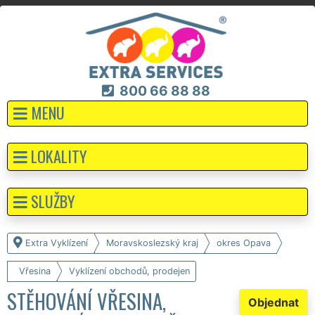
800 66 88 88
MENU
LOKALITY
SLUŽBY
Extra Vyklízení
Moravskoslezský kraj
okres Opava
Vřesina
Vyklízení obchodů, prodejen
STĚHOVÁNÍ VŘESINA,
Objednat