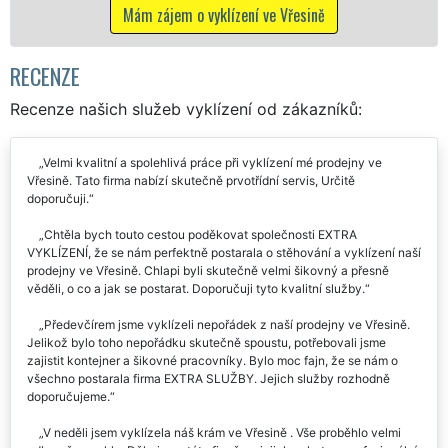
zení ve Vřesině
RECENZE
Recenze našich služeb vyklízení od zákazníků:
Velmi kvalitní a spolehlivá práce při vyklízení mé prodejny ve
Vřesině. Tato firma nabízí skutečně prvotřídní servis, Určitě
doporučuji.
Chtěla bych touto cestou poděkovat společnosti EXTRA
VYKLÍZENÍ, že se nám perfektně postarala o stěhování a vyklízení naší
prodejny ve Vřesině. Chlapi byli skutečně velmi šikovný a přesně
věděli, o co a jak se postarat. Doporučuji tyto kvalitní služby.
Předevčírem jsme vyklízeli nepořádek z naší prodejny ve Vřesině.
Jelikož bylo toho nepořádku skutečně spoustu, potřebovali jsme
zajistit kontejner a šikovné pracovníky. Bylo moc fajn, že se nám o
všechno postarala firma EXTRA SLUŽBY. Jejich služby rozhodně
doporučujeme.
V neděli jsem vyklízela náš krám ve Vřesině . Vše proběhlo velmi