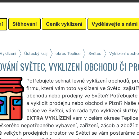
Stěhování
Ceník vyklízení
Vydělávejte s námi
ní
Vyklízení
Ústecký kraj
okres Teplice
Světec
Vyklízení obcho
VÁNÍ SVĚTEC, VYKLIZENÍ OBCHODU ČI P
Potřebujete sehnat levné vyklízení obchodů, pr
firmu, která vám toto vyklízení ve Světci zajistí?
obchodu nebo prodejny ve Světci? Potřebujete za
a vyklidit prodejnu nebo obchod v Plzni? Naše s
práce ve Světci, vám ráda tyto vyklízecí služby z
EXTRA VYKLÍZENÍ
vám v celém okrese Teplice 
škerého nepotřebného vybavení, zařízení, zásob a zboží z 
ě velkých prodejních prostor ve Světci se vám postaráme 