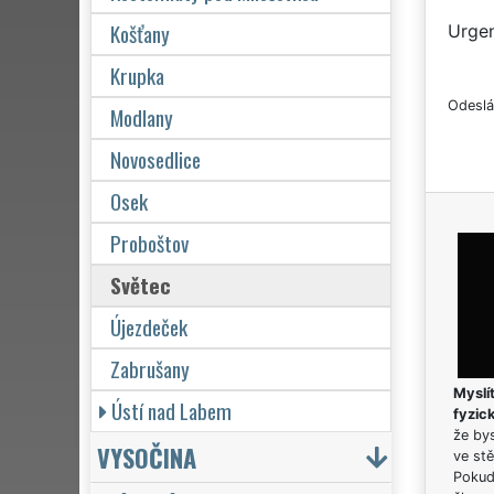
Košťany
Urgen
Krupka
Odeslá
Modlany
Novosedlice
Osek
Proboštov
Světec
Újezdeček
Zabrušany
Myslít
Ústí nad Labem
fyzic
že bys
VYSOČINA
ve stě
Pokud 