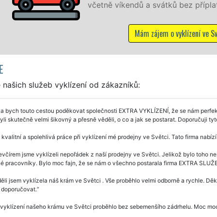
dů a svátků bez příplatků.
Mám zájem o vyklízení ve Světci
E
našich služeb vyklízení od zákazníků:
a bych touto cestou poděkovat společnosti EXTRA VYKLÍZENÍ, že se nám perfektn
yli skutečně velmi šikovný a přesně věděli, o co a jak se postarat. Doporučuji tyto
 kvalitní a spolehlivá práce při vyklízení mé prodejny ve Světci. Tato firma nabízí
včírem jsme vyklízeli nepořádek z naší prodejny ve Světci. Jelikož bylo toho ne
né pracovníky. Bylo moc fajn, že se nám o všechno postarala firma EXTRA SLUŽ
ěli jsem vyklízela náš krám ve Světci . Vše proběhlo velmi odborně a rychle. Děku
doporučovat.
vyklízení našeho krámu ve Světci proběhlo bez sebemenšího zádrhelu. Moc moc 