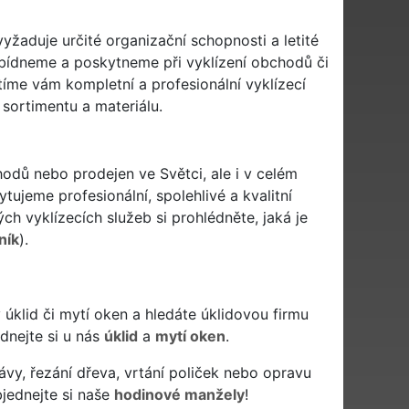
yžaduje určité organizační schopnosti a letité
abídneme a poskytneme při vyklízení obchodů či
stíme vám kompletní a profesionální vyklízecí
sortimentu a materiálu.
hodů nebo prodejen ve Světci, ale i v celém
ytujeme profesionální, spolehlivé a kvalitní
h vyklízecích služeb si prohlédněte, jaká je
ník
).
vý úklid či mytí oken a hledáte úklidovou firmu
ednejte si u nás
úklid
a
mytí oken
.
ávy, řezání dřeva, vrtání poliček nebo opravu
jednejte si naše
hodinové manžely
!