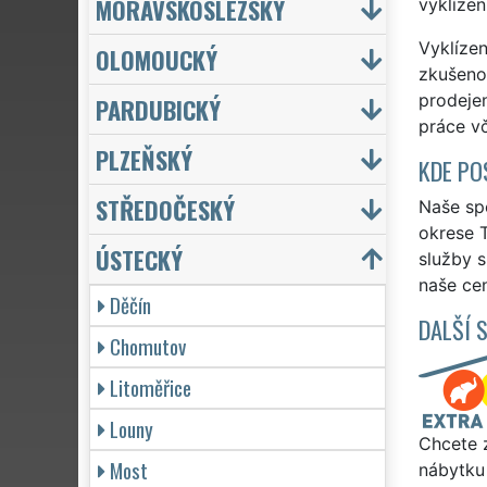
MORAVSKOSLEZSKÝ
vyklízen
Vyklízen
OLOMOUCKÝ
zkušenos
prodejen
PARDUBICKÝ
práce vč
PLZEŇSKÝ
KDE PO
STŘEDOČESKÝ
Naše spo
okrese T
ÚSTECKÝ
služby 
naše cen
Děčín
DALŠÍ 
Chomutov
Litoměřice
Louny
Chcete z
Most
nábytku 