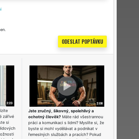
i
en.
ízíte
Jste zručný, šikovný, spolehlivý a
é zářivé
ochotný člověk?
Máte rád všestrannou
ste si
práci a komunikaci s lidmi? Myslíte si, že
lidových
byste si mohl vydělávat a podnikat v
možnosti
řemeslných službách a pracích? Pokud