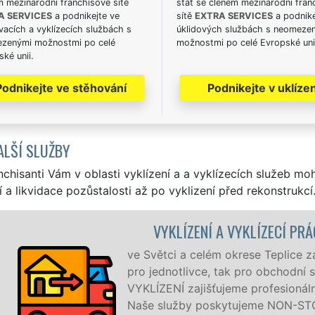
m mezinárodní franchisové sítě
stát se členem mezinárodní fran
A SERVICES
a podnikejte ve
sítě
EXTRA SERVICES
a podnike
acích a vyklízecích službách s
úklidových službách s neomeze
zenými možnostmi po celé
možnostmi po celé Evropské uni
ké unii.
Podnikejte ve stěhování
Podnikejte v uklízen
ALŠÍ SLUŽBY
nchisanti Vám v oblasti vyklízení a a vyklízecích služeb mo
í a likvidace pozůstalosti až po vyklizení před rekonstrukcí
ENÍ A VYKLÍZECÍ PRÁCE SVĚTEC
celém okrese Teplice zajišťujeme služby vyklízení, a to jak
ivce, tak pro obchodní společnosti. Pod značkou sítě EXTRA
jišťujeme profesionální a kvalitní servis se zárukou kvality.
 poskytujeme NON-STOP 24 hodin denně, 7 dní v týdnu