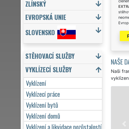
ZLÍNSKÝ
člene
EXTR
stěhov
EVROPSKÁ UNIE
neome
Evrops
SLOVENSKO
STĚHOVACÍ SLUŽBY
NAŠE D
VYKLÍZECÍ SLUŽBY
Naši fra
vyklízen
Vyklízení
Vyklízecí práce
VYKLÍZ
Vyklízení bytů
ve Světci a 
pro jednotl
Vyklízení domů
VYKLÍZENÍ za
Vyklízení a likvidace pozůstalostí
Naše služby