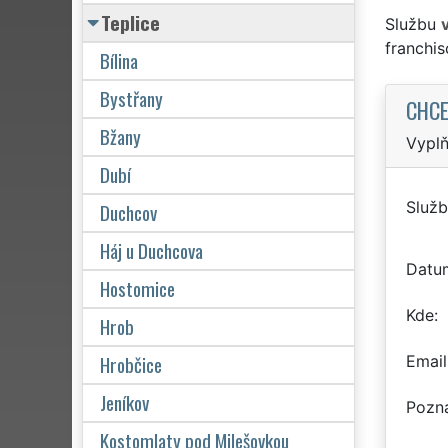
Teplice
Službu
franchi
Bílina
Bystřany
CHCE
Bžany
Vyplň
Dubí
Služb
Duchcov
Háj u Duchcova
Datu
Hostomice
Kde
Hrob
Hrobčice
Email
Jeníkov
Pozn
Kostomlaty pod Milešovkou