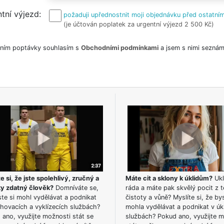
tní výjezd
požaduji upřednostnit moji objednávku před ostatním
(je účtován poplatek za urgentní výjezd 2 500 Kč)
ním poptávky souhlasím s
Obchodními podmínkami
a jsem s nimi seznám
e si, že jste spolehlivý, zručný a
Máte cit a sklony k úklidům?
Ukl
ky zdatný člověk?
Domníváte se,
ráda a máte pak skvělý pocit z t
te si mohl vydělávat a podnikat
čistoty a vůně? Myslíte si, že by
hovacích a vyklízecích službách?
mohla vydělávat a podnikat v úk
ano, využijte možnosti stát se
službách? Pokud ano, využijte 