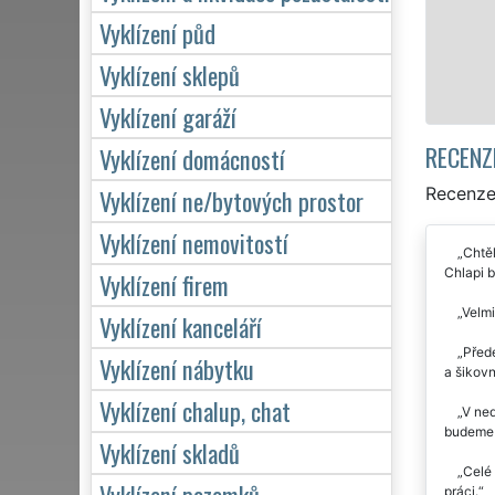
včetně víken
Vyklízení půd
Vyklízení sklepů
Vyklízení garáží
RECENZ
Vyklízení domácností
Recenze 
Vyklízení ne/bytových prostor
Vyklízení nemovitostí
Chtěl
Chlapi b
Vyklízení firem
Velmi
Vyklízení kanceláří
Přede
Vyklízení nábytku
a šikov
Vyklízení chalup, chat
V ned
budeme 
Vyklízení skladů
Celé 
Vyklízení pozemků
práci.