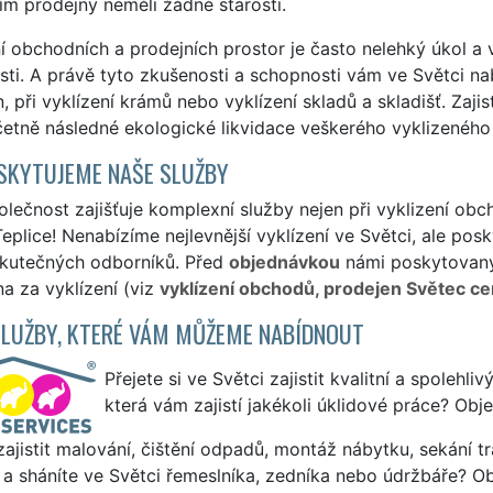
ím prodejny neměli žádné starosti.
í obchodních a prodejních prostor je často nelehký úkol a v
ti. A právě tyto zkušenosti a schopnosti vám ve Světci n
, při vyklízení krámů nebo vyklízení skladů a skladišť. Zaji
etně následné ekologické likvidace veškerého vyklizeného 
SKYTUJEME NAŠE SLUŽBY
lečnost zajišťuje komplexní služby nejen při vyklizení obc
eplice! Nenabízíme nejlevnější vyklízení ve Světci, ale posk
skutečných odborníků. Před
objednávkou
námi poskytovanýc
a za vyklízení (viz
vyklízení obchodů, prodejen Světec ce
SLUŽBY, KTERÉ VÁM MŮŽEME NABÍDNOUT
Přejete si ve Světci zajistit kvalitní a spolehli
která vám zajistí jakékoli úklidové práce? Obj
ajistit malování, čištění odpadů, montáž nábytku, sekání tr
a sháníte ve Světci řemeslníka, zedníka nebo údržbáře? Ob