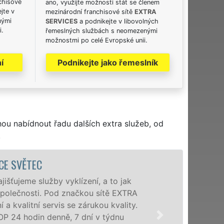
chisové
ano, využijte možnosti stát se členem
jte v
mezinárodní franchisové sítě
EXTRA
nými
SERVICES
a podnikejte v libovolných
i.
řemeslných službách s neomezenými
možnostmi po celé Evropské unii.
í
Podnikejte jako řemeslník
hou nabídnout řadu dalších extra služeb, od
.
VYKLÍZE
Společnost EXTRA V
poboček levné, přes
okolí. Poskytujeme
zárukou kvalitně o