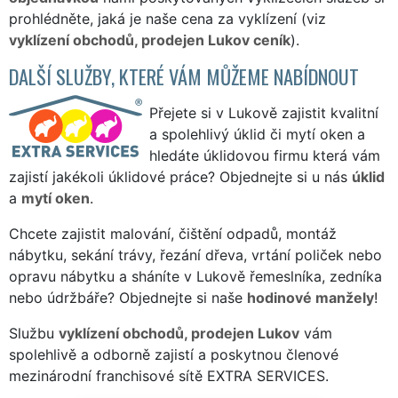
prohlédněte, jaká je naše cena za vyklízení (viz
vyklízení obchodů, prodejen Lukov ceník
).
DALŠÍ SLUŽBY, KTERÉ VÁM MŮŽEME NABÍDNOUT
Přejete si v Lukově zajistit kvalitní
a spolehlivý úklid či mytí oken a
hledáte úklidovou firmu která vám
zajistí jakékoli úklidové práce? Objednejte si u nás
úklid
a
mytí oken
.
Chcete zajistit malování, čištění odpadů, montáž
nábytku, sekání trávy, řezání dřeva, vrtání poliček nebo
opravu nábytku a sháníte v Lukově řemeslníka, zedníka
nebo údržbáře? Objednejte si naše
hodinové manžely
!
Službu
vyklízení obchodů, prodejen Lukov
vám
spolehlivě a odborně zajistí a poskytnou členové
mezinárodní franchisové sítě EXTRA SERVICES.