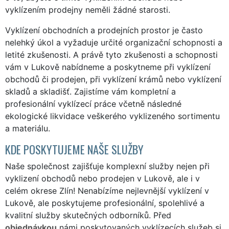
vyklízením prodejny neměli žádné starosti.
Vyklízení obchodních a prodejních prostor je často
nelehký úkol a vyžaduje určité organizační schopnosti a
letité zkušenosti. A právě tyto zkušenosti a schopnosti
vám v Lukově nabídneme a poskytneme při vyklízení
obchodů či prodejen, při vyklízení krámů nebo vyklízení
skladů a skladišť. Zajistíme vám kompletní a
profesionální vyklízecí práce včetně následné
ekologické likvidace veškerého vyklizeného sortimentu
a materiálu.
KDE POSKYTUJEME NAŠE SLUŽBY
Naše společnost zajišťuje komplexní služby nejen při
vyklizení obchodů nebo prodejen v Lukově, ale i v
celém okrese Zlín! Nenabízíme nejlevnější vyklízení v
Lukově, ale poskytujeme profesionální, spolehlivé a
kvalitní služby skutečných odborníků. Před
objednávkou
námi poskytovaných vyklízecích služeb si