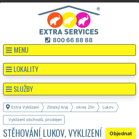
800 66 88 88
MENU
LOKALITY
SLUŽBY
Extra Vyklízení
Zlínský kraj
okres Zlín
Lukov
Vyklízení obchodů, prodejen
STĚHOVÁNÍ LUKOV, VYKLIZENÍ
Objednat