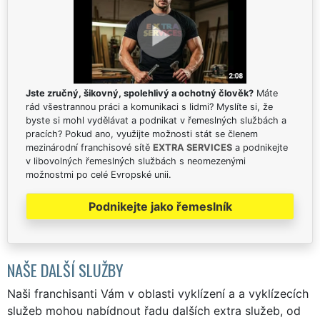
Jste zručný, šikovný, spolehlivý a ochotný člověk?
Máte
rád všestrannou práci a komunikaci s lidmi? Myslíte si, že
byste si mohl vydělávat a podnikat v řemeslných službách a
pracích? Pokud ano, využijte možnosti stát se členem
mezinárodní franchisové sítě
EXTRA SERVICES
a podnikejte
v libovolných řemeslných službách s neomezenými
možnostmi po celé Evropské unii.
Podnikejte jako řemeslník
NAŠE DALŠÍ SLUŽBY
Naši franchisanti Vám v oblasti vyklízení a a vyklízecích
služeb mohou nabídnout řadu dalších extra služeb, od