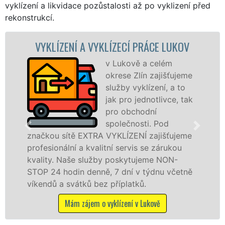
vyklízení a likvidace pozůstalosti až po vyklizení před
rekonstrukcí.
LÍZECÍ PRÁCE LUKOV
VYKLÍZECÍ PRÁCE 
v Lukově a celém
Společ
okrese Zlín zajišťujeme
VYKLÍZE
služby vyklízení, a to
prostře
jak pro jednotlivce, tak
franch
pro obchodní
levné, p
společnosti. Pod
profesi
VYKLÍZENÍ zajišťujeme
v Lukově a okolí. Posky
tní servis se zárukou
jak fyzickým, tak práv
y poskytujeme NON-
zárukou kvalitně odved
, 7 dní v týdnu včetně
STOP bez dalších přípla
 příplatků.
Mám zájem o vyklíze
yklízení v Lukově