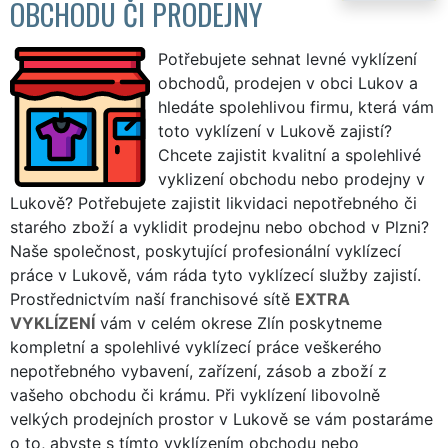
OBCHODU ČI PRODEJNY
Potřebujete sehnat levné vyklízení
obchodů, prodejen v obci Lukov a
hledáte spolehlivou firmu, která vám
toto vyklízení v Lukově zajistí?
Chcete zajistit kvalitní a spolehlivé
vyklizení obchodu nebo prodejny v
Lukově? Potřebujete zajistit likvidaci nepotřebného či
starého zboží a vyklidit prodejnu nebo obchod v Plzni?
Naše společnost, poskytující profesionální vyklízecí
práce v Lukově, vám ráda tyto vyklízecí služby zajistí.
Prostřednictvím naší franchisové sítě
EXTRA
VYKLÍZENÍ
vám v celém okrese Zlín poskytneme
kompletní a spolehlivé vyklízecí práce veškerého
nepotřebného vybavení, zařízení, zásob a zboží z
vašeho obchodu či krámu. Při vyklízení libovolně
velkých prodejních prostor v Lukově se vám postaráme
o to, abyste s tímto vyklízením obchodu nebo