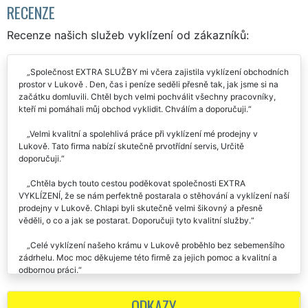
RECENZE
Recenze našich služeb vyklízení od zákazníků:
Společnost EXTRA SLUŽBY mi včera zajistila vyklízení obchodních
prostor v Lukově . Den, čas i peníze seděli přesně tak, jak jsme si na
začátku domluvili. Chtěl bych velmi pochválit všechny pracovníky,
kteří mi pomáhali můj obchod vyklidit. Chválím a doporučuji.
Velmi kvalitní a spolehlivá práce při vyklízení mé prodejny v
Lukově. Tato firma nabízí skutečně prvotřídní servis, Určitě
doporučuji.
Chtěla bych touto cestou poděkovat společnosti EXTRA
VYKLÍZENÍ, že se nám perfektně postarala o stěhování a vyklízení naší
prodejny v Lukově. Chlapi byli skutečně velmi šikovný a přesně
věděli, o co a jak se postarat. Doporučuji tyto kvalitní služby.
Celé vyklízení našeho krámu v Lukově proběhlo bez sebemenšího
zádrhelu. Moc moc děkujeme této firmě za jejich pomoc a kvalitní a
odbornou práci.
Předevčírem jsme vyklízeli nepořádek z naší prodejny v Lukově.
ODKAZY
Jelikož bylo toho nepořádku skutečně spoustu, potřebovali jsme