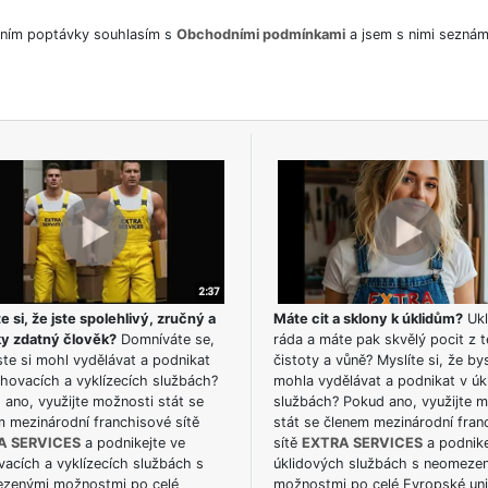
ním poptávky souhlasím s
Obchodními podmínkami
a jsem s nimi seznám
e si, že jste spolehlivý, zručný a
Máte cit a sklony k úklidům?
Ukl
ky zdatný člověk?
Domníváte se,
ráda a máte pak skvělý pocit z t
te si mohl vydělávat a podnikat
čistoty a vůně? Myslíte si, že by
hovacích a vyklízecích službách?
mohla vydělávat a podnikat v úk
ano, využijte možnosti stát se
službách? Pokud ano, využijte 
m mezinárodní franchisové sítě
stát se členem mezinárodní fran
A SERVICES
a podnikejte ve
sítě
EXTRA SERVICES
a podnike
acích a vyklízecích službách s
úklidových službách s neomeze
zenými možnostmi po celé
možnostmi po celé Evropské uni