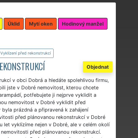
Úklid
Mytí oken
Hodinový manžel
Vyklízení před rekonstrukcí
REKONSTRUKCÍ
Objednat
rukcí v obci Dobrá a hledáte spolehlivou firmu,
pili jste v Dobré nemovitost, kterou chcete
arampádí, potřebujete ji nejprve vyklidit a
nou nemovitost v Dobré vyklidit před
y byla prázdná a připravená k zahájení
vitosti před plánovanou rekonstrukcí v Dobré
du let vyklízíme nejen v Dobré, ale v celém okolí
 nemovitosti před plánovanou rekonstrukcí.