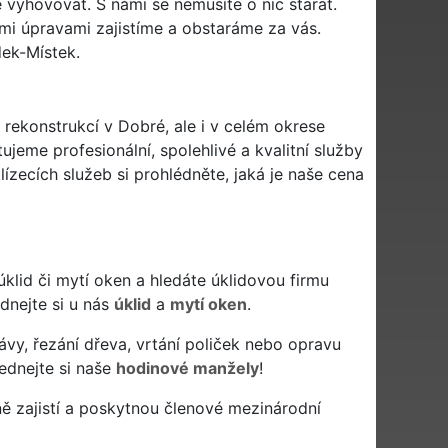
vyhovovat. S námi se nemusíte o nic starat.
ími úpravami zajistíme a obstaráme za vás.
ek-Místek.
 rekonstrukcí v Dobré, ale i v celém okrese
ujeme profesionální, spolehlivé a kvalitní služby
zecích služeb si prohlédněte, jaká je naše cena
ý úklid či mytí oken a hledáte úklidovou firmu
ednejte si u nás
úklid
a
mytí oken
.
ávy, řezání dřeva, vrtání poliček nebo opravu
ednejte si naše
hodinové manžely
!
ě zajistí a poskytnou členové mezinárodní