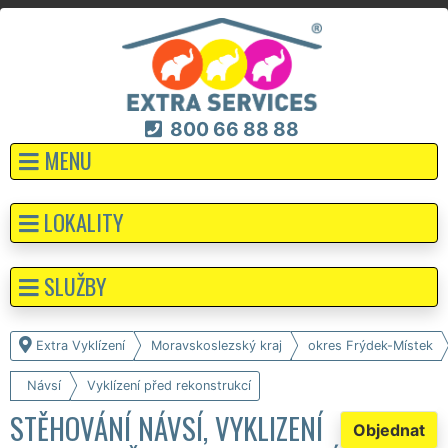
800 66 88 88
MENU
LOKALITY
SLUŽBY
Extra Vyklízení
Moravskoslezský kraj
okres Frýdek-Místek
Návsí
Vyklízení před rekonstrukcí
STĚHOVÁNÍ NÁVSÍ, VYKLIZENÍ
Objednat