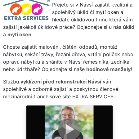
Přejete si v Návsí zajistit kvalitní a
spolehlivý úklid či mytí oken a
hledáte úklidovou firmu která vám
zajistí jakékoli úklidové práce? Objednejte si u nás
úklid
a
mytí oken
.
Chcete zajistit malování, čištění odpadů, montáž
nábytku, sekání trávy, řezání dřeva, vrtání poliček nebo
opravu nábytku a sháníte v Návsí řemeslníka, zedníka
nebo údržbáře? Objednejte si naše
hodinové manžely
!
Službu
vyklízení před rekonstrukcí Návsí
vám
spolehlivě a odborně zajistí a poskytnou členové
mezinárodní franchisové sítě EXTRA SERVICES.