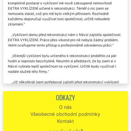
kompletně postaral o vyklízení mé nově zakoupené nemovitosti
EXTRA VYKLÍZENÍ určené k rekonstrukci. Téměř o nic jsem se
nemusela starat, což pro mě bylo velkým přínosem. Rozhodně
každému doporučuji využívat tuto společnost, určitě nebudete
zklamáni.
Vyklízení domu před rekonstrukcí nám v Návsí zajistila společnost
EXTRA VYKLÍZENÍ. Práce přes víkend pro ně nebyla žádný problém.
Velmi oceňujeme tento přístup a profesionálně odvedenou práci.
Včerejší vyklízení bytu určeného k rekonstrukci proběhlo za pár
hodin a naprosto bezchybně. Neumím si představit, že by jsem si v
Návsí vybrala lepší společnost na vyklízení. Určitě budu využívat i
nadále služeb této firmy.
Již několikrát jsem potřeboval zajistit před rekonstrukcí vyklízení
dané nemovitosti v Návsí. Vždy jsem za tímto účelem vybral
společnost EXTRA VYKLÍZENÍ, neboť jejich profesionální přístup,
ODKAZY
rychlost práce a cena za vyklízení jsou bezkonkurenční. Určitě
doporučuji každému vyzkoušet.
O nás
Všeobecné obchodní podmínky
Vyklízení našeho bytu před rekonstrukcí nám zajistila společnost
EXTRA VYKLÍZENÍ. Děkujeme a minimálně v Návsí doporučujeme.
Kontakt
Před měsícem jsme zakoupili starší nemovitost v Návsí, kterou jsme