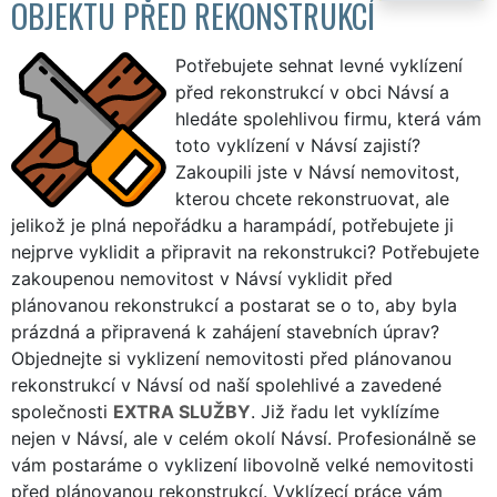
OBJEKTU PŘED REKONSTRUKCÍ
Potřebujete sehnat levné vyklízení
před rekonstrukcí v obci Návsí a
hledáte spolehlivou firmu, která vám
toto vyklízení v Návsí zajistí?
Zakoupili jste v Návsí nemovitost,
kterou chcete rekonstruovat, ale
jelikož je plná nepořádku a harampádí, potřebujete ji
nejprve vyklidit a připravit na rekonstrukci? Potřebujete
zakoupenou nemovitost v Návsí vyklidit před
plánovanou rekonstrukcí a postarat se o to, aby byla
prázdná a připravená k zahájení stavebních úprav?
Objednejte si vyklizení nemovitosti před plánovanou
rekonstrukcí v Návsí od naší spolehlivé a zavedené
společnosti
EXTRA SLUŽBY
. Již řadu let vyklízíme
nejen v Návsí, ale v celém okolí Návsí. Profesionálně se
vám postaráme o vyklizení libovolně velké nemovitosti
před plánovanou rekonstrukcí. Vyklízecí práce vám