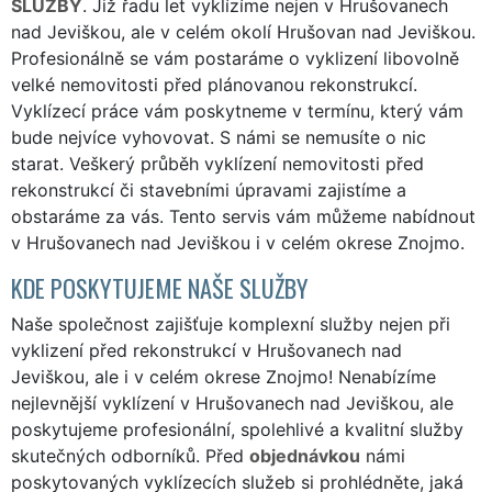
SLUŽBY
. Již řadu let vyklízíme nejen v Hrušovanech
nad Jeviškou, ale v celém okolí Hrušovan nad Jeviškou.
Profesionálně se vám postaráme o vyklizení libovolně
velké nemovitosti před plánovanou rekonstrukcí.
Vyklízecí práce vám poskytneme v termínu, který vám
bude nejvíce vyhovovat. S námi se nemusíte o nic
starat. Veškerý průběh vyklízení nemovitosti před
rekonstrukcí či stavebními úpravami zajistíme a
obstaráme za vás. Tento servis vám můžeme nabídnout
v Hrušovanech nad Jeviškou i v celém okrese Znojmo.
KDE POSKYTUJEME NAŠE SLUŽBY
Naše společnost zajišťuje komplexní služby nejen při
vyklizení před rekonstrukcí v Hrušovanech nad
Jeviškou, ale i v celém okrese Znojmo! Nenabízíme
nejlevnější vyklízení v Hrušovanech nad Jeviškou, ale
poskytujeme profesionální, spolehlivé a kvalitní služby
skutečných odborníků. Před
objednávkou
námi
poskytovaných vyklízecích služeb si prohlédněte, jaká