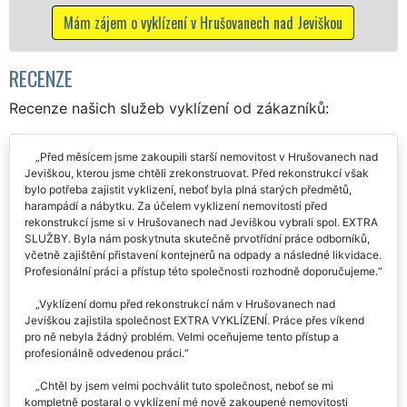
Mám zájem o vy
vyklízení v Hrušovanech nad Jeviškou
RECENZE
Recenze našich služeb vyklízení od zákazníků:
Před měsícem jsme zakoupili starší nemovitost v Hrušovanech nad
Jeviškou, kterou jsme chtěli zrekonstruovat. Před rekonstrukcí však
bylo potřeba zajistit vyklizení, neboť byla plná starých předmětů,
harampádí a nábytku. Za účelem vyklizení nemovitosti před
rekonstrukcí jsme si v Hrušovanech nad Jeviškou vybrali spol. EXTRA
SLUŽBY. Byla nám poskytnuta skutečně prvotřídní práce odborníků,
včetně zajištění přistavení kontejnerů na odpady a následné likvidace.
Profesionální práci a přístup této společnosti rozhodně doporučujeme.
Vyklízení domu před rekonstrukcí nám v Hrušovanech nad
Jeviškou zajistila společnost EXTRA VYKLÍZENÍ. Práce přes víkend
pro ně nebyla žádný problém. Velmi oceňujeme tento přístup a
profesionálně odvedenou práci.
Chtěl by jsem velmi pochválit tuto společnost, neboť se mi
kompletně postaral o vyklízení mé nově zakoupené nemovitosti