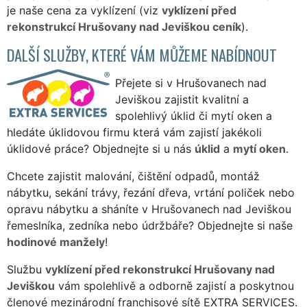
je naše cena za vyklízení (viz
vyklízení před
rekonstrukcí Hrušovany nad Jeviškou ceník
).
DALŠÍ SLUŽBY, KTERÉ VÁM MŮŽEME NABÍDNOUT
Přejete si v Hrušovanech nad
Jeviškou zajistit kvalitní a
spolehlivý úklid či mytí oken a
hledáte úklidovou firmu která vám zajistí jakékoli
úklidové práce? Objednejte si u nás
úklid
a
mytí oken
.
Chcete zajistit malování, čištění odpadů, montáž
nábytku, sekání trávy, řezání dřeva, vrtání poliček nebo
opravu nábytku a sháníte v Hrušovanech nad Jeviškou
řemeslníka, zedníka nebo údržbáře? Objednejte si naše
hodinové manžely
!
Službu
vyklízení před rekonstrukcí Hrušovany nad
Jeviškou
vám spolehlivě a odborně zajistí a poskytnou
členové mezinárodní franchisové sítě EXTRA SERVICES.