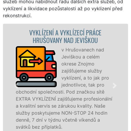
služeb mohou nabídnout řadu dalších extra služeb, od
vyklízení a likvidace pozůstalosti až po vyklizení před
rekonstrukcí.
ZENÍ A VYKLÍZECÍ PRÁCE
VYKLÍZECÍ P
ŠOVANY NAD JEVIŠKOU
v Hrušovanech nad
Jeviškou a celém
okrese Znojmo
zajišťujeme služby
vyklízení, a to jak pro
jednotlivce, tak pro
lečnosti. Pod značkou sítě
v Hrušovanech n
ENÍ zajišťujeme profesionální
Poskytujeme tut
rvis se zárukou kvality. Naše
právnickým oso
ytujeme NON-STOP 24 hodin
odvedené práce
 v týdnu včetně víkendů a
dalších příplatk
íplatků.