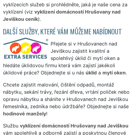
vyklízecích služeb si prohlédněte, jaká je naše cena za
vyklízení (viz
vyklízení domácností Hrušovany nad
Jeviškou ceník
).
DALŠÍ SLUŽBY, KTERÉ VÁM MŮŽEME NABÍDNOUT
Přejete si v Hrušovanech nad
Jeviškou zajistit kvalitní a
spolehlivý úklid či mytí oken a
hledáte úklidovou firmu která vám zajistí jakékoli
úklidové práce? Objednejte si u nás
úklid
a
mytí oken
.
Chcete zajistit malování, čištění odpadů, montáž
nábytku, sekání trávy, řezání dřeva, vrtání poliček nebo
opravu nábytku a sháníte v Hrušovanech nad Jeviškou
řemeslníka, zedníka nebo údržbáře? Objednejte si naše
hodinové manžely
!
Službu
vyklízení domácností Hrušovany nad Jeviškou
vám spolehlivě a odborně zajistí a poskytnou členové