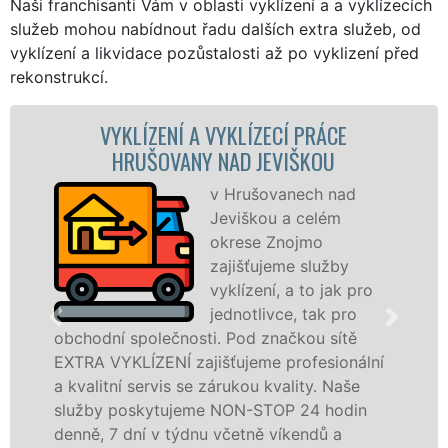
Naši franchisanti Vám v oblasti vyklízení a a vyklízecích
služeb mohou nabídnout řadu dalších extra služeb, od
vyklízení a likvidace pozůstalosti až po vyklizení před
rekonstrukcí.
ZENÍ A VYKLÍZECÍ PRÁCE
VYKLÍZECÍ P
ŠOVANY NAD JEVIŠKOU
v Hrušovanech nad
Jeviškou a celém
okrese Znojmo
zajišťujeme služby
vyklízení, a to jak pro
jednotlivce, tak pro
lečnosti. Pod značkou sítě
v Hrušovanech n
ENÍ zajišťujeme profesionální
Poskytujeme tut
rvis se zárukou kvality. Naše
právnickým oso
ytujeme NON-STOP 24 hodin
odvedené práce
 v týdnu včetně víkendů a
dalších příplatk