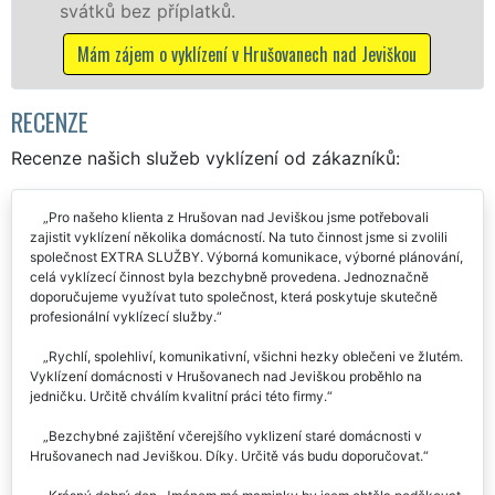
íplatků.
Mám zájem o vy
vyklízení v Hrušovanech nad Jeviškou
RECENZE
Recenze našich služeb vyklízení od zákazníků:
Pro našeho klienta z Hrušovan nad Jeviškou jsme potřebovali
zajistit vyklízení několika domácností. Na tuto činnost jsme si zvolili
společnost EXTRA SLUŽBY. Výborná komunikace, výborné plánování,
celá vyklízecí činnost byla bezchybně provedena. Jednoznačně
doporučujeme využívat tuto společnost, která poskytuje skutečně
profesionální vyklízecí služby.
Rychlí, spolehliví, komunikativní, všichni hezky oblečeni ve žlutém.
Vyklízení domácnosti v Hrušovanech nad Jeviškou proběhlo na
jedničku. Určitě chválím kvalitní práci této firmy.
Bezchybné zajištění včerejšího vyklizení staré domácnosti v
Hrušovanech nad Jeviškou. Díky. Určitě vás budu doporučovat.