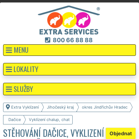
800 66 88 88
MENU
LOKALITY
SLUŽBY
Extra Vyklízení
Jihočeský kraj
okres Jindřichův Hradec
Dačice
Vyklízení chalup, chat
STĚHOVÁNÍ DAČICE, VYKLIZENÍ
Objednat