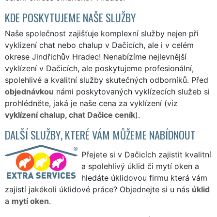
KDE POSKYTUJEME NAŠE SLUŽBY
Naše společnost zajišťuje komplexní služby nejen při
vyklizení chat nebo chalup v Dačicích, ale i v celém
okrese Jindřichův Hradec! Nenabízíme nejlevnější
vyklízení v Dačicích, ale poskytujeme profesionální,
spolehlivé a kvalitní služby skutečných odborníků. Před
objednávkou
námi poskytovaných vyklízecích služeb si
prohlédněte, jaká je naše cena za vyklízení (viz
vyklízení chalup, chat Dačice ceník
).
DALŠÍ SLUŽBY, KTERÉ VÁM MŮŽEME NABÍDNOUT
Přejete si v Dačicích zajistit kvalitní
a spolehlivý úklid či mytí oken a
hledáte úklidovou firmu která vám
zajistí jakékoli úklidové práce? Objednejte si u nás
úklid
a
mytí oken
.