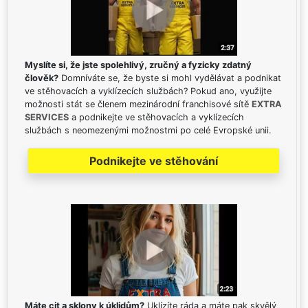
Myslíte si, že jste spolehlivý, zručný a fyzicky zdatný
člověk?
Domníváte se, že byste si mohl vydělávat a podnikat
ve stěhovacích a vyklízecích službách? Pokud ano, využijte
možnosti stát se členem mezinárodní franchisové sítě
EXTRA
SERVICES
a podnikejte ve stěhovacích a vyklízecích
službách s neomezenými možnostmi po celé Evropské unii.
Podnikejte ve stěhování
Máte cit a sklony k úklidům?
Uklízíte ráda a máte pak skvělý