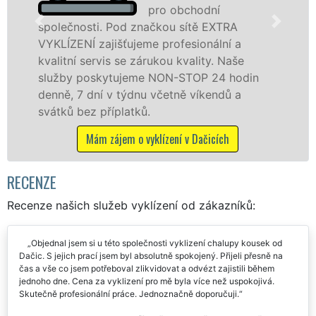
pro obchodní
pr
od značkou sítě EXTRA
v Dačicích a okolí
ťujeme profesionální a
jak fyzickým, tak
se zárukou kvality. Naše
zárukou kvalitně 
ujeme NON-STOP 24 hodin
STOP bez dalších p
týdnu včetně víkendů a
Mám zájem o vy
latků.
em o vyklízení v Dačicích
RECENZE
Recenze našich služeb vyklízení od zákazníků:
Objednal jsem si u této společnosti vyklizení chalupy kousek od
Dačic. S jejich prací jsem byl absolutně spokojený. Přijeli přesně na
čas a vše co jsem potřeboval zlikvidovat a odvézt zajistili během
jednoho dne. Cena za vyklizení pro mě byla více než uspokojivá.
Skutečně profesionální práce. Jednoznačně doporučuji.