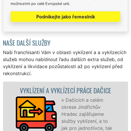
možnostmi po celé Evropské unii.
Podnikejte jako řemeslník
NAŠE DALŠÍ SLUŽBY
Naši franchisanti Vám v oblasti vyklízení a a vyklízecích
služeb mohou nabídnout řadu dalších extra služeb, od
vyklízení a likvidace pozůstalosti až po vyklizení před
rekonstrukcí.
 VYKLÍZECÍ PRÁCE DAČICE
VYKLÍZECÍ PR
v Dačicích a celém
S
okrese Jindřichův
VY
Hradec zajišťujeme
pr
služby vyklízení, a to
fr
jak pro jednotlivce, tak
le