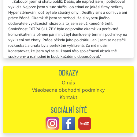
Zakoupil jsem si chatu poblíž Dačic, ale napřed jsem ji potřeboval
vyklidit. Nejprve jsem si tuto službu objednal od jakési firmy nefirmy
Hyper stěhování, což byl ale strašný omyl. Desítky sms a domluva ani
práce žádná. Okamžitě jsem se rozhodl, že si vyberu jiného
dodavatele vyklízecích služeb, a to jsem se už konečně trefil.
Společnost EXTRA SLUŽBY byla od prvního okamžiku perfektně
komunikativní a během pár minut byl domluvený termín i podmínky na
vyklizení mé chaty. Práce běžela jako po drátku, ani jsem se nestačil
rozkoukat, a chata byla perfektně vyklizená. Za mě musím
konstatovat, že jsem byl se službami této společnosti absolutně
spokojený a rozhodně je budu každému doporučovat.
Naprostá spokojenost s vyklizením chaty v Dačicích. Doporučuji
ODKAZY
tuto společnost.
O nás
Spolehliví, přesní, dochvilní a pracovití. To je přesná identifikace
Všeobecné obchodní podmínky
pracovníků společnosti EXTRA VYKLÍZENÍ. Před dvěma dny mi v
Dačicích zajišťovali vyklizení mé chalupy a pozemků okolo ní od
Kontakt
všemožného nepořádku a harampádí. Stoprocentní a spolehlivá práce,
kterou musím ocenit a pochválit. Bezpodmínečně nejlepší vyklízecí
SOCIÁLNÍ SÍTĚ
práce, které jsem prozatím zažil. Rozhodně doporučuji každému.
Děkuju vám moc za včerejší vyklízení mé chaty v Dačicích. Je
radost s vámi spolupracovat. Určitě vás ještě někdy využiju.