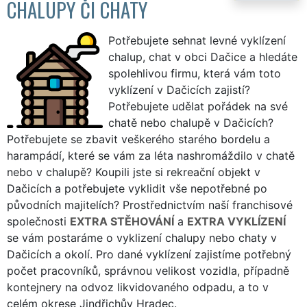
CHALUPY ČI CHATY
Potřebujete sehnat levné vyklízení
chalup, chat v obci Dačice a hledáte
spolehlivou firmu, která vám toto
vyklízení v Dačicích zajistí?
Potřebujete udělat pořádek na své
chatě nebo chalupě v Dačicích?
Potřebujete se zbavit veškerého starého bordelu a
harampádí, které se vám za léta nashromáždilo v chatě
nebo v chalupě? Koupili jste si rekreační objekt v
Dačicích a potřebujete vyklidit vše nepotřebné po
původních majitelích? Prostřednictvím naší franchisové
společnosti
EXTRA STĚHOVÁNÍ
a
EXTRA VYKLÍZENÍ
se vám postaráme o vyklizení chalupy nebo chaty v
Dačicích a okolí. Pro dané vyklízení zajistíme potřebný
počet pracovníků, správnou velikost vozidla, případně
kontejnery na odvoz likvidovaného odpadu, a to v
celém okrese Jindřichův Hradec.