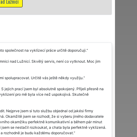
Mám zájem o vyklí
o společnost na vyklízecí práce určitě doporučuji.
mnici nad Lužnicí. Skvělý servis, není co vytknout. Moc jim
i spolupracovat. Určitě vás ještě někdy využiju.
 jejich prací jsem byl absolutně spokojený. Přijeli přesně na
vyklizení pro mě byla více než uspokojivá. Skutečně
it. Nejprve jsem si tuto službu objednal od jakési firmy
ná. Okamžitě jsem se rozhodl, že si vyberu jiného dodavatele
prvního okamžiku perfektně komunikativní a během pár minut
 jsem se nestačil rozkoukat, a chata byla perfektně vyklizená.
ý a rozhodně je budu každému doporučovat.