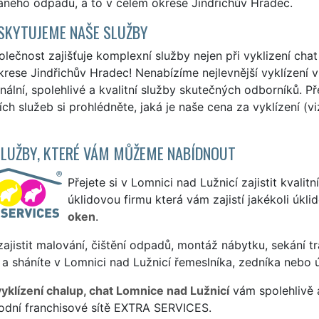
aného odpadu, a to v celém okrese Jindřichův Hradec.
SKYTUJEME NAŠE SLUŽBY
lečnost zajišťuje komplexní služby nejen při vyklizení chat
rese Jindřichův Hradec! Nenabízíme nejlevnější vyklízení v
nální, spolehlivé a kvalitní služby skutečných odborníků. P
ích služeb si prohlédněte, jaká je naše cena za vyklízení (v
SLUŽBY, KTERÉ VÁM MŮŽEME NABÍDNOUT
Přejete si v Lomnici nad Lužnicí zajistit kvalitn
úklidovou firmu která vám zajistí jakékoli úkl
oken
.
ajistit malování, čištění odpadů, montáž nábytku, sekání tr
a sháníte v Lomnici nad Lužnicí řemeslníka, zedníka nebo 
vyklízení chalup, chat Lomnice nad Lužnicí
vám spolehlivě 
odní franchisové sítě EXTRA SERVICES.