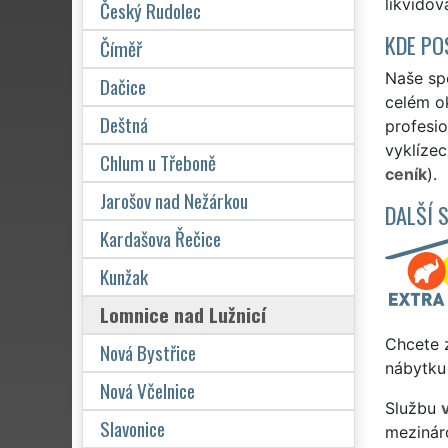
likvidov
Český Rudolec
KDE PO
Číměř
Naše spo
Dačice
celém ok
Deštná
profesio
vyklízec
Chlum u Třeboně
ceník
).
Jarošov nad Nežárkou
DALŠÍ 
Kardašova Řečice
Kunžak
Lomnice nad Lužnicí
Chcete z
Nová Bystřice
nábytku 
Nová Včelnice
Službu
Slavonice
mezinár