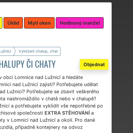
Úklid
Mytí oken
Hodinový manžel
užnicí
Vyklízení chalup, chat
CHALUPY ČI CHATY
Objednat
 v obci Lomnice nad Lužnicí a hledáte
mnici nad Lužnicí zajistí? Potřebujete udělat
ad Lužnicí? Potřebujete se zbavit veškerého
léta nashromáždilo v chatě nebo v chalupě?
užnicí a potřebujete vyklidit vše nepotřebné po
nchisové společnosti
EXTRA STĚHOVÁNÍ
a
y v Lomnici nad Lužnicí a okolí. Pro dané
ozidla, případně kontejnery na odvoz