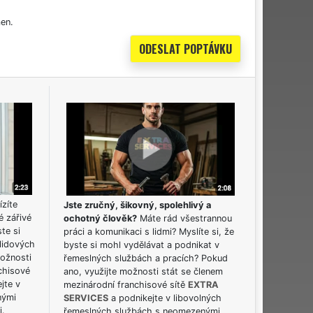
en.
ízíte
Jste zručný, šikovný, spolehlivý a
é zářivé
ochotný člověk?
Máte rád všestrannou
ste si
práci a komunikaci s lidmi? Myslíte si, že
lidových
byste si mohl vydělávat a podnikat v
možnosti
řemeslných službách a pracích? Pokud
chisové
ano, využijte možnosti stát se členem
jte v
mezinárodní franchisové sítě
EXTRA
nými
SERVICES
a podnikejte v libovolných
i.
řemeslných službách s neomezenými