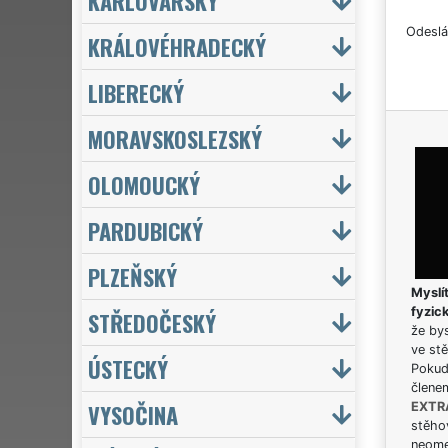
KARLOVARSKÝ
Odeslá
KRÁLOVÉHRADECKÝ
LIBERECKÝ
MORAVSKOSLEZSKÝ
OLOMOUCKÝ
PARDUBICKÝ
PLZEŇSKÝ
Myslít
fyzic
STŘEDOČESKÝ
že bys
ve stě
ÚSTECKÝ
Pokud 
člene
VYSOČINA
EXTR
stěhov
neome