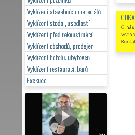
Napro
Vyklízení stavebních materiálů
ODKA
Spole
Vyklízení stodol, usedlostí
Lužnicí
O nás
ocenit a
Vyklízení před rekonstrukcí
Všeob
Konta
Vyklízení obchodů, prodejen
Vyklízení hotelů, ubytoven
Vyklízení restaurací, barů
Exekuce