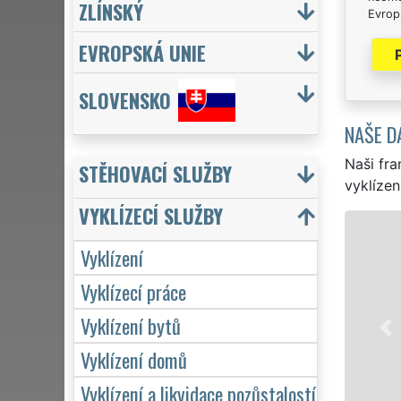
ZLÍNSKÝ
Evrops
EVROPSKÁ UNIE
SLOVENSKO
NAŠE D
Naši fra
STĚHOVACÍ SLUŽBY
vyklízen
VYKLÍZECÍ SLUŽBY
VYKLÍZENÍ A VYKL
Vyklízení
v Lomnici nad Lu
Vyklízecí práce
služby vyklízení,
Pod značkou sítě 
Vyklízení bytů
servis se záruko
hodin denně, 7 dn
Vyklízení domů
Vyklízení a likvidace pozůstalostí