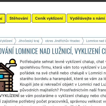
Stěhování
Ceník vyklízení
Vydělávejte s námi
ní
Vyklízení
Jihočeský kraj
okres Jindřichův Hradec
Lomnice nad L
VÁNÍ LOMNICE NAD LUŽNICÍ, VYKLIZENÍ 
Potřebujete sehnat levné vyklízení chalup, chat
spolehlivou firmu, která vám toto vyklízení v Lo
pořádek na své chatě nebo chalupě v Lomnici n
starého bordelu a harampádí, které se vám za 
Koupili jste si rekreační objekt v Lomnici nad L
původních majitelích? Prostřednictvím naší fra
VYKLÍZENÍ
se vám postaráme o vyklizení chalupy nebo chat
í zajistíme potřebný počet pracovníků, správnou velikost v