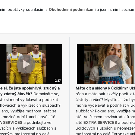
ním poptávky souhlasím s
Obchodními podmínkami
a jsem s nimi seznám
e si, že jste spolehlivý, zručný a
Máte cit a sklony k úklidům?
Ukl
ky zdatný člověk?
Domníváte se,
ráda a máte pak skvělý pocit z t
te si mohl vydělávat a podnikat
čistoty a vůně? Myslíte si, že by
hovacích a vyklízecích službách?
mohla vydělávat a podnikat v úk
ano, využijte možnosti stát se
službách? Pokud ano, využijte 
m mezinárodní franchisové sítě
stát se členem mezinárodní fran
A SERVICES
a podnikejte ve
sítě
EXTRA SERVICES
a podnike
acích a vyklízecích službách s
úklidových službách s neomeze
zenými možnostmi po celé
možnostmi po celé Evropské uni