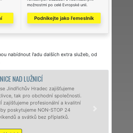
možnostmi po celé Evropské unii.
í
Podnikejte jako řemeslník
hou nabídnout řadu dalších extra služeb, od
.
VYKLÍZECÍ PRÁCE A
Společnost EXTRA VYKLÍZ
poboček levné, přesto kv
Lužnicí a okolí. Poskytu
osobám se zárukou kval
příplatků.