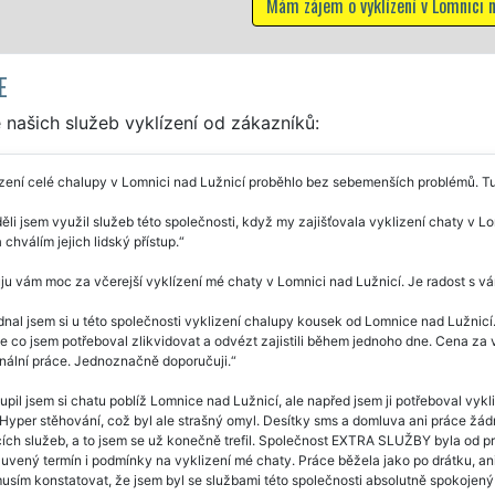
 vyklízení v Lomnici nad Lužnicí
E
našich služeb vyklízení od zákazníků:
zení celé chalupy v Lomnici nad Lužnicí proběhlo bez sebemenších problémů. Tut
ěli jsem využil služeb této společnosti, když my zajišťovala vyklizení chaty v Lo
 chválím jejich lidský přístup.
u vám moc za včerejší vyklízení mé chaty v Lomnici nad Lužnicí. Je radost s vám
nal jsem si u této společnosti vyklizení chalupy kousek od Lomnice nad Lužnicí. S
e co jsem potřeboval zlikvidovat a odvézt zajistili během jednoho dne. Cena za 
nální práce. Jednoznačně doporučuji.
pil jsem si chatu poblíž Lomnice nad Lužnicí, ale napřed jsem ji potřeboval vyklid
Hyper stěhování, což byl ale strašný omyl. Desítky sms a domluva ani práce žád
cích služeb, a to jsem se už konečně trefil. Společnost EXTRA SLUŽBY byla od 
uvený termín i podmínky na vyklizení mé chaty. Práce běžela jako po drátku, ani
usím konstatovat, že jsem byl se službami této společnosti absolutně spokojen