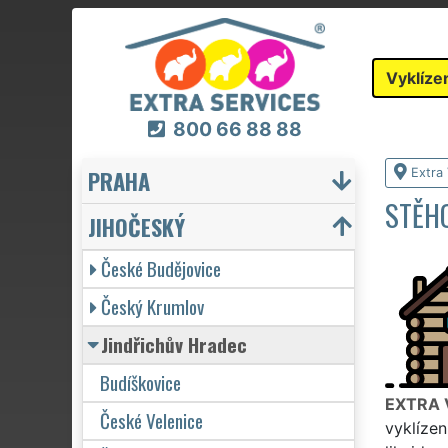
Vyklíze
800 66 88 88
PRAHA
Extra 
STĚHO
JIHOČESKÝ
České Budějovice
Český Krumlov
Jindřichův Hradec
Budíškovice
EXTRA 
České Velenice
vyklízen