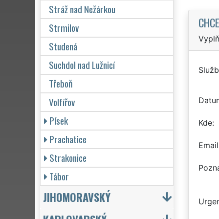
Stráž nad Nežárkou
CHCE
Strmilov
Vyplň
Studená
Suchdol nad Lužnicí
Služb
Třeboň
Volfířov
Datu
Písek
Kde
Prachatice
Email
Strakonice
Pozn
Tábor
JIHOMORAVSKÝ
Urgen