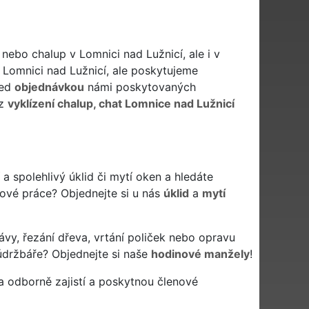
 nebo chalup v Lomnici nad Lužnicí, ale i v
 Lomnici nad Lužnicí, ale poskytujeme
řed
objednávkou
námi poskytovaných
iz
vyklízení chalup, chat Lomnice nad Lužnicí
í a spolehlivý úklid či mytí oken a hledáte
idové práce? Objednejte si u nás
úklid
a
mytí
ávy, řezání dřeva, vrtání poliček nebo opravu
údržbáře? Objednejte si naše
hodinové manžely
!
a odborně zajistí a poskytnou členové