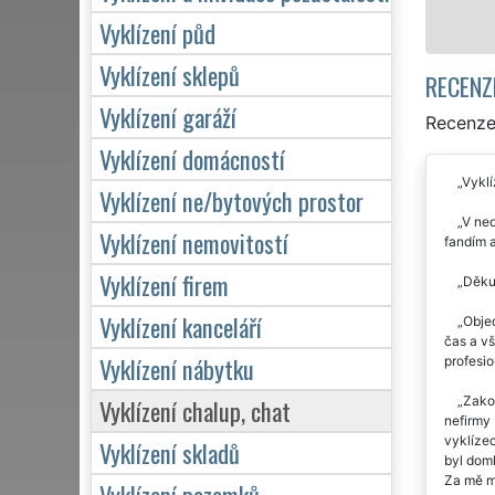
Mám zájem o
Vyklízení půd
Vyklízení sklepů
RECENZ
Vyklízení garáží
Recenze 
Vyklízení domácností
Vyklí
Vyklízení ne/bytových prostor
V ned
Vyklízení nemovitostí
fandím a
Vyklízení firem
Děkuj
Vyklízení kanceláří
Objed
čas a vš
Vyklízení nábytku
profesio
Zakou
Vyklízení chalup, chat
nefirmy 
vyklíze
Vyklízení skladů
byl doml
Za mě m
Vyklízení pozemků