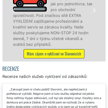
jak pro jednotlivce, tak
ve Slavonicích 
pro obchodní
službu jak fyzi
 Pod značkou sítě EXTRA
osobám se záru
jišťujeme profesionální a
práce, a to NON
is se zárukou kvality. Naše
ytujeme NON-STOP 24 hodin
Mám zájem o v
 v týdnu včetně víkendů a
íplatků.
jem o vyklízení ve Slavonicích
RECENZE
Recenze našich služeb vyklízení od zákazníků:
Zakoupil jsem si chatu poblíž Slavonic, ale napřed jsem ji
potřeboval vyklidit. Nejprve jsem si tuto službu objednal od jakési
firmy nefirmy Hyper stěhování, což byl ale strašný omyl. Desítky sms a
domluva ani práce žádná. Okamžitě jsem se rozhodl, že si vyberu
jiného dodavatele vyklízecích služeb, a to jsem se už konečně trefil.