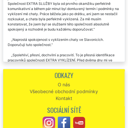
Společnost EXTRA SLUŽBY byla od prvního okamžiku perfektně
komunikativní a během pár minut byl domluvený termín i podmínky na
vyklizení mé chaty. Práce běžela jako po drátku, ani jsem se nestačil
rozkoukat, a chata byla perfektně vyklizená. Za mě musím
konstatovat, že jsem byl se službami této společnosti absolutně
spokojený a rozhodně je budu každému doporučovat.
Naprostá spokojenost s vyklizením chaty ve Slavonicích.
Doporučuji tuto společnost.
Spolehliví, přesní, dochvilní a pracovití. To je přesná identifikace
pracovníků společnosti EXTRA VYKLÍZENÍ. Před dvěma dny mi ve
Slavonicích zajišťovali vyklizení mé chalupy a pozemků okolo ní od
všemožného nepořádku a harampádí. Stoprocentní a spolehlivá práce,
ODKAZY
kterou musím ocenit a pochválit. Bezpodmínečně nejlepší vyklízecí
práce, které jsem prozatím zažil. Rozhodně doporučuji každému.
O nás
Všeobecné obchodní podmínky
Vyklízení celé chalupy ve Slavonicích proběhlo bez sebemenších
problémů. Tuto společnost na vyklízecí práce určitě doporučuji.
Kontakt
Objednal jsem si u této společnosti vyklizení chalupy kousek od
SOCIÁLNÍ SÍTĚ
Slavonic. S jejich prací jsem byl absolutně spokojený. Přijeli přesně na
čas a vše co jsem potřeboval zlikvidovat a odvézt zajistili během
jednoho dne. Cena za vyklizení pro mě byla více než uspokojivá.
Skutečně profesionální práce. Jednoznačně doporučuji.