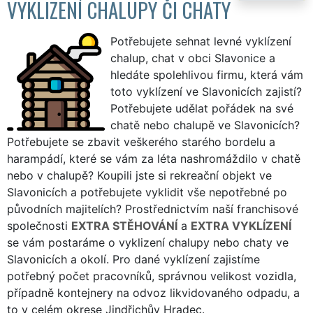
VYKLIZENÍ CHALUPY ČI CHATY
Potřebujete sehnat levné vyklízení
chalup, chat v obci Slavonice a
hledáte spolehlivou firmu, která vám
toto vyklízení ve Slavonicích zajistí?
Potřebujete udělat pořádek na své
chatě nebo chalupě ve Slavonicích?
Potřebujete se zbavit veškerého starého bordelu a
harampádí, které se vám za léta nashromáždilo v chatě
nebo v chalupě? Koupili jste si rekreační objekt ve
Slavonicích a potřebujete vyklidit vše nepotřebné po
původních majitelích? Prostřednictvím naší franchisové
společnosti
EXTRA STĚHOVÁNÍ
a
EXTRA VYKLÍZENÍ
se vám postaráme o vyklizení chalupy nebo chaty ve
Slavonicích a okolí. Pro dané vyklízení zajistíme
potřebný počet pracovníků, správnou velikost vozidla,
případně kontejnery na odvoz likvidovaného odpadu, a
to v celém okrese Jindřichův Hradec.