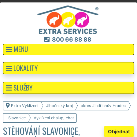
800 66 88 88
MENU
LOKALITY
SLUŽBY
Extra Vyklízení
Jihočeský kraj
okres Jindřichův Hradec
Slavonice
Vyklízení chalup, chat
STĚHOVÁNÍ SLAVONICE,
Objednat