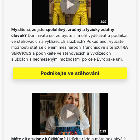
Myslíte si, že jste spolehlivý, zručný a fyzicky zdatný
člověk?
Domníváte se, že byste si mohl vydělávat a podnikat
ve stěhovacích a vyklízecích službách? Pokud ano, využijte
možnosti stát se členem mezinárodní franchisové sítě
EXTRA
SERVICES
a podnikejte ve stěhovacích a vyklízecích
službách s neomezenými možnostmi po celé Evropské unii.
Podnikejte ve stěhování
Máte cit a sklony k úklidům?
Uklízíte ráda a máte pak skvělý