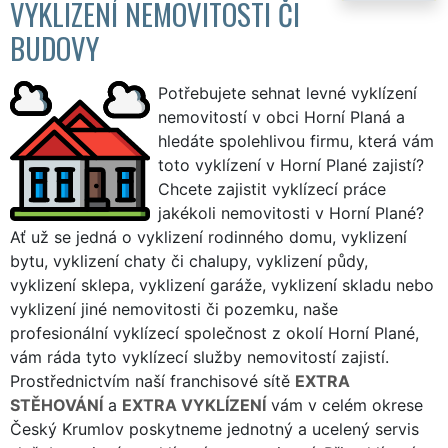
VYKLIZENÍ NEMOVITOSTI ČI
BUDOVY
Potřebujete sehnat levné vyklízení
nemovitostí v obci Horní Planá a
hledáte spolehlivou firmu, která vám
toto vyklízení v Horní Plané zajistí?
Chcete zajistit vyklízecí práce
jakékoli nemovitosti v Horní Plané?
Ať už se jedná o vyklizení rodinného domu, vyklizení
bytu, vyklizení chaty či chalupy, vyklizení půdy,
vyklizení sklepa, vyklizení garáže, vyklizení skladu nebo
vyklizení jiné nemovitosti či pozemku, naše
profesionální vyklízecí společnost z okolí Horní Plané,
vám ráda tyto vyklízecí služby nemovitostí zajistí.
Prostřednictvím naší franchisové sítě
EXTRA
STĚHOVÁNÍ
a
EXTRA VYKLÍZENÍ
vám v celém okrese
Český Krumlov poskytneme jednotný a ucelený servis