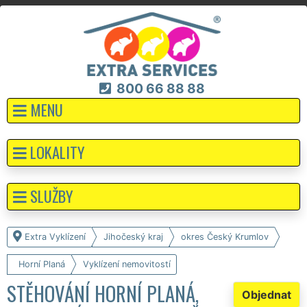
800 66 88 88
MENU
LOKALITY
SLUŽBY
Extra Vyklízení
Jihočeský kraj
okres Český Krumlov
Horní Planá
Vyklízení nemovitostí
STĚHOVÁNÍ HORNÍ PLANÁ,
Objednat