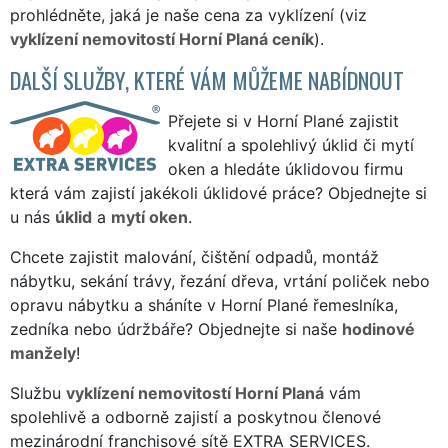
prohlédněte, jaká je naše cena za vyklízení (viz
vyklízení nemovitostí Horní Planá ceník
).
DALŠÍ SLUŽBY, KTERÉ VÁM MŮŽEME NABÍDNOUT
Přejete si v Horní Plané zajistit
kvalitní a spolehlivý úklid či mytí
oken a hledáte úklidovou firmu
která vám zajistí jakékoli úklidové práce? Objednejte si
u nás
úklid
a
mytí oken
.
Chcete zajistit malování, čištění odpadů, montáž
nábytku, sekání trávy, řezání dřeva, vrtání poliček nebo
opravu nábytku a sháníte v Horní Plané řemeslníka,
zedníka nebo údržbáře? Objednejte si naše
hodinové
manžely
!
Službu
vyklízení nemovitostí Horní Planá
vám
spolehlivě a odborně zajistí a poskytnou členové
mezinárodní franchisové sítě EXTRA SERVICES.