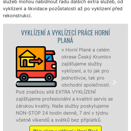
služeb mohou nabídnout řadu dalších extra služeb, od
vyklízení a likvidace pozůstalosti až po vyklizení před
rekonstrukcí.
ENÍ A VYKLÍZECÍ PRÁCE HORNÍ
VYKLÍZE
PLANÁ
v Horní Plané a celém
okrese Český Krumlov
zajišťujeme služby
vyklízení, a to jak pro
jednotlivce, tak pro
obchodní společnosti.
ou sítě EXTRA VYKLÍZENÍ
v Horní Plané
 profesionální a kvalitní servis se
službu jak f
ality. Naše služby poskytujeme
osobám se zá
24 hodin denně, 7 dní v týdnu
práce, a to 
endů a svátků bez příplatků.
Mám zájem