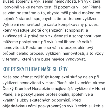
služeb spojený s vyklízením nemovitostí. Při vyklízení
libovolně velké nemovitosti či pozemku v Horní Plané
se vám postaráme o to, abyste měli pokud možno co
nejméně starostí spojených s tímto druhem vyklízení.
Vyklízení nemovitostí je často komplikovaný proces,
který vyžaduje určité organizační schopnosti a
zkušenosti. A právě tyto zkušenosti a schopnosti vám
můžeme poskytnout při vyklízení libovolně velké
nemovitosti. Postaráme se vám o bezproblémový
průběh celého procesu vyklízení nemovitosti, a to vždy
v termínu, které vám bude nejvíce vyhovovat.
KDE POSKYTUJEME NAŠE SLUŽBY
Naše společnost zajišťuje komplexní služby nejen při
vyklizení nemovitostí v Horní Plané, ale i v celém okrese
Český Krumlov! Nenabízíme nejlevnější vyklízení v Horní
Plané, ale poskytujeme profesionální, spolehlivé a
kvalitní služby skutečných odborníků. Před
objednávkou
námi poskytovaných vyklízecích služeb si