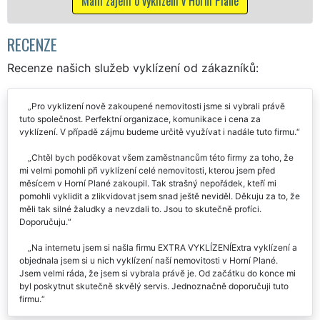
 zájem o vyklízení v Horní Plané
RECENZE
Recenze našich služeb vyklízení od zákazníků:
Pro vyklizení nově zakoupené nemovitosti jsme si vybrali právě
tuto společnost. Perfektní organizace, komunikace i cena za
vyklízení. V případě zájmu budeme určitě využívat i nadále tuto firmu.
Chtěl bych poděkovat všem zaměstnancům této firmy za toho, že
mi velmi pomohli při vyklízení celé nemovitosti, kterou jsem před
měsícem v Horní Plané zakoupil. Tak strašný nepořádek, kteří mi
pomohli vyklidit a zlikvidovat jsem snad ještě neviděl. Děkuju za to, že
měli tak silné žaludky a nevzdali to. Jsou to skutečně profíci.
Doporučuju.
Na internetu jsem si našla firmu EXTRA VYKLÍZENÍExtra vyklízení a
objednala jsem si u nich vyklízení naší nemovitosti v Horní Plané.
Jsem velmi ráda, že jsem si vybrala právě je. Od začátku do konce mi
byl poskytnut skutečně skvělý servis. Jednoznačně doporučuji tuto
firmu.