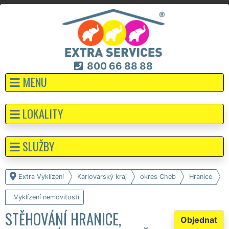
800 66 88 88
MENU
LOKALITY
SLUŽBY
Extra Vyklízení
Karlovarský kraj
okres Cheb
Hranice
Vyklízení nemovitostí
STĚHOVÁNÍ HRANICE,
Objednat