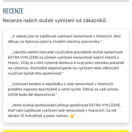
RECENZE
Recenze našich služeb vyklízení od zákazníků:
V sobotu jste mi zajišťovali vyklízení nemovitosti v Hranicích. Moc
děkuju za fajnovou prací a chválím všechny pracovníky.
Jakožto realitní kancelář využíváme pravidelně služeb společnosti
EXTRA VYKLÍZENÍ za účelem vyklízení nemovitostí našich klientů z
Hranic. Vždy je s nimi výborná domluva a svoji práci odvedou pokaždé
na výbornou. Rozhodně doporučujeme na vyklízení nebo stěhování
využívat služeb této společnosti.
Vyklizení bordelu a nepořádku z celé nemovitosti v Hranicích
proběhlo naprosto bezchybně a velmi rychle. Děkuji za vaši ochotu.
Určitě budu dál doporučovat.
Velmi oceňuji profesionální přístup společnosti EXTRA VYKLÍZENÍ,
kteří nám zajišťovali vyklízení naší nemovitosti v Hranicích. Za mě
dávám 10 hvězdiček a palec nahoru. 👍
Na internetu jsem si našla firmu EXTRA VYKLÍZENÍExtra vyklízení a
objednala jsem si u nich vyklízení naší nemovitosti v Hranicích. Jsem