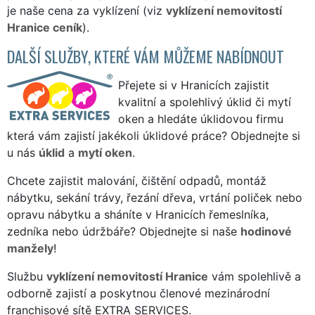
je naše cena za vyklízení (viz
vyklízení nemovitostí
Hranice ceník
).
DALŠÍ SLUŽBY, KTERÉ VÁM MŮŽEME NABÍDNOUT
Přejete si v Hranicích zajistit
kvalitní a spolehlivý úklid či mytí
oken a hledáte úklidovou firmu
která vám zajistí jakékoli úklidové práce? Objednejte si
u nás
úklid
a
mytí oken
.
Chcete zajistit malování, čištění odpadů, montáž
nábytku, sekání trávy, řezání dřeva, vrtání poliček nebo
opravu nábytku a sháníte v Hranicích řemeslníka,
zedníka nebo údržbáře? Objednejte si naše
hodinové
manžely
!
Službu
vyklízení nemovitostí Hranice
vám spolehlivě a
odborně zajistí a poskytnou členové mezinárodní
franchisové sítě EXTRA SERVICES.