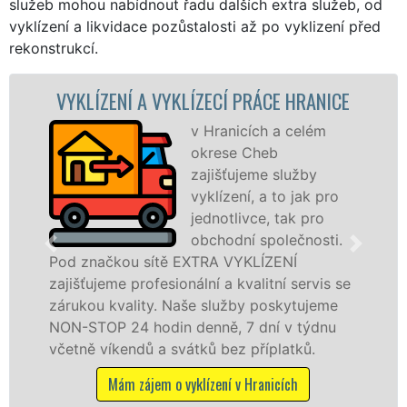
služeb mohou nabídnout řadu dalších extra služeb, od
vyklízení a likvidace pozůstalosti až po vyklizení před
rekonstrukcí.
 A VYKLÍZECÍ PRÁCE HRANICE
VYKLÍZECÍ 
v Hranicích a celém
okrese Cheb
zajišťujeme služby
vyklízení, a to jak pro
jednotlivce, tak pro
obchodní společnosti.
 sítě EXTRA VYKLÍZENÍ
v Hranicích a o
rofesionální a kvalitní servis se
jak fyzickým, 
ity. Naše služby poskytujeme
zárukou kvalit
 hodin denně, 7 dní v týdnu
STOP bez dalšíc
dů a svátků bez příplatků.
Mám zájem o
ájem o vyklízení v Hranicích