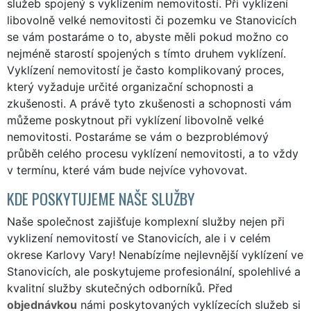
služeb spojený s vyklízením nemovitostí. Při vyklízení
libovolně velké nemovitosti či pozemku ve Stanovicích
se vám postaráme o to, abyste měli pokud možno co
nejméně starostí spojených s tímto druhem vyklízení.
Vyklízení nemovitostí je často komplikovaný proces,
který vyžaduje určité organizační schopnosti a
zkušenosti. A právě tyto zkušenosti a schopnosti vám
můžeme poskytnout při vyklízení libovolně velké
nemovitosti. Postaráme se vám o bezproblémový
průběh celého procesu vyklízení nemovitosti, a to vždy
v termínu, které vám bude nejvíce vyhovovat.
KDE POSKYTUJEME NAŠE SLUŽBY
Naše společnost zajišťuje komplexní služby nejen při
vyklizení nemovitostí ve Stanovicích, ale i v celém
okrese Karlovy Vary! Nenabízíme nejlevnější vyklízení ve
Stanovicích, ale poskytujeme profesionální, spolehlivé a
kvalitní služby skutečných odborníků. Před
objednávkou
námi poskytovaných vyklízecích služeb si