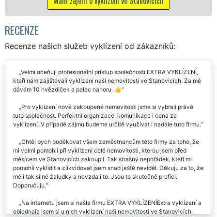
jem o vyklízení ve Stanovicích
RECENZE
Recenze našich služeb vyklízení od zákazníků:
Velmi oceňuji profesionální přístup společnosti EXTRA VYKLÍZENÍ,
kteří nám zajišťovali vyklízení naší nemovitosti ve Stanovicích. Za mě
dávám 10 hvězdiček a palec nahoru. 👍
Pro vyklizení nově zakoupené nemovitosti jsme si vybrali právě
tuto společnost. Perfektní organizace, komunikace i cena za
vyklízení. V případě zájmu budeme určitě využívat i nadále tuto firmu.
Chtěl bych poděkovat všem zaměstnancům této firmy za toho, že
mi velmi pomohli při vyklízení celé nemovitosti, kterou jsem před
měsícem ve Stanovicích zakoupil. Tak strašný nepořádek, kteří mi
pomohli vyklidit a zlikvidovat jsem snad ještě neviděl. Děkuju za to, že
měli tak silné žaludky a nevzdali to. Jsou to skutečně profíci.
Doporučuju.
Na internetu jsem si našla firmu EXTRA VYKLÍZENÍExtra vyklízení a
objednala jsem si u nich vyklízení naší nemovitosti ve Stanovicích.