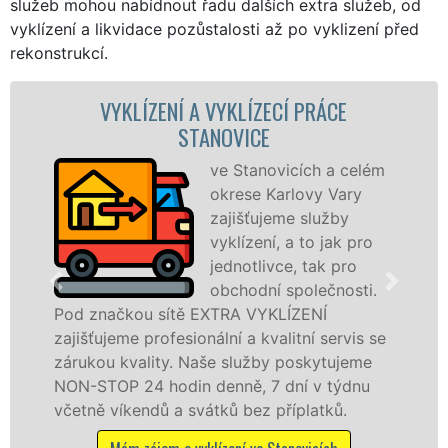
služeb mohou nabídnout řadu dalších extra služeb, od
vyklízení a likvidace pozůstalosti až po vyklizení před
rekonstrukcí.
ZENÍ A VYKLÍZECÍ PRÁCE
VYKLÍZECÍ P
STANOVICE
ve Stanovicích a celém
okrese Karlovy Vary
zajišťujeme služby
vyklízení, a to jak pro
jednotlivce, tak pro
ve Stanovicích 
obchodní společnosti.
službu jak fyzi
 sítě EXTRA VYKLÍZENÍ
osobám se záru
rofesionální a kvalitní servis se
práce, a to NON
ity. Naše služby poskytujeme
 hodin denně, 7 dní v týdnu
Mám zájem o v
dů a svátků bez příplatků.