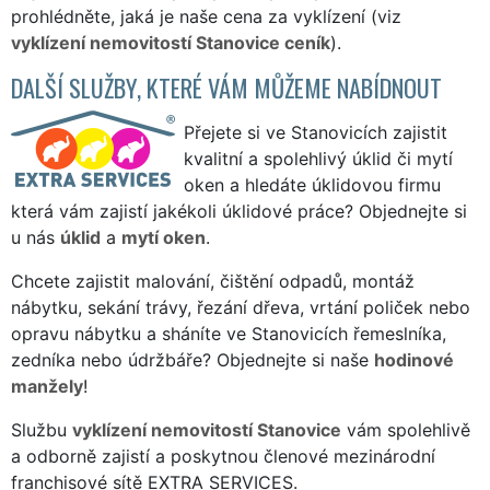
prohlédněte, jaká je naše cena za vyklízení (viz
vyklízení nemovitostí Stanovice ceník
).
DALŠÍ SLUŽBY, KTERÉ VÁM MŮŽEME NABÍDNOUT
Přejete si ve Stanovicích zajistit
kvalitní a spolehlivý úklid či mytí
oken a hledáte úklidovou firmu
která vám zajistí jakékoli úklidové práce? Objednejte si
u nás
úklid
a
mytí oken
.
Chcete zajistit malování, čištění odpadů, montáž
nábytku, sekání trávy, řezání dřeva, vrtání poliček nebo
opravu nábytku a sháníte ve Stanovicích řemeslníka,
zedníka nebo údržbáře? Objednejte si naše
hodinové
manžely
!
Službu
vyklízení nemovitostí Stanovice
vám spolehlivě
a odborně zajistí a poskytnou členové mezinárodní
franchisové sítě EXTRA SERVICES.