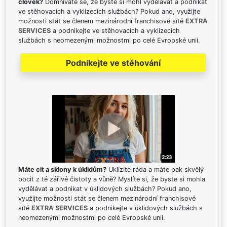
člověk?
Domníváte se, že byste si mohl vydělávat a podnikat
ve stěhovacích a vyklízecích službách? Pokud ano, využijte
možnosti stát se členem mezinárodní franchisové sítě
EXTRA
SERVICES
a podnikejte ve stěhovacích a vyklízecích
službách s neomezenými možnostmi po celé Evropské unii.
Podnikejte ve stěhování
Máte cit a sklony k úklidům?
Uklízíte ráda a máte pak skvělý
pocit z té zářivé čistoty a vůně? Myslíte si, že byste si mohla
vydělávat a podnikat v úklidových službách? Pokud ano,
využijte možnosti stát se členem mezinárodní franchisové
sítě
EXTRA SERVICES
a podnikejte v úklidových službách s
neomezenými možnostmi po celé Evropské unii.