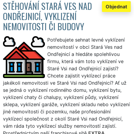
STĚHOVÁNÍ STARÁ VES NAD
Objednat
ONDŘEJNICÍ, VYKLIZENÍ
NEMOVITOSTI ČI BUDOVY
Potřebujete sehnat levné vyklízení
nemovitostí v obci Stará Ves nad
Ondřejnicí a hledáte spolehlivou
firmu, která vám toto vyklízení ve
Staré Vsi nad Ondřejnicí zajistí?
Chcete zajistit vyklízecí práce
jakékoli nemovitosti ve Staré Vsi nad Ondřejnicí? Ať už
se jedná o vyklizení rodinného domu, vyklizení bytu,
vyklizení chaty či chalupy, vyklizení půdy, vyklizení
sklepa, vyklizení garáže, vyklizení skladu nebo vyklizení
jiné nemovitosti či pozemku, naše profesionální
vyklízecí společnost z okolí Staré Vsi nad Ondřejnicí,
vám ráda tyto vyklízecí služby nemovitostí zajistí.
Prostřednictvím naší franchisové sítě
EXTRA