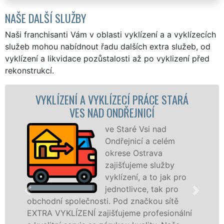
NAŠE DALŠÍ SLUŽBY
Naši franchisanti Vám v oblasti vyklízení a a vyklízecích
služeb mohou nabídnout řadu dalších extra služeb, od
vyklízení a likvidace pozůstalosti až po vyklizení před
rekonstrukcí.
RÁCE STARÁ
VYKLÍZECÍ PRÁCE A SLUŽBY S
CÍ
NAD ONDŘEJNICÍ
si nad
Společnost EXTR
 a celém
VYKLÍZENÍ zajištu
rava
prostřednictvím
e služby
franchisových po
a to jak pro
levné, přesto kvali
, tak pro
profesionální vykl
čkou sítě
ve Staré Vsi nad Ondřejnicí a okolí
rofesionální
Poskytujeme tuto službu jak fyzic