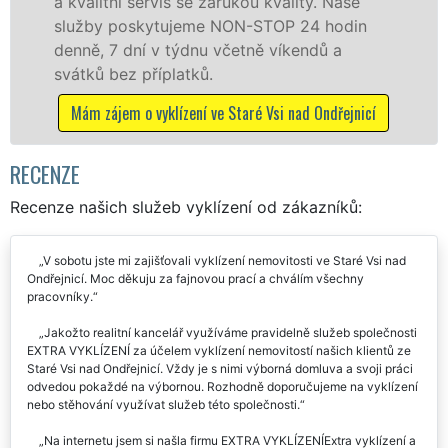
lity. Naše
právnickým osobám se zárukou kv
 24 hodin
odvedené práce, a to NON-STOP 
kendů a
dalších příplatků.
Mám zájem o vyklízecí práce ve Staré
nad Ondřejnicí
Ondřejnicí
RECENZE
Recenze našich služeb vyklízení od zákazníků:
V sobotu jste mi zajišťovali vyklízení nemovitosti ve Staré Vsi nad
Ondřejnicí. Moc děkuju za fajnovou prací a chválím všechny
pracovníky.
Jakožto realitní kancelář využíváme pravidelně služeb společnosti
EXTRA VYKLÍZENÍ za účelem vyklízení nemovitostí našich klientů ze
Staré Vsi nad Ondřejnicí. Vždy je s nimi výborná domluva a svoji práci
odvedou pokaždé na výbornou. Rozhodně doporučujeme na vyklízení
nebo stěhování využívat služeb této společnosti.
Na internetu jsem si našla firmu EXTRA VYKLÍZENÍExtra vyklízení a