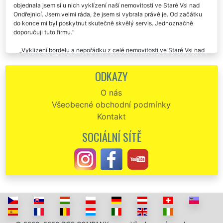
objednala jsem si u nich vyklízení naší nemovitosti ve Staré Vsi nad
Ondřejnicí. Jsem velmi ráda, že jsem si vybrala právě je. Od začátku
do konce mi byl poskytnut skutečně skvělý servis. Jednoznačně
doporučuji tuto firmu.
Vyklizení bordelu a nepořádku z celé nemovitosti ve Staré Vsi nad
Ondřejnicí proběhlo naprosto bezchybně a velmi rychle. Děkuji za vaši
ochotu. Určitě budu dál doporučovat.
ODKAZY
Velmi oceňuji profesionální přístup společnosti EXTRA VYKLÍZENÍ,
O nás
kteří nám zajišťovali vyklízení naší nemovitosti ve Staré Vsi nad
Všeobecné obchodní podmínky
Ondřejnicí. Za mě dávám 10 hvězdiček a palec nahoru. 👍
Kontakt
Pro vyklizení nově zakoupené nemovitosti jsme si vybrali právě
tuto společnost. Perfektní organizace, komunikace i cena za
SOCIÁLNÍ SÍTĚ
vyklízení. V případě zájmu budeme určitě využívat i nadále tuto firmu.
Chtěl bych poděkovat všem zaměstnancům této firmy za toho, že
mi velmi pomohli při vyklízení celé nemovitosti, kterou jsem před
měsícem ve Staré Vsi nad Ondřejnicí zakoupil. Tak strašný nepořádek,
kteří mi pomohli vyklidit a zlikvidovat jsem snad ještě neviděl. Děkuju
za to, že měli tak silné žaludky a nevzdali to. Jsou to skutečně profíci.
Doporučuju.