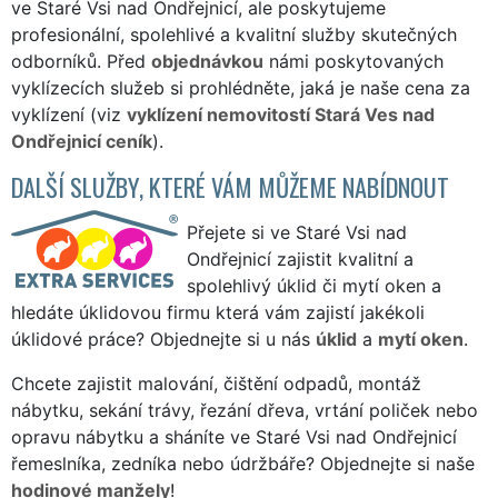
ve Staré Vsi nad Ondřejnicí, ale poskytujeme
profesionální, spolehlivé a kvalitní služby skutečných
odborníků. Před
objednávkou
námi poskytovaných
vyklízecích služeb si prohlédněte, jaká je naše cena za
vyklízení (viz
vyklízení nemovitostí Stará Ves nad
Ondřejnicí ceník
).
DALŠÍ SLUŽBY, KTERÉ VÁM MŮŽEME NABÍDNOUT
Přejete si ve Staré Vsi nad
Ondřejnicí zajistit kvalitní a
spolehlivý úklid či mytí oken a
hledáte úklidovou firmu která vám zajistí jakékoli
úklidové práce? Objednejte si u nás
úklid
a
mytí oken
.
Chcete zajistit malování, čištění odpadů, montáž
nábytku, sekání trávy, řezání dřeva, vrtání poliček nebo
opravu nábytku a sháníte ve Staré Vsi nad Ondřejnicí
řemeslníka, zedníka nebo údržbáře? Objednejte si naše
hodinové manžely
!