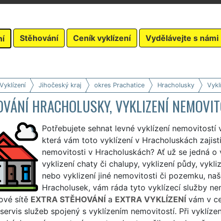
Stěhování
Ceník vyklízení
Vydělávejte s námi
ní
Vyklízení
Jihočeský kraj
okres Prachatice
Hracholusky
Vykl
VÁNÍ HRACHOLUSKY, VYKLIZENÍ NEMOVIT
Potřebujete sehnat levné vyklízení nemovitostí 
která vám toto vyklízení v Hracholuskách zajistí
nemovitosti v Hracholuskách? Ať už se jedná o 
vyklizení chaty či chalupy, vyklizení půdy, vykli
nebo vyklizení jiné nemovitosti či pozemku, naše
Hracholusek, vám ráda tyto vyklízecí služby nemo
ové sítě
EXTRA STĚHOVÁNÍ
a
EXTRA VYKLÍZENÍ
vám v ce
servis služeb spojený s vyklízením nemovitostí. Při vyklíze