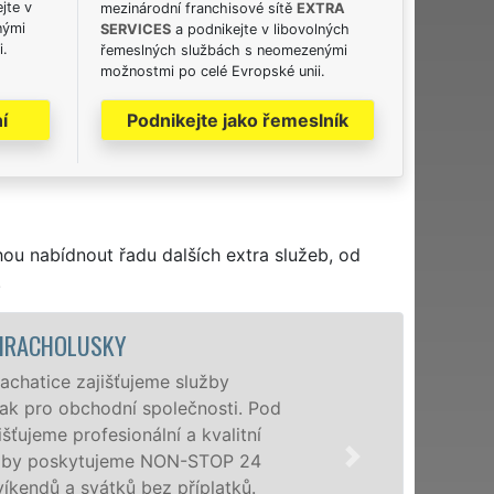
jte v
mezinárodní franchisové sítě
EXTRA
nými
SERVICES
a podnikejte v libovolných
i.
řemeslných službách s neomezenými
možnostmi po celé Evropské unii.
í
Podnikejte jako řemeslník
hou nabídnout řadu dalších extra služeb, od
.
VYKLÍZ
Společnost EX
Pod
poboček levné,
Hracholuskách 
právnickým os
bez dalších př