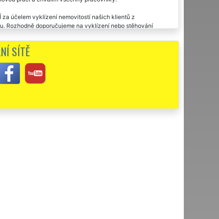
za účelem vyklízení nemovitostí našich klientů z
ou. Rozhodně doporučujeme na vyklízení nebo stěhování
NÍ SÍTĚ
bezchybně a velmi rychle. Děkuji za vaši ochotu. Určitě budu