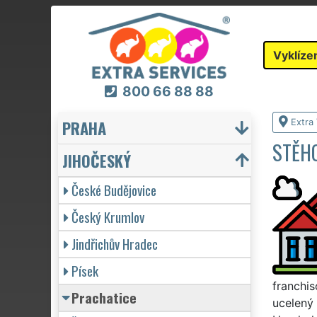
Vyklíze
800 66 88 88
PRAHA
Extra 
STĚHO
JIHOČESKÝ
České Budějovice
Český Krumlov
Jindřichův Hradec
Písek
franchis
Prachatice
ucelený 