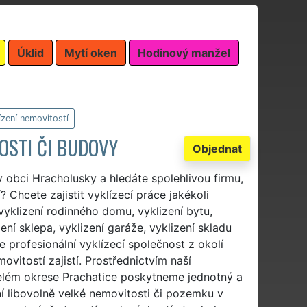
Úklid
Mytí oken
Hodinový manžel
ízení nemovitostí
OSTI ČI BUDOVY
Objednat
v obci Hracholusky a hledáte spolehlivou firmu,
? Chcete zajistit vyklízecí práce jakékoli
vyklizení rodinného domu, vyklizení bytu,
zení sklepa, vyklizení garáže, vyklizení skladu
 profesionální vyklízecí společnost z okolí
vitostí zajistí. Prostřednictvím naší
lém okrese Prachatice poskytneme jednotný a
ní libovolně velké nemovitosti či pozemku v