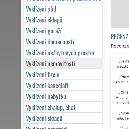
Vyklízení půd
Vyklízení sklepů
Vyklízení garáží
RECENZ
Vyklízení domácností
Recenze 
Vyklízení ne/bytových prostor
Vyklízení nemovitostí
Velmi
hvězdič
Vyklízení firem
Pro v
zájmu bu
Vyklízení kanceláří
Chtěl
Vyklízení nábytku
Hracholu
a nevzda
Vyklízení chalup, chat
Na in
Vyklízení skladů
ráda, že
Vyklízení pozemků
V sob