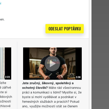
i
en.
ízíte
Jste zručný, šikovný, spolehlivý a
é zářivé
ochotný člověk?
Máte rád všestrannou
ste si
práci a komunikaci s lidmi? Myslíte si, že
lidových
byste si mohl vydělávat a podnikat v
možnosti
řemeslných službách a pracích? Pokud
chisové
ano, využijte možnosti stát se členem