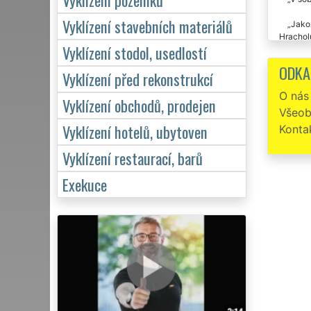
Vyklízení stavebních materiálů
Jakož
Hrachol
Vyklízení stodol, usedlostí
využívat
ODKA
Vyklízení před rekonstrukcí
Vykli
dál dop
O nás
Vyklízení obchodů, prodejen
Všeob
Vyklízení hotelů, ubytoven
Konta
Vyklízení restaurací, barů
Exekuce