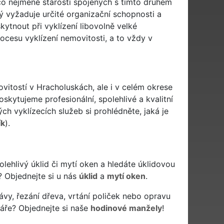
o nejméně starostí spojených s tímto druhem
rý vyžaduje určité organizační schopnosti a
tnout při vyklízení libovolně velké
cesu vyklízení nemovitosti, a to vždy v
ovitostí v Hracholuskách, ale i v celém okrese
skytujeme profesionální, spolehlivé a kvalitní
h vyklízecích služeb si prohlédněte, jaká je
ík
).
polehlivý úklid či mytí oken a hledáte úklidovou
? Objednejte si u nás
úklid
a
mytí oken
.
ávy, řezání dřeva, vrtání poliček nebo opravu
áře? Objednejte si naše
hodinové manžely
!