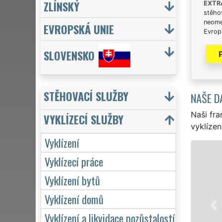
ZLÍNSKÝ
EXTR
stěhov
neome
EVROPSKÁ UNIE
Evrops
SLOVENSKO
STĚHOVACÍ SLUŽBY
NAŠE D
Naši fra
VYKLÍZECÍ SLUŽBY
vyklízen
Vyklízení
VYKLÍ
Vyklízecí práce
v Hrach
Vyklízení bytů
vyklíze
značkou
Vyklízení domů
servis 
Vyklízení a likvidace pozůstalostí
hodin d