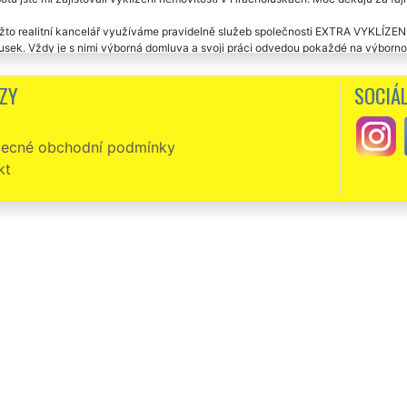
to realitní kancelář využíváme pravidelně služeb společnosti EXTRA VYKLÍZENÍ 
usek. Vždy je s nimi výborná domluva a svoji práci odvedou pokaždé na výborn
 služeb této společnosti.
ZY
SOCIÁL
zení bordelu a nepořádku z celé nemovitosti v Hracholuskách proběhlo naprosto 
oručovat.
ecné obchodní podmínky
kt