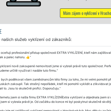
Mám zájem o vyklízení v Hracholuskách
E
našich služeb vyklízení od zákazníků:
 oceňuji profesionální přístup společnosti EXTRA VYKLÍZENÍ, kteří nám zajišťov
ek a palec nahoru. 👍
yklizení nově zakoupené nemovitosti jsme si vybrali právě tuto společnost. Perf
deme určitě využívat i nadále tuto firmu.
 bych poděkovat všem zaměstnancům této firmy za toho, že mi velmi pomohli při
skách zakoupil. Tak strašný nepořádek, kteří mi pomohli vyklidit a zlikvidovat js
li to. Jsou to skutečně profíci. Doporučuju.
ternetu jsem si našla firmu EXTRA VYKLÍZENÍExtra vyklízení a objednala jsem si 
 jsem si vybrala právě je. Od začátku do konce mi byl poskytnut skutečně skvělý
otu jste mi zajišťovali vyklízení nemovitosti v Hracholuskách. Moc děkuju za fa