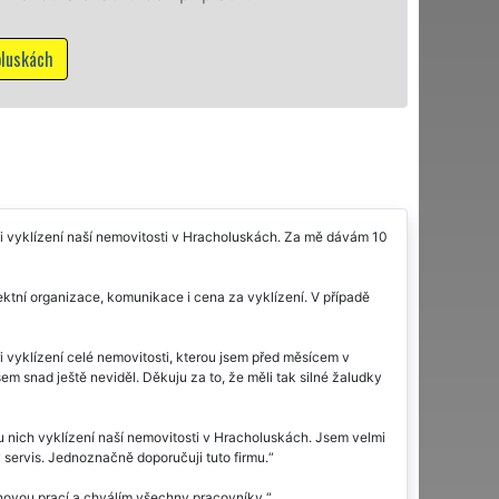
Mám
ali vyklízení naší nemovitosti v Hracholuskách. Za mě dávám 10
ektní organizace, komunikace i cena za vyklízení. V případě
 vyklízení celé nemovitosti, kterou jsem před měsícem v
em snad ještě neviděl. Děkuju za to, že měli tak silné žaludky
u nich vyklízení naší nemovitosti v Hracholuskách. Jsem velmi
 servis. Jednoznačně doporučuji tuto firmu.
jnovou prací a chválím všechny pracovníky.