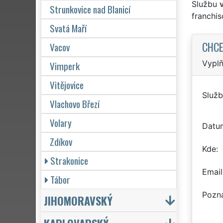
Službu
Strunkovice nad Blanicí
franchi
Svatá Maří
CHCE
Vacov
Vyplň
Vimperk
Vitějovice
Služb
Vlachovo Březí
Volary
Datu
Zdíkov
Kde
Strakonice
Email
Tábor
Pozn
JIHOMORAVSKÝ