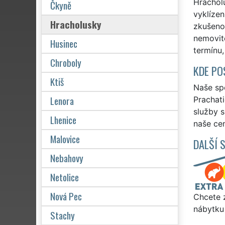
Hrachol
Čkyně
vyklízen
Hracholusky
zkušenos
nemovit
Husinec
termínu,
Chroboly
KDE PO
Ktiš
Naše spo
Lenora
Prachati
služby 
Lhenice
naše cen
Malovice
DALŠÍ 
Nebahovy
Netolice
Nová Pec
Chcete z
nábytku
Stachy