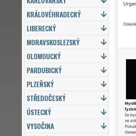
KARLOVARSKÝ
Urgen
KRÁLOVÉHRADECKÝ
Odeslá
LIBERECKÝ
MORAVSKOSLEZSKÝ
OLOMOUCKÝ
PARDUBICKÝ
PLZEŇSKÝ
STŘEDOČESKÝ
Myslít
ÚSTECKÝ
fyzic
že bys
ve stě
VYSOČINA
Pokud 
člene