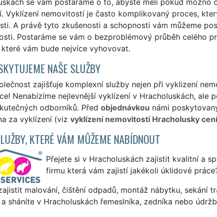
uskách se vám postaráme o to, abyste měli pokud možno c
í. Vyklízení nemovitostí je často komplikovaný proces, kte
ti. A právě tyto zkušenosti a schopnosti vám můžeme posky
osti. Postaráme se vám o bezproblémový průběh celého pro
 které vám bude nejvíce vyhovovat.
SKYTUJEME NAŠE SLUŽBY
lečnost zajišťuje komplexní služby nejen při vyklizení nem
ce! Nenabízíme nejlevnější vyklízení v Hracholuskách, ale po
skutečných odborníků. Před
objednávkou
námi poskytovanýc
a za vyklízení (viz
vyklízení nemovitostí Hracholusky cen
SLUŽBY, KTERÉ VÁM MŮŽEME NABÍDNOUT
Přejete si v Hracholuskách zajistit kvalitní a s
firmu která vám zajistí jakékoli úklidové práce
ajistit malování, čištění odpadů, montáž nábytku, sekání tr
 a sháníte v Hracholuskách řemeslníka, zedníka nebo údržb