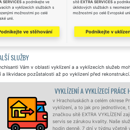
A SERVICES
a podnikejte ve
sítě
EXTRA SERVICES
a podnike
acích a vyklízecích službách s
úklidových službách s neomeze
zenými možnostmi po celé
možnostmi po celé Evropské uni
ké unii.
Podnikejte ve stěhování
Podnikejte v uklízen
ALŠÍ SLUŽBY
nchisanti Vám v oblasti vyklízení a a vyklízecích služeb mo
í a likvidace pozůstalosti až po vyklizení před rekonstrukcí
ZENÍ A VYKLÍZECÍ PRÁCE HRACHOLUSKY
oluskách a celém okrese Prachatice zajišťujeme služby
ní, a to jak pro jednotlivce, tak pro obchodní společnosti. 
 sítě EXTRA VYKLÍZENÍ zajišťujeme profesionální a kvalitní
se zárukou kvality. Naše služby poskytujeme NON-STOP 24
enně, 7 dní v týdnu včetně víkendů a svátků bez příplatků.