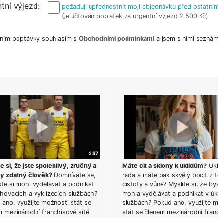
tní výjezd
požaduji upřednostnit moji objednávku před ostatním
(je účtován poplatek za urgentní výjezd 2 500 Kč)
ním poptávky souhlasím s
Obchodními podmínkami
a jsem s nimi seznám
e si, že jste spolehlivý, zručný a
Máte cit a sklony k úklidům?
Ukl
ky zdatný člověk?
Domníváte se,
ráda a máte pak skvělý pocit z t
te si mohl vydělávat a podnikat
čistoty a vůně? Myslíte si, že by
hovacích a vyklízecích službách?
mohla vydělávat a podnikat v úk
ano, využijte možnosti stát se
službách? Pokud ano, využijte 
m mezinárodní franchisové sítě
stát se členem mezinárodní fran