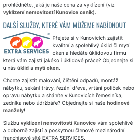
prohlédněte, jaká je naše cena za vyklízení (viz
vyklízení nemovitostí Kunovice ceník
).
DALŠÍ SLUŽBY, KTERÉ VÁM MŮŽEME NABÍDNOUT
Přejete si v Kunovicích zajistit
kvalitní a spolehlivý úklid či mytí
oken a hledáte úklidovou firmu
která vám zajistí jakékoli úklidové práce? Objednejte si
u nás
úklid
a
mytí oken
.
Chcete zajistit malování, čištění odpadů, montáž
nábytku, sekání trávy, řezání dřeva, vrtání poliček nebo
opravu nábytku a sháníte v Kunovicích řemeslníka,
zedníka nebo údržbáře? Objednejte si naše
hodinové
manžely
!
Službu
vyklízení nemovitostí Kunovice
vám spolehlivě
a odborně zajistí a poskytnou členové mezinárodní
franchisové sítě EXTRA SERVICES.