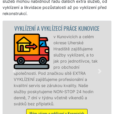
služeb mohou nabídnout řadu dalších extra služeb, od
vyklízení a likvidace pozůstalosti až po vyklizení před
rekonstrukcí.
A VYKLÍZECÍ PRÁCE KUNOVICE
VYKLÍZECÍ P
v Kunovicích a celém
okrese Uherské
Hradiště zajišťujeme
služby vyklízení, a to
jak pro jednotlivce, tak
pro obchodní
 Pod značkou sítě EXTRA
v Kunovicích a 
jišťujeme profesionální a
službu jak fyzi
is se zárukou kvality. Naše
osobám se záru
ytujeme NON-STOP 24 hodin
práce, a to NON
 v týdnu včetně víkendů a
Mám zájem o 
íplatků.
ájem o vyklízení v Kunovicích