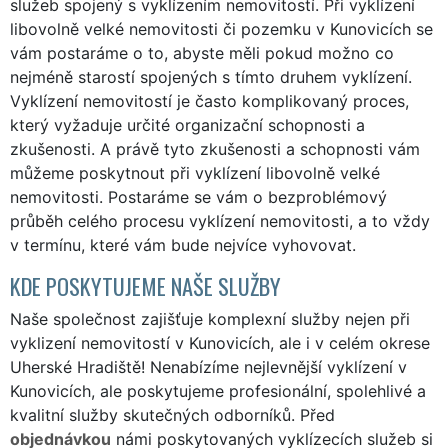
služeb spojený s vyklízením nemovitostí. Při vyklízení
libovolně velké nemovitosti či pozemku v Kunovicích se
vám postaráme o to, abyste měli pokud možno co
nejméně starostí spojených s tímto druhem vyklízení.
Vyklízení nemovitostí je často komplikovaný proces,
který vyžaduje určité organizační schopnosti a
zkušenosti. A právě tyto zkušenosti a schopnosti vám
můžeme poskytnout při vyklízení libovolně velké
nemovitosti. Postaráme se vám o bezproblémový
průběh celého procesu vyklízení nemovitosti, a to vždy
v termínu, které vám bude nejvíce vyhovovat.
KDE POSKYTUJEME NAŠE SLUŽBY
Naše společnost zajišťuje komplexní služby nejen při
vyklizení nemovitostí v Kunovicích, ale i v celém okrese
Uherské Hradiště! Nenabízíme nejlevnější vyklízení v
Kunovicích, ale poskytujeme profesionální, spolehlivé a
kvalitní služby skutečných odborníků. Před
objednávkou
námi poskytovaných vyklízecích služeb si