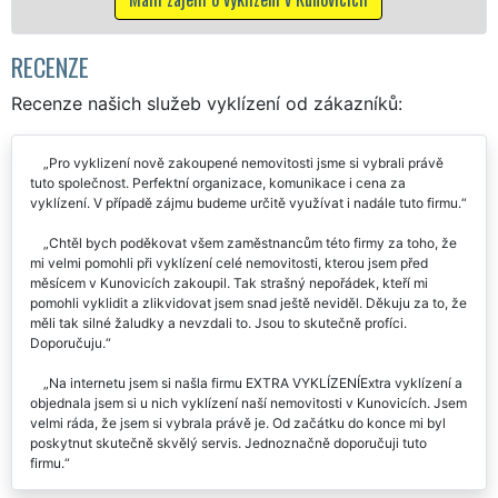
RECENZE
Recenze našich služeb vyklízení od zákazníků:
Pro vyklizení nově zakoupené nemovitosti jsme si vybrali právě
tuto společnost. Perfektní organizace, komunikace i cena za
vyklízení. V případě zájmu budeme určitě využívat i nadále tuto firmu.
Chtěl bych poděkovat všem zaměstnancům této firmy za toho, že
mi velmi pomohli při vyklízení celé nemovitosti, kterou jsem před
měsícem v Kunovicích zakoupil. Tak strašný nepořádek, kteří mi
pomohli vyklidit a zlikvidovat jsem snad ještě neviděl. Děkuju za to, že
měli tak silné žaludky a nevzdali to. Jsou to skutečně profíci.
Doporučuju.
Na internetu jsem si našla firmu EXTRA VYKLÍZENÍExtra vyklízení a
objednala jsem si u nich vyklízení naší nemovitosti v Kunovicích. Jsem
velmi ráda, že jsem si vybrala právě je. Od začátku do konce mi byl
poskytnut skutečně skvělý servis. Jednoznačně doporučuji tuto
firmu.