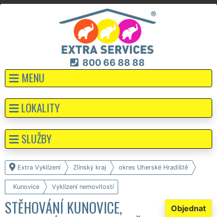
800 66 88 88
MENU
LOKALITY
SLUŽBY
Extra Vyklízení
Zlínský kraj
okres Uherské Hradiště
Kunovice
Vyklízení nemovitostí
STĚHOVÁNÍ KUNOVICE,
Objednat