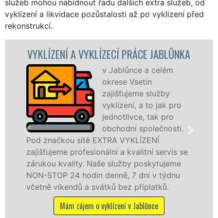
služeb mohou nabídnout řadu dalších extra služeb, od
vyklízení a likvidace pozůstalosti až po vyklizení před
rekonstrukcí.
ÍZECÍ PRÁCE JABLŮNKA
VYKLÍZECÍ PRÁCE A
v Jablůnce a celém
Společ
okrese Vsetín
VYKLÍZE
zajišťujeme služby
prostře
vyklízení, a to jak pro
franch
jednotlivce, tak pro
levné, p
obchodní společnosti.
profesi
XTRA VYKLÍZENÍ
v Jablůnce a okolí. Pos
lní a kvalitní servis se
jak fyzickým, tak práv
e služby poskytujeme
zárukou kvalitně odved
enně, 7 dní v týdnu
STOP bez dalších přípla
tků bez příplatků.
Mám zájem o vyklízec
klízení v Jablůnce