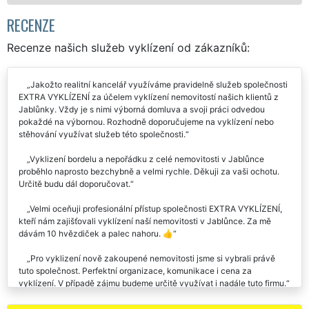
RECENZE
Recenze našich služeb vyklízení od zákazníků:
Jakožto realitní kancelář využíváme pravidelně služeb společnosti
EXTRA VYKLÍZENÍ za účelem vyklízení nemovitostí našich klientů z
Jablůnky. Vždy je s nimi výborná domluva a svoji práci odvedou
pokaždé na výbornou. Rozhodně doporučujeme na vyklízení nebo
stěhování využívat služeb této společnosti.
Vyklizení bordelu a nepořádku z celé nemovitosti v Jablůnce
proběhlo naprosto bezchybně a velmi rychle. Děkuji za vaši ochotu.
Určitě budu dál doporučovat.
Velmi oceňuji profesionální přístup společnosti EXTRA VYKLÍZENÍ,
kteří nám zajišťovali vyklízení naší nemovitosti v Jablůnce. Za mě
dávám 10 hvězdiček a palec nahoru. 👍
Pro vyklizení nově zakoupené nemovitosti jsme si vybrali právě
tuto společnost. Perfektní organizace, komunikace i cena za
vyklízení. V případě zájmu budeme určitě využívat i nadále tuto firmu.
V sobotu jste mi zajišťovali vyklízení nemovitosti v Jablůnce. Moc