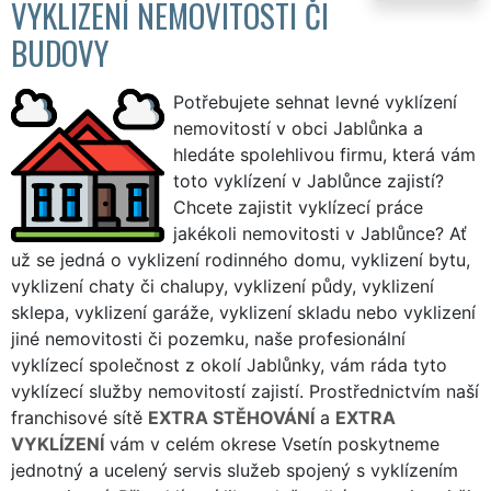
VYKLIZENÍ NEMOVITOSTI ČI
BUDOVY
Potřebujete sehnat levné vyklízení
nemovitostí v obci Jablůnka a
hledáte spolehlivou firmu, která vám
toto vyklízení v Jablůnce zajistí?
Chcete zajistit vyklízecí práce
jakékoli nemovitosti v Jablůnce? Ať
už se jedná o vyklizení rodinného domu, vyklizení bytu,
vyklizení chaty či chalupy, vyklizení půdy, vyklizení
sklepa, vyklizení garáže, vyklizení skladu nebo vyklizení
jiné nemovitosti či pozemku, naše profesionální
vyklízecí společnost z okolí Jablůnky, vám ráda tyto
vyklízecí služby nemovitostí zajistí. Prostřednictvím naší
franchisové sítě
EXTRA STĚHOVÁNÍ
a
EXTRA
VYKLÍZENÍ
vám v celém okrese Vsetín poskytneme
jednotný a ucelený servis služeb spojený s vyklízením