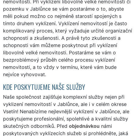
nemovitostí. Při vyklízení libovolně velké nemovitosti či
pozemku v Jablůnce se vám postaráme o to, abyste
měli pokud možno co nejméně starostí spojených s
tímto druhem vyklízení. Vyklízení nemovitostí je často
komplikovaný proces, který vyžaduje určité organizační
schopnosti a zkušenosti. A právě tyto zkušenosti a
schopnosti vám můžeme poskytnout při vyklízení
libovolně velké nemovitosti. Postaráme se vám o
bezproblémový průběh celého procesu vyklízení
nemovitosti, a to vždy v termínu, které vám bude
nejvíce vyhovovat.
KDE POSKYTUJEME NAŠE SLUŽBY
Naše společnost zajišťuje komplexní služby nejen při
vyklizení nemovitostí v Jablůnce, ale i v celém okrese
Vsetín! Nenabízíme nejlevnější vyklízení v Jablůnce, ale
poskytujeme profesionální, spolehlivé a kvalitní služby
skutečných odborníků. Před
objednávkou
námi
poskytovaných vyklízecích služeb si prohlédněte, jaká