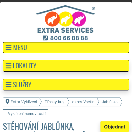
800 66 88 88
MENU
LOKALITY
SLUŽBY
Extra Vyklízení
Zlínský kraj
okres Vsetín
Jablůnka
Vyklízení nemovitostí
STĚHOVÁNÍ JABLŮNKA,
Objednat