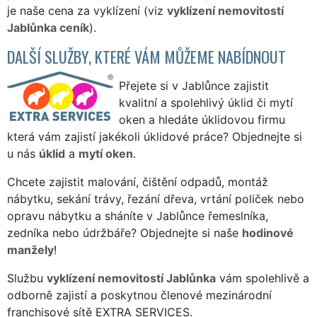
je naše cena za vyklízení (viz
vyklízení nemovitostí
Jablůnka ceník
).
DALŠÍ SLUŽBY, KTERÉ VÁM MŮŽEME NABÍDNOUT
Přejete si v Jablůnce zajistit
kvalitní a spolehlivý úklid či mytí
oken a hledáte úklidovou firmu
která vám zajistí jakékoli úklidové práce? Objednejte si
u nás
úklid
a
mytí oken
.
Chcete zajistit malování, čištění odpadů, montáž
nábytku, sekání trávy, řezání dřeva, vrtání poliček nebo
opravu nábytku a sháníte v Jablůnce řemeslníka,
zedníka nebo údržbáře? Objednejte si naše
hodinové
manžely
!
Službu
vyklízení nemovitostí Jablůnka
vám spolehlivě a
odborně zajistí a poskytnou členové mezinárodní
franchisové sítě EXTRA SERVICES.