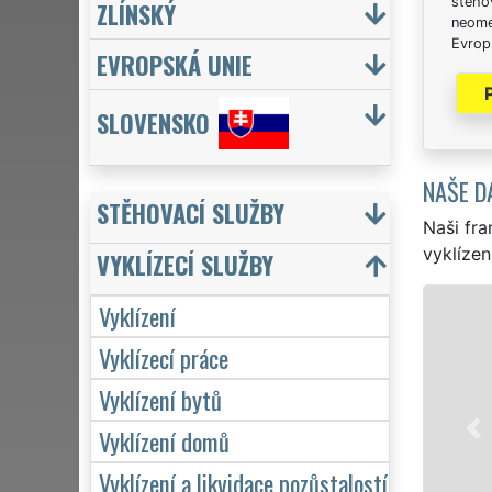
stěhov
ZLÍNSKÝ
neome
Evrops
EVROPSKÁ UNIE
SLOVENSKO
NAŠE D
STĚHOVACÍ SLUŽBY
Naši fra
vyklízen
VYKLÍZECÍ SLUŽBY
Vyklízení
VYKLÍZENÍ A VY
Vyklízecí práce
v Hruškách a celém okr
jak pro jednotlivce, t
Vyklízení bytů
EXTRA VYKLÍZENÍ zajišť
kvality. Naše služby 
Vyklízení domů
týdnu včetně víkendů a
Vyklízení a likvidace pozůstalostí