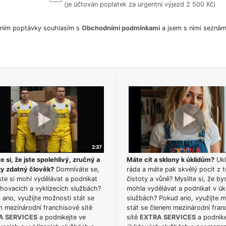
(je účtován poplatek za urgentní výjezd 2 500 Kč)
ním poptávky souhlasím s
Obchodními podmínkami
a jsem s nimi seznám
e si, že jste spolehlivý, zručný a
Máte cit a sklony k úklidům?
Ukl
ky zdatný člověk?
Domníváte se,
ráda a máte pak skvělý pocit z t
te si mohl vydělávat a podnikat
čistoty a vůně? Myslíte si, že by
hovacích a vyklízecích službách?
mohla vydělávat a podnikat v úk
ano, využijte možnosti stát se
službách? Pokud ano, využijte 
m mezinárodní franchisové sítě
stát se členem mezinárodní fran
A SERVICES
a podnikejte ve
sítě
EXTRA SERVICES
a podnike