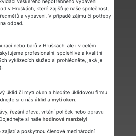
ikvidaci veškerého nepotřebného vybavení
od v Hruškách, které zajišťuje naše společnost,
ředmětů a vybavení. V případě zájmu či potřeby
 na odpad.
aurací nebo barů v Hruškách, ale i v celém
kytujeme profesionální, spolehlivé a kvalitní
h vyklízecích služeb si prohlédněte, jaká je
).
livý úklid či mytí oken a hledáte úklidovou firmu
ednejte si u nás
úklid
a
mytí oken
.
ávy, řezání dřeva, vrtání poliček nebo opravu
Objednejte si naše
hodinové manžely
!
 zajistí a poskytnou členové mezinárodní