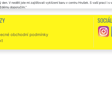
 den. V neděli jste mi zajišťovali vyklízení baru v centru Hrušek. S vaší prací i
aždému doporučím.
zení restauračních prostor v Hruškách proběhlo naprosto v pořádku. Bylo poznat,
ZY
SOCIÁL
a kvalitu práce.
 cestou internetové recenze by jsem chtěl poděkovat společnosti EXTRA VYKLÍZE
ecné obchodní podmínky
ce v Hruškách. Od prvotního kontaktu s touto společností bylo poznat, že se jedná 
ozhodně doporučujeme.
kt