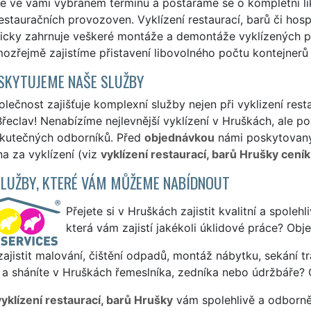
me ve vámi vybraném termínu a postaráme se o kompletní l
estauračních provozoven. Vyklízení restaurací, barů či hosp
icky zahrnuje veškeré montáže a demontáže vyklízených p
ozřejmě zajistíme přistavení libovolného počtu kontejnerů
SKYTUJEME NAŠE SLUŽBY
lečnost zajišťuje komplexní služby nejen při vyklizení rest
řeclav! Nenabízíme nejlevnější vyklízení v Hruškách, ale pos
skutečných odborníků. Před
objednávkou
námi poskytovanýc
a za vyklízení (viz
vyklízení restaurací, barů Hrušky ceník
SLUŽBY, KTERÉ VÁM MŮŽEME NABÍDNOUT
Přejete si v Hruškách zajistit kvalitní a spoleh
která vám zajistí jakékoli úklidové práce? Obj
ajistit malování, čištění odpadů, montáž nábytku, sekání tr
 a sháníte v Hruškách řemeslníka, zedníka nebo údržbáře? 
vyklízení restaurací, barů Hrušky
vám spolehlivě a odborně