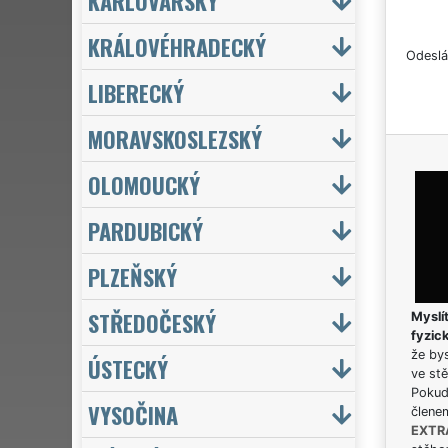
KARLOVARSKÝ
KRÁLOVÉHRADECKÝ
Odeslá
LIBERECKÝ
MORAVSKOSLEZSKÝ
OLOMOUCKÝ
PARDUBICKÝ
PLZEŇSKÝ
STŘEDOČESKÝ
Myslít
fyzic
že bys
ÚSTECKÝ
ve stě
Pokud 
VYSOČINA
člene
EXTR