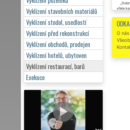
Dobrý
vřele k
Vyklízení stavebních materiálů
Vyklí
Vyklízení stodol, usedlostí
ODKA
přístup 
Vyklízení před rekonstrukcí
O nás
Touto
Všeob
restaura
Vyklízení obchodů, prodejen
firmy r
Konta
Vyklízení hotelů, ubytoven
Vyklízení restaurací, barů
Exekuce