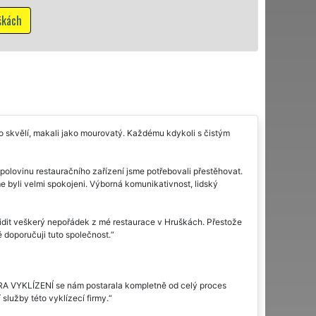
Mám zájem o vyklíz
sto skvělí, makali jako mourovatý. Každému kdykoli s čistým
 polovinu restauračního zařízení jsme potřebovali přestěhovat.
 byli velmi spokojeni. Výborná komunikativnost, lidský
lidit veškerý nepořádek z mé restaurace v Hruškách. Přestože
 doporučuji tuto společnost.
XTRA VYKLÍZENÍ se nám postarala kompletně od celý proces
služby této vyklízecí firmy.