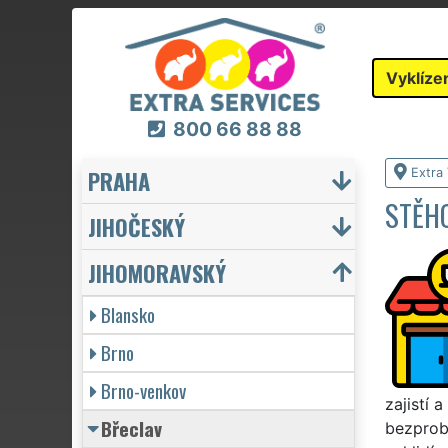
Vyklíze
800 66 88 88
PRAHA
Extra 
STĚHO
JIHOČESKÝ
JIHOMORAVSKÝ
Blansko
Brno
Brno-venkov
zajistí 
Břeclav
bezprobl