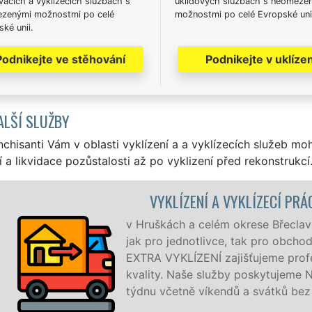
acích a vyklízecích službách s
úklidových službách s neomeze
zenými možnostmi po celé
možnostmi po celé Evropské uni
ké unii.
Podnikejte ve stěhování
Podnikejte v uklízen
ALŠÍ SLUŽBY
nchisanti Vám v oblasti vyklízení a a vyklízecích služeb mo
í a likvidace pozůstalosti až po vyklizení před rekonstrukcí
KLÍZECÍ PRÁCE HRUŠKY
ese Břeclav zajišťujeme služby vyklízení, a to
ak pro obchodní společnosti. Pod značkou sítě
ujeme profesionální a kvalitní servis se zárukou
poskytujeme NON-STOP 24 hodin denně, 7 dní v
 svátků bez příplatků.