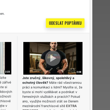
en.
ízíte
Jste zručný, šikovný, spolehlivý a
é zářivé
ochotný člověk?
Máte rád všestrannou
ste si
práci a komunikaci s lidmi? Myslíte si, že
lidových
byste si mohl vydělávat a podnikat v
možnosti
řemeslných službách a pracích? Pokud
chisové
ano, využijte možnosti stát se členem
jte v
mezinárodní franchisové sítě
EXTRA