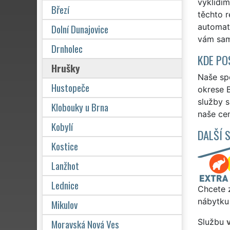
vyklidí
Březí
těchto r
Dolní Dunajovice
automat
vám sam
Drnholec
KDE PO
Hrušky
Naše spo
Hustopeče
okrese B
služby 
Klobouky u Brna
naše cen
Kobylí
DALŠÍ 
Kostice
Lanžhot
Lednice
Chcete z
nábytku
Mikulov
Moravská Nová Ves
Službu