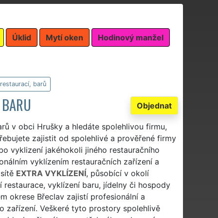
Úklid
Mytí oken
Hodinový manžel
 restaurací, barů
I BARU
Objednat
arů v obci Hrušky a hledáte spolehlivou firmu,
řebujete zajistit od spolehlivé a prověřené firmy
bo vyklizení jakéhokoli jiného restauračního
onálním vyklízením restauračních zařízení a
sítě
EXTRA VYKLÍZENÍ
, působící v okolí
 restaurace, vyklízení baru, jídelny či hospody
 okrese Břeclav zajistí profesionální a
o zařízení. Veškeré tyto prostory spolehlivě