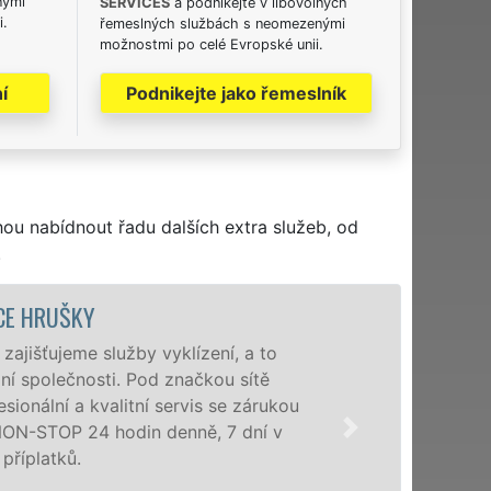
nými
SERVICES
a podnikejte v libovolných
i.
řemeslných službách s neomezenými
možnostmi po celé Evropské unii.
í
Podnikejte jako řemeslník
hou nabídnout řadu dalších extra služeb, od
.
VYKLÍZECÍ PRÁCE
Společnost EXTRA VYKLÍZENÍ z
poboček levné, přesto kvalitn
okolí. Poskytujeme tuto služ
zárukou kvalitně odvedené pr