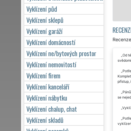
Vyklízení půd
Mám zájem o 
Vyklízení sklepů
RECENZ
Vyklízení garáží
Recenze 
Vyklízení domácností
Vyklízení ne/bytových prostor
Od té
svědomí
Vyklízení nemovitostí
Potře
Vyklízení firem
Kompletn
přístup,
Vyklízení kanceláří
Pánům
Vyklízení nábytku
se nejed
Vyklízení chalup, chat
Vyklí
Vyklízení skladů
Potře
vyklízen
Vyklízení pozemků