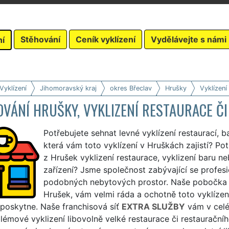
Stěhování
Ceník vyklízení
Vydělávejte s námi
ní
Vyklízení
Jihomoravský kraj
okres Břeclav
Hrušky
Vyklízení
VÁNÍ HRUŠKY, VYKLIZENÍ RESTAURACE Č
Potřebujete sehnat levné vyklízení restaurací, b
která vám toto vyklízení v Hruškách zajistí? Pot
z Hrušek vyklizení restaurace, vyklizení baru ne
zařízení? Jsme společnost zabývající se profesi
podobných nebytových prostor. Naše pobočka 
Hrušek, vám velmi ráda a ochotně toto vyklízení
a poskytne. Naše franchisová síť
EXTRA SLUŽBY
vám v celém
émové vyklizení libovolně velké restaurace či restauračníh