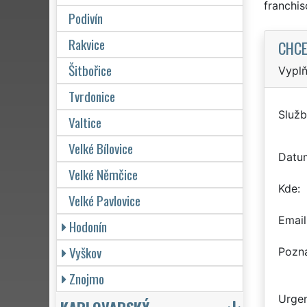
franchi
Podivín
Rakvice
CHCE
Šitbořice
Vyplň
Tvrdonice
Služb
Valtice
Velké Bílovice
Datu
Velké Němčice
Kde
Velké Pavlovice
Email
Hodonín
Vyškov
Pozn
Znojmo
Urgen