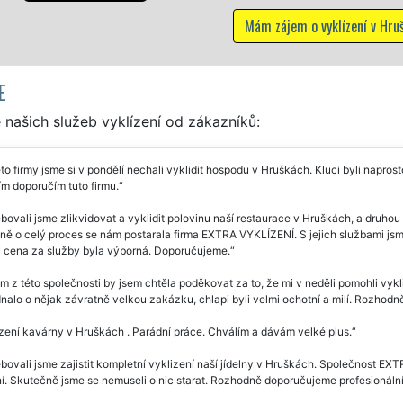
vyklízení v Hruškách
E
našich služeb vyklízení od zákazníků:
to firmy jsme si v pondělí nechali vyklidit hospodu v Hruškách. Kluci byli napro
m doporučím tuto firmu.
bovali jsme zlikvidovat a vyklidit polovinu naší restaurace v Hruškách, a druhou
ě o celý proces se nám postarala firma EXTRA VYKLÍZENÍ. S jejich službami jsme
 i cena za služby byla výborná. Doporučujeme.
 z této společnosti by jsem chtěla poděkovat za to, že mi v neděli pomohli vyk
nalo o nějak závratně velkou zakázku, chlapi byli velmi ochotní a milí. Rozhodně
zení kavárny v Hruškách . Parádní práce. Chválím a dávám velké plus.
bovali jsme zajistit kompletní vyklizení naší jídelny v Hruškách. Společnost E
í. Skutečně jsme se nemuseli o nic starat. Rozhodně doporučujeme profesionální 