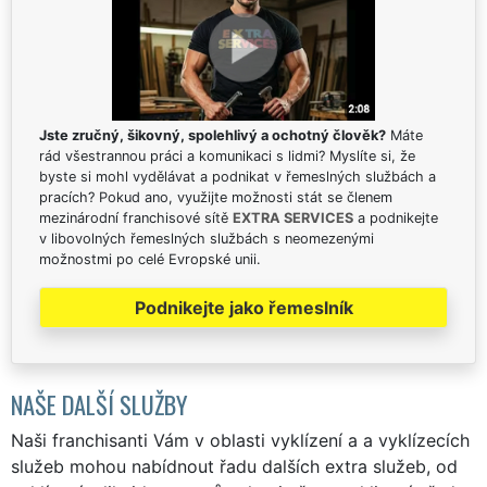
Jste zručný, šikovný, spolehlivý a ochotný člověk?
Máte
rád všestrannou práci a komunikaci s lidmi? Myslíte si, že
byste si mohl vydělávat a podnikat v řemeslných službách a
pracích? Pokud ano, využijte možnosti stát se členem
mezinárodní franchisové sítě
EXTRA SERVICES
a podnikejte
v libovolných řemeslných službách s neomezenými
možnostmi po celé Evropské unii.
Podnikejte jako řemeslník
NAŠE DALŠÍ SLUŽBY
Naši franchisanti Vám v oblasti vyklízení a a vyklízecích
služeb mohou nabídnout řadu dalších extra služeb, od