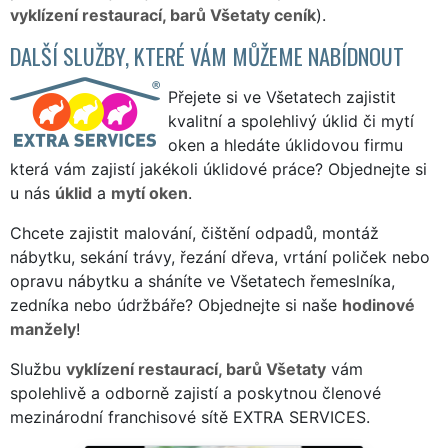
vyklízení restaurací, barů Všetaty ceník
).
DALŠÍ SLUŽBY, KTERÉ VÁM MŮŽEME NABÍDNOUT
Přejete si ve Všetatech zajistit
kvalitní a spolehlivý úklid či mytí
oken a hledáte úklidovou firmu
která vám zajistí jakékoli úklidové práce? Objednejte si
u nás
úklid
a
mytí oken
.
Chcete zajistit malování, čištění odpadů, montáž
nábytku, sekání trávy, řezání dřeva, vrtání poliček nebo
opravu nábytku a sháníte ve Všetatech řemeslníka,
zedníka nebo údržbáře? Objednejte si naše
hodinové
manžely
!
Službu
vyklízení restaurací, barů Všetaty
vám
spolehlivě a odborně zajistí a poskytnou členové
mezinárodní franchisové sítě EXTRA SERVICES.