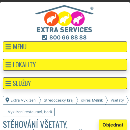
800 66 88 88
MENU
LOKALITY
SLUŽBY
Extra Vyklízení
Středočeský kraj
okres Mělník
Všetaty
Vyklízení restaurací, barů
STĚHOVÁNÍ VŠETATY,
Objednat