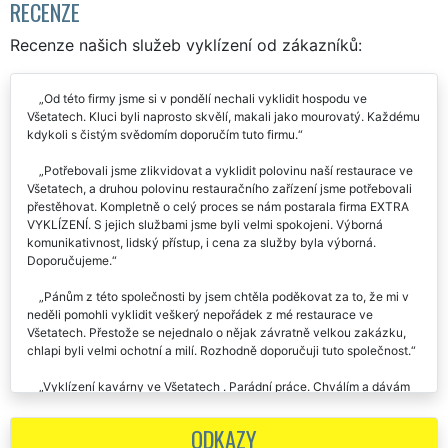
RECENZE
Recenze našich služeb vyklízení od zákazníků:
Od této firmy jsme si v pondělí nechali vyklidit hospodu ve
Všetatech. Kluci byli naprosto skvělí, makali jako mourovatý. Každému
kdykoli s čistým svědomím doporučím tuto firmu.
Potřebovali jsme zlikvidovat a vyklidit polovinu naší restaurace ve
Všetatech, a druhou polovinu restauračního zařízení jsme potřebovali
přestěhovat. Kompletně o celý proces se nám postarala firma EXTRA
VYKLÍZENÍ. S jejich službami jsme byli velmi spokojeni. Výborná
komunikativnost, lidský přístup, i cena za služby byla výborná.
Doporučujeme.
Pánům z této společnosti by jsem chtěla poděkovat za to, že mi v
neděli pomohli vyklidit veškerý nepořádek z mé restaurace ve
Všetatech. Přestože se nejednalo o nějak závratně velkou zakázku,
chlapi byli velmi ochotní a milí. Rozhodně doporučuji tuto společnost.
Vyklízení kavárny ve Všetatech . Parádní práce. Chválím a dávám
velké plus.
ODKAZY
Potřebovali jsme zajistit kompletní vyklizení naší jídelny ve