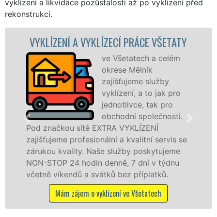
vyklízení a likvidace pozůstalosti až po vyklizení před
rekonstrukcí.
VYKLÍZENÍ A VYKLÍZECÍ PRÁCE VŠETATY
ve Všetatech a celém
okrese Mělník
zajišťujeme služby
vyklízení, a to jak pro
jednotlivce, tak pro
obchodní společnosti.
Pod značkou sítě EXTRA VYKLÍZENÍ
ve 
zajišťujeme profesionální a kvalitní servis se
sl
zárukou kvality. Naše služby poskytujeme
os
NON-STOP 24 hodin denně, 7 dní v týdnu
pr
včetně víkendů a svátků bez příplatků.
Mám zájem o vyklízení ve Všetatech