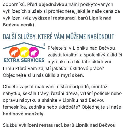
odborníků. Před
objednávkou
námi poskytovaných
vyklízecích služeb si prohlédněte, jaká je naše cena za
vyklízení (viz
vyklízení restaurací, barů Lipník nad
Bečvou ceník
).
DALŠÍ SLUŽBY, KTERÉ VÁM MŮŽEME NABÍDNOUT
Přejete si v Lipníku nad Bečvou
zajistit kvalitní a spolehlivý úklid či
mytí oken a hledáte úklidovou
firmu která vám zajistí jakékoli úklidové práce?
Objednejte si u nás
úklid
a
mytí oken
.
Chcete zajistit malování, čištění odpadů, montáž
nábytku, sekání trávy, řezání dřeva, vrtání poliček nebo
opravu nábytku a sháníte v Lipníku nad Bečvou
řemeslníka, zedníka nebo údržbáře? Objednejte si naše
hodinové manžely
!
Službu
vyklízení restaurací, barů Lipník nad Bečvou