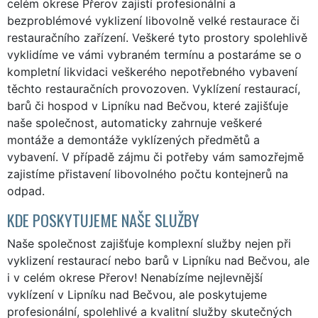
celém okrese Přerov zajistí profesionální a
bezproblémové vyklizení libovolně velké restaurace či
restauračního zařízení. Veškeré tyto prostory spolehlivě
vyklidíme ve vámi vybraném termínu a postaráme se o
kompletní likvidaci veškerého nepotřebného vybavení
těchto restauračních provozoven. Vyklízení restaurací,
barů či hospod v Lipníku nad Bečvou, které zajišťuje
naše společnost, automaticky zahrnuje veškeré
montáže a demontáže vyklízených předmětů a
vybavení. V případě zájmu či potřeby vám samozřejmě
zajistíme přistavení libovolného počtu kontejnerů na
odpad.
KDE POSKYTUJEME NAŠE SLUŽBY
Naše společnost zajišťuje komplexní služby nejen při
vyklizení restaurací nebo barů v Lipníku nad Bečvou, ale
i v celém okrese Přerov! Nenabízíme nejlevnější
vyklízení v Lipníku nad Bečvou, ale poskytujeme
profesionální, spolehlivé a kvalitní služby skutečných