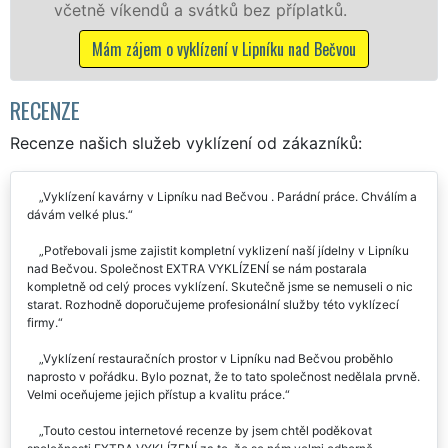
vátků bez příplatků.
Mám zájem o vyklízecí 
ízení v Lipníku nad Bečvou
RECENZE
Recenze našich služeb vyklízení od zákazníků:
Vyklízení kavárny v Lipníku nad Bečvou . Parádní práce. Chválím a
dávám velké plus.
Potřebovali jsme zajistit kompletní vyklizení naší jídelny v Lipníku
nad Bečvou. Společnost EXTRA VYKLÍZENÍ se nám postarala
kompletně od celý proces vyklízení. Skutečně jsme se nemuseli o nic
starat. Rozhodně doporučujeme profesionální služby této vyklízecí
firmy.
Vyklízení restauračních prostor v Lipníku nad Bečvou proběhlo
naprosto v pořádku. Bylo poznat, že to tato společnost nedělala prvně.
Velmi oceňujeme jejich přístup a kvalitu práce.
Touto cestou internetové recenze by jsem chtěl poděkovat