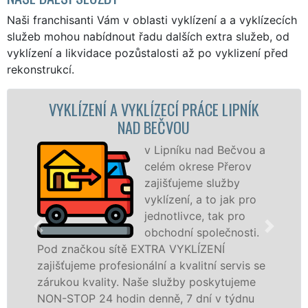
Naši franchisanti Vám v oblasti vyklízení a a vyklízecích
služeb mohou nabídnout řadu dalších extra služeb, od
vyklízení a likvidace pozůstalosti až po vyklizení před
rekonstrukcí.
YKLÍZECÍ PRÁCE LIPNÍK
VYKLÍZECÍ PRÁCE 
D BEČVOU
BE
v Lipníku nad Bečvou a
Spol
celém okrese Přerov
VYKL
zajišťujeme služby
pros
vyklízení, a to jak pro
fran
jednotlivce, tak pro
levné
obchodní společnosti.
profe
 EXTRA VYKLÍZENÍ
v Lipníku nad Bečvou
onální a kvalitní servis se
tuto službu jak fyzi
Naše služby poskytujeme
osobám se zárukou k
n denně, 7 dní v týdnu
práce, a to NON-STOP