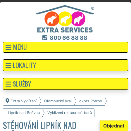
800 66 88 88
MENU
LOKALITY
SLUŽBY
Extra Vyklízení
Olomoucký kraj
okres Přerov
Lipník nad Bečvou
Vyklízení restaurací, barů
STĚHOVÁNÍ LIPNÍK NAD
Objednat