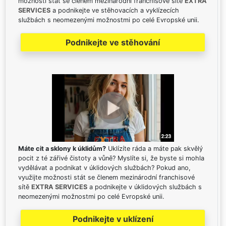
možnosti stát se členem mezinárodní franchisové sítě
EXTRA
SERVICES
a podnikejte ve stěhovacích a vyklízecích
službách s neomezenými možnostmi po celé Evropské unii.
Podnikejte ve stěhování
Máte cit a sklony k úklidům?
Uklízíte ráda a máte pak skvělý
pocit z té zářivé čistoty a vůně? Myslíte si, že byste si mohla
vydělávat a podnikat v úklidových službách? Pokud ano,
využijte možnosti stát se členem mezinárodní franchisové
sítě
EXTRA SERVICES
a podnikejte v úklidových službách s
neomezenými možnostmi po celé Evropské unii.
Podnikejte v uklízení