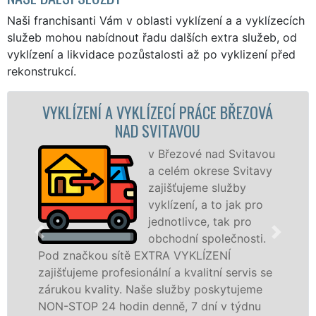
Naši franchisanti Vám v oblasti vyklízení a a vyklízecích
služeb mohou nabídnout řadu dalších extra služeb, od
vyklízení a likvidace pozůstalosti až po vyklizení před
rekonstrukcí.
KLÍZECÍ PRÁCE BŘEZOVÁ
VYKLÍZECÍ PRÁCE
D SVITAVOU
NAD S
v Březové nad Svitavou
Spol
a celém okrese Svitavy
VYKL
zajišťujeme služby
pros
vyklízení, a to jak pro
fran
jednotlivce, tak pro
levné
obchodní společnosti.
profe
 EXTRA VYKLÍZENÍ
v Březové nad Svitav
onální a kvalitní servis se
Poskytujeme tuto slu
Naše služby poskytujeme
právnickým osobám s
n denně, 7 dní v týdnu
odvedené práce, a 