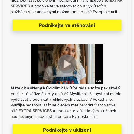
možnosti stát se členem mezinárodní franchisové sítě
EXTRA
SERVICES
a podnikejte ve stěhovacích a vyklízecích
službách s neomezenými možnostmi po celé Evropské unii.
Podnikejte ve stěhování
Máte cit a sklony k úklidům?
Uklízíte ráda a máte pak skvělý
pocit z té zářivé čistoty a vůně? Myslíte si, že byste si mohla
vydělávat a podnikat v úklidových službách? Pokud ano,
využijte možnosti stát se členem mezinárodní franchisové
sítě
EXTRA SERVICES
a podnikejte v úklidových službách s
neomezenými možnostmi po celé Evropské unii.
Podnikejte v uklízení