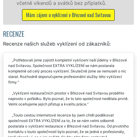
vátků bez příplatků.
dalších příplatků.
zení v Březové nad Svitavou
Mám zájem o vyklíze
Sv
RECENZE
Recenze našich služeb vyklízení od zákazníků:
Potřebovali jsme zajistit kompletní vyklizení naší jídelny v Březové
nad Svitavou. Společnost EXTRA VYKLÍZENÍ se nám postarala
kompletně od celý proces vyklízení. Skutečně jsme se nemuseli o nic
starat. Rozhodně doporučujeme profesionální služby této vyklízecí
firmy.
Vyklízení restauračních prostor v Březové nad Svitavou proběhlo
naprosto v pořádku. Bylo poznat, že to tato společnost nedělala prvně.
Velmi oceňujeme jejich přístup a kvalitu práce.
Touto cestou internetové recenze by jsem chtěl poděkovat
společnosti EXTRA VYKLÍZENÍ za to, že se nám velmi odborně
postarala o vyklízení restaurace v Březové nad Svitavou. Od prvotního