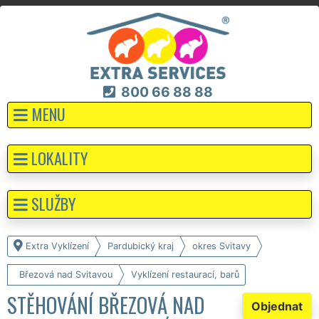
800 66 88 88
MENU
LOKALITY
SLUŽBY
Extra Vyklízení
Pardubický kraj
okres Svitavy
Březová nad Svitavou
Vyklízení restaurací, barů
STĚHOVÁNÍ BŘEZOVÁ NAD
Objednat