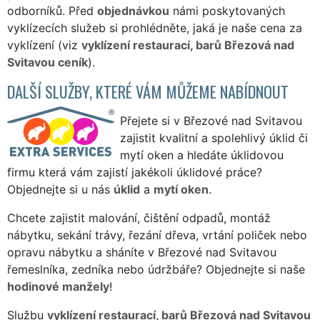
odborníků. Před
objednávkou
námi poskytovaných
vyklízecích služeb si prohlédněte, jaká je naše cena za
vyklízení (viz
vyklízení restaurací, barů Březová nad
Svitavou ceník
).
DALŠÍ SLUŽBY, KTERÉ VÁM MŮŽEME NABÍDNOUT
Přejete si v Březové nad Svitavou
zajistit kvalitní a spolehlivý úklid či
mytí oken a hledáte úklidovou
firmu která vám zajistí jakékoli úklidové práce?
Objednejte si u nás
úklid
a
mytí oken
.
Chcete zajistit malování, čištění odpadů, montáž
nábytku, sekání trávy, řezání dřeva, vrtání poliček nebo
opravu nábytku a sháníte v Březové nad Svitavou
řemeslníka, zedníka nebo údržbáře? Objednejte si naše
hodinové manžely
!
Službu
vyklízení restaurací, barů Březová nad Svitavou