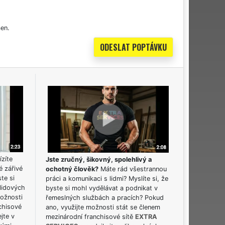
en.
ízíte
Jste zručný, šikovný, spolehlivý a
é zářivé
ochotný člověk?
Máte rád všestrannou
ste si
práci a komunikaci s lidmi? Myslíte si, že
lidových
byste si mohl vydělávat a podnikat v
možnosti
řemeslných službách a pracích? Pokud
chisové
ano, využijte možnosti stát se členem
jte v
mezinárodní franchisové sítě
EXTRA