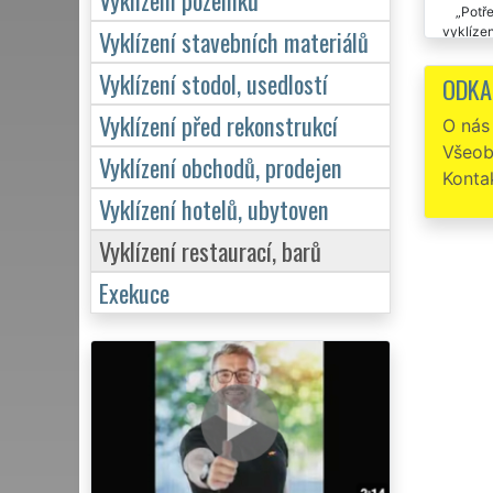
Potře
vyklízen
Vyklízení stavebních materiálů
Vyklí
Vyklízení stodol, usedlostí
ODKA
přístup 
Vyklízení před rekonstrukcí
O nás
Touto
Všeob
restaura
Vyklízení obchodů, prodejen
firmy r
Konta
Vyklízení hotelů, ubytoven
Vyklízení restaurací, barů
Exekuce