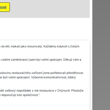
Mám zájem o vyklíz
to skvělí, makali jako mourovatý. Každému kdykoli s čistým
i s vašimi zaměstnanci jsem byl velmi spokojen. Děkuji vám a
polovinu restauračního zařízení jsme potřebovali přestěhovat.
 byli velmi spokojeni. Výborná komunikativnost, lidský
klidit veškerý nepořádek z mé restaurace v Chýnově. Přestože
 doporučuji tuto společnost.