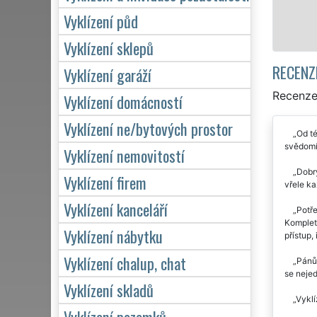
Vyklízení půd
Mám zájem o 
Vyklízení sklepů
RECENZ
Vyklízení garáží
Recenze 
Vyklízení domácností
Vyklízení ne/bytových prostor
Od té
svědomí
Vyklízení nemovitostí
Dobrý
Vyklízení firem
vřele k
Vyklízení kanceláří
Potře
Kompletn
Vyklízení nábytku
přístup,
Vyklízení chalup, chat
Pánům
se nejed
Vyklízení skladů
Vyklí
Vyklízení pozemků