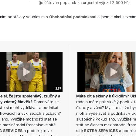
(je účtován poplatek za urgentní výjezd 2 500 Kč)
ním poptávky souhlasím s
Obchodními podmínkami
a jsem s nimi seznám
e si, že jste spolehlivý, zručný a
Máte cit a sklony k úklidům?
Ukl
ky zdatný člověk?
Domníváte se,
ráda a máte pak skvělý pocit z t
te si mohl vydělávat a podnikat
čistoty a vůně? Myslíte si, že by
hovacích a vyklízecích službách?
mohla vydělávat a podnikat v úk
ano, využijte možnosti stát se
službách? Pokud ano, využijte 
m mezinárodní franchisové sítě
stát se členem mezinárodní fran
A SERVICES
a podnikejte ve
sítě
EXTRA SERVICES
a podnike