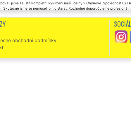
bovali jsme zajistit kompletní vyklizení naší jídelny v Chýnově. Společnost E
í. Skutečně jsme se nemuseli o nic starat. Rozhodně doporučujeme profesionální 
zení restauračních prostor v Chýnově proběhlo naprosto v pořádku. Bylo poznat, 
ZY
SOCIÁL
a kvalitu práce.
 cestou internetové recenze by jsem chtěl poděkovat společnosti EXTRA VYKLÍZE
ecné obchodní podmínky
ce v Chýnově. Od prvotního kontaktu s touto společností bylo poznat, že se jedná o
ozhodně doporučujeme.
kt