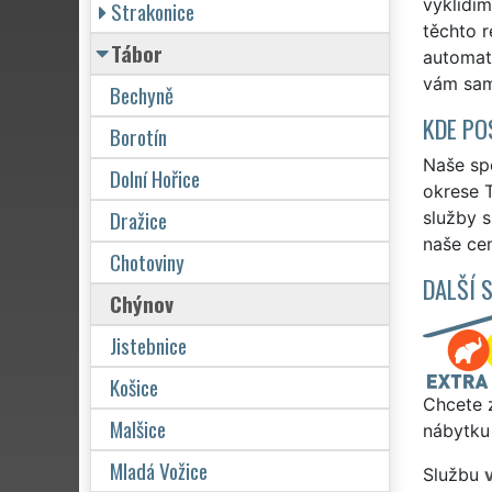
vyklidí
Strakonice
těchto r
Tábor
automat
vám sam
Bechyně
KDE PO
Borotín
Naše spo
Dolní Hořice
okrese T
Dražice
služby 
naše cen
Chotoviny
DALŠÍ 
Chýnov
Jistebnice
Košice
Chcete z
Malšice
nábytku
Mladá Vožice
Službu