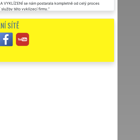
XTRA VYKLÍZENÍ se nám postarala kompletně od celý proces
služby této vyklízecí firmy.
že to tato společnost nedělala prvně. Velmi oceňujeme jejich
NÍ SÍTĚ
NÍ za to, že se nám velmi odborně postarala o vyklízení
 profesionály, kteří přesně ví, co a jak zařídit. Služby této