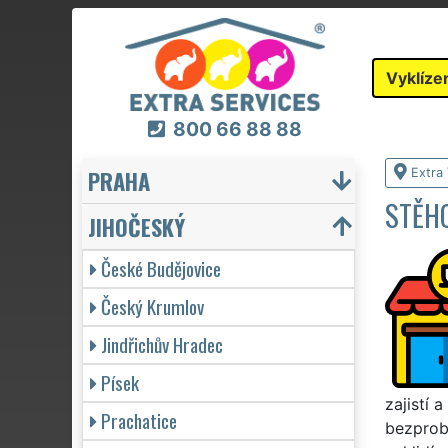
Vyklíze
800 66 88 88
PRAHA
Extra 
STĚHO
JIHOČESKÝ
České Budějovice
Český Krumlov
Jindřichův Hradec
Písek
zajistí 
Prachatice
bezprobl