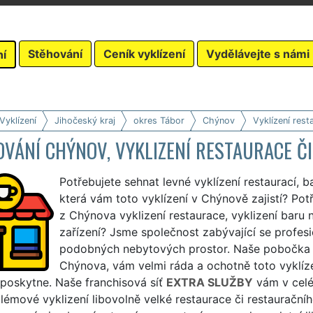
Stěhování
Ceník vyklízení
Vydělávejte s námi
ní
Vyklízení
Jihočeský kraj
okres Tábor
Chýnov
Vyklízení rest
VÁNÍ CHÝNOV, VYKLIZENÍ RESTAURACE Č
Potřebujete sehnat levné vyklízení restaurací, b
která vám toto vyklízení v Chýnově zajistí? Potř
z Chýnova vyklizení restaurace, vyklizení baru 
zařízení? Jsme společnost zabývající se profesi
podobných nebytových prostor. Naše pobočka 
Chýnova, vám velmi ráda a ochotně toto vyklízen
a poskytne. Naše franchisová síť
EXTRA SLUŽBY
vám v celém
émové vyklizení libovolně velké restaurace či restauračníh