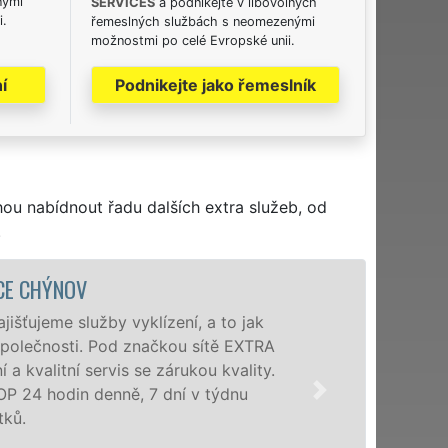
nými
SERVICES
a podnikejte v libovolných
i.
řemeslných službách s neomezenými
možnostmi po celé Evropské unii.
í
Podnikejte jako řemeslník
hou nabídnout řadu dalších extra služeb, od
.
VYKLÍZECÍ PRÁCE
Společnost EXTRA VYKLÍZENÍ z
poboček levné, přesto kvalitn
okolí. Poskytujeme tuto služ
zárukou kvalitně odvedené pr