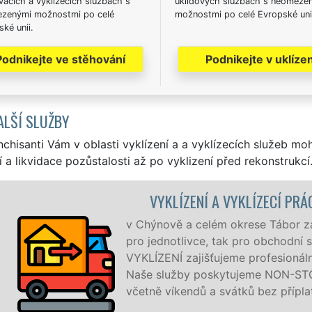
acích a vyklízecích službách s
úklidových službách s neomeze
zenými možnostmi po celé
možnostmi po celé Evropské uni
ké unii.
Podnikejte ve stěhování
Podnikejte v uklízen
ALŠÍ SLUŽBY
nchisanti Vám v oblasti vyklízení a a vyklízecích služeb mo
í a likvidace pozůstalosti až po vyklizení před rekonstrukcí
KLÍZECÍ PRÁCE CHÝNOV
se Tábor zajišťujeme služby vyklízení, a to jak
ro obchodní společnosti. Pod značkou sítě EXTRA
rofesionální a kvalitní servis se zárukou kvality.
eme NON-STOP 24 hodin denně, 7 dní v týdnu
ů bez příplatků.