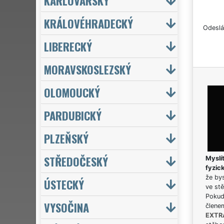
KARLOVARSKÝ
KRÁLOVÉHRADECKÝ
Odeslá
LIBERECKÝ
MORAVSKOSLEZSKÝ
OLOMOUCKÝ
PARDUBICKÝ
PLZEŇSKÝ
STŘEDOČESKÝ
Myslít
fyzic
že bys
ÚSTECKÝ
ve stě
Pokud 
VYSOČINA
člene
EXTR