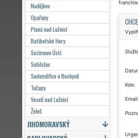
franchi
Nadějkov
Opařany
CHCE
Planá nad Lužnicí
Vyplň
Ratibořské Hory
Sezimovo Ústí
Služb
Soběslav
Datu
Sudoměřice u Bechyně
Kde
Tučapy
Veselí nad Lužnicí
Email
Želeč
Pozn
JIHOMORAVSKÝ
Urgen