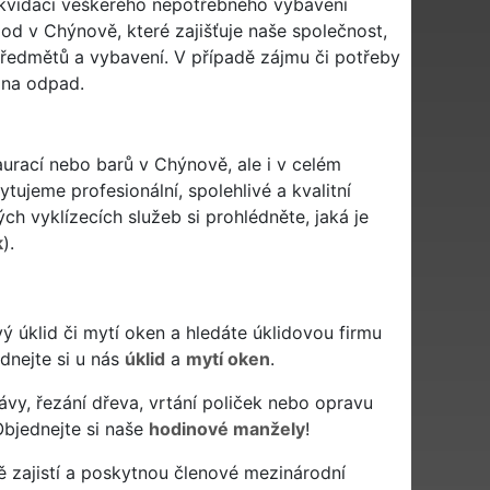
ikvidaci veškerého nepotřebného vybavení
pod v Chýnově, které zajišťuje naše společnost,
ředmětů a vybavení. V případě zájmu či potřeby
 na odpad.
aurací nebo barů v Chýnově, ale i v celém
tujeme profesionální, spolehlivé a kvalitní
h vyklízecích služeb si prohlédněte, jaká je
k
).
ivý úklid či mytí oken a hledáte úklidovou firmu
ednejte si u nás
úklid
a
mytí oken
.
ávy, řezání dřeva, vrtání poliček nebo opravu
bjednejte si naše
hodinové manžely
!
 zajistí a poskytnou členové mezinárodní