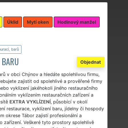
Úklid
Mytí oken
Hodinový manžel
aurací, barů
I BARU
Objednat
arů v obci Chýnov a hledáte spolehlivou firmu,
ebujete zajistit od spolehlivé a prověřené firmy
nebo vyklizení jakéhokoli jiného restauračního
onálním vyklízením restauračních zařízení a
sítě
EXTRA VYKLÍZENÍ
, působící v okolí
í restaurace, vyklízení baru, jídelny či hospody
 okrese Tábor zajistí profesionální a
o zařízení. Veškeré tyto prostory spolehlivě