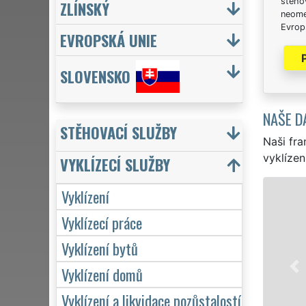
stěhov
ZLÍNSKÝ
neome
Evrops
EVROPSKÁ UNIE
SLOVENSKO
NAŠE D
STĚHOVACÍ SLUŽBY
Naši fra
vyklízen
VYKLÍZECÍ SLUŽBY
Vyklízení
VYKLÍZENÍ A VY
Vyklízecí práce
v Chýnově a celém okre
pro jednotlivce, tak p
Vyklízení bytů
VYKLÍZENÍ zajišťujeme p
Naše služby poskytuj
Vyklízení domů
včetně víkendů a svátk
Vyklízení a likvidace pozůstalostí