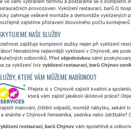
me ve vámi vybraném termínu a postaráme se o kompletní l
estauračních provozoven. Vyklízení restaurací, barů či hos
icky zahrnuje veškeré montáže a demontáže vyklízených p
ozřejmě zajistíme přistavení libovolného počtu kontejnerů
SKYTUJEME NAŠE SLUŽBY
lečnost zajišťuje komplexní služby nejen při vyklizení rest
ábor! Nenabízíme nejlevnější vyklízení v Chýnově, ale posky
skutečných odborníků. Před
objednávkou
námi poskytovanýc
a za vyklízení (viz
vyklízení restaurací, barů Chýnov cení
SLUŽBY, KTERÉ VÁM MŮŽEME NABÍDNOUT
Přejete si v Chýnově zajistit kvalitní a spolehl
která vám zajistí jakékoli úklidové práce? Obj
ajistit malování, čištění odpadů, montáž nábytku, sekání tr
 a sháníte v Chýnově řemeslníka, zedníka nebo údržbáře? O
vyklízení restaurací, barů Chýnov
vám spolehlivě a odborně