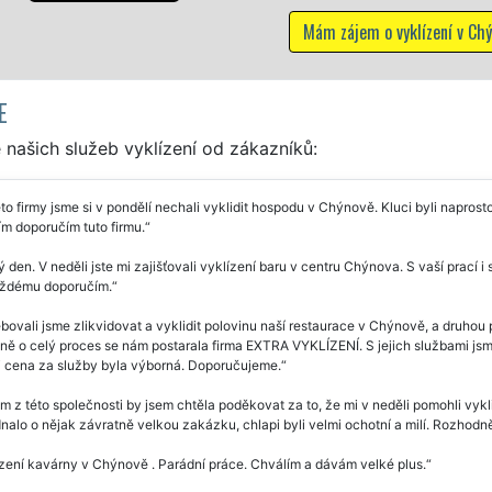
vyklízení v Chýnově
E
našich služeb vyklízení od zákazníků:
to firmy jsme si v pondělí nechali vyklidit hospodu v Chýnově. Kluci byli napros
m doporučím tuto firmu.
 den. V neděli jste mi zajišťovali vyklízení baru v centru Chýnova. S vaší prací 
aždému doporučím.
bovali jsme zlikvidovat a vyklidit polovinu naší restaurace v Chýnově, a druhou 
ě o celý proces se nám postarala firma EXTRA VYKLÍZENÍ. S jejich službami jsme
 i cena za služby byla výborná. Doporučujeme.
 z této společnosti by jsem chtěla poděkovat za to, že mi v neděli pomohli vy
nalo o nějak závratně velkou zakázku, chlapi byli velmi ochotní a milí. Rozhodně
zení kavárny v Chýnově . Parádní práce. Chválím a dávám velké plus.