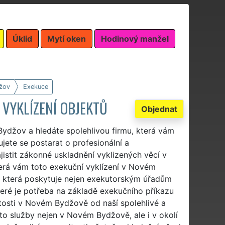
Úklid
Mytí oken
Hodinový manžel
žov
Exekuce
 VYKLÍZENÍ OBJEKTŮ
Objednat
ydžov a hledáte spolehlivou firmu, která vám
jete se postarat o profesionální a
istit zákonné uskladnění vyklizených věcí v
erá vám toto exekuční vyklízení v Novém
t, která poskytuje nejen exekutorským úřadům
které je potřeba na základě exekučního příkazu
itosti v Novém Bydžově od naší spolehlivé a
yto služby nejen v Novém Bydžově, ale i v okolí