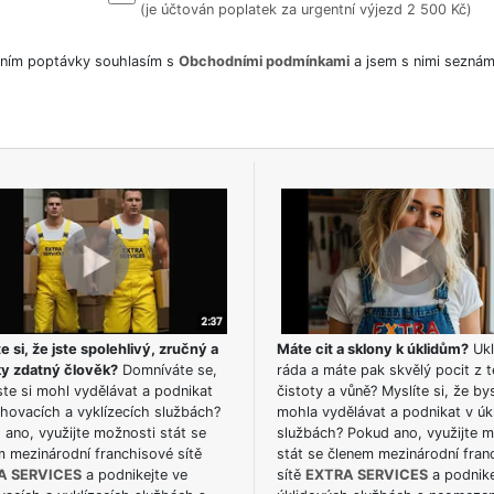
(je účtován poplatek za urgentní výjezd 2 500 Kč)
ním poptávky souhlasím s
Obchodními podmínkami
a jsem s nimi seznám
e si, že jste spolehlivý, zručný a
Máte cit a sklony k úklidům?
Ukl
ky zdatný člověk?
Domníváte se,
ráda a máte pak skvělý pocit z t
te si mohl vydělávat a podnikat
čistoty a vůně? Myslíte si, že by
hovacích a vyklízecích službách?
mohla vydělávat a podnikat v úk
ano, využijte možnosti stát se
službách? Pokud ano, využijte 
m mezinárodní franchisové sítě
stát se členem mezinárodní fran
A SERVICES
a podnikejte ve
sítě
EXTRA SERVICES
a podnike