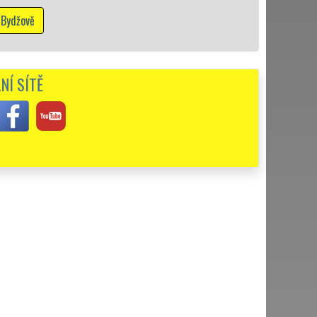
Mám zájem o vyk
NÍ SÍTĚ