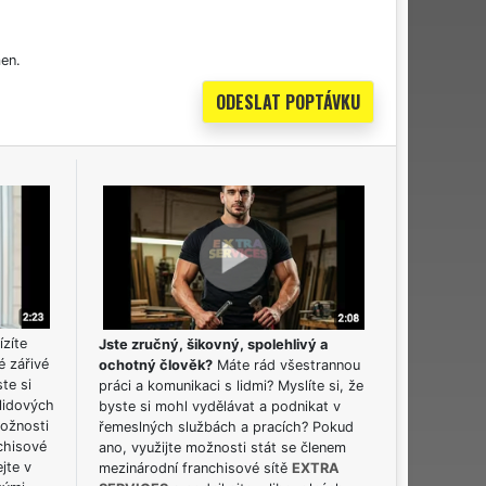
en.
ízíte
Jste zručný, šikovný, spolehlivý a
é zářivé
ochotný člověk?
Máte rád všestrannou
ste si
práci a komunikaci s lidmi? Myslíte si, že
lidových
byste si mohl vydělávat a podnikat v
možnosti
řemeslných službách a pracích? Pokud
chisové
ano, využijte možnosti stát se členem
jte v
mezinárodní franchisové sítě
EXTRA