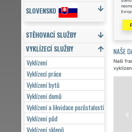
stěhov
neome
SLOVENSKO
Evrops
STĚHOVACÍ SLUŽBY
VYKLÍZECÍ SLUŽBY
NAŠE D
Vyklízení
Naši fra
vyklízen
Vyklízecí práce
Vyklízení bytů
VYKLÍZENÍ A V
Vyklízení domů
v Novém Bydžově 
vyklízení, a to j
Vyklízení a likvidace pozůstalostí
značkou sítě EXTR
servis se záruko
Vyklízení půd
hodin denně, 7 dn
Vyklízení sklepů