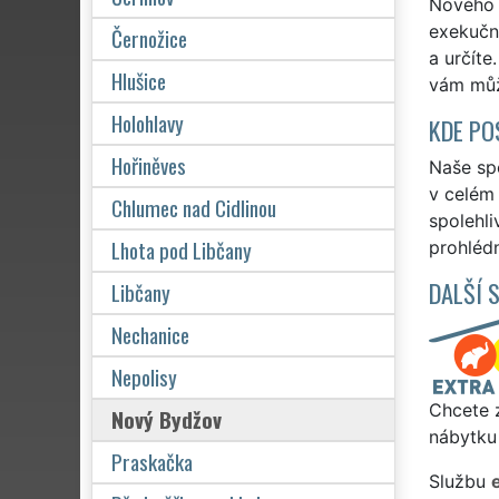
Nového 
exekučně
Černožice
a určíte
Hlušice
vám můž
Holohlavy
KDE PO
Hořiněves
Naše spo
v celém 
Chlumec nad Cidlinou
spolehli
Lhota pod Libčany
prohlédn
DALŠÍ 
Libčany
Nechanice
Nepolisy
Chcete z
Nový Bydžov
nábytku
Praskačka
Službu