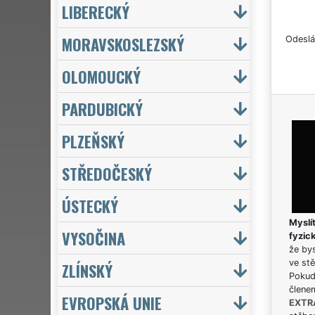
LIBERECKÝ
MORAVSKOSLEZSKÝ
Odeslá
OLOMOUCKÝ
PARDUBICKÝ
PLZEŇSKÝ
STŘEDOČESKÝ
ÚSTECKÝ
Myslít
VYSOČINA
fyzic
že bys
ve stě
ZLÍNSKÝ
Pokud 
člene
EVROPSKÁ UNIE
EXTR