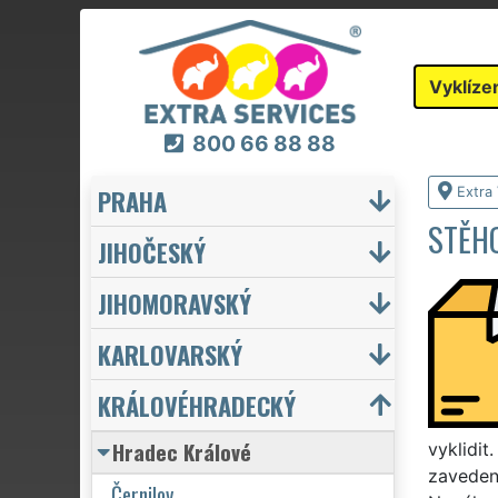
Vyklíze
800 66 88 88
PRAHA
Extra 
STĚHO
JIHOČESKÝ
JIHOMORAVSKÝ
KARLOVARSKÝ
KRÁLOVÉHRADECKÝ
Hradec Králové
vyklidit
zaveden
Černilov