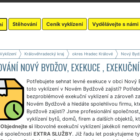
Stěhování
Ceník vyklízení
Vydělávejte s námi
ní
Vyklízení
Královéhradecký kraj
okres Hradec Králové
Nový Byd
VÁNÍ NOVÝ BYDŽOV, EXEKUCE , EXEKUČNÍ
Potřebujete sehnat levné exekuce v obci Nový B
toto vyklízení v Novém Bydžově zajistí? Potřebu
bezproblémové exekuční vyklizení a zároveň zaj
Novém Bydžově a hledáte spolehlivou firmu, kt
Bydžově zajistí? Jsme profesionální společnos
vyklízení bytů, domů, firem a dalších objektů, 
.
Objednejte si
libovolné exekuční vyklizení jakékoli nemov
é společnosti
EXTRA SLUŽBY
. Již řadu let poskytujeme t