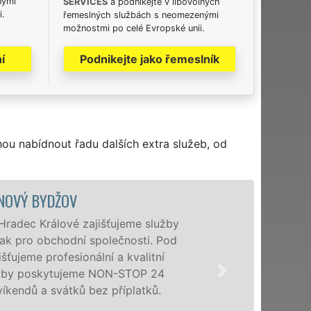
nými
SERVICES
a podnikejte v libovolných
i.
řemeslných službách s neomezenými
možnostmi po celé Evropské unii.
í
Podnikejte jako řemeslník
hou nabídnout řadu dalších extra služeb, od
.
VYKLÍZECÍ PRÁ
Společnost EXTRA VYKLÍZ
poboček levné, přesto kv
Bydžově a okolí. Poskyt
osobám se zárukou kval
příplatků.