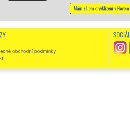
 o vyklízení v Novém Bydžově
ZY
SOCIÁL
ecné obchodní podmínky
kt