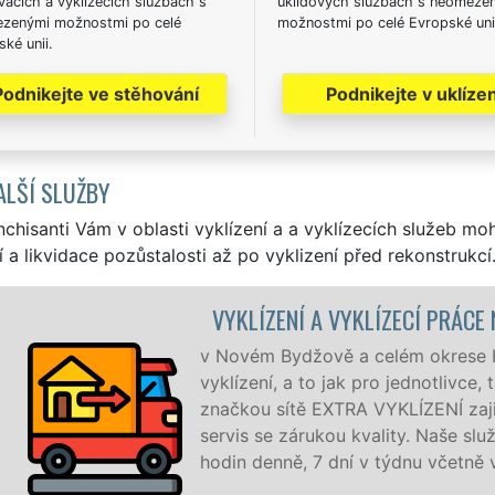
acích a vyklízecích službách s
úklidových službách s neomeze
zenými možnostmi po celé
možnostmi po celé Evropské uni
ké unii.
Podnikejte ve stěhování
Podnikejte v uklízen
ALŠÍ SLUŽBY
nchisanti Vám v oblasti vyklízení a a vyklízecích služeb mo
í a likvidace pozůstalosti až po vyklizení před rekonstrukcí
YKLÍZECÍ PRÁCE NOVÝ BYDŽOV
a celém okrese Hradec Králové zajišťujeme služby
ak pro jednotlivce, tak pro obchodní společnosti. Pod
A VYKLÍZENÍ zajišťujeme profesionální a kvalitní
u kvality. Naše služby poskytujeme NON-STOP 24
í v týdnu včetně víkendů a svátků bez příplatků.