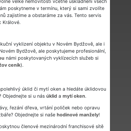
olně velké nemovitosti včetně uskladnění všech
ám poskytneme v termínu, který si sami zvolíte
onů zajistíme a obstaráme za vás. Tento servis
 Králové.
ekuční vyklizení objektu v Novém Bydžově, ale i
 Novém Bydžově, ale poskytujeme profesionální,
ou
námi poskytovaných vyklízecích služeb si
ov ceník
).
spolehlivý úklid či mytí oken a hledáte úklidovou
? Objednejte si u nás
úklid
a
mytí oken
.
ávy, řezání dřeva, vrtání poliček nebo opravu
báře? Objednejte si naše
hodinové manžely
!
poskytnou členové mezinárodní franchisové sítě