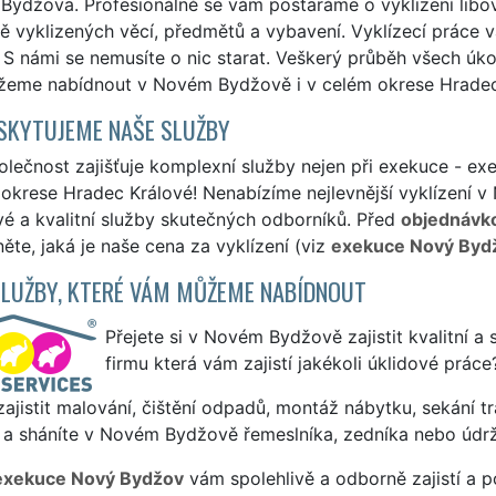
Bydžova. Profesionálně se vám postaráme o vyklizení libov
 vyklizených věcí, předmětů a vybavení. Vyklízecí práce v
. S námi se nemusíte o nic starat. Veškerý průběh všech úk
eme nabídnout v Novém Bydžově i v celém okrese Hradec
SKYTUJEME NAŠE SLUŽBY
lečnost zajišťuje komplexní služby nejen při exekuce - ex
okrese Hradec Králové! Nenabízíme nejlevnější vyklízení v
vé a kvalitní služby skutečných odborníků. Před
objednávk
ěte, jaká je naše cena za vyklízení (viz
exekuce Nový Bydž
SLUŽBY, KTERÉ VÁM MŮŽEME NABÍDNOUT
Přejete si v Novém Bydžově zajistit kvalitní a 
firmu která vám zajistí jakékoli úklidové práce
ajistit malování, čištění odpadů, montáž nábytku, sekání tr
 a sháníte v Novém Bydžově řemeslníka, zedníka nebo údrž
exekuce Nový Bydžov
vám spolehlivě a odborně zajistí a 