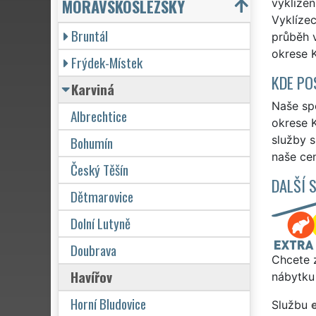
MORAVSKOSLEZSKÝ
vyklizen
Vyklízec
Bruntál
průběh 
okrese K
Frýdek-Místek
KDE PO
Karviná
Naše spo
Albrechtice
okrese K
Bohumín
služby 
naše cen
Český Těšín
DALŠÍ 
Dětmarovice
Dolní Lutyně
Doubrava
Chcete z
Havířov
nábytku 
Horní Bludovice
Službu