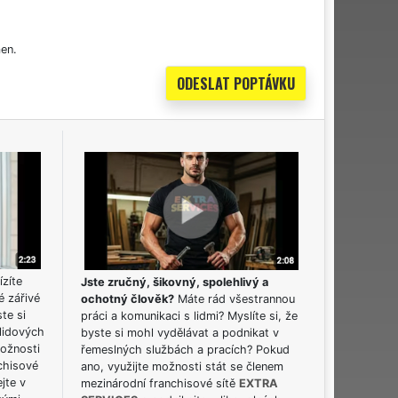
en.
ízíte
Jste zručný, šikovný, spolehlivý a
é zářivé
ochotný člověk?
Máte rád všestrannou
ste si
práci a komunikaci s lidmi? Myslíte si, že
lidových
byste si mohl vydělávat a podnikat v
možnosti
řemeslných službách a pracích? Pokud
chisové
ano, využijte možnosti stát se členem
jte v
mezinárodní franchisové sítě
EXTRA