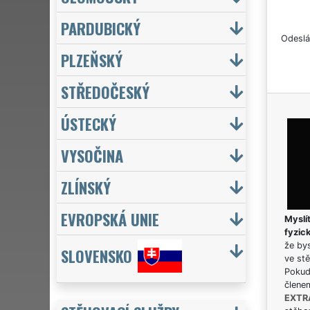
PARDUBICKÝ
Odeslá
PLZEŇSKÝ
STŘEDOČESKÝ
ÚSTECKÝ
VYSOČINA
ZLÍNSKÝ
EVROPSKÁ UNIE
Myslít
fyzic
že bys
SLOVENSKO
ve stě
Pokud 
člene
EXTR