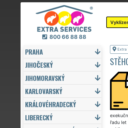
Vyklíze
800 66 88 88
PRAHA
Extra 
STĚHO
JIHOČESKÝ
JIHOMORAVSKÝ
KARLOVARSKÝ
KRÁLOVÉHRADECKÝ
LIBERECKÝ
exekuční
řadu let