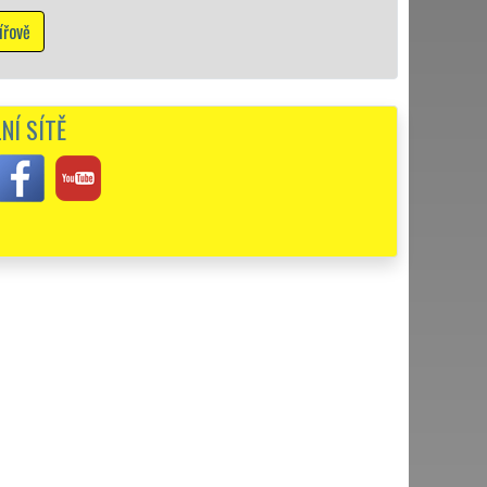
vě
NÍ SÍTĚ