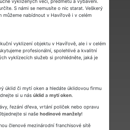
kučně vyklizených věcí, předmětů a vybavení.
rčíte. S námi se nemusíte o nic starat. Veškerý
ám můžeme nabídnout v Havířově i v celém
uční vyklizení objektu v Havířově, ale i v celém
kytujeme profesionální, spolehlivé a kvalitní
h vyklízecích služeb si prohlédněte, jaká je
livý úklid či mytí oken a hledáte úklidovou firmu
ednejte si u nás
úklid
a
mytí oken
.
ávy, řezání dřeva, vrtání poliček nebo opravu
Objednejte si naše
hodinové manžely
!
nou členové mezinárodní franchisové sítě