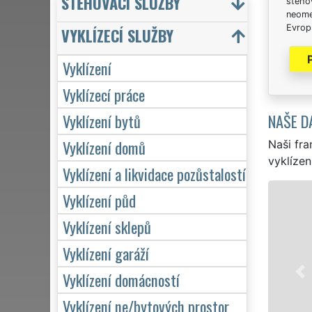
STĚHOVACÍ SLUŽBY
stěhov
neome
Evrops
VYKLÍZECÍ SLUŽBY
Vyklízení
Vyklízecí práce
NAŠE D
Vyklízení bytů
Vyklízení domů
Naši fra
vyklízen
Vyklízení a likvidace pozůstalostí
Vyklízení půd
Vyklízení sklepů
Vyklízení garáží
Vyklízení domácností
Vyklízení ne/bytových prostor