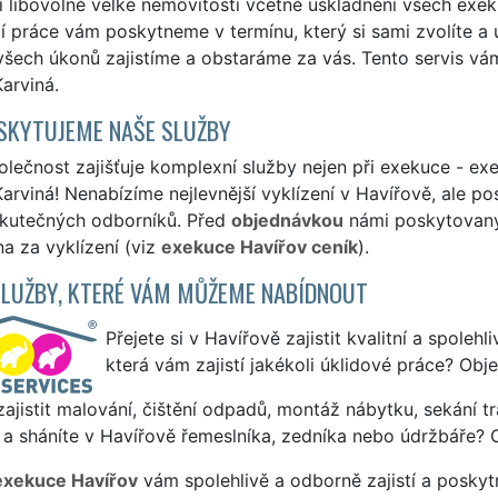
í libovolně velké nemovitosti včetně uskladnění všech exe
í práce vám poskytneme v termínu, který si sami zvolíte a u
všech úkonů zajistíme a obstaráme za vás. Tento servis v
arviná.
SKYTUJEME NAŠE SLUŽBY
lečnost zajišťuje komplexní služby nejen při exekuce - exek
arviná! Nenabízíme nejlevnější vyklízení v Havířově, ale pos
skutečných odborníků. Před
objednávkou
námi poskytovanýc
a za vyklízení (viz
exekuce Havířov ceník
).
SLUŽBY, KTERÉ VÁM MŮŽEME NABÍDNOUT
Přejete si v Havířově zajistit kvalitní a spoleh
která vám zajistí jakékoli úklidové práce? Obj
ajistit malování, čištění odpadů, montáž nábytku, sekání tr
a sháníte v Havířově řemeslníka, zedníka nebo údržbáře? 
exekuce Havířov
vám spolehlivě a odborně zajistí a poskyt