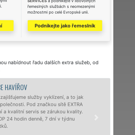
nými
SERVICES
a podnikejte v libovolných
i.
řemeslných službách s neomezenými
možnostmi po celé Evropské unii.
í
Podnikejte jako řemeslník
hou nabídnout řadu dalších extra služeb, od
.
 HAVÍŘOV
šťujeme služby vyklízení, a to jak
olečnosti. Pod značkou sítě EXTRA
kvalitní servis se zárukou kvality.
4 hodin denně, 7 dní v týdnu
.