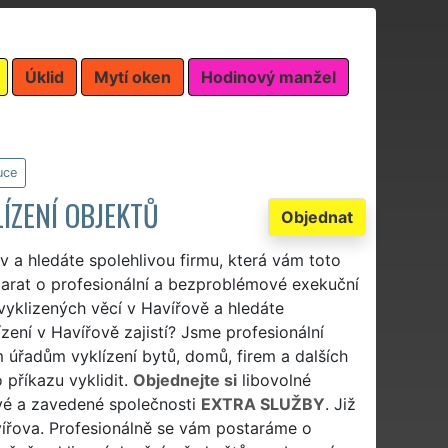
Úklid
Mytí oken
Hodinový manžel
uce
LÍZENÍ OBJEKTŮ
Objednat
v a hledáte spolehlivou firmu, která vám toto
starat o profesionální a bezproblémové exekuční
 vyklizených věcí v Havířově a hledáte
zení v Havířově zajistí? Jsme profesionální
 úřadům vyklízení bytů, domů, firem a dalších
 příkazu vyklidit.
Objednejte si
libovolné
ivé a zavedené společnosti
EXTRA SLUŽBY
. Již
avířova. Profesionálně se vám postaráme o