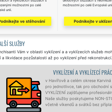
acích a vyklízecích službách s
úklidových službách s neomeze
zenými možnostmi po celé
možnostmi po celé Evropské uni
ké unii.
Podnikejte ve stěhování
Podnikejte v uklízen
ALŠÍ SLUŽBY
nchisanti Vám v oblasti vyklízení a a vyklízecích služeb mo
í a likvidace pozůstalosti až po vyklizení před rekonstrukcí
VYKLÍZENÍ A VYKLÍZECÍ PRÁCE
v Havířově a celém okrese Karviná zaji
pro jednotlivce, tak pro obchodní sp
VYKLÍZENÍ zajišťujeme profesionální a 
Naše služby poskytujeme NON-STOP 2
včetně víkendů a svátků bez příplatků