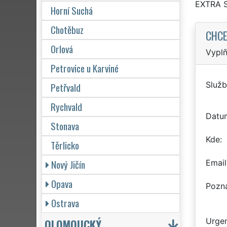
EXTRA 
Horní Suchá
Chotěbuz
CHCE
Orlová
Vyplň
Petrovice u Karviné
Služb
Petřvald
Rychvald
Datu
Stonava
Kde
Těrlicko
Nový Jičín
Email
Opava
Pozn
Ostrava
OLOMOUCKÝ
Urgen