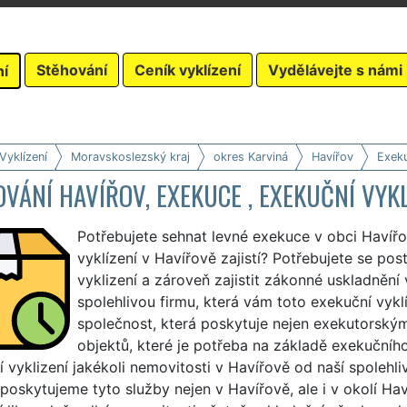
Stěhování
Ceník vyklízení
Vydělávejte s námi
ní
Vyklízení
Moravskoslezský kraj
okres Karviná
Havířov
Exek
VÁNÍ HAVÍŘOV, EXEKUCE , EXEKUČNÍ VYK
Potřebujete sehnat levné exekuce v obci Havířo
vyklízení v Havířově zajistí? Potřebujete se po
vyklizení a zároveň zajistit zákonné uskladnění
spolehlivou firmu, která vám toto exekuční vyklí
společnost, která poskytuje nejen exekutorským
objektů, které je potřeba na základě exekučního
 vyklizení jakékoli nemovitosti v Havířově od naší spolehl
 poskytujeme tyto služby nejen v Havířově, ale i v okolí H