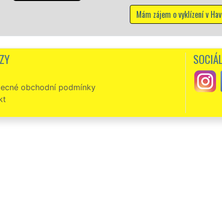
Mám zájem o vyklízení v Havířo
ZY
SOCIÁL
ecné obchodní podmínky
kt