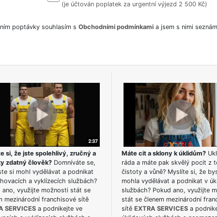
(je účtován poplatek za urgentní výjezd 2 500 Kč)
ním poptávky souhlasím s
Obchodními podmínkami
a jsem s nimi seznám
e si, že jste spolehlivý, zručný a
Máte cit a sklony k úklidům?
Ukl
ky zdatný člověk?
Domníváte se,
ráda a máte pak skvělý pocit z t
te si mohl vydělávat a podnikat
čistoty a vůně? Myslíte si, že by
hovacích a vyklízecích službách?
mohla vydělávat a podnikat v úk
ano, využijte možnosti stát se
službách? Pokud ano, využijte 
m mezinárodní franchisové sítě
stát se členem mezinárodní fran
A SERVICES
a podnikejte ve
sítě
EXTRA SERVICES
a podnike