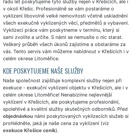
řadu let poskytujeme tyto služby nejen v Křešicích, ale i
v okolí Křešic. Profesionálně se vám postaráme o
vyklizení libovolně velké nemovitosti včetně uskladnění
všech exekučně vyklizených věcí, předmětů a vybavení.
Vyklízecí práce vám poskytneme v termínu, který si
sami zvolíte a určíte. S námi se nemusíte o nic starat.
Veškerý průběh všech úkonů zajistíme a obstaráme za
vás. Tento servis vám můžeme nabídnout v Křešicích i v
celém okrese Litoměřice.
KDE POSKYTUJEME NAŠE SLUŽBY
Naše společnost zajišťuje komplexní služby nejen při
exekuce - exekuční vyklizení objektu v Křešicích, ale i v
celém okrese Litoměřice! Nenabízíme nejlevnější
vyklízení v Křešicích, ale poskytujeme profesionální,
spolehlivé a kvalitní služby skutečných odborníků. Před
objednávkou
námi poskytovaných vyklízecích služeb si
prohlédněte, jaká je naše cena za vyklízení (viz
exekuce Křešice ceník
).