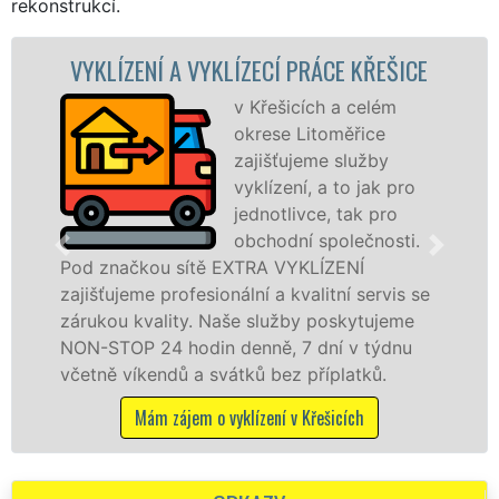
rekonstrukcí.
NÍ A VYKLÍZECÍ PRÁCE KŘEŠICE
VYKLÍZEC
v Křešicích a celém
okrese Litoměřice
zajišťujeme služby
vyklízení, a to jak pro
jednotlivce, tak pro
obchodní společnosti.
ou sítě EXTRA VYKLÍZENÍ
v Křešicích a
 profesionální a kvalitní servis se
jak fyzickým
ality. Naše služby poskytujeme
zárukou kval
24 hodin denně, 7 dní v týdnu
STOP bez dalš
endů a svátků bez příplatků.
Mám záje
m zájem o vyklízení v Křešicích