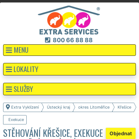
800 66 88 88
MENU
LOKALITY
SLUŽBY
Extra Vyklízení
Ústecký kraj
okres Litoměřice
Křešice
Exekuce
STĚHOVÁNÍ KŘEŠICE, EXEKUCE
Objednat