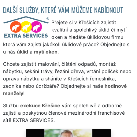
DALŠÍ SLUŽBY, KTERÉ VÁM MŮŽEME NABÍDNOUT
Přejete si v Křešicích zajistit
kvalitní a spolehlivý úklid či mytí
oken a hledáte úklidovou firmu
která vám zajistí jakékoli úklidové práce? Objednejte si
u nás
úklid
a
mytí oken
.
Chcete zajistit malování, čištění odpadů, montáž
nábytku, sekání trávy, řezání dřeva, vrtání poliček nebo
opravu nábytku a sháníte v Křešicích řemeslníka,
zedníka nebo údržbáře? Objednejte si naše
hodinové
manžely
!
Službu
exekuce Křešice
vám spolehlivě a odborně
zajistí a poskytnou členové mezinárodní franchisové
sítě EXTRA SERVICES.