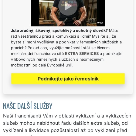
Jste zručný, šikovný, spolehlivý a ochotný člověk?
Máte
rád všestrannou práci a komunikaci s lidmi? Myslíte si, že
byste si mohl vydělávat a podnikat v řemeslných službách a
pracích? Pokud ano, využijte možnosti stát se členem
mezinárodní franchisové sítě
EXTRA SERVICES
a podnikejte
v libovolných řemeslných službách s neomezenými
možnostmi po celé Evropské unii.
Podnikejte jako řemeslník
NAŠE DALŠÍ SLUŽBY
Naši franchisanti Vám v oblasti vyklízení a a vyklízecích
služeb mohou nabídnout řadu dalších extra služeb, od
vyklízení a likvidace pozůstalosti až po vyklizení před