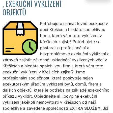
, EXEKUČNÍ VYKLÍZENÍ
OBJEKTŮ
Potřebujete sehnat levné exekuce v
obci Křešice a hledáte spolehlivou
firmu, která vám toto vyklízení v
Křešicích zajistí? Potřebujete se
postarat o profesionální a
bezproblémové exekuční vyklizení a
zároveň zajistit zákonné uskladnění vyklizených věcí v
Křešicích a hledáte spolehlivou firmu, která vám toto
exekuční vyklízení v Křešicích zajistí? Jsme
profesionální společnost, která poskytuje nejen
exekutorským úřadům vyklízení bytů, domů, firem a
dalších objektů, které je potřeba na základě exekučního
příkazu vyklidit.
Objednejte si
libovolné exekuční
vyklizení jakékoli nemovitosti v Křešicích od naší
spolehlivé a zavedené společnosti
EXTRA SLUŽBY
. Již