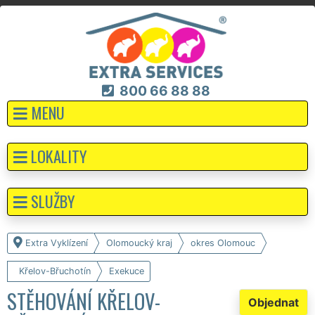
800 66 88 88
MENU
LOKALITY
SLUŽBY
Extra Vyklízení
Olomoucký kraj
okres Olomouc
Křelov-Břuchotín
Exekuce
STĚHOVÁNÍ KŘELOV-
Objednat