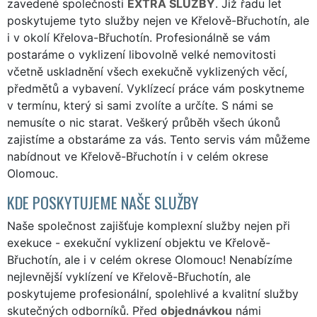
zavedené společnosti
EXTRA SLUŽBY
. Již řadu let
poskytujeme tyto služby nejen ve Křelově-Břuchotín, ale
i v okolí Křelova-Břuchotín. Profesionálně se vám
postaráme o vyklizení libovolně velké nemovitosti
včetně uskladnění všech exekučně vyklizených věcí,
předmětů a vybavení. Vyklízecí práce vám poskytneme
v termínu, který si sami zvolíte a určíte. S námi se
nemusíte o nic starat. Veškerý průběh všech úkonů
zajistíme a obstaráme za vás. Tento servis vám můžeme
nabídnout ve Křelově-Břuchotín i v celém okrese
Olomouc.
KDE POSKYTUJEME NAŠE SLUŽBY
Naše společnost zajišťuje komplexní služby nejen při
exekuce - exekuční vyklizení objektu ve Křelově-
Břuchotín, ale i v celém okrese Olomouc! Nenabízíme
nejlevnější vyklízení ve Křelově-Břuchotín, ale
poskytujeme profesionální, spolehlivé a kvalitní služby
skutečných odborníků. Před
objednávkou
námi