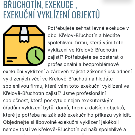
BŘUCHOTÍN, EXEKUCE ,
EXEKUČNÍ VYKLÍZENÍ OBJEKTŮ
Potřebujete sehnat levné exekuce v
obci Křelov-Břuchotín a hledáte
spolehlivou firmu, která vám toto
vyklízení ve Křelově-Břuchotín
zajistí? Potřebujete se postarat o
profesionální a bezproblémové
exekuční vyklizení a zároveň zajistit zákonné uskladnění
vyklizených věcí ve Křelově-Břuchotín a hledáte
spolehlivou firmu, která vám toto exekuční vyklízení ve
Křelově-Břuchotín zajistí? Jsme profesionální
společnost, která poskytuje nejen exekutorským
úřadům vyklízení bytů, domů, firem a dalších objektů,
které je potřeba na základě exekučního příkazu vyklidit.
Objednejte si
libovolné exekuční vyklizení jakékoli
nemovitosti ve Křelově-Břuchotín od naší spolehlivé a