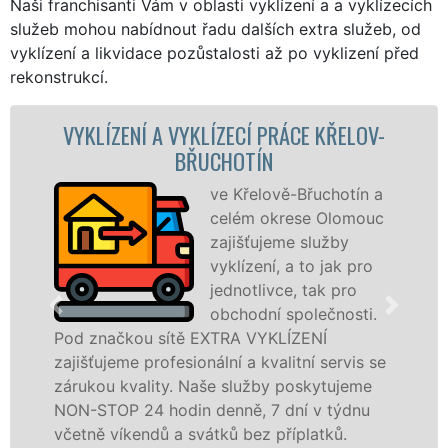
Naši franchisanti Vám v oblasti vyklízení a a vyklízecích
služeb mohou nabídnout řadu dalších extra služeb, od
vyklízení a likvidace pozůstalosti až po vyklizení před
rekonstrukcí.
LÍZENÍ A VYKLÍZECÍ PRÁCE KŘELOV-
VYKLÍ
BŘUCHOTÍN
ve Křelově-Břuchotín a
celém okrese Olomouc
zajišťujeme služby
vyklízení, a to jak pro
jednotlivce, tak pro
obchodní společnosti.
načkou sítě EXTRA VYKLÍZENÍ
ve Křelo
ujeme profesionální a kvalitní servis se
tuto slu
ou kvality. Naše služby poskytujeme
osobám s
TOP 24 hodin denně, 7 dní v týdnu
práce, a
ě víkendů a svátků bez příplatků.