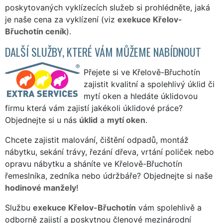
poskytovaných vyklízecích služeb si prohlédněte, jaká
je naše cena za vyklízení (viz
exekuce Křelov-
Břuchotín ceník
).
DALŠÍ SLUŽBY, KTERÉ VÁM MŮŽEME NABÍDNOUT
Přejete si ve Křelově-Břuchotín
zajistit kvalitní a spolehlivý úklid či
mytí oken a hledáte úklidovou
firmu která vám zajistí jakékoli úklidové práce?
Objednejte si u nás
úklid
a
mytí oken
.
Chcete zajistit malování, čištění odpadů, montáž
nábytku, sekání trávy, řezání dřeva, vrtání poliček nebo
opravu nábytku a sháníte ve Křelově-Břuchotín
řemeslníka, zedníka nebo údržbáře? Objednejte si naše
hodinové manžely
!
Službu
exekuce Křelov-Břuchotín
vám spolehlivě a
odborně zajistí a poskytnou členové mezinárodní