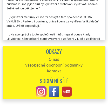
budeme v Libé jejich služby vyklízení a stěhování využívat i nadále.
Ještě jednou děkujeme.
Vyklizení mé firmy v Libé mi poskytla tato společnost EXTRA
VYKLÍZENÍ. Perfektní domluva, práce i cena za vyklízecí a likvidační
práce. Určitě doporučuji.
Ke spolupráci s touto společností můžu napsat pouze klady.
Likvidovali nám veškeré staré vybavení a zařízení v Libé a zajišťovali
kompletní vyklizení firmy. Skutečně není co vytknout. Celá
organizace vyklízení probíhala na jedničku. Určitě doporučuji využívat
ODKAZY
tuto společnost.
O nás
Chtěl by jsem poděkovat za vaši spolupráci při vyklizení naší
Všeobecné obchodní podmínky
společnosti v Libé. Veškeré prostory byly krásně a čistě vyklizené.
Velmi solidní práce. Díky.
Kontakt
SOCIÁLNÍ SÍTĚ