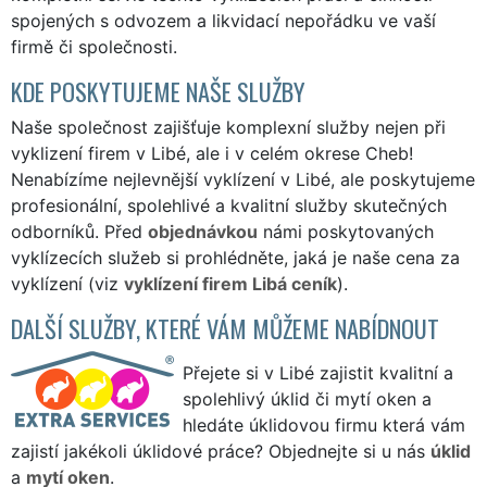
spojených s odvozem a likvidací nepořádku ve vaší
firmě či společnosti.
KDE POSKYTUJEME NAŠE SLUŽBY
Naše společnost zajišťuje komplexní služby nejen při
vyklizení firem v Libé, ale i v celém okrese Cheb!
Nenabízíme nejlevnější vyklízení v Libé, ale poskytujeme
profesionální, spolehlivé a kvalitní služby skutečných
odborníků. Před
objednávkou
námi poskytovaných
vyklízecích služeb si prohlédněte, jaká je naše cena za
vyklízení (viz
vyklízení firem Libá ceník
).
DALŠÍ SLUŽBY, KTERÉ VÁM MŮŽEME NABÍDNOUT
Přejete si v Libé zajistit kvalitní a
spolehlivý úklid či mytí oken a
hledáte úklidovou firmu která vám
zajistí jakékoli úklidové práce? Objednejte si u nás
úklid
a
mytí oken
.