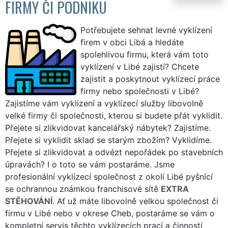
FIRMY ČI PODNIKU
Potřebujete sehnat levné vyklízení
firem v obci Libá a hledáte
spolehlivou firmu, která vám toto
vyklízení v Libé zajistí? Chcete
zajistit a poskytnout vyklízecí práce
firmy nebo společnosti v Libé?
Zajistíme vám vyklizení a vyklízecí služby libovolně
velké firmy či společnosti, kterou si budete přát vyklidit.
Přejete si zlikvidovat kancelářský nábytek? Zajistíme.
Přejete si vyklidit sklad se starým zbožím? Vyklidíme.
Přejete si zlikvidovat a odvézt nepořádek po stavebních
úpravách? I o toto se vám postaráme. Jsme
profesionální vyklízecí společnost z okolí Libé pyšnící
se ochrannou známkou franchisové sítě
EXTRA
STĚHOVÁNÍ
. Ať už máte libovolně velkou společnost či
firmu v Libé nebo v okrese Cheb, postaráme se vám o
kompletní servis těchto vyklízecích prací a činností