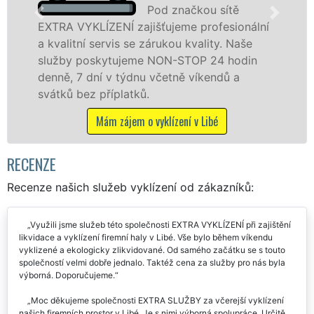
Pod značkou sítě
YKLÍZENÍ zajišťujeme profesionální
v Libé a ok
ní servis se zárukou kvality. Naše
fyzickým, 
poskytujeme NON-STOP 24 hodin
zárukou kv
7 dní v týdnu včetně víkendů a
STOP bez d
ez příplatků.
Mám
Mám zájem o vyklízení v Libé
RECENZE
Recenze našich služeb vyklízení od zákazníků:
Využili jsme služeb této společnosti EXTRA VYKLÍZENÍ při zajištění
likvidace a vyklízení firemní haly v Libé. Vše bylo během víkendu
vyklizené a ekologicky zlikvidované. Od samého začátku se s touto
společností velmi dobře jednalo. Taktéž cena za služby pro nás byla
výborná. Doporučujeme.
Moc děkujeme společnosti EXTRA SLUŽBY za včerejší vyklízení
našich firemních prostor v Libé. Je s nimi výborná spolupráce. Určitě