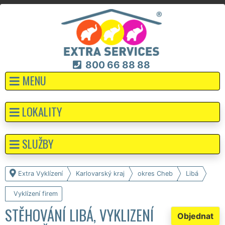
800 66 88 88
MENU
LOKALITY
SLUŽBY
Extra Vyklízení
Karlovarský kraj
okres Cheb
Libá
Vyklízení firem
STĚHOVÁNÍ LIBÁ, VYKLIZENÍ
Objednat