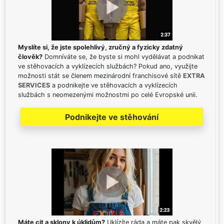
Myslíte si, že jste spolehlivý, zručný a fyzicky zdatný
člověk?
Domníváte se, že byste si mohl vydělávat a podnikat
ve stěhovacích a vyklízecích službách? Pokud ano, využijte
možnosti stát se členem mezinárodní franchisové sítě
EXTRA
SERVICES
a podnikejte ve stěhovacích a vyklízecích
službách s neomezenými možnostmi po celé Evropské unii.
Podnikejte ve stěhování
Máte cit a sklony k úklidům?
Uklízíte ráda a máte pak skvělý