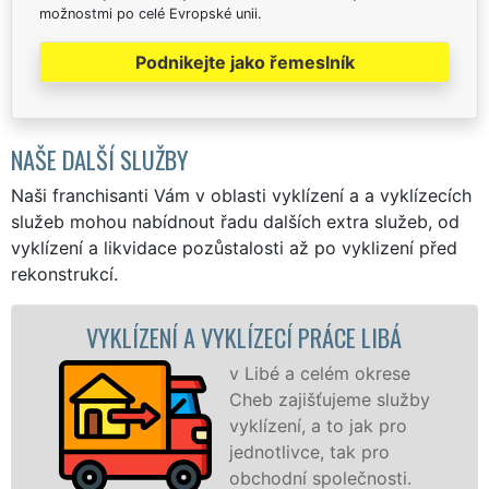
možnostmi po celé Evropské unii.
Podnikejte jako řemeslník
NAŠE DALŠÍ SLUŽBY
Naši franchisanti Vám v oblasti vyklízení a a vyklízecích
služeb mohou nabídnout řadu dalších extra služeb, od
vyklízení a likvidace pozůstalosti až po vyklizení před
rekonstrukcí.
ÍZENÍ A VYKLÍZECÍ PRÁCE LIBÁ
VYKLÍ
v Libé a celém okrese
Cheb zajišťujeme služby
vyklízení, a to jak pro
jednotlivce, tak pro
obchodní společnosti.