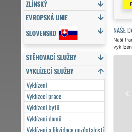
ZLÍNSKÝ
EVROPSKÁ UNIE
NAŠE D
SLOVENSKO
Naši fra
vyklízen
STĚHOVACÍ SLUŽBY
VYKLÍZENÍ A VYK
VYKLÍZECÍ SLUŽBY
ve Vnorovech a celém o
to jak pro jednotlivce
Vyklízení
EXTRA VYKLÍZENÍ zajišť
Vyklízecí práce
kvality. Naše služby 
týdnu včetně víkendů a
Vyklízení bytů
Vyklízení domů
Mám zájem o v
Vyklízení a likvidace pozůstalostí