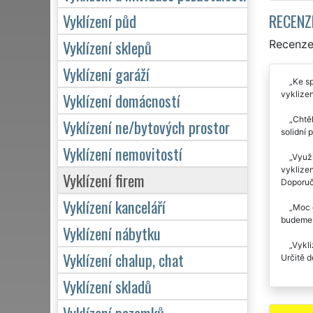
RECENZ
Vyklízení půd
Vyklízení sklepů
Recenze 
Vyklízení garáží
Ke sp
vyklizen
Vyklízení domácností
Chtěl
Vyklízení ne/bytových prostor
solidní 
Vyklízení nemovitostí
Využi
vyklizen
Vyklízení firem
Doporuč
Vyklízení kanceláří
Moc d
budeme v
Vyklízení nábytku
Vykli
Vyklízení chalup, chat
Určitě d
Vyklízení skladů
Vyklízení pozemků