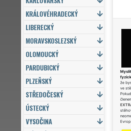
KARLOVARSKÝ
KRÁLOVÉHRADECKÝ
LIBERECKÝ
MORAVSKOSLEZSKÝ
OLOMOUCKÝ
PARDUBICKÝ
Myslít
fyzic
PLZEŇSKÝ
že bys
ve stě
STŘEDOČESKÝ
Pokud 
člene
EXTR
ÚSTECKÝ
stěhov
neome
VYSOČINA
Evrops