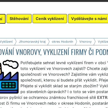
Stěhování
Ceník vyklízení
Vydělávejte s námi
ní
Vyklízení
Jihomoravský kraj
okres Hodonín
Vnorovy
Vyklíze
VÁNÍ VNOROVY, VYKLIZENÍ FIRMY ČI POD
Potřebujete sehnat levné vyklízení firem v obci
toto vyklízení ve Vnorovech zajistí? Chcete zaji
společnosti ve Vnorovech? Zajistíme vám vyklize
společnosti, kterou si budete přát vyklidit. Přej
Přejete si vyklidit sklad se starým zbožím? Vykl
po stavebních úpravách? I o toto se vám postar
norov pyšnící se ochrannou známkou franchisové sítě
EXTR
st či firmu ve Vnorovech nebo v okrese Hodonín, postarám