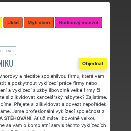
Úklid
Mytí oken
Hodinový manžel
ní firem
NIKU
Objednat
 Vnorovy a hledáte spolehlivou firmu, která vám
stit a poskytnout vyklízecí práce firmy nebo
ní a vyklízecí služby libovolně velké firmy či
ete si zlikvidovat kancelářský nábytek? Zajistíme.
idíme. Přejete si zlikvidovat a odvézt nepořádek
áme. Jsme profesionální vyklízecí společnost z
A STĚHOVÁNÍ
. Ať už máte libovolně velkou
e se vám o kompletní servis těchto vyklízecích