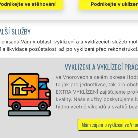
Podnikejte ve stěhování
Podnikejte v uklízen
ALŠÍ SLUŽBY
nchisanti Vám v oblasti vyklízení a a vyklízecích služeb mo
í a likvidace pozůstalosti až po vyklizení před rekonstrukcí
LÍZECÍ PRÁCE VNOROVY
krese Hodonín zajišťujeme služby vyklízení, a
, tak pro obchodní společnosti. Pod značkou sítě
ujeme profesionální a kvalitní servis se zárukou
poskytujeme NON-STOP 24 hodin denně, 7 dní v
 svátků bez příplatků.
yklízení ve Vnorovech