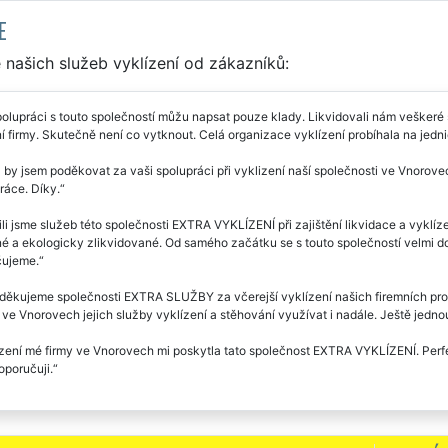
E
našich služeb vyklízení od zákazníků:
olupráci s touto společností můžu napsat pouze klady. Likvidovali nám veškeré 
í firmy. Skutečně není co vytknout. Celá organizace vyklízení probíhala na jedni
 by jsem poděkovat za vaši spolupráci při vyklizení naší společnosti ve Vnorovec
práce. Díky.
li jsme služeb této společnosti EXTRA VYKLÍZENÍ při zajištění likvidace a vyklí
é a ekologicky zlikvidované. Od samého začátku se s touto společností velmi do
ujeme.
ěkujeme společnosti EXTRA SLUŽBY za včerejší vyklízení našich firemních pros
e Vnorovech jejich služby vyklízení a stěhování využívat i nadále. Ještě jedn
zení mé firmy ve Vnorovech mi poskytla tato společnost EXTRA VYKLÍZENÍ. Perfek
oporučuji.