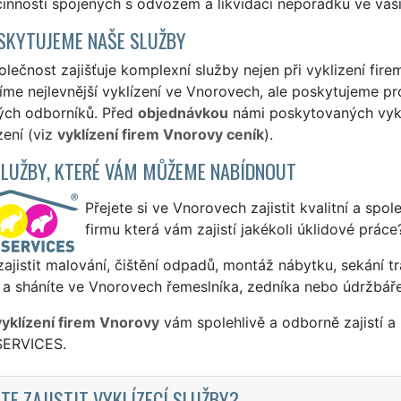
činností spojených s odvozem a likvidací nepořádku ve vaší 
SKYTUJEME NAŠE SLUŽBY
lečnost zajišťuje komplexní služby nejen při vyklizení fir
me nejlevnější vyklízení ve Vnorovech, ale poskytujeme prof
ých odborníků. Před
objednávkou
námi poskytovaných vyklí
zení (viz
vyklízení firem Vnorovy ceník
).
SLUŽBY, KTERÉ VÁM MŮŽEME NABÍDNOUT
Přejete si ve Vnorovech zajistit kvalitní a spol
firmu která vám zajistí jakékoli úklidové práce
ajistit malování, čištění odpadů, montáž nábytku, sekání tr
 a sháníte ve Vnorovech řemeslníka, zedníka nebo údržbáře
vyklízení firem Vnorovy
vám spolehlivě a odborně zajistí a
SERVICES.
TE ZAJISTIT VYKLÍZECÍ SLUŽBY?