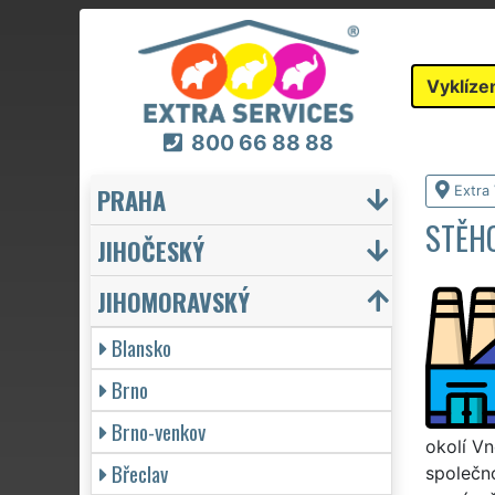
Vyklíze
800 66 88 88
PRAHA
Extra 
STĚHO
JIHOČESKÝ
JIHOMORAVSKÝ
Blansko
Brno
Brno-venkov
okolí V
Břeclav
společno