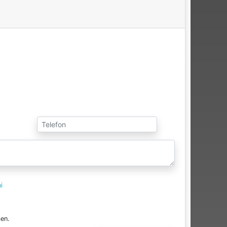
i
en.