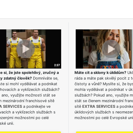
e si, že jste spolehlivý, zručný a
Máte cit a sklony k úklidům?
Ukl
ky zdatný člověk?
Domníváte se,
ráda a máte pak skvělý pocit z t
te si mohl vydělávat a podnikat
čistoty a vůně? Myslíte si, že by
hovacích a vyklízecích službách?
mohla vydělávat a podnikat v úk
ano, využijte možnosti stát se
službách? Pokud ano, využijte 
m mezinárodní franchisové sítě
stát se členem mezinárodní fran
A SERVICES
a podnikejte ve
sítě
EXTRA SERVICES
a podnike
acích a vyklízecích službách s
úklidových službách s neomeze
zenými možnostmi po celé
možnostmi po celé Evropské uni
ké unii.