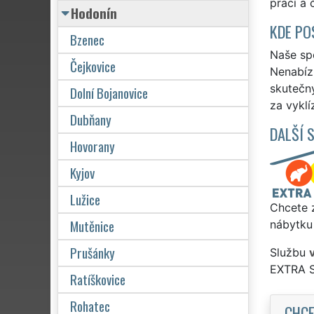
prací a 
Hodonín
KDE PO
Bzenec
Naše spo
Čejkovice
Nenabízí
skutečn
Dolní Bojanovice
za vyklí
Dubňany
DALŠÍ 
Hovorany
Kyjov
Lužice
Chcete z
Mutěnice
nábytku
Prušánky
Službu
EXTRA 
Ratíškovice
Rohatec
CHCE