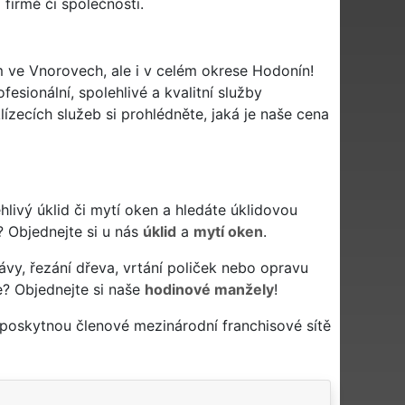
firmě či společnosti.
em ve Vnorovech, ale i v celém okrese Hodonín!
esionální, spolehlivé a kvalitní služby
zecích služeb si prohlédněte, jaká je naše cena
ehlivý úklid či mytí oken a hledáte úklidovou
? Objednejte si u nás
úklid
a
mytí oken
.
ávy, řezání dřeva, vrtání poliček nebo opravu
? Objednejte si naše
hodinové manžely
!
 poskytnou členové mezinárodní franchisové sítě