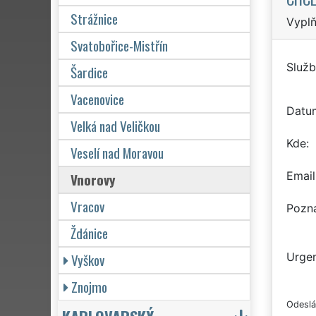
Strážnice
Vyplň
Svatobořice-Mistřín
Služb
Šardice
Vacenovice
Datu
Velká nad Veličkou
Kde
Veselí nad Moravou
Email
Vnorovy
Vracov
Pozn
Ždánice
Vyškov
Urgen
Znojmo
Odeslá