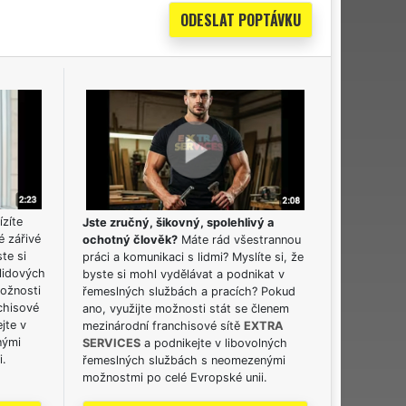
ízíte
Jste zručný, šikovný, spolehlivý a
é zářivé
ochotný člověk?
Máte rád všestrannou
ste si
práci a komunikaci s lidmi? Myslíte si, že
lidových
byste si mohl vydělávat a podnikat v
možnosti
řemeslných službách a pracích? Pokud
chisové
ano, využijte možnosti stát se členem
jte v
mezinárodní franchisové sítě
EXTRA
nými
SERVICES
a podnikejte v libovolných
i.
řemeslných službách s neomezenými
možnostmi po celé Evropské unii.