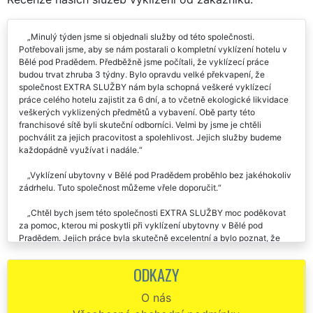
Minulý týden jsme si objednali služby od této společnosti.
Potřebovali jsme, aby se nám postarali o kompletní vyklízení hotelu v
Bělé pod Pradědem. Předběžně jsme počítali, že vyklízecí práce
budou trvat zhruba 3 týdny. Bylo opravdu velké překvapení, že
společnost EXTRA SLUŽBY nám byla schopná veškeré vyklízecí
práce celého hotelu zajistit za 6 dní, a to včetně ekologické likvidace
veškerých vyklizených předmětů a vybavení. Obě party této
franchisové sítě byli skuteční odborníci. Velmi by jsme je chtěli
pochválit za jejich pracovitost a spolehlivost. Jejich služby budeme
každopádně využívat i nadále.
Vyklízení ubytovny v Bělé pod Pradědem proběhlo bez jakéhokoliv
zádrhelu. Tuto společnost můžeme vřele doporučit.
Chtěl bych jsem této společnosti EXTRA SLUŽBY moc poděkovat
za pomoc, kterou mi poskytli při vyklízení ubytovny v Bělé pod
Pradědem. Jejich práce byla skutečně excelentní a bylo poznat, že
spolupracuji se skutečnými profesionály. Děkuji a určitě doporučuji.
ODKAZY
Společnost EXTRA SLUŽBY nám zajišťovala kompletní vyklízení
nově zakoupeného penzionu v Bělé pod Pradědem. Výborná práce,
O nás
výborná cena za vyklízení. Doporučujeme.