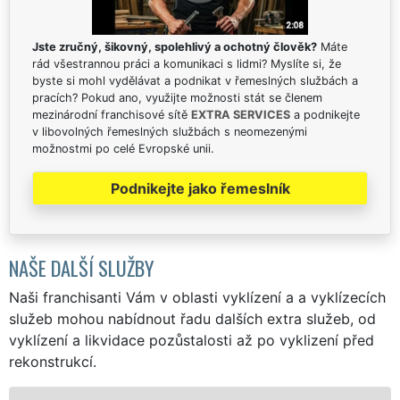
Jste zručný, šikovný, spolehlivý a ochotný člověk?
Máte
rád všestrannou práci a komunikaci s lidmi? Myslíte si, že
byste si mohl vydělávat a podnikat v řemeslných službách a
pracích? Pokud ano, využijte možnosti stát se členem
mezinárodní franchisové sítě
EXTRA SERVICES
a podnikejte
v libovolných řemeslných službách s neomezenými
možnostmi po celé Evropské unii.
Podnikejte jako řemeslník
NAŠE DALŠÍ SLUŽBY
Naši franchisanti Vám v oblasti vyklízení a a vyklízecích
služeb mohou nabídnout řadu dalších extra služeb, od
vyklízení a likvidace pozůstalosti až po vyklizení před
rekonstrukcí.