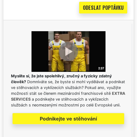
Myslíte si, že jste spolehlivý, zručný a fyzicky zdatný
člověk?
Domníváte se, že byste si mohl vydělávat a podnikat
ve stěhovacích a vyklízecích službách? Pokud ano, využijte
možnosti stát se členem mezinárodní franchisové sítě
EXTRA
SERVICES
a podnikejte ve stěhovacích a vyklízecích
službách s neomezenými možnostmi po celé Evropské unii.
Podnikejte ve stěhování