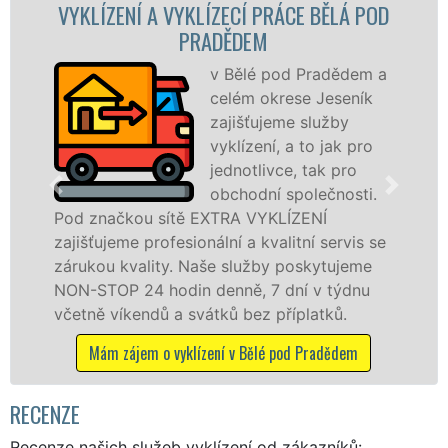
Í A VYKLÍZECÍ PRÁCE BĚLÁ POD
VYKLÍZECÍ
PRADĚDEM
v Bělé pod Pradědem a
celém okrese Jeseník
zajišťujeme služby
vyklízení, a to jak pro
jednotlivce, tak pro
obchodní společnosti.
ou sítě EXTRA VYKLÍZENÍ
v Bělé pod P
 profesionální a kvalitní servis se
tuto službu j
ality. Naše služby poskytujeme
osobám se zá
24 hodin denně, 7 dní v týdnu
práce, a to 
endů a svátků bez příplatků.
Mám zájem o v
jem o vyklízení v Bělé pod Pradědem
RECENZE
Recenze našich služeb vyklízení od zákazníků: