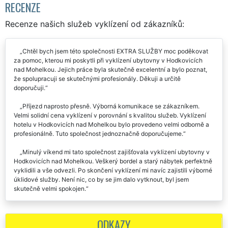
RECENZE
Recenze našich služeb vyklízení od zákazníků:
Chtěl bych jsem této společnosti EXTRA SLUŽBY moc poděkovat
za pomoc, kterou mi poskytli při vyklízení ubytovny v Hodkovicích
nad Mohelkou. Jejich práce byla skutečně excelentní a bylo poznat,
že spolupracuji se skutečnými profesionály. Děkuji a určitě
doporučuji.
Příjezd naprosto přesně. Výborná komunikace se zákazníkem.
Velmi solidní cena vyklízení v porovnání s kvalitou služeb. Vyklízení
hotelu v Hodkovicích nad Mohelkou bylo provedeno velmi odborně a
profesionálně. Tuto společnost jednoznačně doporučujeme.
Minulý víkend mi tato společnost zajišťovala vyklizení ubytovny v
Hodkovicích nad Mohelkou. Veškerý bordel a starý nábytek perfektně
vyklidili a vše odvezli. Po skončení vyklízení mi navíc zajistili výborné
úklidové služby. Není nic, co by se jim dalo vytknout, byl jsem
skutečně velmi spokojen.
Vyklízení ubytovny v Hodkovicích nad Mohelkou proběhlo bez
jakéhokoliv zádrhelu. Tuto společnost můžeme vřele doporučit.
ODKAZY