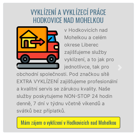
ZENÍ A VYKLÍZECÍ PRÁCE
VYKLÍZECÍ P
OVICE NAD MOHELKOU
N
v Hodkovicích nad
Mohelkou a celém
okrese Liberec
zajišťujeme služby
vyklízení, a to jak pro
jednotlivce, tak pro
lečnosti. Pod značkou sítě
v Hodkovicích n
ENÍ zajišťujeme profesionální
Poskytujeme tut
rvis se zárukou kvality. Naše
právnickým oso
ytujeme NON-STOP 24 hodin
odvedené práce
 v týdnu včetně víkendů a
dalších příplatk
íplatků.
Mám zájem o vy
yklízení v Hodkovicích nad Mohelkou