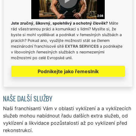
Jste zručný, šikovný, spolehlivý a ochotný člověk?
Máte
rád všestrannou práci a komunikaci s lidmi? Myslíte si, že
byste si mohl vydělávat a podnikat v řemeslných službách a
pracích? Pokud ano, využijte možnosti stát se členem
mezinárodní franchisové sítě
EXTRA SERVICES
a podnikejte
v libovolných řemeslných službách s neomezenými
možnostmi po celé Evropské unii.
Podnikejte jako řemeslník
NAŠE DALŠÍ SLUŽBY
Naši franchisanti Vám v oblasti vyklízení a a vyklízecích
služeb mohou nabídnout řadu dalších extra služeb, od
vyklízení a likvidace pozůstalosti až po vyklizení před
rekonstrukcí.