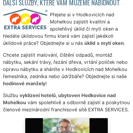
DALŠÍ SLUŽBY, KTERÉ VÁM MŮŽEME NABÍDNOUT
Přejete si v Hodkovicích nad
Mohelkou zajistit kvalitní a
spolehlivý úklid či mytí oken a
hledáte úklidovou firmu která vám zajistí jakékoli
úklidové práce? Objednejte si u nás
úklid
a
mytí oken
.
Chcete zajistit malování, čištění odpadů, montáž
nábytku, sekání trávy, řezání dřeva, vrtání poliček nebo
opravu nábytku a sháníte v Hodkovicích nad Mohelkou
řemeslníka, zedníka nebo údržbáře? Objednejte si naše
hodinové manžely
!
Službu
vyklízení hotelů, ubytoven Hodkovice nad
Mohelkou
vám spolehlivě a odborně zajistí a poskytnou
členové mezinárodní franchisové sítě EXTRA SERVICES.