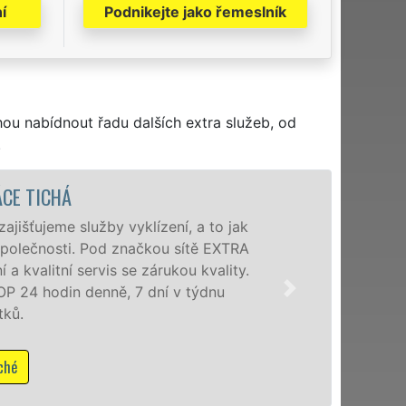
í
Podnikejte jako řemeslník
hou nabídnout řadu dalších extra služeb, od
.
VYKLÍZECÍ PRÁC
Společnost EXTRA VYKLÍZENÍ z
poboček levné, přesto kvalitní
okolí. Poskytujeme tuto služ
zárukou kvalitně odvedené pr
Mám zájem o vyklí