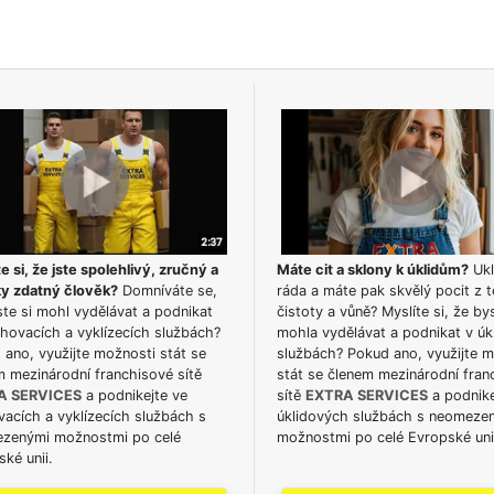
e si, že jste spolehlivý, zručný a
Máte cit a sklony k úklidům?
Ukl
ky zdatný člověk?
Domníváte se,
ráda a máte pak skvělý pocit z t
te si mohl vydělávat a podnikat
čistoty a vůně? Myslíte si, že by
hovacích a vyklízecích službách?
mohla vydělávat a podnikat v úk
ano, využijte možnosti stát se
službách? Pokud ano, využijte 
m mezinárodní franchisové sítě
stát se členem mezinárodní fran
A SERVICES
a podnikejte ve
sítě
EXTRA SERVICES
a podnike
acích a vyklízecích službách s
úklidových službách s neomeze
zenými možnostmi po celé
možnostmi po celé Evropské uni
ké unii.