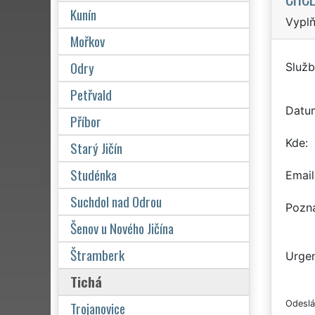
Kunín
Vyplň
Mořkov
Odry
Služb
Petřvald
Datu
Příbor
Kde
Starý Jičín
Studénka
Email
Suchdol nad Odrou
Pozn
Šenov u Nového Jičína
Štramberk
Urgen
Tichá
Trojanovice
Odeslá