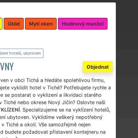
Úklid
Mytí oken
Hodinový manžel
ízení hotelů, ubytoven
OVNY
Objednat
ven v obci Tichá a hledáte spolehlivou firmu,
jete vyklidit hotel v Tiché? Potřebujete rychle a
e se postarat o vyklizení a likvidaci starého
v Tiché nebo okrese Nový Jičín? Oslovte naši
KLÍZENÍ
. Specializujeme se na vyklízení hotelů,
zení ubytoven. Vyklidíme veškerý nepotřebný
 v Tiché a okolí. Vše samozřejmě nejen
kud budete požadovat přistavení kontejneru na