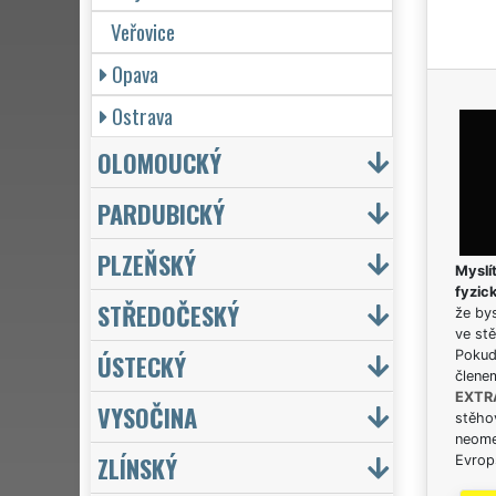
Veřovice
Opava
Ostrava
OLOMOUCKÝ
PARDUBICKÝ
PLZEŇSKÝ
Myslít
fyzic
STŘEDOČESKÝ
že bys
ve stě
Pokud 
ÚSTECKÝ
člene
EXTR
VYSOČINA
stěhov
neome
ZLÍNSKÝ
Evrops