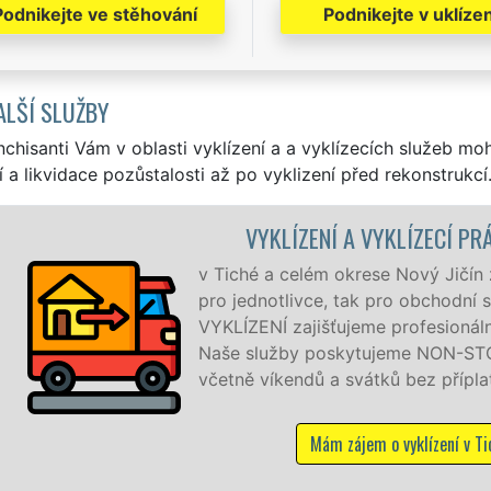
Podnikejte ve stěhování
Podnikejte v uklízen
ALŠÍ SLUŽBY
nchisanti Vám v oblasti vyklízení a a vyklízecích služeb mo
í a likvidace pozůstalosti až po vyklizení před rekonstrukcí
KLÍZECÍ PRÁCE TICHÁ
Nový Jičín zajišťujeme služby vyklízení, a to jak
ro obchodní společnosti. Pod značkou sítě EXTRA
rofesionální a kvalitní servis se zárukou kvality.
eme NON-STOP 24 hodin denně, 7 dní v týdnu
ů bez příplatků.
 vyklízení v Tiché