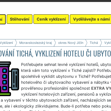
Stěhování
Ceník vyklízení
Vydělávejte s námi
ní
Vyklízení
Moravskoslezský kraj
okres Nový Jičín
Tichá
Vykl
VÁNÍ TICHÁ, VYKLIZENÍ HOTELU ČI UBYT
Potřebujete sehnat levné vyklízení hotelů, ubyto
která vám toto vyklízení v Tiché zajistí? Potřebu
spolehlivě vyklidit ubytovnu v Tiché? Potřebujet
hotelového či ubytovacího vybavení a nábytku 
prověřenou profesionální společnost
EXTRA VY
vyklízení hotelových zařízení, pensionů a vyklí
a vybavení v těchto ubytovacích zařízení, nacházejících se
e, ale i ekologicky zlikvidujeme. Bude-li potřeba nebo po