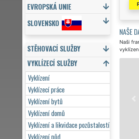
EVROPSKÁ UNIE
SLOVENSKO
NAŠE D
Naši fra
STĚHOVACÍ SLUŽBY
vyklízen
VYKLÍZECÍ SLUŽBY
VYKLÍZENÍ A VY
Vyklízení
v Tiché a celém okrese 
pro jednotlivce, tak p
Vyklízecí práce
VYKLÍZENÍ zajišťujeme p
Vyklízení bytů
Naše služby poskytuj
včetně víkendů a svátk
Vyklízení domů
Vyklízení a likvidace pozůstalostí
Mám zájem o
Vyklízení půd