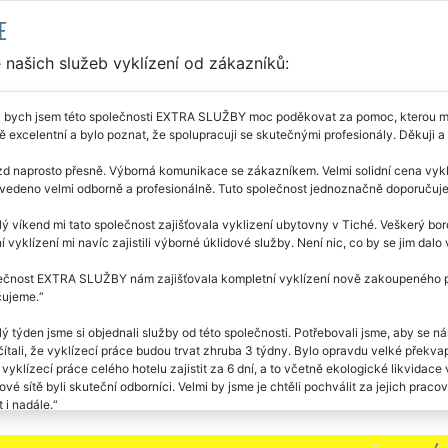
E
našich služeb vyklízení od zákazníků:
 bych jsem této společnosti EXTRA SLUŽBY moc poděkovat za pomoc, kterou mi po
 excelentní a bylo poznat, že spolupracuji se skutečnými profesionály. Děkuji a 
zd naprosto přesně. Výborná komunikace se zákazníkem. Velmi solidní cena vyklíz
ovedeno velmi odborně a profesionálně. Tuto společnost jednoznačně doporučuj
ý víkend mi tato společnost zajišťovala vyklizení ubytovny v Tiché. Veškerý bord
 vyklízení mi navíc zajistili výborné úklidové služby. Není nic, co by se jim dal
ečnost EXTRA SLUŽBY nám zajišťovala kompletní vyklízení nově zakoupeného pe
ujeme.
ý týden jsme si objednali služby od této společnosti. Potřebovali jsme, aby se n
čítali, že vyklízecí práce budou trvat zhruba 3 týdny. Bylo opravdu velké pře
vyklízecí práce celého hotelu zajistit za 6 dní, a to včetně ekologické likvida
ové sítě byli skuteční odborníci. Velmi by jsme je chtěli pochválit za jejich pra
 i nadále.
zení ubytovny v Tiché proběhlo bez jakéhokoliv zádrhelu. Tuto společnost může