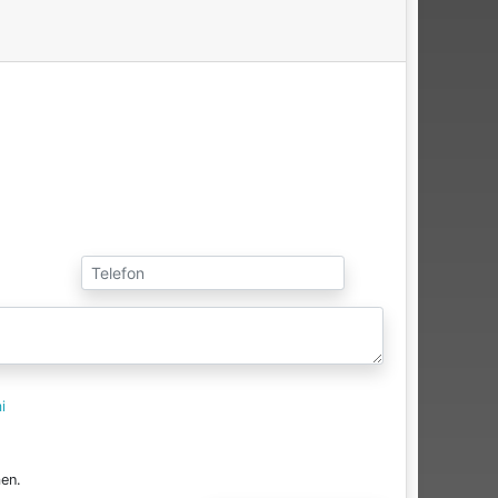
i
en.