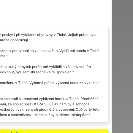
skytli při vyklízení ubytovny v Tiché. Jejich práce byla
určitě doporučuji.
ení v porovnání s kvalitou služeb. Vyklízení hotelu v Tiché
eme.
el a starý nábytek perfektně vyklidili a vše odvezli. Po
o vytknout, byl jsem skutečně velmi spokojen.
nzionu v Tiché. Výborná práce, výborná cena za vyklízení.
ám postarali o kompletní vyklízení hotelu v Tiché. Předběžně
kvapení, že společnost EXTRA SLUŽBY nám byla schopná
ce veškerých vyklizených předmětů a vybavení. Obě party této
covitost a spolehlivost. Jejich služby budeme každopádně
me vřele doporučit.