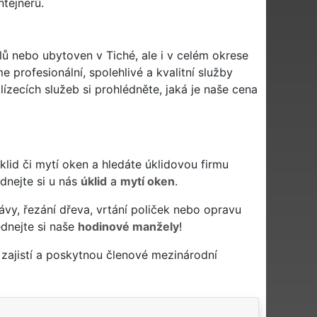
tejnerů.
lů nebo ubytoven v Tiché, ale i v celém okrese
e profesionální, spolehlivé a kvalitní služby
zecích služeb si prohlédněte, jaká je naše cena
 úklid či mytí oken a hledáte úklidovou firmu
ednejte si u nás
úklid
a
mytí oken
.
ávy, řezání dřeva, vrtání poliček nebo opravu
dnejte si naše
hodinové manžely
!
zajistí a poskytnou členové mezinárodní