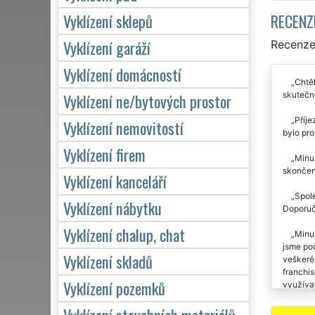
RECENZ
Vyklízení sklepů
Vyklízení garáží
Recenze 
Vyklízení domácností
Chtěl
skutečně
Vyklízení ne/bytových prostor
Příje
Vyklízení nemovitostí
bylo pr
Vyklízení firem
Minul
skončení
Vyklízení kanceláří
Spol
Vyklízení nábytku
Doporuč
Vyklízení chalup, chat
Minul
jsme po
Vyklízení skladů
veškeré 
franchis
Vyklízení pozemků
využívat
Vyklízení stavebních materiálů
Vyklí