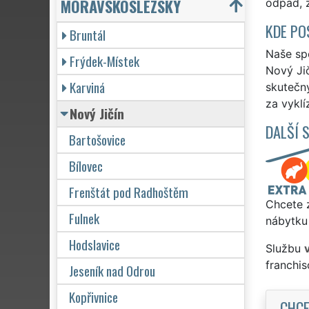
MORAVSKOSLEZSKÝ
odpad, z
KDE PO
Bruntál
Naše spo
Frýdek-Místek
Nový Jič
Karviná
skutečn
za vyklí
Nový Jičín
DALŠÍ 
Bartošovice
Bílovec
Frenštát pod Radhoštěm
Chcete z
Fulnek
nábytku 
Hodslavice
Službu
franchi
Jeseník nad Odrou
Kopřivnice
CHCE