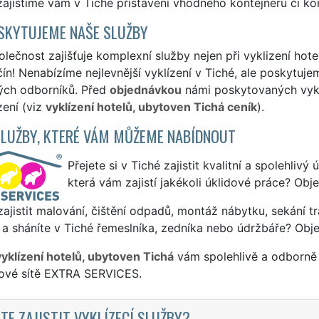
ajistíme vám v Tiché přistavení vhodného kontejneru či kon
SKYTUJEME NAŠE SLUŽBY
lečnost zajišťuje komplexní služby nejen při vyklizení hote
ín! Nenabízíme nejlevnější vyklízení v Tiché, ale poskytujem
ých odborníků. Před
objednávkou
námi poskytovaných vyklí
zení (viz
vyklízení hotelů, ubytoven Tichá ceník
).
SLUŽBY, KTERÉ VÁM MŮŽEME NABÍDNOUT
Přejete si v Tiché zajistit kvalitní a spolehlivý
která vám zajistí jakékoli úklidové práce? Obj
ajistit malování, čištění odpadů, montáž nábytku, sekání tr
a sháníte v Tiché řemeslníka, zedníka nebo údržbáře? Obje
vyklízení hotelů, ubytoven Tichá
vám spolehlivě a odborně 
sové sítě EXTRA SERVICES.
TE ZAJISTIT VYKLÍZECÍ SLUŽBY?