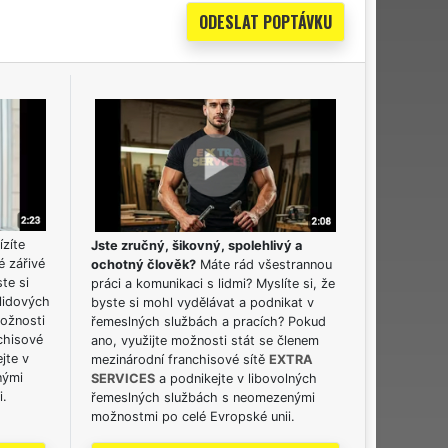
ízíte
Jste zručný, šikovný, spolehlivý a
é zářivé
ochotný člověk?
Máte rád všestrannou
ste si
práci a komunikaci s lidmi? Myslíte si, že
lidových
byste si mohl vydělávat a podnikat v
možnosti
řemeslných službách a pracích? Pokud
chisové
ano, využijte možnosti stát se členem
jte v
mezinárodní franchisové sítě
EXTRA
nými
SERVICES
a podnikejte v libovolných
i.
řemeslných službách s neomezenými
možnostmi po celé Evropské unii.