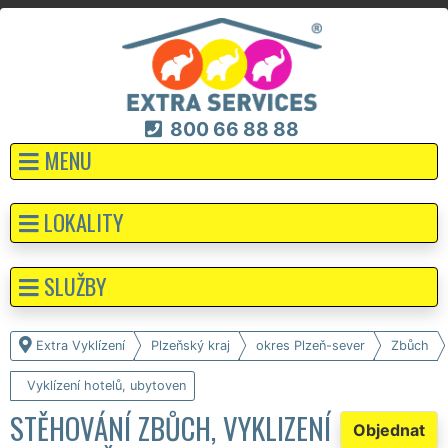
800 66 88 88
MENU
LOKALITY
SLUŽBY
Extra Vyklízení
Plzeňský kraj
okres Plzeň-sever
Zbůch
Vyklízení hotelů, ubytoven
STĚHOVÁNÍ ZBŮCH, VYKLIZENÍ
Objednat