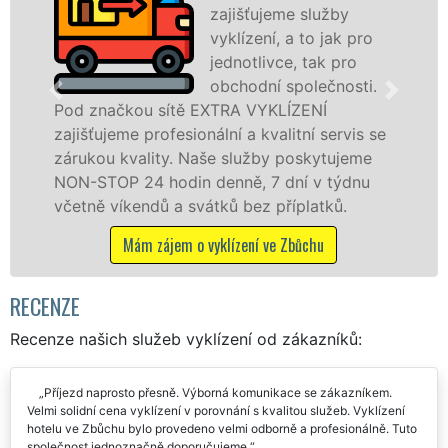
zajišťujeme služby
vyklízení, a to jak pro
jednotlivce, tak pro
obchodní společnosti.
 sítě EXTRA VYKLÍZENÍ
ve Zbůchu a oko
rofesionální a kvalitní servis se
jak fyzickým, 
ity. Naše služby poskytujeme
zárukou kvalit
 hodin denně, 7 dní v týdnu
STOP bez dalšíc
dů a svátků bez příplatků.
Mám zájem 
zájem o vyklízení ve Zbůchu
RECENZE
Recenze našich služeb vyklízení od zákazníků:
Příjezd naprosto přesně. Výborná komunikace se zákazníkem.
Velmi solidní cena vyklízení v porovnání s kvalitou služeb. Vyklízení
hotelu ve Zbůchu bylo provedeno velmi odborně a profesionálně. Tuto
společnost jednoznačně doporučujeme.