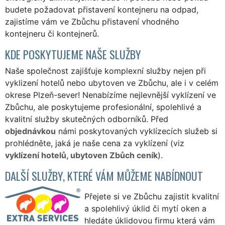
budete požadovat přistavení kontejneru na odpad,
zajistíme vám ve Zbůchu přistavení vhodného
kontejneru či kontejnerů.
KDE POSKYTUJEME NAŠE SLUŽBY
Naše společnost zajišťuje komplexní služby nejen při
vyklizení hotelů nebo ubytoven ve Zbůchu, ale i v celém
okrese Plzeň-sever! Nenabízíme nejlevnější vyklízení ve
Zbůchu, ale poskytujeme profesionální, spolehlivé a
kvalitní služby skutečných odborníků. Před
objednávkou
námi poskytovaných vyklízecích služeb si
prohlédněte, jaká je naše cena za vyklízení (viz
vyklízení hotelů, ubytoven Zbůch ceník
).
DALŠÍ SLUŽBY, KTERÉ VÁM MŮŽEME NABÍDNOUT
Přejete si ve Zbůchu zajistit kvalitní
a spolehlivý úklid či mytí oken a
hledáte úklidovou firmu která vám