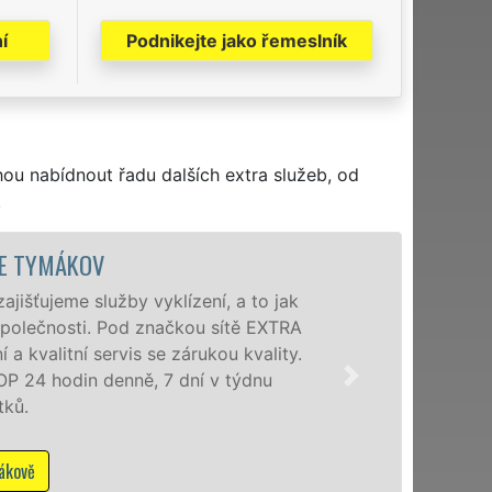
í
Podnikejte jako řemeslník
hou nabídnout řadu dalších extra služeb, od
.
CE TYMÁKOV
išťujeme služby vyklízení, a to jak
společnosti. Pod značkou sítě EXTRA
a kvalitní servis se zárukou kvality.
 24 hodin denně, 7 dní v týdnu
ků.
ákově