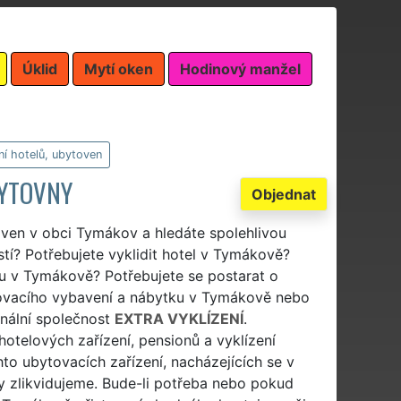
Úklid
Mytí oken
Hodinový manžel
ní hotelů, ubytoven
BYTOVNY
Objednat
toven v obci Tymákov a hledáte spolehlivou
stí? Potřebujete vyklidit hotel v Tymákově?
vnu v Tymákově? Potřebujete se postarat o
ytovacího vybavení a nábytku v Tymákově nebo
onální společnost
EXTRA VYKLÍZENÍ
.
 hotelových zařízení, pensionů a vyklízení
o ubytovacích zařízení, nacházejících se v
y zlikvidujeme. Bude-li potřeba nebo pokud