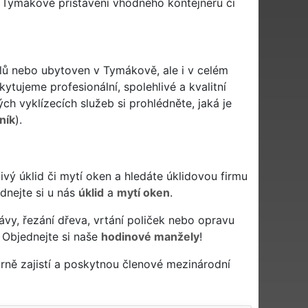
 Tymákově přistavení vhodného kontejneru či
elů nebo ubytoven v Tymákově, ale i v celém
ytujeme profesionální, spolehlivé a kvalitní
h vyklízecích služeb si prohlédněte, jaká je
ník
).
livý úklid či mytí oken a hledáte úklidovou firmu
ednejte si u nás
úklid
a
mytí oken
.
ávy, řezání dřeva, vrtání poliček nebo opravu
 Objednejte si naše
hodinové manžely
!
ně zajistí a poskytnou členové mezinárodní