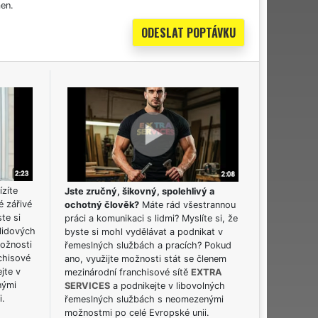
en.
ízíte
Jste zručný, šikovný, spolehlivý a
é zářivé
ochotný člověk?
Máte rád všestrannou
ste si
práci a komunikaci s lidmi? Myslíte si, že
lidových
byste si mohl vydělávat a podnikat v
možnosti
řemeslných službách a pracích? Pokud
chisové
ano, využijte možnosti stát se členem
jte v
mezinárodní franchisové sítě
EXTRA
nými
SERVICES
a podnikejte v libovolných
i.
řemeslných službách s neomezenými
možnostmi po celé Evropské unii.