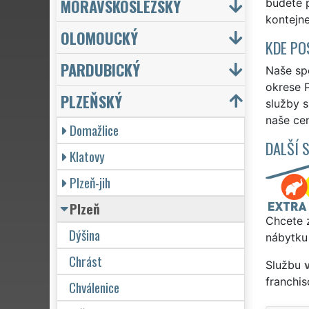
MORAVSKOSLEZSKÝ
budete 
kontejne
OLOMOUCKÝ
KDE PO
PARDUBICKÝ
Naše spo
okrese P
PLZEŇSKÝ
služby 
naše cen
Domažlice
DALŠÍ 
Klatovy
Plzeň-jih
Plzeň
Chcete z
Dýšina
nábytku
Chrást
Službu
franchi
Chválenice