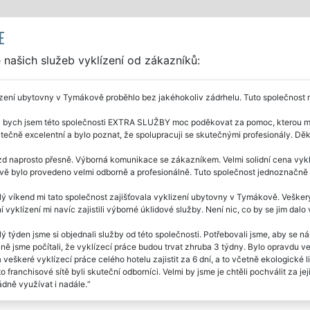
E
našich služeb vyklízení od zákazníků:
zení ubytovny v Tymákově proběhlo bez jakéhokoliv zádrhelu. Tuto společnost 
 bych jsem této společnosti EXTRA SLUŽBY moc poděkovat za pomoc, kterou mi 
tečně excelentní a bylo poznat, že spolupracuji se skutečnými profesionály. Děku
zd naprosto přesně. Výborná komunikace se zákazníkem. Velmi solidní cena vyklíz
ě bylo provedeno velmi odborně a profesionálně. Tuto společnost jednoznačně
ý víkend mi tato společnost zajišťovala vyklizení ubytovny v Tymákově. Veškerý 
 vyklízení mi navíc zajistili výborné úklidové služby. Není nic, co by se jim dal
ý týden jsme si objednali služby od této společnosti. Potřebovali jsme, aby se n
ně jsme počítali, že vyklízecí práce budou trvat zhruba 3 týdny. Bylo opravdu
veškeré vyklízecí práce celého hotelu zajistit za 6 dní, a to včetně ekologick
to franchisové sítě byli skuteční odborníci. Velmi by jsme je chtěli pochválit za j
dně využívat i nadále.
ečnost EXTRA SLUŽBY nám zajišťovala kompletní vyklízení nově zakoupeného 