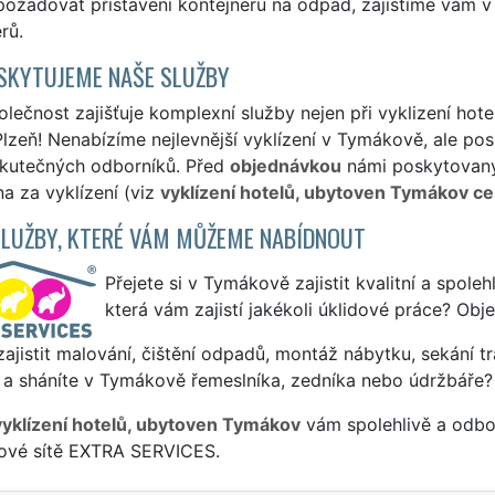
požadovat přistavení kontejneru na odpad, zajistíme vám v
rů.
SKYTUJEME NAŠE SLUŽBY
lečnost zajišťuje komplexní služby nejen při vyklizení hot
lzeň! Nenabízíme nejlevnější vyklízení v Tymákově, ale posk
skutečných odborníků. Před
objednávkou
námi poskytovanýc
a za vyklízení (viz
vyklízení hotelů, ubytoven Tymákov ce
SLUŽBY, KTERÉ VÁM MŮŽEME NABÍDNOUT
Přejete si v Tymákově zajistit kvalitní a spoleh
která vám zajistí jakékoli úklidové práce? Obj
ajistit malování, čištění odpadů, montáž nábytku, sekání tr
 a sháníte v Tymákově řemeslníka, zedníka nebo údržbáře?
vyklízení hotelů, ubytoven Tymákov
vám spolehlivě a odbor
sové sítě EXTRA SERVICES.