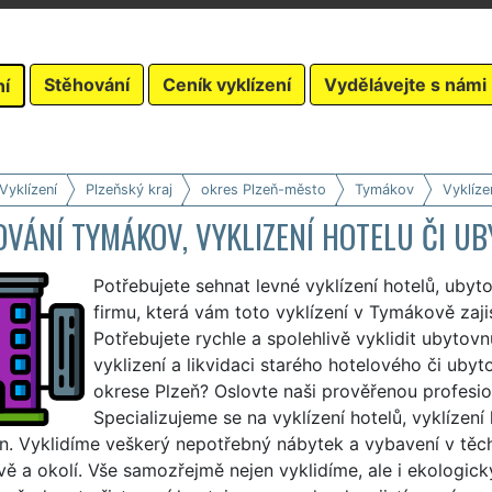
Stěhování
Ceník vyklízení
Vydělávejte s námi
ní
Vyklízení
Plzeňský kraj
okres Plzeň-město
Tymákov
Vyklíze
VÁNÍ TYMÁKOV, VYKLIZENÍ HOTELU ČI U
Potřebujete sehnat levné vyklízení hotelů, uby
firmu, která vám toto vyklízení v Tymákově zaji
Potřebujete rychle a spolehlivě vyklidit ubyto
vyklizení a likvidaci starého hotelového či ub
okrese Plzeň? Oslovte naši prověřenou profesi
Specializujeme se na vyklízení hotelů, vyklízení
. Vyklidíme veškerý nepotřebný nábytek a vybavení v těcht
 a okolí. Vše samozřejmě nejen vyklidíme, ale i ekologick