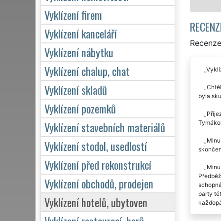
Vyklízení firem
RECENZ
Vyklízení kanceláří
Recenze 
Vyklízení nábytku
Vyklízení chalup, chat
Vyklí
Vyklízení skladů
Chtěl
byla sku
Vyklízení pozemků
Příje
Tymákov
Vyklízení stavebních materiálů
Minul
Vyklízení stodol, usedlostí
skončení
Vyklízení před rekonstrukcí
Minul
Předběž
Vyklízení obchodů, prodejen
schopná 
party té
Vyklízení hotelů, ubytoven
každopá
Vyklízení restaurací, barů
Spol