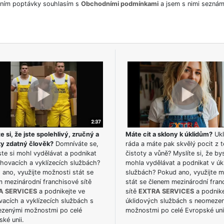
ním poptávky souhlasím s
Obchodními podmínkami
a jsem s nimi seznám
e si, že jste spolehlivý, zručný a
Máte cit a sklony k úklidům?
Ukl
ky zdatný člověk?
Domníváte se,
ráda a máte pak skvělý pocit z t
te si mohl vydělávat a podnikat
čistoty a vůně? Myslíte si, že by
hovacích a vyklízecích službách?
mohla vydělávat a podnikat v úk
ano, využijte možnosti stát se
službách? Pokud ano, využijte 
m mezinárodní franchisové sítě
stát se členem mezinárodní fran
A SERVICES
a podnikejte ve
sítě
EXTRA SERVICES
a podnike
acích a vyklízecích službách s
úklidových službách s neomeze
zenými možnostmi po celé
možnostmi po celé Evropské uni
ké unii.