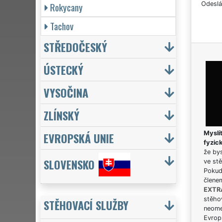
Rokycany
Odeslá
Tachov
STŘEDOČESKÝ
ÚSTECKÝ
VYSOČINA
ZLÍNSKÝ
Myslít
EVROPSKÁ UNIE
fyzic
že bys
SLOVENSKO
ve stě
Pokud 
člene
EXTR
stěhov
STĚHOVACÍ SLUŽBY
neome
Evrops