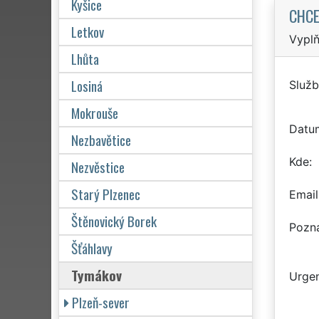
Kyšice
CHCE
Letkov
Vyplň
Lhůta
Losiná
Služb
Mokrouše
Datu
Nezbavětice
Kde
Nezvěstice
Starý Plzenec
Email
Štěnovický Borek
Pozn
Šťáhlavy
Tymákov
Urgen
Plzeň-sever