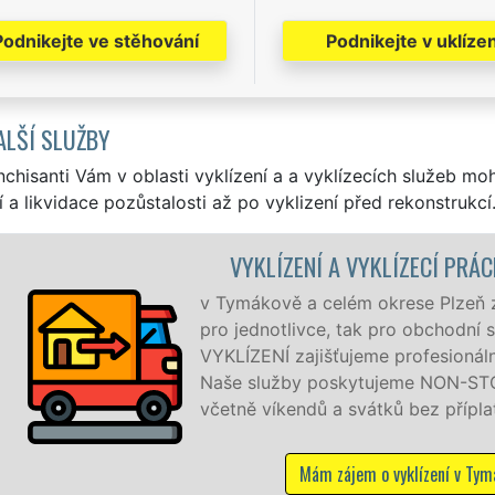
Podnikejte ve stěhování
Podnikejte v uklízen
ALŠÍ SLUŽBY
nchisanti Vám v oblasti vyklízení a a vyklízecích služeb mo
í a likvidace pozůstalosti až po vyklizení před rekonstrukcí
VYKLÍZENÍ A VYKLÍZECÍ PRÁ
v Tymákově a celém okrese Plzeň zaj
pro jednotlivce, tak pro obchodní 
VYKLÍZENÍ zajišťujeme profesionální 
Naše služby poskytujeme NON-STOP
včetně víkendů a svátků bez příplat
Mám zájem o vyklízení v Tym