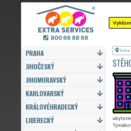
Vyklíze
800 66 88 88
PRAHA
Extra 
STĚHO
JIHOČESKÝ
JIHOMORAVSKÝ
KARLOVARSKÝ
KRÁLOVÉHRADECKÝ
LIBERECKÝ
ubytoven
Tymákově