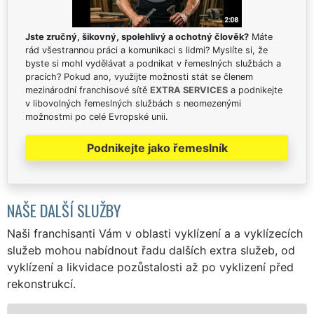
Jste zručný, šikovný, spolehlivý a ochotný člověk?
Máte
rád všestrannou práci a komunikaci s lidmi? Myslíte si, že
byste si mohl vydělávat a podnikat v řemeslných službách a
pracích? Pokud ano, využijte možnosti stát se členem
mezinárodní franchisové sítě
EXTRA SERVICES
a podnikejte
v libovolných řemeslných službách s neomezenými
možnostmi po celé Evropské unii.
Podnikejte jako řemeslník
NAŠE DALŠÍ SLUŽBY
Naši franchisanti Vám v oblasti vyklízení a a vyklízecích
služeb mohou nabídnout řadu dalších extra služeb, od
vyklízení a likvidace pozůstalosti až po vyklizení před
rekonstrukcí.