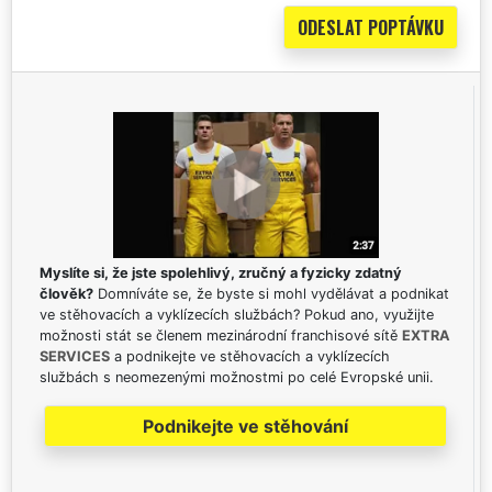
Myslíte si, že jste spolehlivý, zručný a fyzicky zdatný
člověk?
Domníváte se, že byste si mohl vydělávat a podnikat
ve stěhovacích a vyklízecích službách? Pokud ano, využijte
možnosti stát se členem mezinárodní franchisové sítě
EXTRA
SERVICES
a podnikejte ve stěhovacích a vyklízecích
službách s neomezenými možnostmi po celé Evropské unii.
Podnikejte ve stěhování