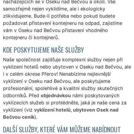
nacházejících se v Oseku nad Bečvou a okolí. Vše
samozřejmě nejen vyklidíme, ale i ekologicky
zlikvidujeme. Bude-li potřeba nebo pokud budete
požadovat přistavení kontejneru na odpad, zajistíme
vám v Oseku nad Bečvou přistavení vhodného
kontejneru či kontejnerů.
KDE POSKYTUJEME NAŠE SLUŽBY
Naše společnost zajišťuje komplexní služby nejen při
vyklizení hotelů nebo ubytoven v Oseku nad Bečvou, ale
i v celém okrese Přerov! Nenabízíme nejlevnější
vyklízení v Oseku nad Bečvou, ale poskytujeme
profesionální, spolehlivé a kvalitní služby skutečných
odborníků. Před
objednávkou
námi poskytovaných
vyklízecích služeb si prohlédněte, jaká je naše cena za
vyklízení (viz
vyklízení hotelů, ubytoven Osek nad
Bečvou ceník
).
DALŠÍ SLUŽBY, KTERÉ VÁM MŮŽEME NABÍDNOUT