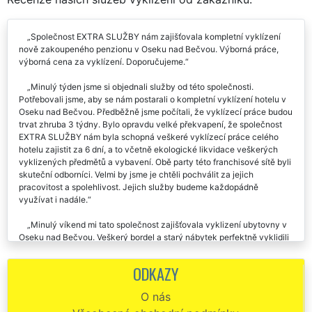
Společnost EXTRA SLUŽBY nám zajišťovala kompletní vyklízení
nově zakoupeného penzionu v Oseku nad Bečvou. Výborná práce,
výborná cena za vyklízení. Doporučujeme.
Minulý týden jsme si objednali služby od této společnosti.
Potřebovali jsme, aby se nám postarali o kompletní vyklízení hotelu v
Oseku nad Bečvou. Předběžně jsme počítali, že vyklízecí práce budou
trvat zhruba 3 týdny. Bylo opravdu velké překvapení, že společnost
EXTRA SLUŽBY nám byla schopná veškeré vyklízecí práce celého
hotelu zajistit za 6 dní, a to včetně ekologické likvidace veškerých
vyklizených předmětů a vybavení. Obě party této franchisové sítě byli
skuteční odborníci. Velmi by jsme je chtěli pochválit za jejich
pracovitost a spolehlivost. Jejich služby budeme každopádně
využívat i nadále.
Minulý víkend mi tato společnost zajišťovala vyklizení ubytovny v
Oseku nad Bečvou. Veškerý bordel a starý nábytek perfektně vyklidili
a vše odvezli. Po skončení vyklízení mi navíc zajistili výborné
úklidové služby. Není nic, co by se jim dalo vytknout, byl jsem
ODKAZY
skutečně velmi spokojen.
O nás
Vyklízení ubytovny v Oseku nad Bečvou proběhlo bez jakéhokoliv