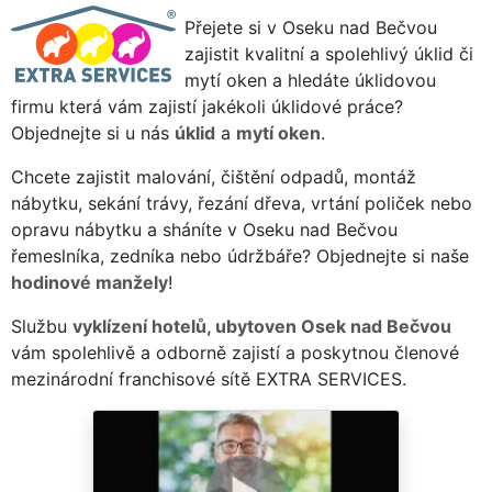
Přejete si v Oseku nad Bečvou
zajistit kvalitní a spolehlivý úklid či
mytí oken a hledáte úklidovou
firmu která vám zajistí jakékoli úklidové práce?
Objednejte si u nás
úklid
a
mytí oken
.
Chcete zajistit malování, čištění odpadů, montáž
nábytku, sekání trávy, řezání dřeva, vrtání poliček nebo
opravu nábytku a sháníte v Oseku nad Bečvou
řemeslníka, zedníka nebo údržbáře? Objednejte si naše
hodinové manžely
!
Službu
vyklízení hotelů, ubytoven Osek nad Bečvou
vám spolehlivě a odborně zajistí a poskytnou členové
mezinárodní franchisové sítě EXTRA SERVICES.