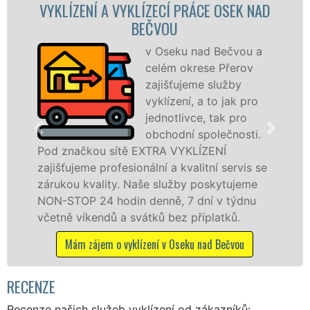
Í A VYKLÍZECÍ PRÁCE OSEK NAD
VYKLÍZECÍ
BEČVOU
v Oseku nad Bečvou a
celém okrese Přerov
zajišťujeme služby
vyklízení, a to jak pro
jednotlivce, tak pro
obchodní společnosti.
ou sítě EXTRA VYKLÍZENÍ
v Oseku nad 
 profesionální a kvalitní servis se
tuto službu j
ality. Naše služby poskytujeme
osobám se zá
24 hodin denně, 7 dní v týdnu
práce, a to 
endů a svátků bez příplatků.
Mám zájem o 
jem o vyklízení v Oseku nad Bečvou
RECENZE
Recenze našich služeb vyklízení od zákazníků: