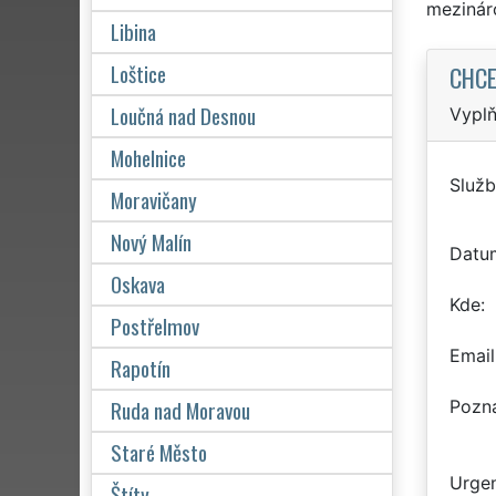
mezinár
Libina
Loštice
CHCE
Loučná nad Desnou
Vyplň
Mohelnice
Služb
Moravičany
Nový Malín
Datu
Oskava
Kde
Postřelmov
Email
Rapotín
Ruda nad Moravou
Pozn
Staré Město
Urgen
Štíty