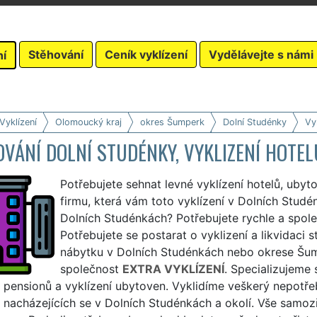
Stěhování
Ceník vyklízení
Vydělávejte s námi
ní
Vyklízení
Olomoucký kraj
okres Šumperk
Dolní Studénky
Vy
VÁNÍ DOLNÍ STUDÉNKY, VYKLIZENÍ HOTE
Potřebujete sehnat levné vyklízení hotelů, ubyt
firmu, která vám toto vyklízení v Dolních Studén
Dolních Studénkách? Potřebujete rychle a spole
Potřebujete se postarat o vyklizení a likvidaci
nábytku v Dolních Studénkách nebo okrese Šum
společnost
EXTRA VYKLÍZENÍ
. Specializujeme 
, pensionů a vyklízení ubytoven. Vyklidíme veškerý nepotř
, nacházejících se v Dolních Studénkách a okolí. Vše samozř