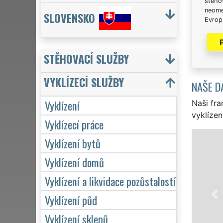
stěhov
neome
SLOVENSKO
Evrops
STĚHOVACÍ SLUŽBY
VYKLÍZECÍ SLUŽBY
NAŠE D
Vyklízení
Naši fra
vyklízen
Vyklízecí práce
Vyklízení bytů
VYKLÍZ
Vyklízení domů
v Dolní
vyklíze
Vyklízení a likvidace pozůstalostí
značkou
servis 
Vyklízení půd
hodin d
Vyklízení sklepů