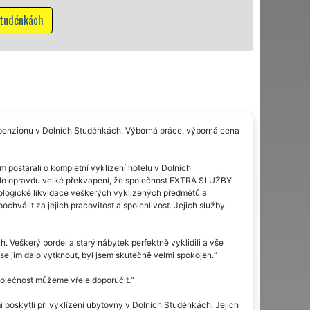
Mám z
enzionu v Dolních Studénkách. Výborná práce, výborná cena
m postarali o kompletní vyklízení hotelu v Dolních
Bylo opravdu velké překvapení, že společnost EXTRA SLUŽBY
ekologické likvidace veškerých vyklizených předmětů a
pochválit za jejich pracovitost a spolehlivost. Jejich služby
. Veškerý bordel a starý nábytek perfektně vyklidili a vše
y se jim dalo vytknout, byl jsem skutečně velmi spokojen.
polečnost můžeme vřele doporučit.
oskytli při vyklízení ubytovny v Dolních Studénkách. Jejich