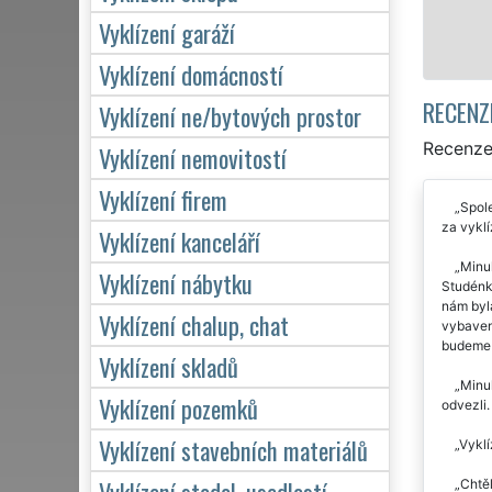
Vyklízení garáží
Vyklízení domácností
RECENZ
Vyklízení ne/bytových prostor
Recenze 
Vyklízení nemovitostí
Vyklízení firem
Spol
za vykl
Vyklízení kanceláří
Minul
Vyklízení nábytku
Studénk
nám byla
Vyklízení chalup, chat
vybavení
budeme 
Vyklízení skladů
Minul
Vyklízení pozemků
odvezli.
Vyklízení stavebních materiálů
Vyklí
Vyklízení stodol, usedlostí
Chtěl