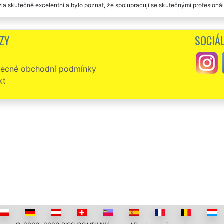
la skutečně excelentní a bylo poznat, že spolupracuji se skutečnými profesionály
zd naprosto přesně. Výborná komunikace se zákazníkem. Velmi solidní cena vyklíz
ách bylo provedeno velmi odborně a profesionálně. Tuto společnost jednoznač
ZY
SOCIÁL
ecné obchodní podmínky
kt