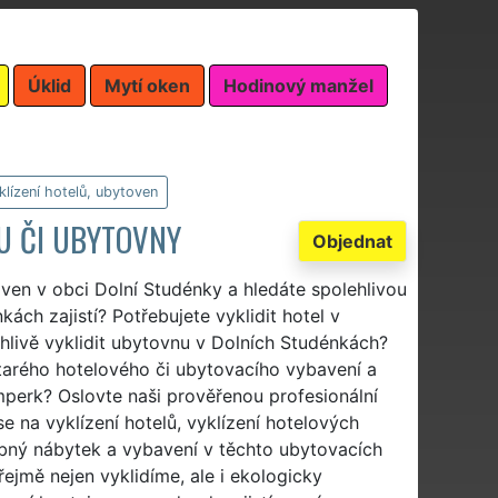
Úklid
Mytí oken
Hodinový manžel
klízení hotelů, ubytoven
LU ČI UBYTOVNY
Objednat
oven v obci Dolní Studénky a hledáte spolehlivou
kách zajistí? Potřebujete vyklidit hotel v
hlivě vyklidit ubytovnu v Dolních Studénkách?
 starého hotelového či ubytovacího vybavení a
perk? Oslovte naši prověřenou profesionální
se na vyklízení hotelů, vyklízení hotelových
ebný nábytek a vybavení v těchto ubytovacích
ejmě nejen vyklidíme, ale i ekologicky