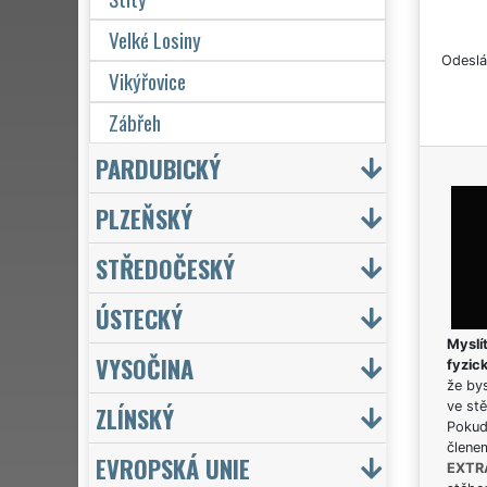
Velké Losiny
Odeslá
Vikýřovice
Zábřeh
PARDUBICKÝ
PLZEŇSKÝ
STŘEDOČESKÝ
ÚSTECKÝ
Myslít
VYSOČINA
fyzic
že bys
ve stě
ZLÍNSKÝ
Pokud 
člene
EVROPSKÁ UNIE
EXTR