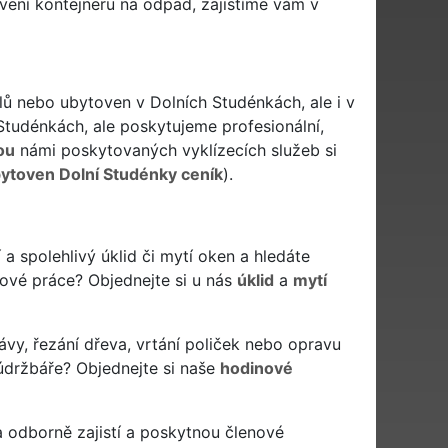
vení kontejneru na odpad, zajistíme vám v
elů nebo ubytoven v Dolních Studénkách, ale i v
Studénkách, ale poskytujeme profesionální,
ou
námi poskytovaných vyklízecích služeb si
ubytoven Dolní Studénky ceník
).
í a spolehlivý úklid či mytí oken a hledáte
idové práce? Objednejte si u nás
úklid
a
mytí
ávy, řezání dřeva, vrtání poliček nebo opravu
údržbáře? Objednejte si naše
hodinové
 odborně zajistí a poskytnou členové