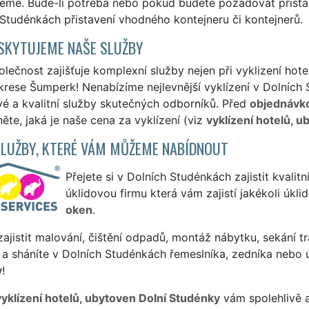
jeme. Bude-li potřeba nebo pokud budete požadovat přista
Studénkách přistavení vhodného kontejneru či kontejnerů.
SKYTUJEME NAŠE SLUŽBY
lečnost zajišťuje komplexní služby nejen při vyklizení hot
rese Šumperk! Nenabízíme nejlevnější vyklízení v Dolních 
vé a kvalitní služby skutečných odborníků. Před
objednávk
ěte, jaká je naše cena za vyklízení (viz
vyklízení hotelů, 
SLUŽBY, KTERÉ VÁM MŮŽEME NABÍDNOUT
Přejete si v Dolních Studénkách zajistit kvalitn
úklidovou firmu která vám zajistí jakékoli úkl
oken
.
ajistit malování, čištění odpadů, montáž nábytku, sekání tr
 a sháníte v Dolních Studénkách řemeslníka, zedníka nebo 
y
!
vyklízení hotelů, ubytoven Dolní Studénky
vám spolehlivě a