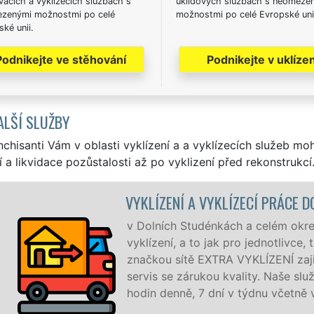
acích a vyklízecích službách s
úklidových službách s neomeze
zenými možnostmi po celé
možnostmi po celé Evropské uni
ké unii.
Podnikejte ve stěhování
Podnikejte v uklízen
ALŠÍ SLUŽBY
nchisanti Vám v oblasti vyklízení a a vyklízecích služeb mo
í a likvidace pozůstalosti až po vyklizení před rekonstrukcí
ENÍ A VYKLÍZECÍ PRÁCE DOLNÍ STUDÉNKY
ch Studénkách a celém okrese Šumperk zajišťujeme služby
ní, a to jak pro jednotlivce, tak pro obchodní společnosti. 
 sítě EXTRA VYKLÍZENÍ zajišťujeme profesionální a kvalitní
se zárukou kvality. Naše služby poskytujeme NON-STOP 24
enně, 7 dní v týdnu včetně víkendů a svátků bez příplatků.