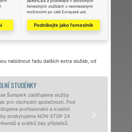
nými
SERVICES
a podnikejte v libovolných
i.
řemeslných službách s neomezenými
možnostmi po celé Evropské unii.
í
Podnikejte jako řemeslník
hou nabídnout řadu dalších extra služeb, od
.
VYKLÍZE
Společnost EX
Pod
poboček levné,
Studénkách a 
osobám se zár
příplatků.