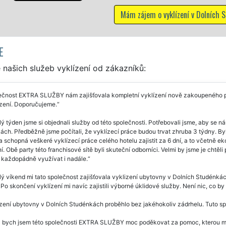
Mám zájem o vyklízení v Dolních Studénkách
E
našich služeb vyklízení od zákazníků:
ečnost EXTRA SLUŽBY nám zajišťovala kompletní vyklízení nově zakoupeného p
ízení. Doporučujeme.
ý týden jsme si objednali služby od této společnosti. Potřebovali jsme, aby se ná
ách. Předběžně jsme počítali, že vyklízecí práce budou trvat zhruba 3 týdny. 
 schopná veškeré vyklízecí práce celého hotelu zajistit za 6 dní, a to včetně 
. Obě party této franchisové sítě byli skuteční odborníci. Velmi by jsme je chtěli 
každopádně využívat i nadále.
ý víkend mi tato společnost zajišťovala vyklizení ubytovny v Dolních Studénkách
 Po skončení vyklízení mi navíc zajistili výborné úklidové služby. Není nic, co b
zení ubytovny v Dolních Studénkách proběhlo bez jakéhokoliv zádrhelu. Tuto s
 bych jsem této společnosti EXTRA SLUŽBY moc poděkovat za pomoc, kterou mi p