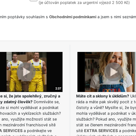
(je účtován poplatek za urgentní výjezd 2 500 Kč)
ním poptávky souhlasím s
Obchodními podmínkami
a jsem s nimi seznám
e si, že jste spolehlivý, zručný a
Máte cit a sklony k úklidům?
Ukl
ky zdatný člověk?
Domníváte se,
ráda a máte pak skvělý pocit z t
te si mohl vydělávat a podnikat
čistoty a vůně? Myslíte si, že by
hovacích a vyklízecích službách?
mohla vydělávat a podnikat v úk
ano, využijte možnosti stát se
službách? Pokud ano, využijte 
m mezinárodní franchisové sítě
stát se členem mezinárodní fran
A SERVICES
a podnikejte ve
sítě
EXTRA SERVICES
a podnike