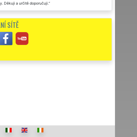
. Děkuji a určitě doporučuji.
ení v porovnání s kvalitou služeb. Vyklízení hotelu v Dolních
ně doporučujeme.
NÍ SÍTĚ