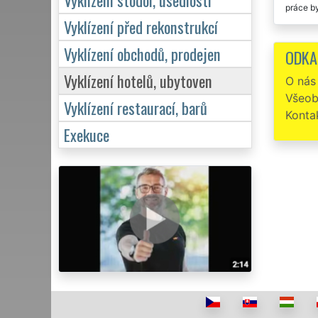
práce by
Vyklízení před rekonstrukcí
Příje
Studénk
Vyklízení obchodů, prodejen
ODKA
Vyklízení hotelů, ubytoven
O nás
Všeob
Vyklízení restaurací, barů
Konta
Exekuce