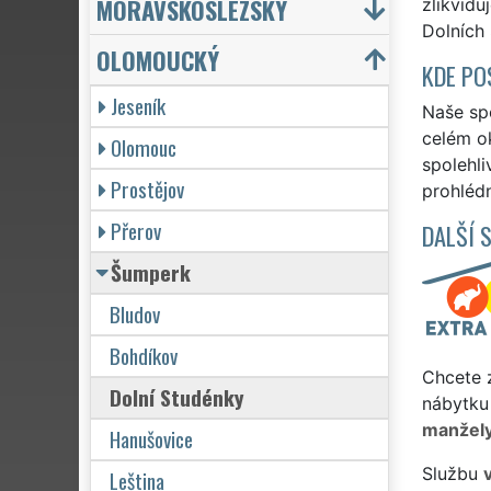
MORAVSKOSLEZSKÝ
zlikvidu
Dolních 
OLOMOUCKÝ
KDE PO
Jeseník
Naše spo
celém ok
Olomouc
spolehli
Prostějov
prohlédn
Přerov
DALŠÍ 
Šumperk
Bludov
Bohdíkov
Chcete z
Dolní Studénky
nábytku
manžel
Hanušovice
Službu
Leština