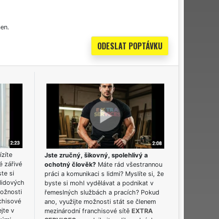
en.
ízíte
Jste zručný, šikovný, spolehlivý a
é zářivé
ochotný člověk?
Máte rád všestrannou
ste si
práci a komunikaci s lidmi? Myslíte si, že
lidových
byste si mohl vydělávat a podnikat v
možnosti
řemeslných službách a pracích? Pokud
chisové
ano, využijte možnosti stát se členem
jte v
mezinárodní franchisové sítě
EXTRA