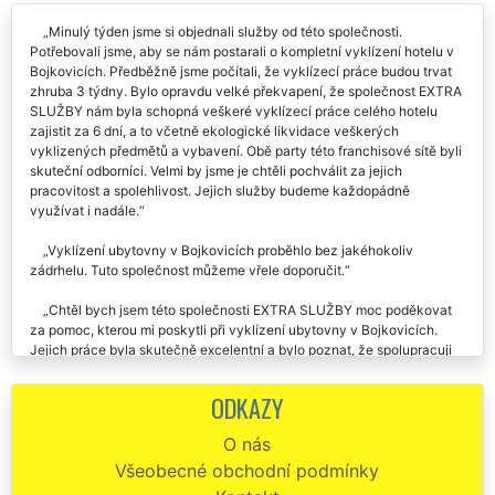
Minulý týden jsme si objednali služby od této společnosti.
Potřebovali jsme, aby se nám postarali o kompletní vyklízení hotelu v
Bojkovicích. Předběžně jsme počítali, že vyklízecí práce budou trvat
zhruba 3 týdny. Bylo opravdu velké překvapení, že společnost EXTRA
SLUŽBY nám byla schopná veškeré vyklízecí práce celého hotelu
zajistit za 6 dní, a to včetně ekologické likvidace veškerých
vyklizených předmětů a vybavení. Obě party této franchisové sítě byli
skuteční odborníci. Velmi by jsme je chtěli pochválit za jejich
pracovitost a spolehlivost. Jejich služby budeme každopádně
využívat i nadále.
Vyklízení ubytovny v Bojkovicích proběhlo bez jakéhokoliv
zádrhelu. Tuto společnost můžeme vřele doporučit.
Chtěl bych jsem této společnosti EXTRA SLUŽBY moc poděkovat
za pomoc, kterou mi poskytli při vyklízení ubytovny v Bojkovicích.
Jejich práce byla skutečně excelentní a bylo poznat, že spolupracuji
se skutečnými profesionály. Děkuji a určitě doporučuji.
ODKAZY
Příjezd naprosto přesně. Výborná komunikace se zákazníkem.
Velmi solidní cena vyklízení v porovnání s kvalitou služeb. Vyklízení
O nás
hotelu v Bojkovicích bylo provedeno velmi odborně a profesionálně.
Všeobecné obchodní podmínky
Tuto společnost jednoznačně doporučujeme.