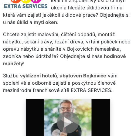
kvalitní a spolehlivý úklid či mytí
oken a hledáte úklidovou firmu
která vám zajistí jakékoli úklidové práce? Objednejte si
u nás
úklid
a
mytí oken
.
Chcete zajistit malování, čištění odpadů, montáž
nábytku, sekání trávy, řezání dřeva, vrtání poliček nebo
opravu nábytku a sháníte v Bojkovicích řemeslníka,
zedníka nebo údržbáře? Objednejte si naše
hodinové
manžely
!
Službu
vyklízení hotelů, ubytoven Bojkovice
vám
spolehlivě a odborně zajistí a poskytnou členové
mezinárodní franchisové sítě EXTRA SERVICES.