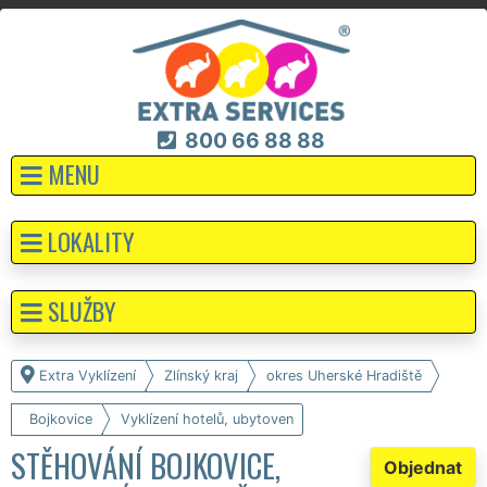
800 66 88 88
MENU
LOKALITY
SLUŽBY
Extra Vyklízení
Zlínský kraj
okres Uherské Hradiště
Bojkovice
Vyklízení hotelů, ubytoven
STĚHOVÁNÍ BOJKOVICE,
Objednat