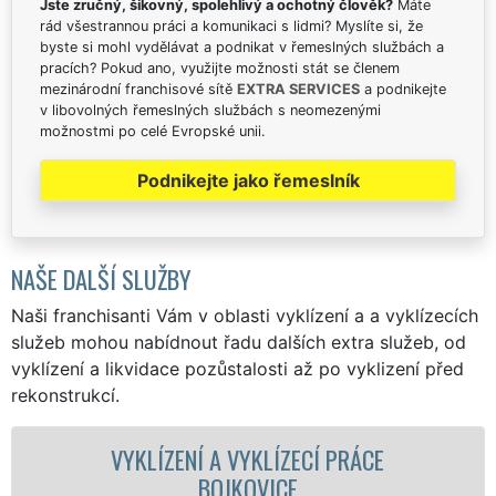
Jste zručný, šikovný, spolehlivý a ochotný člověk?
Máte
rád všestrannou práci a komunikaci s lidmi? Myslíte si, že
byste si mohl vydělávat a podnikat v řemeslných službách a
pracích? Pokud ano, využijte možnosti stát se členem
mezinárodní franchisové sítě
EXTRA SERVICES
a podnikejte
v libovolných řemeslných službách s neomezenými
možnostmi po celé Evropské unii.
Podnikejte jako řemeslník
NAŠE DALŠÍ SLUŽBY
Naši franchisanti Vám v oblasti vyklízení a a vyklízecích
služeb mohou nabídnout řadu dalších extra služeb, od
vyklízení a likvidace pozůstalosti až po vyklizení před
rekonstrukcí.
LÍZENÍ A VYKLÍZECÍ PRÁCE
VYKLÍZECÍ
BOJKOVICE