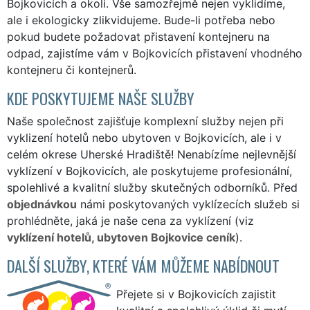
Bojkovicích a okolí. Vše samozřejmě nejen vyklidíme,
ale i ekologicky zlikvidujeme. Bude-li potřeba nebo
pokud budete požadovat přistavení kontejneru na
odpad, zajistíme vám v Bojkovicích přistavení vhodného
kontejneru či kontejnerů.
KDE POSKYTUJEME NAŠE SLUŽBY
Naše společnost zajišťuje komplexní služby nejen při
vyklizení hotelů nebo ubytoven v Bojkovicích, ale i v
celém okrese Uherské Hradiště! Nenabízíme nejlevnější
vyklízení v Bojkovicích, ale poskytujeme profesionální,
spolehlivé a kvalitní služby skutečných odborníků. Před
objednávkou
námi poskytovaných vyklízecích služeb si
prohlédněte, jaká je naše cena za vyklízení (viz
vyklízení hotelů, ubytoven Bojkovice ceník
).
DALŠÍ SLUŽBY, KTERÉ VÁM MŮŽEME NABÍDNOUT
Přejete si v Bojkovicích zajistit