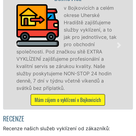
v Bojkovicích a celém
okrese Uherské
Hradiště zajišťujeme
služby vyklízení, a to
jak pro jednotlivce, tak
v Bojkovicích
pro obchodní
službu jak f
ti. Pod značkou sítě EXTRA
osobám se zá
zajišťujeme profesionální a
práce, a to 
ervis se zárukou kvality. Naše
skytujeme NON-STOP 24 hodin
Mám zájem
ní v týdnu včetně víkendů a
 příplatků.
 zájem o vyklízení v Bojkovicích
RECENZE
Recenze našich služeb vyklízení od zákazníků: