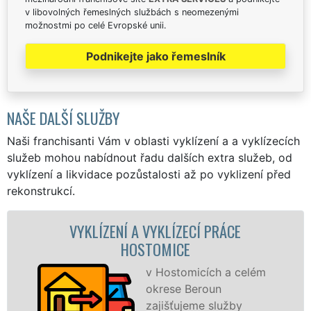
v libovolných řemeslných službách s neomezenými
možnostmi po celé Evropské unii.
Podnikejte jako řemeslník
NAŠE DALŠÍ SLUŽBY
Naši franchisanti Vám v oblasti vyklízení a a vyklízecích
služeb mohou nabídnout řadu dalších extra služeb, od
vyklízení a likvidace pozůstalosti až po vyklizení před
rekonstrukcí.
NÍ A VYKLÍZECÍ PRÁCE
VYKLÍZECÍ PRÁ
HOSTOMICE
S
VY
v Hostomicích a celém
pr
okrese Beroun
fr
zajišťujeme služby