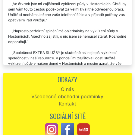
Ve čtvrtek jste mi zajišťovali vyklízení půdy v Hostomicích. Chtěl by
sem Vám touto cestou poděkovat za velmi kvalitně odvedenou práci.
Určitě si nechám uložené vaše telefonní číslo a v případě potřeby vás
opět velmi rád využiju.
Naprosto perfektní splnění mé objednávky na vyklizení půdy v
Hostomicích. Všechno zajistili, o nic jsem se nemusel starat. Rozhodně
doporučuji.
Společnost EXTRA SLUŽBY je skutečně asi nejlepší vyklízecí
společnost v naší republice. V pondělí mi zajišťovali dosti složité
vyklízení půdy v našem domě v Hostomicích a musím uznat, že vše
proběhlo na jedničku. Pokud budu ještě někdy potřebovat podobné
služby, rozhodně si vyberou tuto společnost.
ODKAZY
Chtěl by jsem moc poděkovat za vyklízení půdy v našem baráku v
O nás
Hostomicích, o které jste se mi postarali minulý týden. Vaší společnost
Všeobecné obchodní podmínky
budu určitě dál doporučovat.
Kontakt
Od začátku do konce skutečně perfektní a profesionální služby.
Pomocí této firmy jsme vyklízeli půdu uvnitř naší vily v Hostomicích.
SOCIÁLNÍ SÍTĚ
Tento nelehký úkol zorganizovali naprosto skvěle. Zajistili rukáv,
zajistili kontejner na odpady, vše zlikvidovali přesně podle mých
představ. Dokonce mi zajistili kompletní úklid celé půdy. Tento servis
služeb skutečně doporučuji.