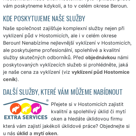
vám poskytneme kdykoli, a to v celém okrese Beroun.
KDE POSKYTUJEME NAŠE SLUŽBY
Naše společnost zajišťuje komplexní služby nejen při
vyklizení půd v Hostomicích, ale i v celém okrese
Beroun! Nenabízíme nejlevnější vyklízení v Hostomicích,
ale poskytujeme profesionální, spolehlivé a kvalitní
služby skutečných odborníků. Před
objednávkou
námi
poskytovaných vyklízecích služeb si prohlédněte, jaká
je naše cena za vyklízení (viz
vyklízení půd Hostomice
ceník
).
DALŠÍ SLUŽBY, KTERÉ VÁM MŮŽEME NABÍDNOUT
Přejete si v Hostomicích zajistit
kvalitní a spolehlivý úklid či mytí
oken a hledáte úklidovou firmu
která vám zajistí jakékoli úklidové práce? Objednejte si
u nás
úklid
a
mytí oken
.