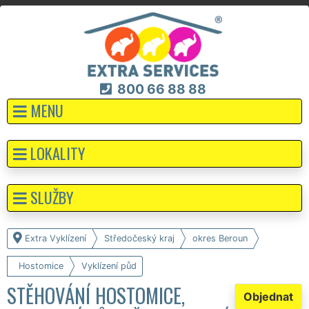
800 66 88 88
MENU
LOKALITY
SLUŽBY
Extra Vyklízení
Středočeský kraj
okres Beroun
Hostomice
Vyklízení půd
STĚHOVÁNÍ HOSTOMICE,
Objednat