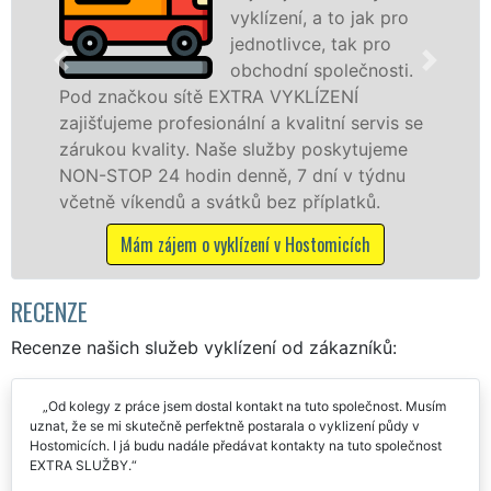
le
vyklízení, a to jak pro
pr
jednotlivce, tak pro
v Hostomicích a o
obchodní společnosti.
službu jak fyzick
ítě EXTRA VYKLÍZENÍ
osobám se záruko
esionální a kvalitní servis se
práce, a to NON-S
y. Naše služby poskytujeme
din denně, 7 dní v týdnu
Mám zájem o vyk
a svátků bez příplatků.
 o vyklízení v Hostomicích
RECENZE
Recenze našich služeb vyklízení od zákazníků:
Od kolegy z práce jsem dostal kontakt na tuto společnost. Musím
uznat, že se mi skutečně perfektně postarala o vyklizení půdy v
Hostomicích. I já budu nadále předávat kontakty na tuto společnost
EXTRA SLUŽBY.