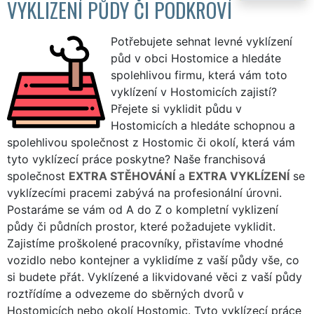
VYKLIZENÍ PŮDY ČI PODKROVÍ
Potřebujete sehnat levné vyklízení
půd v obci Hostomice a hledáte
spolehlivou firmu, která vám toto
vyklízení v Hostomicích zajistí?
Přejete si vyklidit půdu v
Hostomicích a hledáte schopnou a
spolehlivou společnost z Hostomic či okolí, která vám
tyto vyklízecí práce poskytne? Naše franchisová
společnost
EXTRA STĚHOVÁNÍ
a
EXTRA VYKLÍZENÍ
se
vyklízecími pracemi zabývá na profesionální úrovni.
Postaráme se vám od A do Z o kompletní vyklizení
půdy či půdních prostor, které požadujete vyklidit.
Zajistíme proškolené pracovníky, přistavíme vhodné
vozidlo nebo kontejner a vyklidíme z vaší půdy vše, co
si budete přát. Vyklízené a likvidované věci z vaší půdy
roztřídíme a odvezeme do sběrných dvorů v
Hostomicích nebo okolí Hostomic. Tyto vyklízecí práce