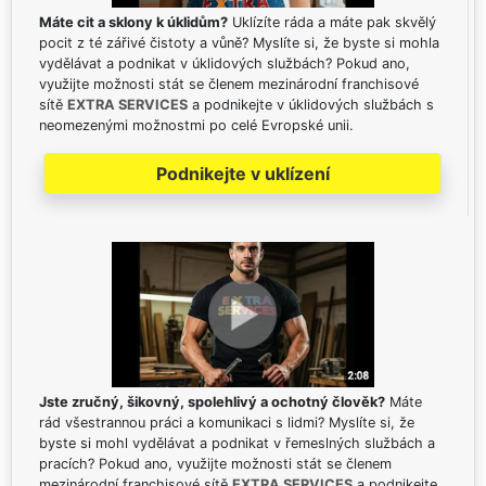
Máte cit a sklony k úklidům?
Uklízíte ráda a máte pak skvělý
pocit z té zářivé čistoty a vůně? Myslíte si, že byste si mohla
vydělávat a podnikat v úklidových službách? Pokud ano,
využijte možnosti stát se členem mezinárodní franchisové
sítě
EXTRA SERVICES
a podnikejte v úklidových službách s
neomezenými možnostmi po celé Evropské unii.
Podnikejte v uklízení
Jste zručný, šikovný, spolehlivý a ochotný člověk?
Máte
rád všestrannou práci a komunikaci s lidmi? Myslíte si, že
byste si mohl vydělávat a podnikat v řemeslných službách a
pracích? Pokud ano, využijte možnosti stát se členem
mezinárodní franchisové sítě
EXTRA SERVICES
a podnikejte