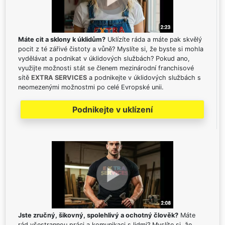
Máte cit a sklony k úklidům?
Uklízíte ráda a máte pak skvělý
pocit z té zářivé čistoty a vůně? Myslíte si, že byste si mohla
vydělávat a podnikat v úklidových službách? Pokud ano,
využijte možnosti stát se členem mezinárodní franchisové
sítě
EXTRA SERVICES
a podnikejte v úklidových službách s
neomezenými možnostmi po celé Evropské unii.
Podnikejte v uklízení
Jste zručný, šikovný, spolehlivý a ochotný člověk?
Máte
rád všestrannou práci a komunikaci s lidmi? Myslíte si, že