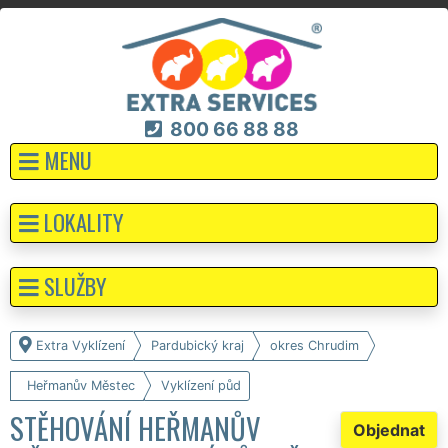
800 66 88 88
MENU
LOKALITY
SLUŽBY
Extra Vyklízení
Pardubický kraj
okres Chrudim
Heřmanův Městec
Vyklízení půd
STĚHOVÁNÍ HEŘMANŮV
Objednat