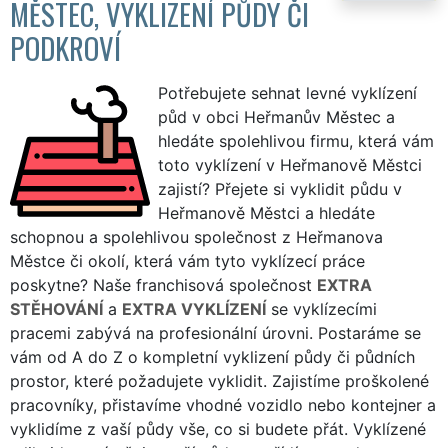
MĚSTEC, VYKLIZENÍ PŮDY ČI
PODKROVÍ
Potřebujete sehnat levné vyklízení
půd v obci Heřmanův Městec a
hledáte spolehlivou firmu, která vám
toto vyklízení v Heřmanově Městci
zajistí? Přejete si vyklidit půdu v
Heřmanově Městci a hledáte
schopnou a spolehlivou společnost z Heřmanova
Městce či okolí, která vám tyto vyklízecí práce
poskytne? Naše franchisová společnost
EXTRA
STĚHOVÁNÍ
a
EXTRA VYKLÍZENÍ
se vyklízecími
pracemi zabývá na profesionální úrovni. Postaráme se
vám od A do Z o kompletní vyklizení půdy či půdních
prostor, které požadujete vyklidit. Zajistíme proškolené
pracovníky, přistavíme vhodné vozidlo nebo kontejner a
vyklidíme z vaší půdy vše, co si budete přát. Vyklízené