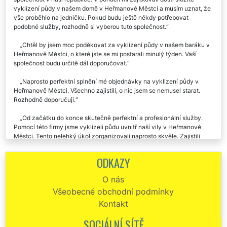
vyklízení půdy v našem domě v Heřmanově Městci a musím uznat, že
vše proběhlo na jedničku. Pokud budu ještě někdy potřebovat
podobné služby, rozhodně si vyberou tuto společnost.
Chtěl by jsem moc poděkovat za vyklízení půdy v našem baráku v
Heřmanově Městci, o které jste se mi postarali minulý týden. Vaší
společnost budu určitě dál doporučovat.
Naprosto perfektní splnění mé objednávky na vyklizení půdy v
Heřmanově Městci. Všechno zajistili, o nic jsem se nemusel starat.
Rozhodně doporučuji.
Od začátku do konce skutečně perfektní a profesionální služby.
Pomocí této firmy jsme vyklízeli půdu uvnitř naší vily v Heřmanově
Městci. Tento nelehký úkol zorganizovali naprosto skvěle. Zajistili
rukáv, zajistili kontejner na odpady, vše zlikvidovali přesně podle
mých představ. Dokonce mi zajistili kompletní úklid celé půdy. Tento
ODKAZY
servis služeb skutečně doporučuji.
O nás
Vyklízení půdy v Heřmanově Městci proběhlo velmi kvalitně a
Všeobecné obchodní podmínky
šetrně. Výborná cena, dokonalý servis.
Kontakt
Od kolegy z práce jsem dostal kontakt na tuto společnost. Musím
uznat, že se mi skutečně perfektně postarala o vyklizení půdy v
SOCIÁLNÍ SÍTĚ