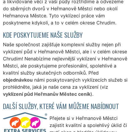
a likvidované věci z vaší půdy roztřídíme a odvezeme
do sběrných dvorů v Heřmanově Městci nebo okolí
Heřmanova Městce. Tyto vyklízecí práce vám
poskytneme kdykoli, a to v celém okrese Chrudim.
KDE POSKYTUJEME NAŠE SLUŽBY
Naše společnost zajišťuje komplexní služby nejen při
vyklizení půd v Heřmanově Městci, ale i v celém okrese
Chrudim! Nenabízíme nejlevnější vyklízení v Heřmanově
Městci, ale poskytujeme profesionální, spolehlivé a
kvalitní služby skutečných odborníků. Před
objednávkou
námi poskytovaných vyklízecích služeb si
prohlédněte, jaká je naše cena za vyklízení (viz
vyklízení půd Heřmanův Městec ceník
).
DALŠÍ SLUŽBY, KTERÉ VÁM MŮŽEME NABÍDNOUT
Přejete si v Heřmanově Městci
zajistit kvalitní a spolehlivý úklid či