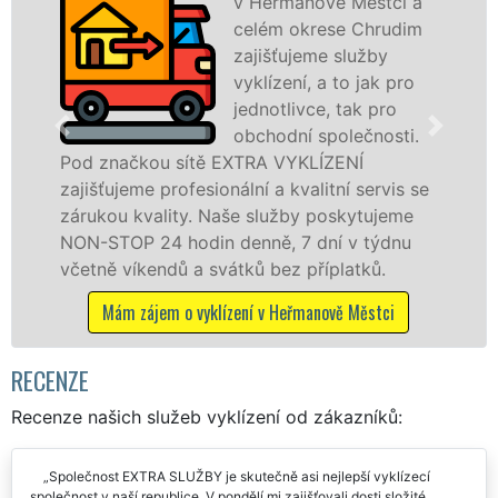
v Heřmanově Městci a
celém okrese Chrudim
zajišťujeme služby
vyklízení, a to jak pro
jednotlivce, tak pro
obchodní společnosti.
 sítě EXTRA VYKLÍZENÍ
v Heřmanově Mě
rofesionální a kvalitní servis se
tuto službu jak
ity. Naše služby poskytujeme
osobám se záru
 hodin denně, 7 dní v týdnu
práce, a to NON
dů a svátků bez příplatků.
Mám zájem o vyk
 o vyklízení v Heřmanově Městci
RECENZE
Recenze našich služeb vyklízení od zákazníků:
Společnost EXTRA SLUŽBY je skutečně asi nejlepší vyklízecí
společnost v naší republice. V pondělí mi zajišťovali dosti složité