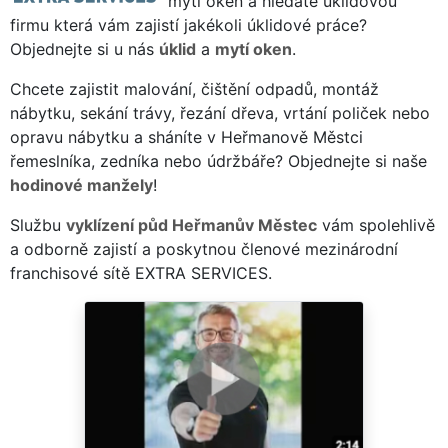
mytí oken a hledáte úklidovou
firmu která vám zajistí jakékoli úklidové práce?
Objednejte si u nás
úklid
a
mytí oken
.
Chcete zajistit malování, čištění odpadů, montáž
nábytku, sekání trávy, řezání dřeva, vrtání poliček nebo
opravu nábytku a sháníte v Heřmanově Městci
řemeslníka, zedníka nebo údržbáře? Objednejte si naše
hodinové manžely
!
Službu
vyklízení půd Heřmanův Městec
vám spolehlivě
a odborně zajistí a poskytnou členové mezinárodní
franchisové sítě EXTRA SERVICES.