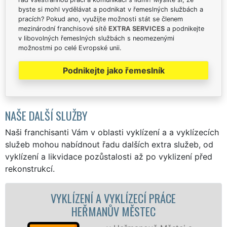
byste si mohl vydělávat a podnikat v řemeslných službách a
pracích? Pokud ano, využijte možnosti stát se členem
mezinárodní franchisové sítě
EXTRA SERVICES
a podnikejte
v libovolných řemeslných službách s neomezenými
možnostmi po celé Evropské unii.
Podnikejte jako řemeslník
NAŠE DALŠÍ SLUŽBY
Naši franchisanti Vám v oblasti vyklízení a a vyklízecích
služeb mohou nabídnout řadu dalších extra služeb, od
vyklízení a likvidace pozůstalosti až po vyklizení před
rekonstrukcí.
ZENÍ A VYKLÍZECÍ PRÁCE
VYKLÍZECÍ P
EŘMANŮV MĚSTEC