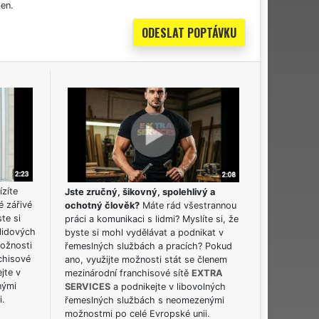
en.
ízíte
Jste zručný, šikovný, spolehlivý a
é zářivé
ochotný člověk?
Máte rád všestrannou
ste si
práci a komunikaci s lidmi? Myslíte si, že
lidových
byste si mohl vydělávat a podnikat v
možnosti
řemeslných službách a pracích? Pokud
chisové
ano, využijte možnosti stát se členem
jte v
mezinárodní franchisové sítě
EXTRA
nými
SERVICES
a podnikejte v libovolných
i.
řemeslných službách s neomezenými
možnostmi po celé Evropské unii.