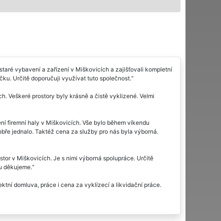
taré vybavení a zařízení v Miškovicích a zajišťovali kompletní
čku. Určitě doporučuji využívat tuto společnost.
ch. Veškeré prostory byly krásně a čistě vyklizené. Velmi
ení firemní haly v Miškovicích. Vše bylo během víkendu
bře jednalo. Taktéž cena za služby pro nás byla výborná.
or v Miškovicích. Je s nimi výborná spolupráce. Určitě
ou děkujeme.
tní domluva, práce i cena za vyklízecí a likvidační práce.