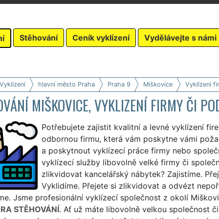
Stěhování
Ceník vyklízení
Vydělávejte s námi
ní
Vyklízení
hlavní město Praha
Praha 9
Miškovice
Vyklízení f
VÁNÍ MIŠKOVICE, VYKLIZENÍ FIRMY ČI PO
Potřebujete zajistit kvalitní a levné vyklízení f
odbornou firmu, která vám poskytne vámi požado
a poskytnout vyklízecí práce firmy nebo společn
vyklízecí služby libovolně velké firmy či společno
zlikvidovat kancelářský nábytek? Zajistíme. Přej
Vyklidíme. Přejete si zlikvidovat a odvézt nep
e. Jsme profesionální vyklízecí společnost z okolí Miško
RA STĚHOVÁNÍ
. Ať už máte libovolně velkou společnost č