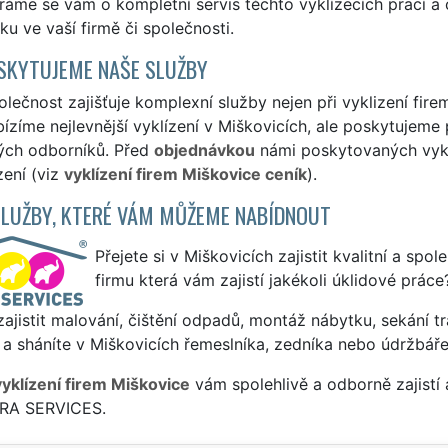
ráme se vám o kompletní servis těchto vyklízecích prací a 
u ve vaší firmě či společnosti.
SKYTUJEME NAŠE SLUŽBY
lečnost zajišťuje komplexní služby nejen při vyklizení firem
ízíme nejlevnější vyklízení v Miškovicích, ale poskytujeme p
ých odborníků. Před
objednávkou
námi poskytovaných vyklí
zení (viz
vyklízení firem Miškovice ceník
).
SLUŽBY, KTERÉ VÁM MŮŽEME NABÍDNOUT
Přejete si v Miškovicích zajistit kvalitní a spo
firmu která vám zajistí jakékoli úklidové práce
ajistit malování, čištění odpadů, montáž nábytku, sekání tr
a sháníte v Miškovicích řemeslníka, zedníka nebo údržbář
vyklízení firem Miškovice
vám spolehlivě a odborně zajistí
TRA SERVICES.