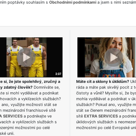
ním poptávky souhlasím s
Obchodními podmínkami
a jsem s nimi seznám
e si, že jste spolehlivý, zručný a
Máte cit a sklony k úklidům?
Ukl
ky zdatný člověk?
Domníváte se,
ráda a máte pak skvělý pocit z t
te si mohl vydělávat a podnikat
čistoty a vůně? Myslíte si, že by
hovacích a vyklízecích službách?
mohla vydělávat a podnikat v úk
ano, využijte možnosti stát se
službách? Pokud ano, využijte 
m mezinárodní franchisové sítě
stát se členem mezinárodní fran
A SERVICES
a podnikejte ve
sítě
EXTRA SERVICES
a podnike
acích a vyklízecích službách s
úklidových službách s neomeze
zenými možnostmi po celé
možnostmi po celé Evropské uni
ké unii.