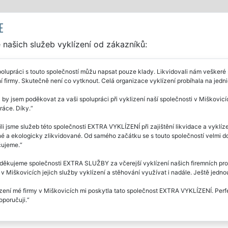
E
našich služeb vyklízení od zákazníků:
olupráci s touto společností můžu napsat pouze klady. Likvidovali nám veškeré s
í firmy. Skutečně není co vytknout. Celá organizace vyklízení probíhala na jedni
 by jsem poděkovat za vaši spolupráci při vyklizení naší společnosti v Miškovicí
práce. Díky.
li jsme služeb této společnosti EXTRA VYKLÍZENÍ při zajištění likvidace a vyklíz
é a ekologicky zlikvidované. Od samého začátku se s touto společností velmi do
ujeme.
ěkujeme společnosti EXTRA SLUŽBY za včerejší vyklízení našich firemních prost
 Miškovicích jejich služby vyklízení a stěhování využívat i nadále. Ještě jedn
zení mé firmy v Miškovicích mi poskytla tato společnost EXTRA VYKLÍZENÍ. Perfek
oporučuji.