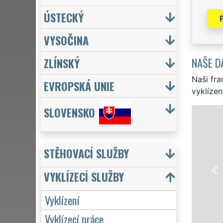
ÚSTECKÝ
VYSOČINA
NAŠE D
ZLÍNSKÝ
Naši fra
EVROPSKÁ UNIE
vyklízen
SLOVENSKO
VYKLÍZENÍ A VYKLÍZECÍ PRÁCE M
v Miškovicích a celé městské části Prah
a to jak pro jednotlivce, tak pro obch
STĚHOVACÍ SLUŽBY
sítě EXTRA VYKLÍZENÍ zajišťujeme profes
zárukou kvality. Naše služby poskytu
VYKLÍZECÍ SLUŽBY
7 dní v týdnu včetně víkendů a svátků b
Vyklízení
Mám zájem o vyklízení na Praze 9
Vyklízecí práce