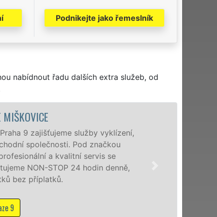
í
Podnikejte jako řemeslník
hou nabídnout řadu dalších extra služeb, od
.
VYKLÍZECÍ PRÁCE A SLUŽBY MIŠKO
Společnost EXTRA VYKLÍZENÍ zajištuje prostř
poboček levné, přesto kvalitní a profesionální
a okolí. Poskytujeme tuto službu jak fyzický
zárukou kvalitně odvedené práce, a to NON-ST
Mám zájem o vyklízecí práce na Praze 9