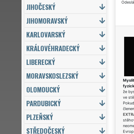
Odeslá
JIHOČESKÝ
JIHOMORAVSKÝ
KARLOVARSKÝ
KRÁLOVÉHRADECKÝ
LIBERECKÝ
MORAVSKOSLEZSKÝ
Myslít
fyzic
OLOMOUCKÝ
že bys
ve stě
PARDUBICKÝ
Pokud 
člene
PLZEŇSKÝ
EXTR
stěhov
neome
STŘEDOČESKÝ
Evrops