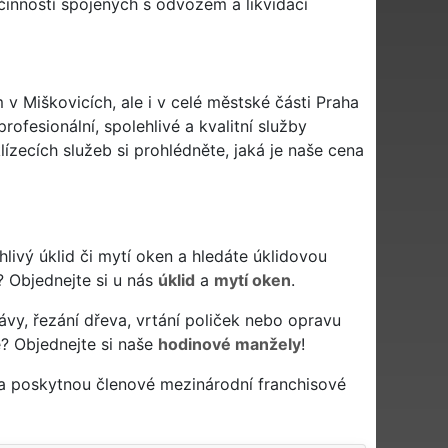
činností spojených s odvozem a likvidací
 v Miškovicích, ale i v celé městské části Praha
rofesionální, spolehlivé a kvalitní služby
zecích služeb si prohlédněte, jaká je naše cena
lehlivý úklid či mytí oken a hledáte úklidovou
? Objednejte si u nás
úklid
a
mytí oken
.
ávy, řezání dřeva, vrtání poliček nebo opravu
e? Objednejte si naše
hodinové manžely
!
 a poskytnou členové mezinárodní franchisové