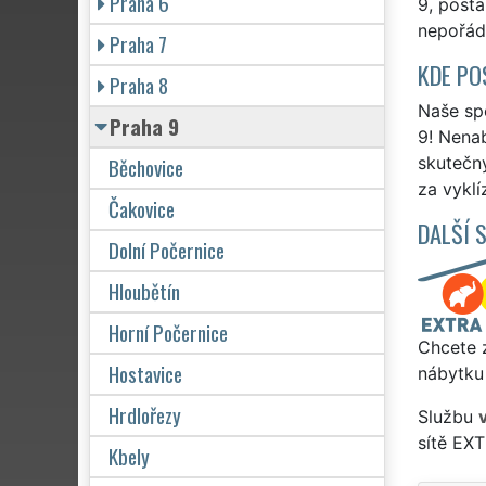
Praha 6
9, posta
nepořádk
Praha 7
KDE PO
Praha 8
Naše spo
Praha 9
9! Nenab
Běchovice
skutečn
za vyklí
Čakovice
DALŠÍ 
Dolní Počernice
Hloubětín
Horní Počernice
Chcete z
Hostavice
nábytku 
Hrdlořezy
Službu
sítě EX
Kbely