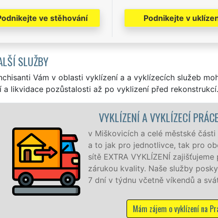
Podnikejte ve stěhování
Podnikejte v uklízen
ALŠÍ SLUŽBY
nchisanti Vám v oblasti vyklízení a a vyklízecích služeb mo
í a likvidace pozůstalosti až po vyklizení před rekonstrukcí
IŠKOVICE
a 9 zajišťujeme služby vyklízení,
odní společnosti. Pod značkou
ionální a kvalitní servis se
jeme NON-STOP 24 hodin denně,
ez příplatků.