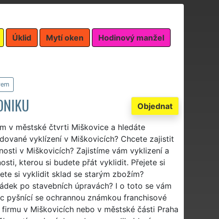
Úklid
Mytí oken
Hodinový manžel
irem
DNIKU
Objednat
irem v městské čtvrti Miškovice a hledáte
vané vyklízení v Miškovicích? Chcete zajistit
osti v Miškovicích? Zajistíme vám vyklizení a
sti, kterou si budete přát vyklidit. Přejete si
ete si vyklidit sklad se starým zbožím?
ořádek po stavebních úpravách? I o toto se vám
vic pyšnící se ochrannou známkou franchisové
i firmu v Miškovicích nebo v městské části Praha