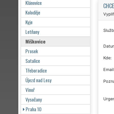
Klánovice
CHCE
Koloděje
Vyplň
Kyje
Služb
Letňany
Miškovice
Datu
Prosek
Kde
Satalice
Třeboradice
Email
Újezd nad Lesy
Pozn
Vinoř
Vysočany
Urgen
Praha 10