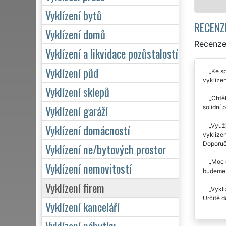
Vyklízení bytů
RECENZ
Vyklízení domů
Recenze 
Vyklízení a likvidace pozůstalostí
Vyklízení půd
Ke sp
vyklizen
Vyklízení sklepů
Chtěl
Vyklízení garáží
solidní 
Využi
Vyklízení domácností
vyklizen
Doporuč
Vyklízení ne/bytových prostor
Moc d
Vyklízení nemovitostí
budeme v
Vyklízení firem
Vykli
Určitě d
Vyklízení kanceláří
Vyklízení nábytku