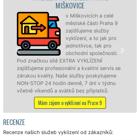
MIŠKOVICE
S
VY
v Miškovicích a celé
pr
městské části Praha 9
fr
zajišťujeme služby
le
vyklízení, a to jak pro
pr
jednotlivce, tak pro
v Miškovicích a ok
obchodní společnosti.
službu jak fyzick
ítě EXTRA VYKLÍZENÍ
osobám se záruko
esionální a kvalitní servis se
práce, a to NON-S
y. Naše služby poskytujeme
din denně, 7 dní v týdnu
Mám zájem o vy
a svátků bez příplatků.
em o vyklízení na Praze 9
RECENZE
Recenze našich služeb vyklízení od zákazníků: