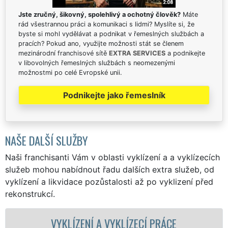
Jste zručný, šikovný, spolehlivý a ochotný člověk?
Máte
rád všestrannou práci a komunikaci s lidmi? Myslíte si, že
byste si mohl vydělávat a podnikat v řemeslných službách a
pracích? Pokud ano, využijte možnosti stát se členem
mezinárodní franchisové sítě
EXTRA SERVICES
a podnikejte
v libovolných řemeslných službách s neomezenými
možnostmi po celé Evropské unii.
Podnikejte jako řemeslník
NAŠE DALŠÍ SLUŽBY
Naši franchisanti Vám v oblasti vyklízení a a vyklízecích
služeb mohou nabídnout řadu dalších extra služeb, od
vyklízení a likvidace pozůstalosti až po vyklizení před
rekonstrukcí.
NÍ A VYKLÍZECÍ PRÁCE
VYKLÍZECÍ PRÁ