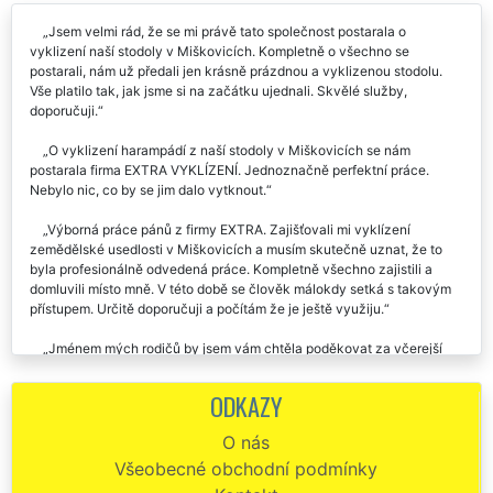
Jsem velmi rád, že se mi právě tato společnost postarala o
vyklizení naší stodoly v Miškovicích. Kompletně o všechno se
postarali, nám už předali jen krásně prázdnou a vyklizenou stodolu.
Vše platilo tak, jak jsme si na začátku ujednali. Skvělé služby,
doporučuji.
O vyklizení harampádí z naší stodoly v Miškovicích se nám
postarala firma EXTRA VYKLÍZENÍ. Jednoznačně perfektní práce.
Nebylo nic, co by se jim dalo vytknout.
Výborná práce pánů z firmy EXTRA. Zajišťovali mi vyklízení
zemědělské usedlosti v Miškovicích a musím skutečně uznat, že to
byla profesionálně odvedená práce. Kompletně všechno zajistili a
domluvili místo mně. V této době se člověk málokdy setká s takovým
přístupem. Určitě doporučuji a počítám že je ještě využiju.
Jménem mých rodičů by jsem vám chtěla poděkovat za včerejší
vyklízení jejich usedlosti v Miškovicích. Byli s vámi velmi spokojeni a
moc vás chválili. Ještě jednou děkuji, budu vás určitě doporučovat
ODKAZY
dál.
O nás
Potřebovali jsme vyklidit stodolu v Miškovicích od všemožného
Všeobecné obchodní podmínky
harampádí a starého stavebního materiálu. Tuto službu nám
zajišťovala společnost EXTRA VYKLÍZENÍ, za což jim touto cestou moc