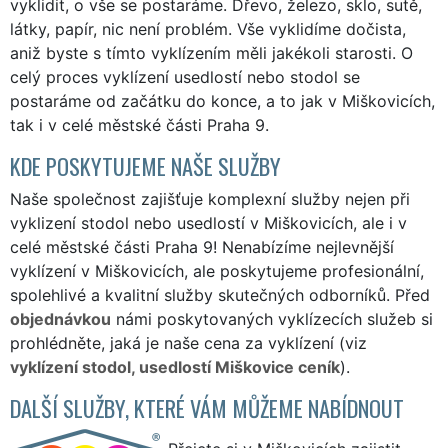
vyklidit, o vše se postaráme. Dřevo, železo, sklo, sutě,
látky, papír, nic není problém. Vše vyklidíme dočista,
aniž byste s tímto vyklízením měli jakékoli starosti. O
celý proces vyklízení usedlostí nebo stodol se
postaráme od začátku do konce, a to jak v Miškovicích,
tak i v celé městské části Praha 9.
KDE POSKYTUJEME NAŠE SLUŽBY
Naše společnost zajišťuje komplexní služby nejen při
vyklizení stodol nebo usedlostí v Miškovicích, ale i v
celé městské části Praha 9! Nenabízíme nejlevnější
vyklízení v Miškovicích, ale poskytujeme profesionální,
spolehlivé a kvalitní služby skutečných odborníků. Před
objednávkou
námi poskytovaných vyklízecích služeb si
prohlédněte, jaká je naše cena za vyklízení (viz
vyklízení stodol, usedlostí Miškovice ceník
).
DALŠÍ SLUŽBY, KTERÉ VÁM MŮŽEME NABÍDNOUT