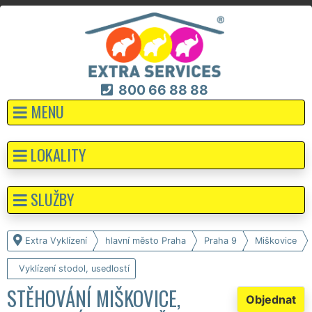
800 66 88 88
MENU
LOKALITY
SLUŽBY
Extra Vyklízení
hlavní město Praha
Praha 9
Miškovice
Vyklízení stodol, usedlostí
STĚHOVÁNÍ MIŠKOVICE,
Objednat