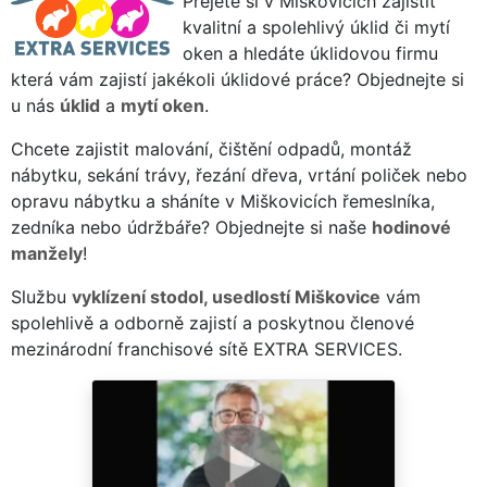
Přejete si v Miškovicích zajistit
kvalitní a spolehlivý úklid či mytí
oken a hledáte úklidovou firmu
která vám zajistí jakékoli úklidové práce? Objednejte si
u nás
úklid
a
mytí oken
.
Chcete zajistit malování, čištění odpadů, montáž
nábytku, sekání trávy, řezání dřeva, vrtání poliček nebo
opravu nábytku a sháníte v Miškovicích řemeslníka,
zedníka nebo údržbáře? Objednejte si naše
hodinové
manžely
!
Službu
vyklízení stodol, usedlostí Miškovice
vám
spolehlivě a odborně zajistí a poskytnou členové
mezinárodní franchisové sítě EXTRA SERVICES.