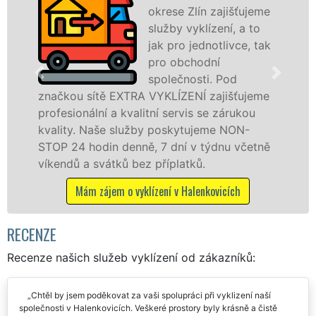
okrese Zlín zajišťujeme
VYKL
služby vyklízení, a to
pros
jak pro jednotlivce, tak
fran
pro obchodní
levné
společnosti. Pod
profe
RA VYKLÍZENÍ zajišťujeme
v Halenkovicích a ok
alitní servis se zárukou
službu jak fyzickým,
žby poskytujeme NON-
osobám se zárukou k
ně, 7 dní v týdnu včetně
práce, a to NON-STOP
ez příplatků.
Mám zájem o vyklízec
yklízení v Halenkovicích
RECENZE
Recenze našich služeb vyklízení od zákazníků:
Chtěl by jsem poděkovat za vaši spolupráci při vyklizení naší
společnosti v Halenkovicích. Veškeré prostory byly krásně a čistě