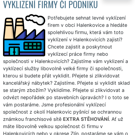
VYKLIZENÍ FIRMY ČI PODNIKU
Potřebujete sehnat levné vyklízení
firem v obci Halenkovice a hledáte
spolehlivou firmu, která vám toto
vyklízení v Halenkovicích zajistí?
Chcete zajistit a poskytnout
vyklízecí práce firmy nebo
společnosti v Halenkovicích? Zajistíme vám vyklizení a
vyklízecí služby libovolně velké firmy či společnosti,
kterou si budete přát vyklidit. Přejete si zlikvidovat
kancelářský nábytek? Zajistíme. Přejete si vyklidit sklad
se starým zbožím? Vyklidíme. Přejete si zlikvidovat a
odvézt nepořádek po stavebních úpravách? I o toto se
vám postaráme. Jsme profesionální vyklízecí
společnost z okolí Halenkovic pyšnící se ochrannou
známkou franchisové sítě
EXTRA STĚHOVÁNÍ
. Ať už
máte libovolně velkou společnost či firmu v
Halenkovicích nebo v okrese Zlín, postaráme se vám o