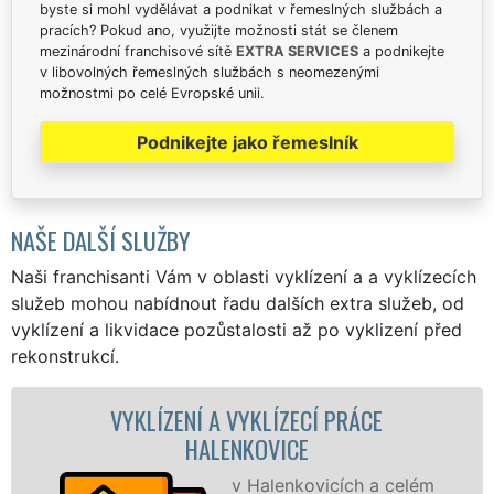
byste si mohl vydělávat a podnikat v řemeslných službách a
pracích? Pokud ano, využijte možnosti stát se členem
mezinárodní franchisové sítě
EXTRA SERVICES
a podnikejte
v libovolných řemeslných službách s neomezenými
možnostmi po celé Evropské unii.
Podnikejte jako řemeslník
NAŠE DALŠÍ SLUŽBY
Naši franchisanti Vám v oblasti vyklízení a a vyklízecích
služeb mohou nabídnout řadu dalších extra služeb, od
vyklízení a likvidace pozůstalosti až po vyklizení před
rekonstrukcí.
A VYKLÍZECÍ PRÁCE
VYKLÍZECÍ P
LENKOVICE
HALE
v Halenkovicích a celém
Spol