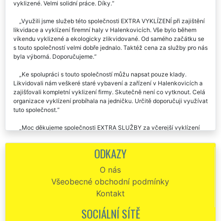
vyklizené. Velmi solidní práce. Díky.
Využili jsme služeb této společnosti EXTRA VYKLÍZENÍ při zajištění
likvidace a vyklízení firemní haly v Halenkovicích. Vše bylo během
víkendu vyklizené a ekologicky zlikvidované. Od samého začátku se
s touto společností velmi dobře jednalo. Taktéž cena za služby pro nás
byla výborná. Doporučujeme.
Ke spolupráci s touto společností můžu napsat pouze klady.
Likvidovali nám veškeré staré vybavení a zařízení v Halenkovicích a
zajišťovali kompletní vyklizení firmy. Skutečně není co vytknout. Celá
organizace vyklízení probíhala na jedničku. Určitě doporučuji využívat
tuto společnost.
Moc děkujeme společnosti EXTRA SLUŽBY za včerejší vyklízení
našich firemních prostor v Halenkovicích. Je s nimi výborná
spolupráce. Určitě budeme v Halenkovicích jejich služby vyklízení a
ODKAZY
stěhování využívat i nadále. Ještě jednou děkujeme.
O nás
Vyklizení mé firmy v Halenkovicích mi poskytla tato společnost
Všeobecné obchodní podmínky
EXTRA VYKLÍZENÍ. Perfektní domluva, práce i cena za vyklízecí a
likvidační práce. Určitě doporučuji.
Kontakt
SOCIÁLNÍ SÍTĚ